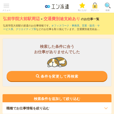
メニュー
気になる!
ログイン
検索
弘前学院大前駅周辺
×
交通費別途支給あり
のお仕事一覧
弘前学院大前駅の派遣のお仕事情報です。
オフィスワーク・事務系
、
営業・販売・サ
ービス系
、
クリエイティブ系
などのお仕事を取り揃えています。交通費別途支給あり
の条件の他に、
職種未経験OK
、
友だちと一緒の応募OK
、
10名以上の大量募集
などの
こだわり条件も取り揃えています。
検索した条件に合う
お仕事がありませんでした
条件を変更して再検索
検索条件を追加して絞り込む
職種
でお仕事情報を絞り込む