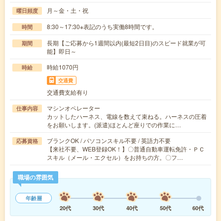
月～金・土・祝
曜日頻度
8:30～17:30※表記のうち実働8時間です。
時間
長期【ご応募から1週間以内(最短2日目)のスピード就業が可
期間
能】即日～
時給1070円
時給
交通費
交通費支給有り
マシンオペレーター
仕事内容
カットしたハーネス、電線を数えて束ねる。ハーネスの圧着
をお願いします。(派遣)ほとんど座りでの作業に…
ブランクOK / パソコンスキル不要 / 英語力不要
応募資格
【来社不要、WEB登録OK！】〇普通自動車運転免許・ＰＣ
スキル（メール・エクセル）をお持ちの方。〇フ…
職場の雰囲気
年齢層
20代
30代
40代
50代
60代