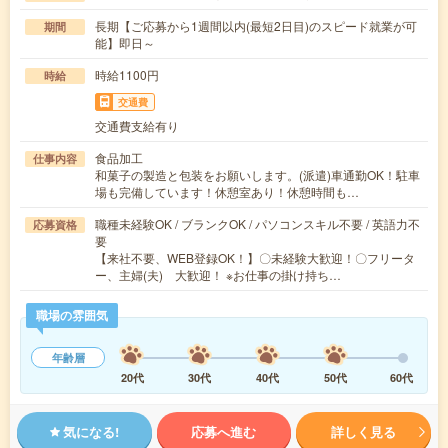
長期【ご応募から1週間以内(最短2日目)のスピード就業が可
期間
能】即日～
時給1100円
時給
交通費
交通費支給有り
食品加工
仕事内容
和菓子の製造と包装をお願いします。(派遣)車通勤OK！駐車
場も完備しています！休憩室あり！休憩時間も…
職種未経験OK / ブランクOK / パソコンスキル不要 / 英語力不
応募資格
要
【来社不要、WEB登録OK！】〇未経験大歓迎！〇フリータ
ー、主婦(夫) 大歓迎！ ※お仕事の掛け持ち…
職場の雰囲気
年齢層
20代
30代
40代
50代
60代
気になる!
応募へ進む
詳しく見る