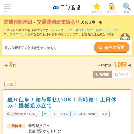
メニュー
気になる!
ログイン
検索
長苗代駅周辺
×
交通費別途支給あり
のお仕事一覧
長苗代駅の派遣のお仕事情報です。
オフィスワーク・事務系
、
営業・販売・サービス
系
、
クリエイティブ系
などのお仕事を取り揃えています。交通費別途支給ありの条件
の他に、
職種未経験OK
、
友だちと一緒の応募OK
、
10名以上の大量募集
などのこだわ
り条件も取り揃えています。
条件の変更
長苗代駅周辺 / 交通費別途支給あり
3
1,083
全
件
平均時給:
円
時給順
新着順
未読
座り仕事！給与即払いOK！高時給！土日休
み！機械組み立て
交通費別途支給あり
土日祝日が休み
WEB登録OK
派遣
青森県八戸市
勤務地
長苗代駅から車10分