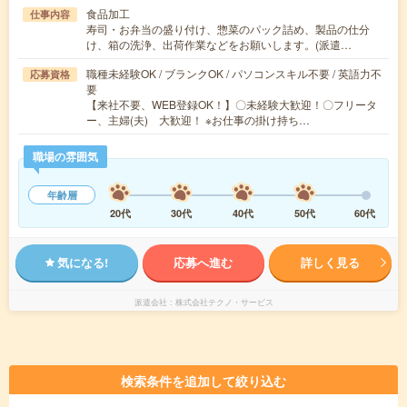
食品加工
仕事内容
寿司・お弁当の盛り付け、惣菜のパック詰め、製品の仕分
け、箱の洗浄、出荷作業などをお願いします。(派遣…
職種未経験OK / ブランクOK / パソコンスキル不要 / 英語力不
応募資格
要
【来社不要、WEB登録OK！】〇未経験大歓迎！〇フリータ
ー、主婦(夫) 大歓迎！ ※お仕事の掛け持ち…
職場の雰囲気
年齢層
20代
30代
40代
50代
60代
気になる!
応募へ進む
詳しく見る
派遣会社
株式会社テクノ・サービス
検索条件を追加して絞り込む