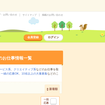
プ・お問い合わせ
サイトマップ
掲載のお問い合わせ
会員登録
ログイン
のお仕事情報一覧
ービス系
、
クリエイティブ系
などのお仕事を取
一緒の応募OK
、
10名以上の大量募集
などのこ
新着順
一括
応募