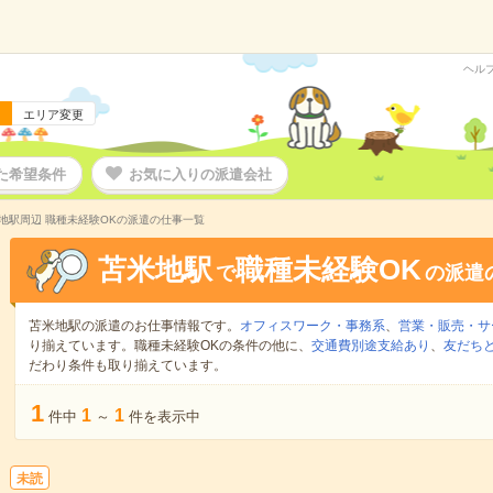
ヘル
エリア変更
た希望条件
お気に入りの派遣会社
地駅周辺 職種未経験OKの派遣の仕事一覧
苫米地駅
職種未経験OK
で
の派遣
苫米地駅の派遣のお仕事情報です。
オフィスワーク・事務系
、
営業・販売・サ
り揃えています。職種未経験OKの条件の他に、
交通費別途支給あり
、
友だちと
だわり条件も取り揃えています。
1
1
1
件中
～
件を表示中
未読