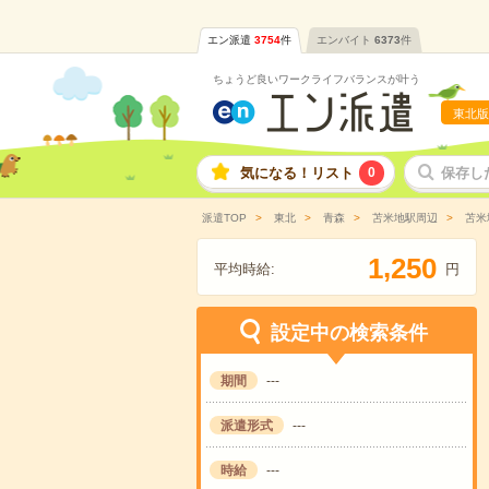
エン派遣
3754
件
エンバイト
6373
件
ちょうど良いワークライフバランスが叶う
東北版
気になる！リスト
0
保存し
派遣TOP
東北
青森
苫米地駅周辺
苫米
,
1
2
5
0
平均時給:
円
設定中の検索条件
期間
---
派遣形式
---
時給
---