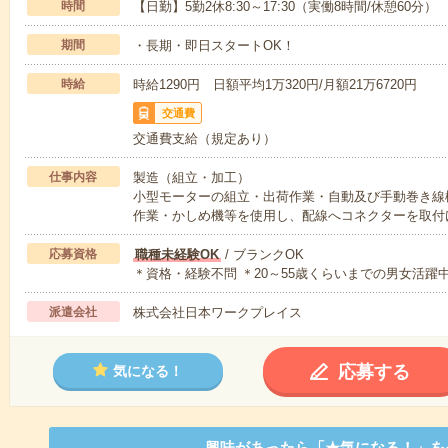
時間
【日勤】5勤2休8:30～17:30（実働8時間/休憩60分）
期間
・長期・即日スタートOK！
時給
時給1290円 日額平均1万320円/月額21万6720円
交通費
交通費支給（規定あり）
仕事内容
製造（組立・加工）
小型モーターの組立・出荷作業・自動及び手動巻き線
作業・かしめ機等を使用し、配線へコネクターを取付
応募資格
職種未経験OK
/ ブランクOK
＊資格・経験不問 ＊20～55歳くらいまでの男女活躍中
派遣会社
株式会社日本ワークプレイス
応募する
気になる！
興味があったら「★気になる！」を