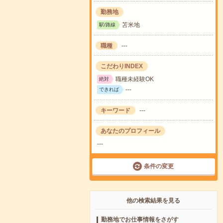
勤務地
苫米地
駅/路線
職種
---
こだわりINDEX
職種未経験OK
絶対
---
できれば
キーワード
---
あなたのプロフィール
---
条件の変更
他の検索結果を見る
勤務地でお仕事情報をさがす