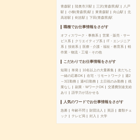
青森駅
陸奥市川駅
三沢(青森県)駅
八戸
駅
小柳(青森県)駅
東青森駅
向山駅
北
高岩駅
剣吉駅
下田(青森県)駅
職種でお仕事情報をさがす
オフィスワーク・事務系
営業・販売・サー
ビス系
クリエイティブ系
IT・エンジニア
系
技術系
医療・介護・福祉・教育系
軽
作業・物流・工場・その他
こだわりでお仕事情報をさがす
短期
単発
10名以上の大量募集
友だちと
一緒の応募OK
在宅・リモートワーク
週2
～3日勤務
週4日勤務
土日祝のみ勤務
残
業なし
副業・WワークOK
交通費別途支給
あり
語学力が活かせる
人気のワードでお仕事情報をさがす
急募
年齢不問
財団法人
英語
書類チェ
ック
テレビ局
封入
大学