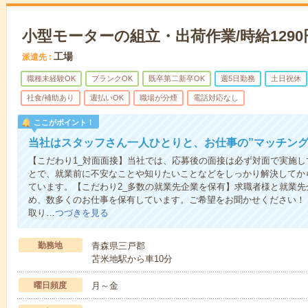
小型モーターの組立・出荷作業/時給1290
工場
派遣先
職種未経験OK
ブランクOK
既卒第二新卒OK
週5日勤務
土日祝休
社食/補助あり
週払いOK
職場が分煙
電話対応なし
ここがポイント！
当社はスタッフさん一人ひとりと、お仕事の”マッチング
【こだわり1_対面面接】当社では、応募後の面接は必ず対面で実施
とで、就業前に不安なことや知りたいことなどをしっかり解決してか
ています。【こだわり2_多数の就業先企業を保有】求職者様と就業
め、数多くのお仕事を保有しています。ご希望をお聞かせください！
取り…
つづきを見る
勤務地
青森県三戸郡
苫米地駅から車10分
曜日頻度
月～金