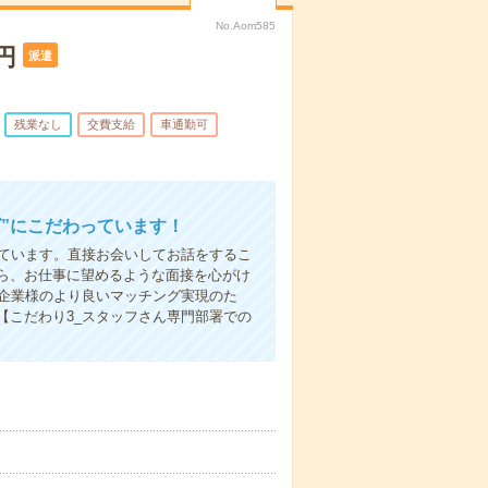
No.Aom585
円
派遣
残業なし
交費支給
車通勤可
”にこだわっています！
しています。直接お会いしてお話をするこ
ら、お仕事に望めるような面接を心がけ
先企業様のより良いマッチング実現のた
【こだわり3_スタッフさん専門部署での