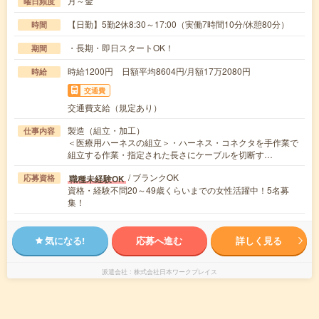
月～金
曜日頻度
【日勤】5勤2休8:30～17:00（実働7時間10分/休憩80分）
時間
・長期・即日スタートOK！
期間
時給1200円 日額平均8604円/月額17万2080円
時給
交通費
交通費支給（規定あり）
製造（組立・加工）
仕事内容
＜医療用ハーネスの組立＞・ハーネス・コネクタを手作業で
組立する作業・指定された長さにケーブルを切断す…
/ ブランクOK
職種未経験OK
応募資格
資格・経験不問20～49歳くらいまでの女性活躍中！5名募
集！
気になる!
応募へ進む
詳しく見る
派遣会社
株式会社日本ワークプレイス