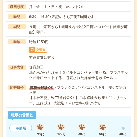
月～金・土・日・祝 ※シフト制
曜日頻度
8:30～16:30※表記のうち実働7時間です。
時間
長期【ご応募から1週間以内(最短2日目)のスピード就業が可
期間
能】即日～
時給1050円
時給
交通費
交通費支給有り
食品加工
仕事内容
焼きあがった洋菓子をベルトコンベヤー並べる、プラスチッ
ク容器にセットする、包装された洋菓子を段ボール…
/ ブランクOK / パソコンスキル不要 / 英語力
職種未経験OK
応募資格
不要
【来社不要、WEB登録OK！】〇未経験大歓迎！〇フリータ
ー、主婦(夫) 大歓迎！ ※お仕事の掛け持ち…
職場の雰囲気
年齢層
20代
30代
40代
50代
60代