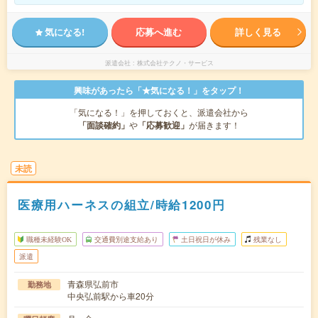
気になる!
応募へ進む
詳しく見る
派遣会社
株式会社テクノ・サービス
興味があったら「★気になる！」をタップ！
「気になる！」を押しておくと、派遣会社から
「面談確約」
や
「応募歓迎」
が届きます！
未読
医療用ハーネスの組立/時給1200円
職種未経験OK
交通費別途支給あり
土日祝日が休み
残業なし
派遣
青森県弘前市
勤務地
中央弘前駅から車20分