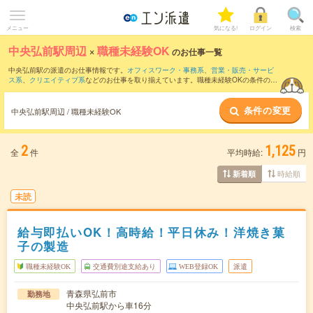
メニュー
気になる!
ログイン
検索
中央弘前駅周辺
×
職種未経験OK
のお仕事一覧
中央弘前駅の派遣のお仕事情報です。
オフィスワーク・事務系
、
営業・販売・サービ
ス系
、
クリエイティブ系
などのお仕事を取り揃えています。職種未経験OKの条件の他
に、
交通費別途支給あり
、
友だちと一緒の応募OK
、
10名以上の大量募集
などのこだ
わり条件も取り揃えています。
条件の変更
中央弘前駅周辺 / 職種未経験OK
2
1,125
全
件
平均時給:
円
時給順
新着順
未読
給与即払いOK！高時給！平日休み！洋焼き菓
子の製造
職種未経験OK
交通費別途支給あり
WEB登録OK
派遣
青森県弘前市
勤務地
中央弘前駅から車16分