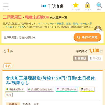
メニュー
気になる!
ログイン
検索
三戸駅周辺
×
職種未経験OK
のお仕事一覧
三戸駅の派遣のお仕事情報です。
オフィスワーク・事務系
、
営業・販売・サービス系
、
クリエイティブ系
などのお仕事を取り揃えています。職種未経験OKの条件の他に、
交通費別途支給あり
、
友だちと一緒の応募OK
、
10名以上の大量募集
などのこだわり
条件も取り揃えています。
条件の変更
三戸駅周辺 / 職種未経験OK
1
1,100
全
件
平均時給:
円
時給順
新着順
未読
食肉加工処理製造/時給1120円/日勤/土日祝休
み/残業なし
職種未経験OK
交通費別途支給あり
土日祝日が休み
残業なし
派遣
青森県三戸郡
勤務地