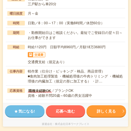
三戸駅から車20分
月～金
曜日頻度
日勤／8：00～17：00（実働8時間／休憩60分）
時間
・勤務開始日はご相談ください。最短でご登録日の翌々日～
期間
お仕事ができます
時給1120円 日額平均8960円／月額18万3680円
時給
交通費
交通費支給（規定あり）
軽作業（仕分け・ピッキング・検品、商品管理）
仕事内容
■食肉加工処理製造 ・機械処理後の牛肉トリミング ・機械処
理後の内臓加工（規定の形に加工する） ・計…
/ ブランクOK
職種未経験OK
応募資格
資格・経験不問20歳～60歳の男女活躍中
気になる!
応募へ進む
詳しく見る
派遣会社
株式会社日本ワークプレイス