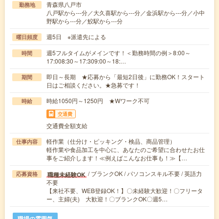
青森県八戸市
勤務地
八戸駅から---分／大久喜駅から---分／金浜駅から---分／小中
野駅から---分／鮫駅から---分
週5日 ※派遣先による
曜日頻度
週5フルタイムがメインです！＜勤務時間の例＞8:00～
時間
17:008:30～17:309:00～18:…
即日～長期 ★応募から「最短2日後」に勤務OK！スタート
期間
日はご相談ください。★急募です！
時給1050円～1250円 ★Wワーク不可
時給
交通費
交通費全額支給
軽作業（仕分け・ピッキング・検品、商品管理）
仕事内容
軽作業や食品加工を中心に、あなたのご希望に合わせたお仕
事をご紹介します！≪例えばこんなお仕事も！≫【…
/ ブランクOK / パソコンスキル不要 / 英語力
職種未経験OK
応募資格
不要
【来社不要、WEB登録OK！】〇未経験大歓迎！〇フリータ
ー、主婦(夫) 大歓迎！〇ブランクOK〇週5…
職場の雰囲気