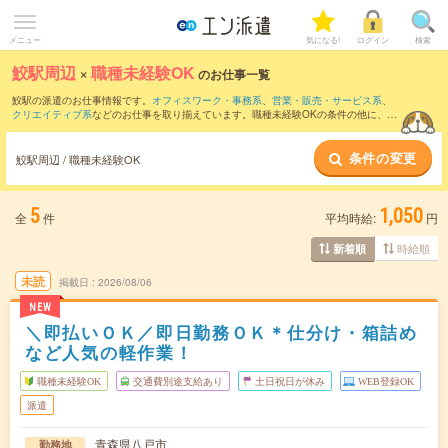
メニュー
気になる!
ログイン
検索
鮫駅周辺
×
職種未経験OK
のお仕事一覧
鮫駅の派遣のお仕事情報です。
オフィスワーク・事務系
、
営業・販売・サービス系
、
クリエイティブ系
などのお仕事を取り揃えています。職種未経験OKの条件の他に、
交
通費別途支給あり
、
友だちと一緒の応募OK
、
10名以上の大量募集
などのこだわり条
件も取り揃えています。
条件の変更
鮫駅周辺 / 職種未経験OK
5
1,050
全
件
平均時給:
円
時給順
新着順
未読
掲載日
2026/08/06
NEW
＼即払いＯＫ／即日勤務ＯＫ＊仕分け・箱詰め
など人気の軽作業！
職種未経験OK
交通費別途支給あり
土日祝日が休み
WEB登録OK
派遣
青森県八戸市
勤務地