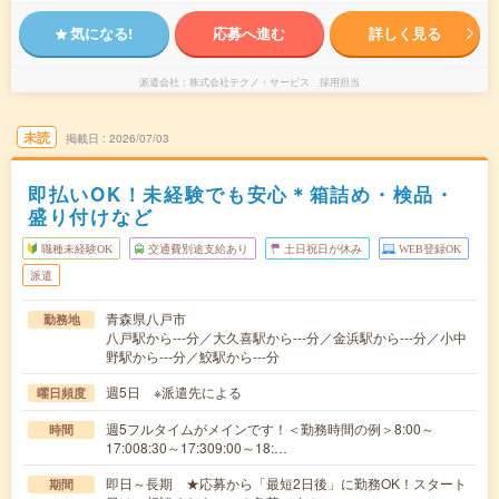
気になる!
応募へ進む
詳しく見る
派遣会社
株式会社テクノ・サービス 採用担当
未読
掲載日
2026/07/03
即払いOK！未経験でも安心＊箱詰め・検品・
盛り付けなど
職種未経験OK
交通費別途支給あり
土日祝日が休み
WEB登録OK
派遣
青森県八戸市
勤務地
八戸駅から---分／大久喜駅から---分／金浜駅から---分／小中
野駅から---分／鮫駅から---分
週5日 ※派遣先による
曜日頻度
週5フルタイムがメインです！＜勤務時間の例＞8:00～
時間
17:008:30～17:309:00～18:…
即日～長期 ★応募から「最短2日後」に勤務OK！スタート
期間