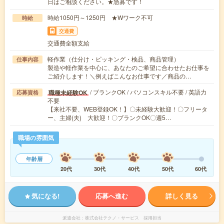
日はご相談ください。★急募です！
時給1050円～1250円 ★Wワーク不可
時給
交通費
交通費全額支給
軽作業（仕分け・ピッキング・検品、商品管理）
仕事内容
製造や軽作業を中心に、あなたのご希望に合わせたお仕事を
ご紹介します！＼例えばこんなお仕事です／商品の…
/ ブランクOK / パソコンスキル不要 / 英語力
職種未経験OK
応募資格
不要
【来社不要、WEB登録OK！】〇未経験大歓迎！〇フリータ
ー、主婦(夫) 大歓迎！〇ブランクOK〇週5…
職場の雰囲気
年齢層
20代
30代
40代
50代
60代
気になる!
応募へ進む
詳しく見る
派遣会社
株式会社テクノ・サービス 採用担当