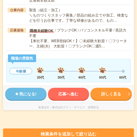
製造（組立・加工）
仕事内容
＼ものづくりスタッフ募集／部品の組み立てや加工、検査な
どを行うお仕事です。丁寧な研修があるので、もの…
/ ブランクOK / パソコンスキル不要 / 英語力
職種未経験OK
応募資格
不要
【来社不要、WEB登録OK！】〇未経験大歓迎！〇フリータ
ー、主婦(夫) 大歓迎！〇ブランクOK〇週5…
職場の雰囲気
年齢層
20代
30代
40代
50代
60代
気になる!
応募へ進む
詳しく見る
派遣会社
株式会社テクノ・サービス 採用担当
検索条件を追加して絞り込む