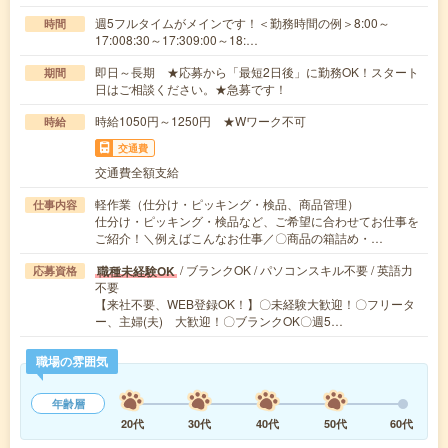
週5フルタイムがメインです！＜勤務時間の例＞8:00～
時間
17:008:30～17:309:00～18:…
即日～長期 ★応募から「最短2日後」に勤務OK！スタート
期間
日はご相談ください。★急募です！
時給1050円～1250円 ★Wワーク不可
時給
交通費
交通費全額支給
軽作業（仕分け・ピッキング・検品、商品管理）
仕事内容
仕分け・ピッキング・検品など、ご希望に合わせてお仕事を
ご紹介！＼例えばこんなお仕事／〇商品の箱詰め・…
/ ブランクOK / パソコンスキル不要 / 英語力
職種未経験OK
応募資格
不要
【来社不要、WEB登録OK！】〇未経験大歓迎！〇フリータ
ー、主婦(夫) 大歓迎！〇ブランクOK〇週5…
職場の雰囲気
年齢層
20代
30代
40代
50代
60代