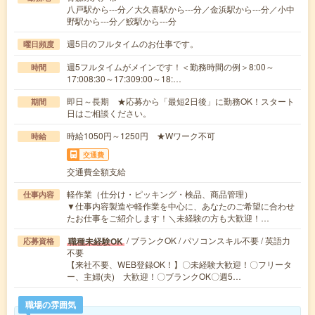
八戸駅から---分／大久喜駅から---分／金浜駅から---分／小中
野駅から---分／鮫駅から---分
週5日のフルタイムのお仕事です。
曜日頻度
週5フルタイムがメインです！＜勤務時間の例＞8:00～
時間
17:008:30～17:309:00～18:…
即日～長期 ★応募から「最短2日後」に勤務OK！スタート
期間
日はご相談ください。
時給1050円～1250円 ★Wワーク不可
時給
交通費
交通費全額支給
軽作業（仕分け・ピッキング・検品、商品管理）
仕事内容
▼仕事内容製造や軽作業を中心に、あなたのご希望に合わせ
たお仕事をご紹介します！＼未経験の方も大歓迎！…
/ ブランクOK / パソコンスキル不要 / 英語力
職種未経験OK
応募資格
不要
【来社不要、WEB登録OK！】〇未経験大歓迎！〇フリータ
ー、主婦(夫) 大歓迎！〇ブランクOK〇週5…
職場の雰囲気