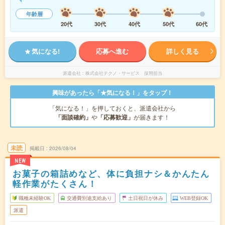
年齢層
20代
30代
40代
50代
60代
気になる!
応募へ進む
詳しく見る
派遣会社
株式会社テクノ・サービス 採用担当
興味があったら「★気になる！」をタップ！
「気になる！」を押しておくと、派遣会社から
「面談確約」
や
「応募歓迎」
が届きます！
未読
掲載日
2026/08/04
NEW
お菓子の箱詰めなど、体に負担ナシ＆かんたん
軽作業がたくさん！
職種未経験OK
交通費別途支給あり
土日祝日が休み
WEB登録OK
派遣