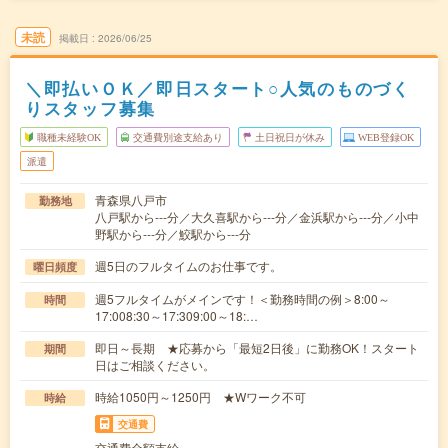
未読
掲載日
2026/06/25
＼即払いＯＫ／即日スタート○人気のものづく
りスタッフ募集
職種未経験OK
交通費別途支給あり
土日祝日が休み
WEB登録OK
派遣
青森県八戸市
勤務地
八戸駅から---分／大久喜駅から---分／金浜駅から---分／小中
野駅から---分／鮫駅から---分
週5日のフルタイムのお仕事です。
曜日頻度
週5フルタイムがメインです！＜勤務時間の例＞8:00～
時間
17:008:30～17:309:00～18:…
即日～長期 ★応募から「最短2日後」に勤務OK！スタート
期間
日はご相談ください。
時給1050円～1250円 ★Wワーク不可
時給
交通費
交通費全額支給