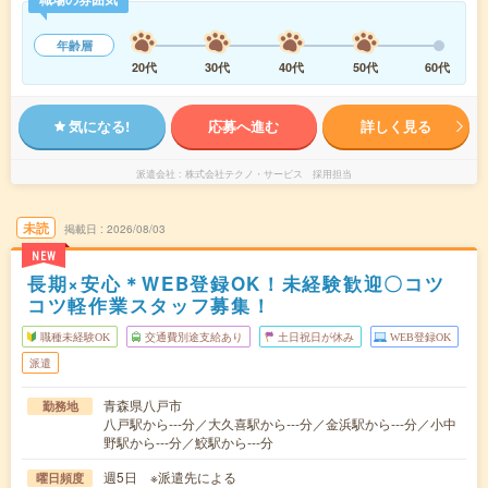
年齢層
20代
30代
40代
50代
60代
気になる!
応募へ進む
詳しく見る
派遣会社
株式会社テクノ・サービス 採用担当
未読
掲載日
2026/08/03
NEW
長期×安心＊WEB登録OK！未経験歓迎〇コツ
コツ軽作業スタッフ募集！
職種未経験OK
交通費別途支給あり
土日祝日が休み
WEB登録OK
派遣
青森県八戸市
勤務地
八戸駅から---分／大久喜駅から---分／金浜駅から---分／小中
野駅から---分／鮫駅から---分
週5日 ※派遣先による
曜日頻度