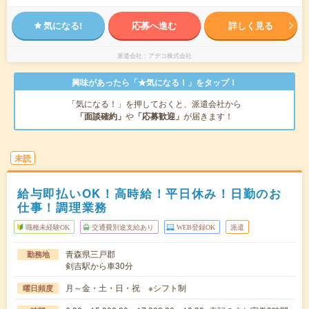
気になる!
応募へ進む
詳しく見る
派遣会社
アデコ株式会社
興味があったら「★気になる！」をタップ！
「気になる！」を押しておくと、派遣会社から
「面談確約」
や
「応募歓迎」
が届きます！
未読
給与即払いOK！高時給！平日休み！日勤のお
仕事！調理業務
職種未経験OK
交通費別途支給あり
WEB登録OK
派遣
青森県三戸郡
勤務地
剣吉駅から車30分
月～金・土・日・祝 ※シフト制
曜日頻度