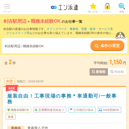
メニュー
気になる!
ログイン
検索
剣吉駅周辺
×
職種未経験OK
のお仕事一覧
剣吉駅の派遣のお仕事情報です。
オフィスワーク・事務系
、
営業・販売・サービス系
、
クリエイティブ系
などのお仕事を取り揃えています。職種未経験OKの条件の他に、
交通費別途支給あり
、
友だちと一緒の応募OK
、
10名以上の大量募集
などのこだわり
条件も取り揃えています。
条件の変更
剣吉駅周辺 / 職種未経験OK
2
1,150
全
件
平均時給:
円
時給順
新着順
未読
掲載日
2026/08/05
NEW
服装自由！工事現場の事務＊車通勤可/一般事
務
職種未経験OK
交通費別途支給あり
土日祝日が休み
WEB登録OK
派遣
青森県八戸市
勤務地