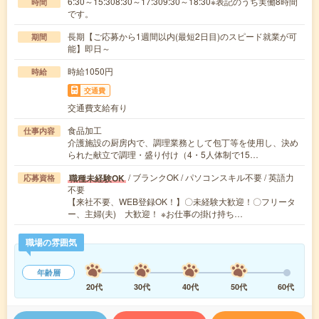
6:30～15:308:30～17:309:30～18:30※表記のうち実働8時間
時間
です。
長期【ご応募から1週間以内(最短2日目)のスピード就業が可
期間
能】即日～
時給1050円
時給
交通費
交通費支給有り
食品加工
仕事内容
介護施設の厨房内で、調理業務として包丁等を使用し、決め
られた献立で調理・盛り付け（4・5人体制で15…
/ ブランクOK / パソコンスキル不要 / 英語力
職種未経験OK
応募資格
不要
【来社不要、WEB登録OK！】〇未経験大歓迎！〇フリータ
ー、主婦(夫) 大歓迎！ ※お仕事の掛け持ち…
職場の雰囲気
年齢層
20代
30代
40代
50代
60代