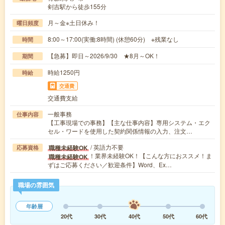
剣吉駅から徒歩155分
月～金※土日休み！
曜日頻度
8:00～17:00(実働:8時間) (休憩60分) ※残業なし
時間
【急募】即日～2026/9/30 ★8月～OK！
期間
時給1250円
時給
交通費
交通費支給
一般事務
仕事内容
【工事現場での事務】【主な仕事内容】専用システム・エク
セル・ワードを使用した契約関係情報の入力、注文…
/ 英語力不要
職種未経験OK
応募資格
！業界未経験OK！【こんな方におススメ！ま
職種未経験OK
ずはご応募ください／歓迎条件】Word、Ex…
職場の雰囲気
年齢層
20代
30代
40代
50代
60代