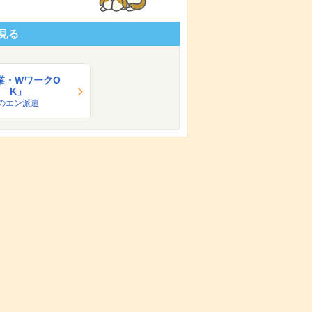
見る
業・WワークO
K」
のエン派遣