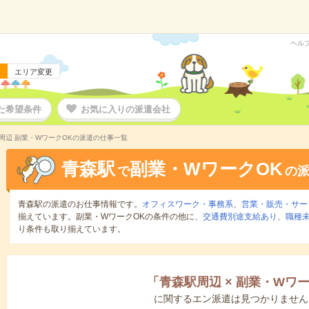
ヘル
エリア変更
た希望条件
お気に入りの派遣会社
周辺 副業・WワークOKの派遣の仕事一覧
青森駅
副業・WワークOK
で
の
青森駅の派遣のお仕事情報です。
オフィスワーク・事務系
、
営業・販売・サー
揃えています。副業・WワークOKの条件の他に、
交通費別途支給あり
、
職種未
り条件も取り揃えています。
「
青森駅周辺
×
副業・Wワー
に関するエン派遣は見つかりません