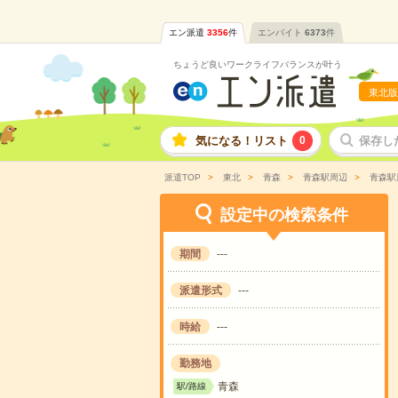
エン派遣
3356
件
エンバイト
6373
件
ちょうど良いワークライフバランスが叶う
東北版
気になる！リスト
0
保存し
派遣TOP
東北
青森
青森駅周辺
青森駅
設定中の検索条件
期間
---
派遣形式
---
時給
---
勤務地
青森
駅/路線