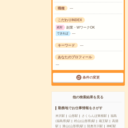
職種
---
こだわりINDEX
副業・WワークOK
絶対
---
できれば
キーワード
---
あなたのプロフィール
---
条件の変更
他の検索結果を見る
勤務地でお仕事情報をさがす
米沢駅
山形駅
さくらんぼ東根駅
福島
(福島県)駅
村山(山形県)駅
蔵王駅
高擶
駅
漆山(山形県)駅
陸奥市川駅
神町駅