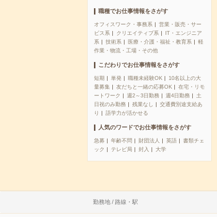
職種でお仕事情報をさがす
オフィスワーク・事務系
営業・販売・サー
ビス系
クリエイティブ系
IT・エンジニア
系
技術系
医療・介護・福祉・教育系
軽
作業・物流・工場・その他
こだわりでお仕事情報をさがす
短期
単発
職種未経験OK
10名以上の大
量募集
友だちと一緒の応募OK
在宅・リモ
ートワーク
週2～3日勤務
週4日勤務
土
日祝のみ勤務
残業なし
交通費別途支給あ
り
語学力が活かせる
人気のワードでお仕事情報をさがす
急募
年齢不問
財団法人
英語
書類チェ
ック
テレビ局
封入
大学
勤務地 / 路線・駅