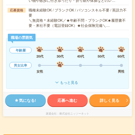
い物や散歩に付き添ったり・折り紙や体操などのレ…
職種未経験OK / ブランクOK / パソコンスキル不要 / 英語力不
応募資格
要
＼無資格＊未経験OK／★年齢不問・ブランクOK★履歴書不
要・来社不要（電話登録OK）★社会保険完備＼…
職場の雰囲気
年齢層
20代
30代
40代
50代
60代
男女比率
女性
男性
もっと見る
気になる!
応募へ進む
詳しく見る
派遣会社
株式会社ニッソーネット