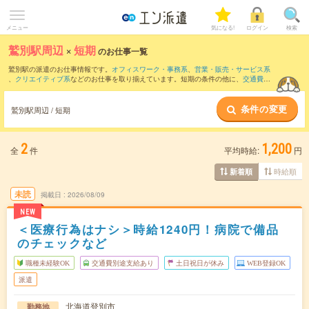
メニュー
気になる!
ログイン
検索
鷲別駅周辺
×
短期
のお仕事一覧
鷲別駅の派遣のお仕事情報です。
オフィスワーク・事務系
、
営業・販売・サービス系
、
クリエイティブ系
などのお仕事を取り揃えています。短期の条件の他に、
交通費別
途支給あり
、
職種未経験OK
、
友だちと一緒の応募OK
などでもお探し頂けます。
条件の変更
鷲別駅周辺 / 短期
2
1,200
全
件
平均時給:
円
時給順
新着順
未読
掲載日
2026/08/09
NEW
＜医療行為はナシ＞時給1240円！病院で備品
のチェックなど
職種未経験OK
交通費別途支給あり
土日祝日が休み
WEB登録OK
派遣
北海道登別市
勤務地