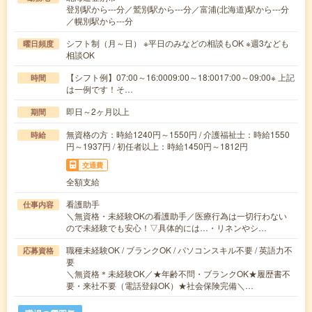
登別駅から---分／鷲別駅から---分／富浦(北海道)駅から---分
／幌別駅から---分
シフト制（月～日） ※平日のみなどの相談もOK ※週3なども
曜日頻度
相談OK
【シフト例】07:00～16:0009:00～18:0017:00～09:00※ 上記
時間
は一例です！そ…
即日～2ヶ月以上
期間
無資格の方：時給1240円～1550円 / 介護福祉士：時給1550
時給
円～1937円 / 初任者以上：時給1450円～1812円
交通費
全額支給
看護助手
仕事内容
＼無資格・未経験OKの看護助手／医療行為は一切行わない
ので未経験でも安心！▽具体的には…・リネンやシ…
職種未経験OK / ブランクOK / パソコンスキル不要 / 英語力不
応募資格
要
＼無資格＊未経験OK／★年齢不問・ブランクOK★履歴書不
要・来社不要（電話登録OK）★社会保険完備＼…