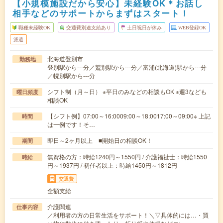
【小規模施設だから安心】未経験OK＊お話し
相手などのサポートからまずはスタート！
職種未経験OK
交通費別途支給あり
土日祝日が休み
WEB登録OK
派遣
北海道登別市
勤務地
登別駅から---分／鷲別駅から---分／富浦(北海道)駅から---分
／幌別駅から---分
シフト制（月～日） ※平日のみなどの相談もOK ※週3なども
曜日頻度
相談OK
【シフト例】07:00～16:0009:00～18:0017:00～09:00※ 上記
時間
は一例です！そ…
即日～2ヶ月以上 ■開始日の相談OK！
期間
無資格の方：時給1240円～1550円 / 介護福祉士：時給1550
時給
円～1937円 / 初任者以上：時給1450円～1812円
交通費
全額支給
介護関連
仕事内容
／利用者の方の日常生活をサポート！＼▽具体的には…・買