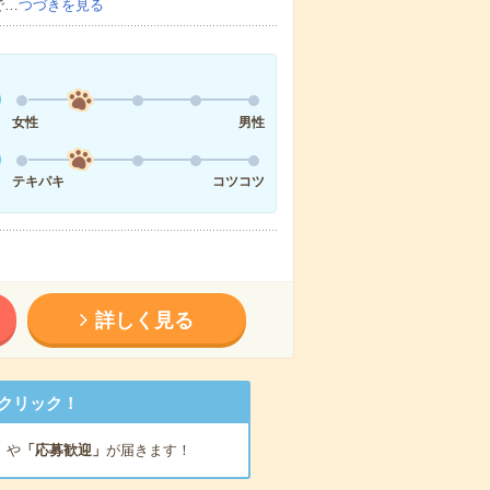
で…
つづきを見る
女性
男性
テキパキ
コツコツ
詳しく見る
クリック！
」
や
「応募歓迎」
が届きます！