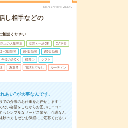
No.NISNHTRK-2SS40
話し相手などの
ご相談ください
名以上の大量募集
友達と一緒OK
OA不要
2～3日勤務
週4日勤務
週5日勤務
午後のみOK
残業少
シフト
煙
派遣多
電話対応なし
ルーティン
ふれあい”が大事なんです。
設での介護のお仕事をお任せします！
のない会話をしながらお互いにニコニ
てもシンプルなサービス業が、介護なん
未経験の方もぜひお気軽にご応募ください