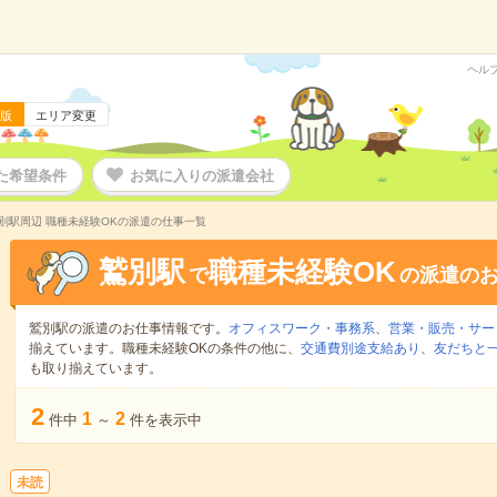
ヘル
版
エリア変更
た希望条件
お気に入りの派遣会社
別駅周辺 職種未経験OKの派遣の仕事一覧
鷲別駅
職種未経験OK
で
の派遣の
鷲別駅の派遣のお仕事情報です。
オフィスワーク・事務系
、
営業・販売・サー
揃えています。職種未経験OKの条件の他に、
交通費別途支給あり
、
友だちと一
も取り揃えています。
2
1
2
件中
～
件を表示中
未読