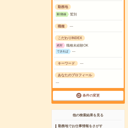
勤務地
鷲別
駅/路線
職種
---
こだわりINDEX
職種未経験OK
絶対
---
できれば
キーワード
---
あなたのプロフィール
---
条件の変更
他の検索結果を見る
勤務地でお仕事情報をさがす