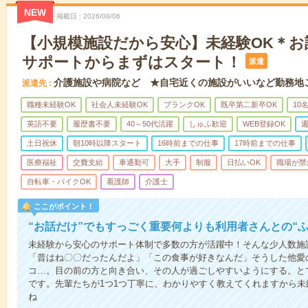
NEW
掲載日
2026/08/06
【小規模施設だから安心】未経験OK＊お
サポートからまずはスタート！
派遣
介護施設や病院など ★自宅近くの施設がいいなど勤務地
派遣先
職種未経験OK
社会人未経験OK
ブランクOK
既卒第二新卒OK
10
英語不要
履歴書不要
40～50代活躍
しゅふ歓迎
WEB登録OK
週
土日祝休
朝10時以降スタート
16時前までの仕事
17時前までの仕事
医療福祉
交費支給
車通勤可
大手
制服
日払いOK
職場が禁
自転車・バイクOK
看護師
介護士
ここがポイント！
“お話だけ”でもすっごく重要何よりも利用者さんとの“
未経験から安心のサポート体制で多数の方が活躍中！そんな少人数施
「昔はね〇〇だったんだよ」「この食事が好きなんだ」そうした他愛
コ…。目の前の方と向き合い、その人が過ごしやすいようにする。と
です。先輩たちが1つ1つ丁寧に、わかりやすく教えてくれますから
ね