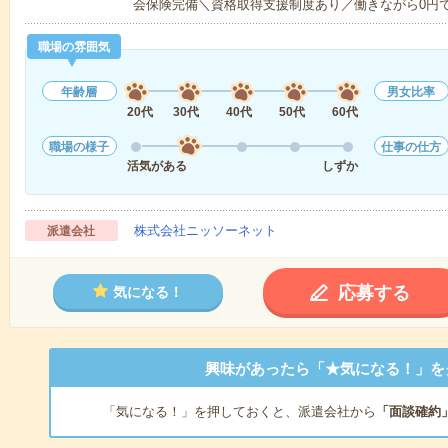
会保険完備＼資格取得支援制度あり／働きながら0円
職場の雰囲気
年齢層
男女比率
20代
30代
40代
50代
60代
職場の様子
仕事の仕方
活気がある
しずか
株式会社ニッソーネット
派遣会社
応募する
気になる！
興味があったら「★気になる！」を
「気になる！」を押しておくと、派遣会社から
「面談確約