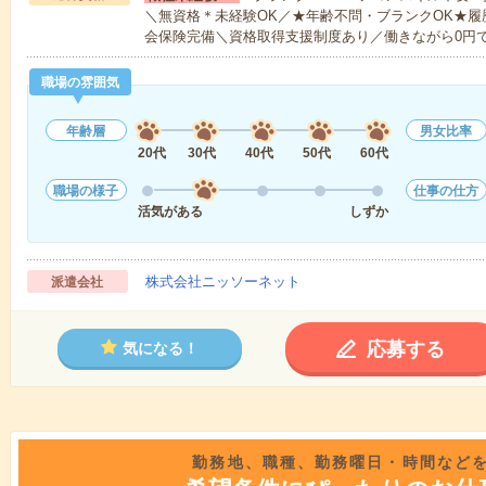
＼無資格＊未経験OK／★年齢不問・ブランクOK★履
会保険完備＼資格取得支援制度あり／働きながら0円
職場の雰囲気
年齢層
男女比率
20代
30代
40代
50代
60代
職場の様子
仕事の仕方
活気がある
しずか
株式会社ニッソーネット
派遣会社
応募する
気になる！
勤務地、職種、勤務曜日・時間など