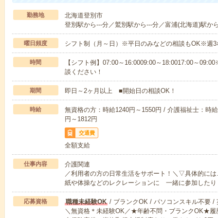
勤務地
北海道登別市
登別駅から---分／鷲別駅から---分／富浦(北海道)駅から-
曜日頻度
シフト制（月～日）※平日のみなどの相談もOK※週3
時間
【シフト例】07:00～16:0009:00～18:0017:00
談ください！
期間
即日～2ヶ月以上 ■開始日の相談OK！
時給
無資格の方：時給1240円～1550円 / 介護福祉士：時給1
円～1812円
交通費
全額支給
仕事内容
介護関連
／利用者の方の日常生活をサポート！＼▽具体的には
紙や体操などのレクレーションに 一緒に参加したり
応募資格
職種未経験OK
/ ブランクOK / パソコンスキル不要 /
＼無資格＊未経験OK／★年齢不問・ブランクOK★履