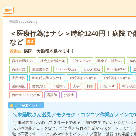
未読
掲載日
2026/08/01
＜医療行為はナシ＞時給1240円！病院
など
派遣
病院 ★勤務地選べます！
派遣先
職種未経験OK
社会人未経験OK
ブランクOK
既卒第二新卒OK
10
英語不要
履歴書不要
40～50代活躍
しゅふ歓迎
WEB登録OK
週
土日祝休
朝10時以降スタート
16時前までの仕事
17時前までの仕事
医療福祉
交費支給
車通勤可
大手
制服
日払いOK
職場が禁
自転車・バイクOK
看護師
介護士
ここがポイント！
＼未経験さん必見／モクモク・コツコツ作業がメインで
＼ 未経験でも安心してスタートできる ／病院内でのかんたんなサポ
伝いや備品チェックなど、すぐ覚えられる作業からスタートします。
験は不要です！＼ はじめやすさもバッチリ ／面談・登録はお電話で