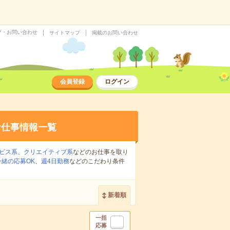
プ・お問い合わせ
サイトマップ
掲載のお問い合わせ
会員登録
ログイン
お仕事情報一覧
ビス系
、
クリエイティブ系
などのお仕事を取り
緒の応募OK
、
週4日勤務
などのこだわり条件
新着順
一括
応募