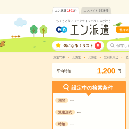
エン派遣
1601
件
エンバイト
2539
件
ちょうど良いワークライフバランスが叶う
北海道
気になる！リスト
0
保存し
派遣TOP
北海道
北海道
鷲別駅周辺
鷲
,
1
2
0
0
平均時給:
円
設定中の検索条件
期間
---
派遣形式
---
時給
---