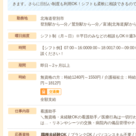
きます。さらに日払い制度も利用OK！シフトも柔軟に相談できるの
勤務地
北海道登別市
登別駅から---分／鷲別駅から---分／富浦(北海道)駅から-
曜日頻度
シフト制（月～日）※平日のみなどの相談もOK※週3
時間
【シフト例】07:00～16:0009:00～18:0017:00
談ください！
期間
即日～2ヶ月以上
時給
無資格の方：時給1240円～1550円 / 介護福祉士：時給1
円～1812円
交通費
全額支給
仕事内容
看護助手
＼無資格・未経験OKの看護助手／医療行為は一切行
は…・リネンやシーツの交換・病院内の備品管理やチ
応募資格
職種未経験OK
/ ブランクOK / パソコンスキル不要 /