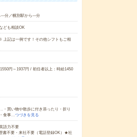
--分／幌別駅から---分
なども相談OK
～09:00※ 上記は一例です！その他シフトもご相
550円～1937円 / 初任者以上：時給1450
…・買い物や散歩に付き添ったり・折り
・食事…
つづきを見る
 英語力不要
歴書不要・来社不要（電話登録OK）★社