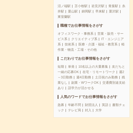
沼ノ端駅
苫小牧駅
岩見沢駅
青葉駅
糸
井駅
栗山駅
錦岡駅
早来駅
栗沢駅
東室蘭駅
職種でお仕事情報をさがす
オフィスワーク・事務系
営業・販売・サー
ビス系
クリエイティブ系
IT・エンジニア
系
技術系
医療・介護・福祉・教育系
軽
作業・物流・工場・その他
こだわりでお仕事情報をさがす
短期
単発
10名以上の大量募集
友だちと
一緒の応募OK
在宅・リモートワーク
週2
～3日勤務
週4日勤務
土日祝のみ勤務
残
業なし
副業・WワークOK
交通費別途支給
あり
語学力が活かせる
人気のワードでお仕事情報をさがす
急募
年齢不問
財団法人
英語
書類チェ
ック
テレビ局
封入
大学