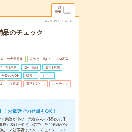
一括
応募
No.NISNHTRK-2BJ40
で備品のチェック
名以上の大量募集
友達と一緒OK
OA不要
2～3日勤務
週4日勤務
週5日勤務
午後のみOK
残業少
シフト
煙
派遣多
電話対応なし
ルーティン
す！お電話での登録もOK！
ート業務が中心！患者さんの移動のお手
医療行為は一切ないので、専門知識や経
完結！来社不要でスムーズにスタートで