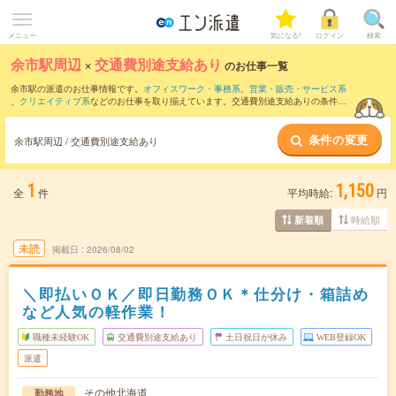
メニュー
気になる!
ログイン
検索
余市駅周辺
×
交通費別途支給あり
のお仕事一覧
余市駅の派遣のお仕事情報です。
オフィスワーク・事務系
、
営業・販売・サービス系
、
クリエイティブ系
などのお仕事を取り揃えています。交通費別途支給ありの条件の
他に、
職種未経験OK
、
友だちと一緒の応募OK
、
週4日勤務
などのこだわり条件も取り
揃えています。
条件の変更
余市駅周辺 / 交通費別途支給あり
1
1,150
全
件
平均時給:
円
時給順
新着順
未読
掲載日
2026/08/02
＼即払いＯＫ／即日勤務ＯＫ＊仕分け・箱詰め
など人気の軽作業！
職種未経験OK
交通費別途支給あり
土日祝日が休み
WEB登録OK
派遣
その他北海道
勤務地