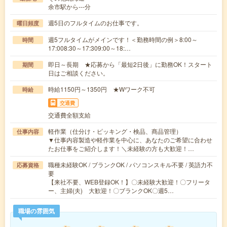
余市駅から---分
週5日のフルタイムのお仕事です。
曜日頻度
週5フルタイムがメインです！＜勤務時間の例＞8:00～
時間
17:008:30～17:309:00～18:…
即日～長期 ★応募から「最短2日後」に勤務OK！スタート
期間
日はご相談ください。
時給1150円～1350円 ★Wワーク不可
時給
交通費
交通費全額支給
軽作業（仕分け・ピッキング・検品、商品管理）
仕事内容
▼仕事内容製造や軽作業を中心に、あなたのご希望に合わせ
たお仕事をご紹介します！＼未経験の方も大歓迎！…
職種未経験OK / ブランクOK / パソコンスキル不要 / 英語力不
応募資格
要
【来社不要、WEB登録OK！】〇未経験大歓迎！〇フリータ
ー、主婦(夫) 大歓迎！〇ブランクOK〇週5…
職場の雰囲気