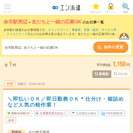
メニュー
気になる!
ログイン
検索
余市駅周辺
×
友だちと一緒の応募OK
のお仕事一覧
余市駅の派遣のお仕事情報です。
オフィスワーク・事務系
、
営業・販売・サービス系
、
クリエイティブ系
などのお仕事を取り揃えています。友だちと一緒の応募OKの条件
の他に、
交通費別途支給あり
、
職種未経験OK
、
週4日勤務
などのこだわり条件も取り
揃えています。
条件の変更
余市駅周辺 / 友だちと一緒の応募OK
1
1,150
全
件
平均時給:
円
時給順
新着順
未読
掲載日
2026/08/02
＼即払いＯＫ／即日勤務ＯＫ＊仕分け・箱詰め
など人気の軽作業！
職種未経験OK
交通費別途支給あり
土日祝日が休み
WEB登録OK
派遣
その他北海道
勤務地