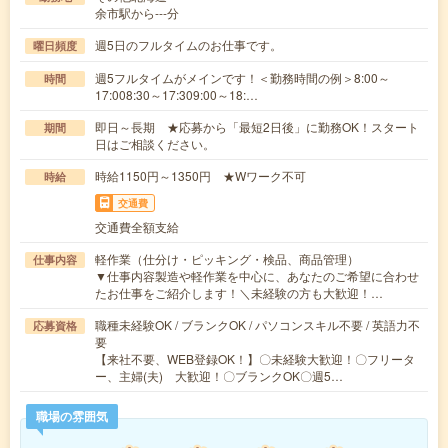
余市駅から---分
週5日のフルタイムのお仕事です。
曜日頻度
週5フルタイムがメインです！＜勤務時間の例＞8:00～
時間
17:008:30～17:309:00～18:…
即日～長期 ★応募から「最短2日後」に勤務OK！スタート
期間
日はご相談ください。
時給1150円～1350円 ★Wワーク不可
時給
交通費
交通費全額支給
軽作業（仕分け・ピッキング・検品、商品管理）
仕事内容
▼仕事内容製造や軽作業を中心に、あなたのご希望に合わせ
たお仕事をご紹介します！＼未経験の方も大歓迎！…
職種未経験OK / ブランクOK / パソコンスキル不要 / 英語力不
応募資格
要
【来社不要、WEB登録OK！】〇未経験大歓迎！〇フリータ
ー、主婦(夫) 大歓迎！〇ブランクOK〇週5…
職場の雰囲気