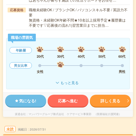
職種未経験OK / ブランクOK / パソコンスキル不要 / 英語力不
応募資格
要
無資格・未経験OK年齢不問★10名以上採用予定★履歴書は
不要です▽応募後の流れ1)翌営業日までに担当…
職場の雰囲気
年齢層
20代
30代
40代
50代
60代
男女比率
女性
男性
もっと見る
気になる!
応募へ進む
詳しく見る
派遣会社
マンパワーグループ株式会社 ケアサービス事業部 （医療福祉介護関連）
未読
掲載日
2026/07/31