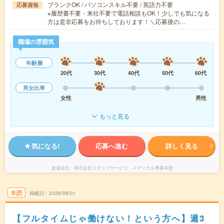
ブランクOK / パソコンスキル不要 / 英語力不要
応募資格
※履歴書不要・来社不要で電話相談もOK！少しでも気になる
方は是非応募をお待ちしております！＼応募後の…
職場の雰囲気
年齢層
20代
30代
40代
50代
60代
男女比率
女性
男性
もっと見る
気になる!
応募へ進む
詳しく見る
派遣会社
株式会社スタッフサービス メディカル事業本部
未読
掲載日
2026/08/01
【フルタイムじゃ働けない！という方へ】週3