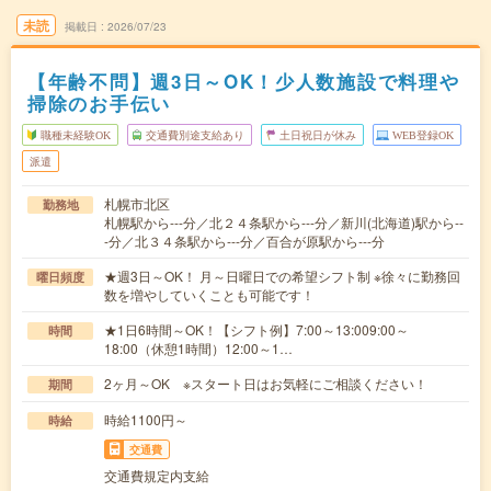
未読
掲載日
2026/07/23
【年齢不問】週3日～OK！少人数施設で料理や
掃除のお手伝い
職種未経験OK
交通費別途支給あり
土日祝日が休み
WEB登録OK
派遣
札幌市北区
勤務地
札幌駅から---分／北２４条駅から---分／新川(北海道)駅から--
-分／北３４条駅から---分／百合が原駅から---分
★週3日～OK！ 月～日曜日での希望シフト制 ※徐々に勤務回
曜日頻度
数を増やしていくことも可能です！
★1日6時間～OK！【シフト例】7:00～13:009:00～
時間
18:00（休憩1時間）12:00～1…
2ヶ月～OK ※スタート日はお気軽にご相談ください！
期間
時給1100円～
時給
交通費
交通費規定内支給