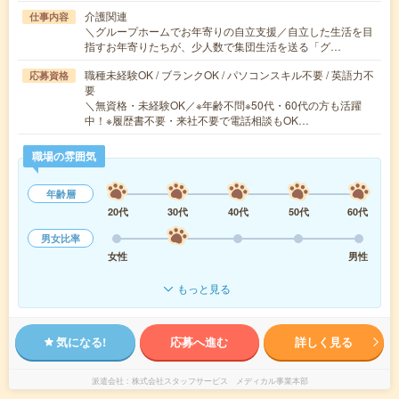
介護関連
仕事内容
＼グループホームでお年寄りの自立支援／自立した生活を目
指すお年寄りたちが、少人数で集団生活を送る「グ…
職種未経験OK / ブランクOK / パソコンスキル不要 / 英語力不
応募資格
要
＼無資格・未経験OK／※年齢不問※50代・60代の方も活躍
中！※履歴書不要・来社不要で電話相談もOK…
職場の雰囲気
年齢層
20代
30代
40代
50代
60代
男女比率
女性
男性
もっと見る
気になる!
応募へ進む
詳しく見る
派遣会社
株式会社スタッフサービス メディカル事業本部