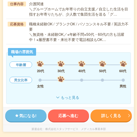
介護関連
仕事内容
＼グループホームでお年寄りの自立支援／自立した生活を目
指すお年寄りたちが、少人数で集団生活を送る「グ…
職種未経験OK / ブランクOK / パソコンスキル不要 / 英語力不
応募資格
要
＼無資格・未経験OK／※年齢不問※50代・60代の方も活躍
中！※履歴書不要・来社不要で電話相談もOK…
職場の雰囲気
年齢層
20代
30代
40代
50代
60代
男女比率
女性
男性
もっと見る
気になる!
応募へ進む
詳しく見る
派遣会社
株式会社スタッフサービス メディカル事業本部