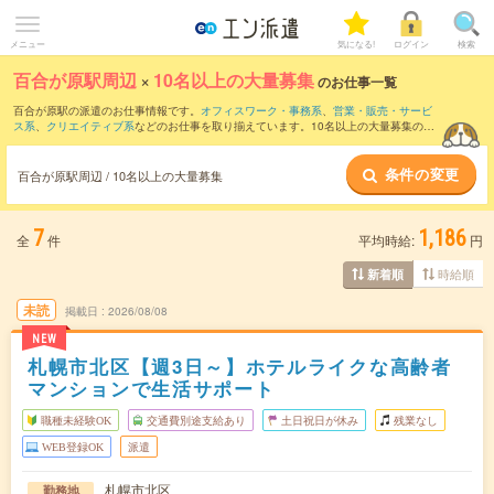
メニュー
気になる!
ログイン
検索
百合が原駅周辺
×
10名以上の大量募集
のお仕事一覧
百合が原駅の派遣のお仕事情報です。
オフィスワーク・事務系
、
営業・販売・サービ
ス系
、
クリエイティブ系
などのお仕事を取り揃えています。10名以上の大量募集の条
件の他に、
交通費別途支給あり
、
職種未経験OK
、
友だちと一緒の応募OK
などのこだ
わり条件も取り揃えています。
条件の変更
百合が原駅周辺 / 10名以上の大量募集
7
1,186
全
件
平均時給:
円
時給順
新着順
未読
掲載日
2026/08/08
NEW
札幌市北区【週3日～】ホテルライクな高齢者
マンションで生活サポート
職種未経験OK
交通費別途支給あり
土日祝日が休み
残業なし
WEB登録OK
派遣
札幌市北区
勤務地