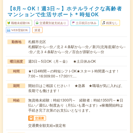
【8月～OK！週3日～】ホテルライクな高齢者
マンションで生活サポート＊時短OK
職種未経験OK
交通費別途支給あり
土日祝日が休み
残業なし
WEB登録OK
派遣
札幌市北区
勤務地
札幌駅から---分／北２４条駅から---分／新川(北海道)駅から--
-分／北３４条駅から---分／百合が原駅から---分
週3日～5日OK（月～金） ★土日休みOK
曜日頻度
★1日4時間～の時短シフトOK★スタート時間選べます！
時間
7:00～16:009:00～17:0011:…
開始日はご相談ください！ ★急募 ★職場が気に入れば、
期間
長期でも働けます！
無資格未経験：時給1300円～ 経験者：時給1350円～★日
時給
払い／週払い制度あり（月払いも選べます）※稼働開始時は
手続き完了次第のお支払いとなります。
交通費
交通費全額支給※規定有