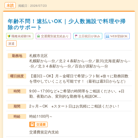
未読
掲載日
2026/07/23
年齢不問！速払いOK｜少人数施設で料理や掃
除のサポート
職種未経験OK
交通費別途支給あり
土日祝日が休み
WEB登録OK
派遣
札幌市北区
勤務地
札幌駅から---分／北２４条駅から---分／新川(北海道)駅から--
-分／北３４条駅から---分／百合が原駅から---分
【週3日～OK】月～金曜日で希望シフト制 ※徐々に勤務回数
曜日頻度
を増やしていくことも可能です！（最初は週3日からなど）
9:00～17:00など※ご希望の時間帯をご相談ください。※日
時間
勤、夜勤のみ、変則的な勤務等も相談OK…
2ヶ月～OK ※スタート日はお気軽にご相談ください！
期間
時給1100円～
時給
交通費
交通費規定内支給