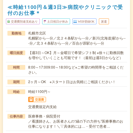
≪時給1100円＆週3日≫病院やクリニックで受
付のお仕事＊
交通費別途支給あり
土日祝日が休み
WEB登録OK
派遣
札幌市北区
勤務地
札幌駅から---分／北２４条駅から---分／新川(北海道)駅から--
-分／北３４条駅から---分／百合が原駅から---分
【週3日～OK】月～金曜日で希望シフト制 ※徐々に勤務回数
曜日頻度
を増やしていくことも可能です！（最初は週3日からなど）
8:00～17:009:00～18:00など※ご希望の時間帯をご相談くだ
時間
さい。
2ヶ月～OK ※スタート日はお気軽にご相談ください！
期間
時給1100円～
時給
交通費
交通費規定内支給
医療事務・病院受付
仕事内容
／看護師さん、お医者さんの“縁の下の力持ち”医療事務のお
仕事になります！＼▽具体的には…・受付で患者…