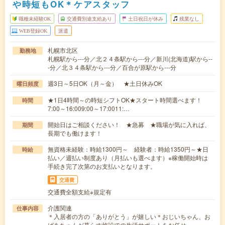
や時短もOK＊ケアスタッフ
職種未経験OK
交通費別途支給あり
土日祝日が休み
残業なし
WEB登録OK
派遣
札幌市北区
勤務地
札幌駅から---分／北２４条駅から---分／新川(北海道)駅から--
-分／北３４条駅から---分／百合が原駅から---分
週3日～5日OK（月～金） ★土日休みOK
曜日頻度
★1日4時間～の時短シフトOK★スタート時間選べます！
時間
7:00～16:009:00～17:0011:…
開始日はご相談ください！ ★急募 ★職場が気に入れば、
期間
長期でも働けます！
無資格未経験：時給1300円～ 経験者：時給1350円～★日
時給
払い／週払い制度あり（月払いも選べます）※稼働開始時は
手続き完了次第のお支払いとなります。
交通費
交通費全額支給※規定有
介護関連
仕事内容
＊入居者の方の「ありがとう」が嬉しい＊おじいちゃん、お
ばあちゃんが暮らす施設での生活サポートをお任せ…