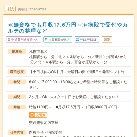
未読
掲載日
2026/07/22
≪無資格でも月収17.6万円～≫病院で受付やカ
ルテの整理など
交通費別途支給あり
土日祝日が休み
WEB登録OK
派遣
札幌市北区
勤務地
札幌駅から---分／北２４条駅から---分／新川(北海道)駅から--
-分／北３４条駅から---分／百合が原駅から---分
【土日祝休みOK】月～金曜日の間で週5日の希望シフト制
曜日頻度
8:00～17:009:00～18:00など※ご希望の時間帯をご相談くだ
時間
さい。
2ヶ月～OK ※スタート日はお気軽にご相談ください！
期間
時給1100円～ ■月収17.6万円～（日収8800円×20日）
時給
交通費
交通費規定内支給
医療事務・病院受付
仕事内容