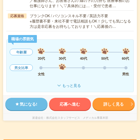
／看護師さん、お医者さんの“縁の下の力持ち”医療事務のお
仕事になります！＼▽具体的には…・受付で患者…
ブランクOK / パソコンスキル不要 / 英語力不要
応募資格
※履歴書不要・来社不要で電話相談もOK！少しでも気になる
方は是非応募をお待ちしております！＼応募後の…
職場の雰囲気
年齢層
20代
30代
40代
50代
60代
男女比率
女性
男性
もっと見る
気になる!
応募へ進む
詳しく見る
派遣会社
株式会社スタッフサービス メディカル事業本部