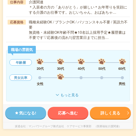
介護関連
仕事内容
＊入居者の方の「ありがとう」が嬉しい＊お年寄りを笑顔に
する介護のお仕事です。おじいちゃん、おばあちゃ…
職種未経験OK / ブランクOK / パソコンスキル不要 / 英語力不
応募資格
要
無資格・未経験OK年齢不問★10名以上採用予定★履歴書は
不要です▽応募後の流れ1)翌営業日までに担当…
職場の雰囲気
年齢層
20代
30代
40代
50代
60代
男女比率
女性
男性
もっと見る
気になる!
応募へ進む
詳しく見る
派遣会社
マンパワーグループ株式会社 ケアサービス事業部 （医療福祉介護関連）