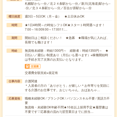
札幌駅から---分／北２４条駅から---分／新川(北海道)駅から--
-分／北３４条駅から---分／百合が原駅から---分
週3日～5日OK（月～金） ★土日休みOK
曜日頻度
★1日4時間～の時短シフトOK★スタート時間選べます！
時間
7:00～16:009:00～17:0011:…
開始日はご相談ください！ ★急募 ★職場が気に入れば、
期間
長期でも働けます！
無資格未経験：時給1300円～ 経験者：時給1350円～ ★
時給
日払い／週払い制度あり（月払いも選べます）※稼働開始時
は手続き完了次第のお支払いとなります。
交通費
交通費全額支給※規定有
介護関連
仕事内容
＊入居者の方の「ありがとう」が嬉しい＊お年寄りを笑顔に
する介護のお仕事です。おじいちゃん、おばあちゃ…
職種未経験OK / ブランクOK / パソコンスキル不要 / 英語力不
応募資格
要
無資格・未経験OK年齢不問★10名以上採用予定★履歴書は
不要です▽応募後の流れ1)翌営業日までに担当…