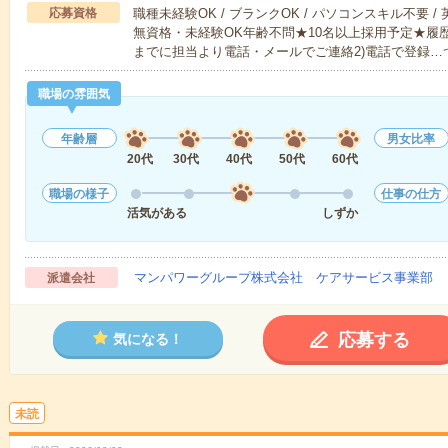
応募資格
職種未経験OK / ブランクOK / パソコンスキル不要 /
無資格・未経験OK年齢不問★10名以上採用予定★履
までに担当より電話・メールでご連絡2)電話で登録…
職場の雰囲気
年齢層
男女比率
20代
30代
40代
50代
60代
職場の様子
仕事の仕方
活気がある
しずか
マンパワーグループ株式会社 ケアサービス事業部 
派遣会社
応募する
気になる！
未読