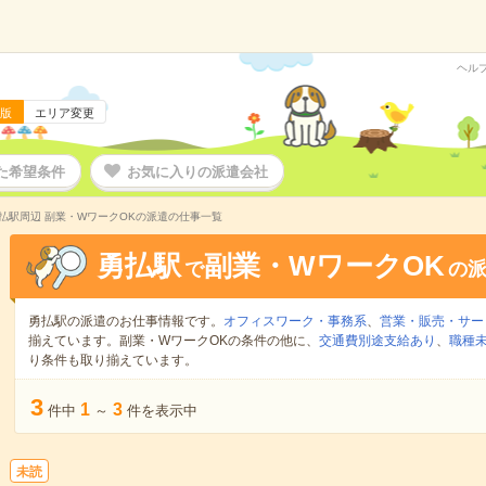
ヘル
版
エリア変更
た希望条件
お気に入りの派遣会社
払駅周辺 副業・WワークOKの派遣の仕事一覧
勇払駅
副業・WワークOK
で
の
勇払駅の派遣のお仕事情報です。
オフィスワーク・事務系
、
営業・販売・サー
揃えています。副業・WワークOKの条件の他に、
交通費別途支給あり
、
職種未
り条件も取り揃えています。
3
1
3
件中
～
件を表示中
未読