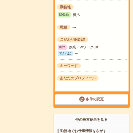
勤務地
勇払
駅/路線
職種
---
こだわりINDEX
副業・WワークOK
絶対
---
できれば
キーワード
---
あなたのプロフィール
---
条件の変更
他の検索結果を見る
勤務地でお仕事情報をさがす