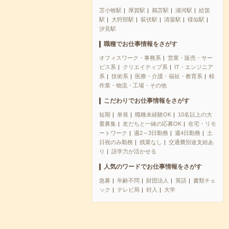
苫小牧駅
厚賀駅
鵜苫駅
浦河駅
絵笛
駅
大狩部駅
荻伏駅
清畠駅
様似駅
汐見駅
職種でお仕事情報をさがす
オフィスワーク・事務系
営業・販売・サー
ビス系
クリエイティブ系
IT・エンジニア
系
技術系
医療・介護・福祉・教育系
軽
作業・物流・工場・その他
こだわりでお仕事情報をさがす
短期
単発
職種未経験OK
10名以上の大
量募集
友だちと一緒の応募OK
在宅・リモ
ートワーク
週2～3日勤務
週4日勤務
土
日祝のみ勤務
残業なし
交通費別途支給あ
り
語学力が活かせる
人気のワードでお仕事情報をさがす
急募
年齢不問
財団法人
英語
書類チェ
ック
テレビ局
封入
大学