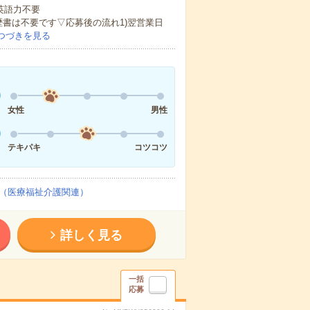
 英語力不要
歴書は不要です▽応募後の流れ1)翌営業日
つづきを見る
女性
男性
テキパキ
コツコツ
（医療福祉介護関連）
詳しく見る
一括
応募