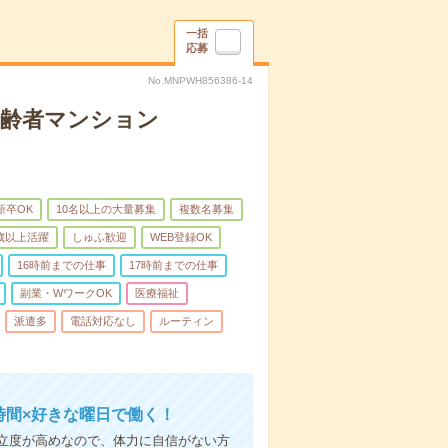
一括
応募
No.MNPWH856386-14
高齢者マンション
新卒OK
10名以上の大量募集
複数名募集
0歳以上活躍
しゅふ歓迎
WEB登録OK
16時前までの仕事
17時前までの仕事
副業・WワークOK
医療福祉
派遣多
電話対応なし
ルーティン
時間×好きな曜日で働く！
立度が高めなので、体力に自信がない方