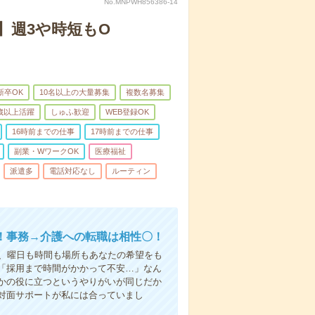
No.MNPWH856386-14
】週3や時短もO
新卒OK
10名以上の大量募集
複数名募集
0歳以上活躍
しゅふ歓迎
WEB登録OK
16時前までの仕事
17時前までの仕事
副業・WワークOK
医療福祉
派遣多
電話対応なし
ルーティン
！事務→介護への転職は相性〇！
ら、曜日も時間も場所もあなたの希望をも
「採用まで時間がかかって不安…」なん
かの役に立つというやりがいが同じだか
対面サポートが私には合っていまし