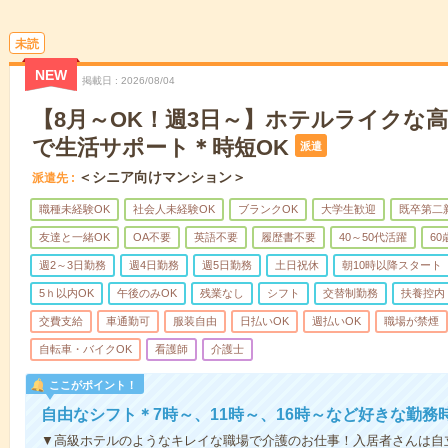
未読
NEW
掲載日
2026/08/04
【8月～OK！週3日～】ホテルライクな
で生活サポート＊時短OK
派遣
＜シニア向けマンション＞
派遣先
職種未経験OK
社会人未経験OK
ブランクOK
大学生歓迎
既卒第二
友達と一緒OK
OA不要
英語不要
履歴書不要
40～50代活躍
6
週2～3日勤務
週4日勤務
週5日勤務
土日祝休
朝10時以降スタート
5ｈ以内OK
午後のみOK
残業なし
シフト
交替制勤務
扶養控内
交費支給
車通勤可
服装自由
日払いOK
週払いOK
職場が禁煙
自転車・バイクOK
看護師
介護士
ここがポイント！
自由なシフト＊7時～、11時～、16時～など好きな勤務
▼高級ホテルのようなキレイな職場で介護のお仕事！入居者さんは自