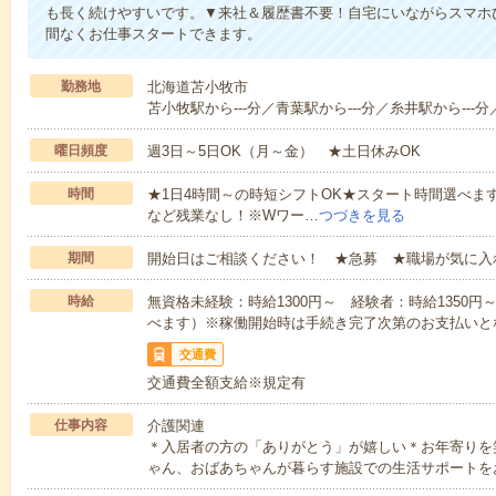
も長く続けやすいです。▼来社＆履歴書不要！自宅にいながらスマホ
間なくお仕事スタートできます。
勤務地
北海道苫小牧市
苫小牧駅から---分／青葉駅から---分／糸井駅から---分
曜日頻度
週3日～5日OK（月～金） ★土日休みOK
時間
★1日4時間～の時短シフトOK★スタート時間選べます！7:00～1
など残業なし！※Wワー…
つづきを見る
期間
開始日はご相談ください！ ★急募 ★職場が気に入
時給
無資格未経験：時給1300円～ 経験者：時給1350
べます）※稼働開始時は手続き完了次第のお支払いと
交通費
交通費全額支給※規定有
仕事内容
介護関連
＊入居者の方の「ありがとう」が嬉しい＊お年寄りを
ゃん、おばあちゃんが暮らす施設での生活サポートを