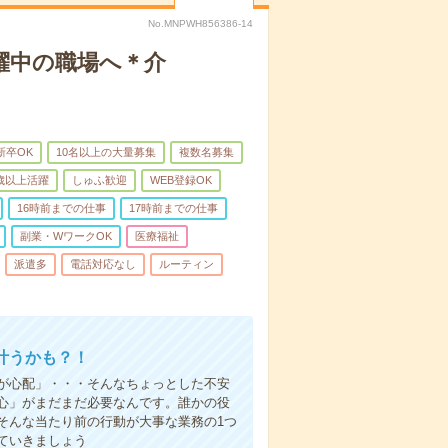
No.MNPWH856386-14
躍中の職場へ＊介
新卒OK
10名以上の大量募集
複数名募集
0歳以上活躍
しゅふ歓迎
WEB登録OK
16時前までの仕事
17時前までの仕事
副業・WワークOK
医療福祉
派遣多
電話対応なし
ルーティン
叶うかも？！
事が心配」・・・そんなちょっとした不安
心」がまだまだ必要なんです。誰かの役
そんな当たり前の行動が大事な業務の1つ
ていきましょう