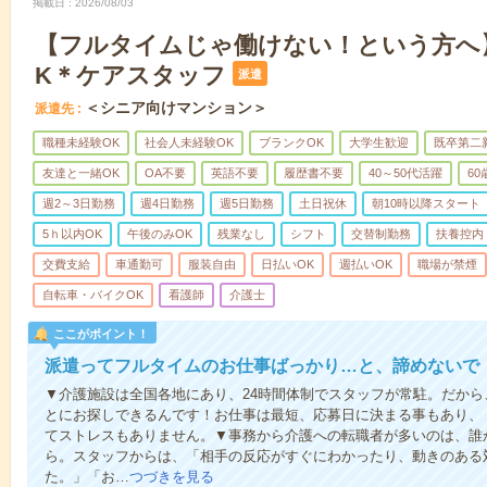
掲載日
2026/08/03
【フルタイムじゃ働けない！という方へ
K＊ケアスタッフ
派遣
＜シニア向けマンション＞
派遣先
職種未経験OK
社会人未経験OK
ブランクOK
大学生歓迎
既卒第二
友達と一緒OK
OA不要
英語不要
履歴書不要
40～50代活躍
6
週2～3日勤務
週4日勤務
週5日勤務
土日祝休
朝10時以降スタート
5ｈ以内OK
午後のみOK
残業なし
シフト
交替制勤務
扶養控内
交費支給
車通勤可
服装自由
日払いOK
週払いOK
職場が禁煙
自転車・バイクOK
看護師
介護士
ここがポイント！
派遣ってフルタイムのお仕事ばっかり…と、諦めないで
▼介護施設は全国各地にあり、24時間体制でスタッフが常駐。だか
とにお探しできるんです！お仕事は最短、応募日に決まる事もあり、
てストレスもありません。▼事務から介護への転職者が多いのは、誰
ら。スタッフからは、「相手の反応がすぐにわかったり、動きのある
た。」「お…
つづきを見る