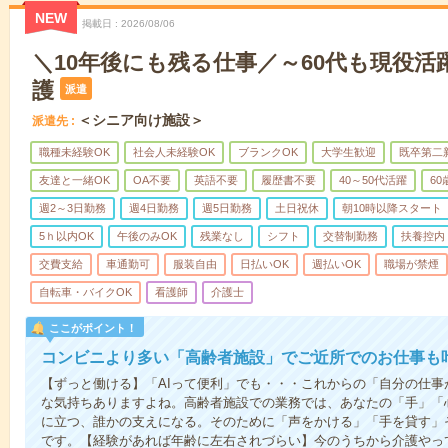
NEW
掲載日
2026/08/06
＼10年後にも残る仕事／～60代も現役活
護
派遣
＜シニア向け施設＞
派遣先
職種未経験OK
社会人未経験OK
ブランクOK
大学生歓迎
既卒第二
友達と一緒OK
OA不要
英語不要
履歴書不要
40～50代活躍
6
週2～3日勤務
週4日勤務
週5日勤務
土日祝休
朝10時以降スタート
5ｈ以内OK
午後のみOK
残業なし
シフト
交替制勤務
扶養控内
交費支給
車通勤可
服装自由
日払いOK
週払いOK
職場が禁煙
自転車・バイクOK
看護師
介護士
ここがポイント！
コンビニより多い「高齢者施設」でご近所でのお仕事も
【ずっと働ける】「AIって便利」でも・・・これからの「自分の仕
な気持ちありますよね。高齢者施設での業務では、あなたの「手」「
に立つ、誰かの支えになる。そのために「声をかける」「手を貸す」
です。【経験があれば年齢に左右されづらい】今のうちから介護やっ