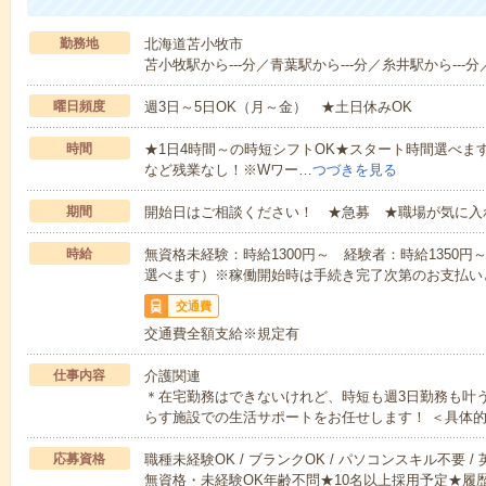
勤務地
北海道苫小牧市
苫小牧駅から---分／青葉駅から---分／糸井駅から---分
曜日頻度
週3日～5日OK（月～金） ★土日休みOK
時間
★1日4時間～の時短シフトOK★スタート時間選べます！7:00～1
など残業なし！※Wワー…
つづきを見る
期間
開始日はご相談ください！ ★急募 ★職場が気に入
時給
無資格未経験：時給1300円～ 経験者：時給1350
選べます）※稼働開始時は手続き完了次第のお支払い
交通費
交通費全額支給※規定有
仕事内容
介護関連
＊在宅勤務はできないけれど、時短も週3日勤務も叶
らす施設での生活サポートをお任せします！ ＜具体
応募資格
職種未経験OK / ブランクOK / パソコンスキル不要 /
無資格・未経験OK年齢不問★10名以上採用予定★履