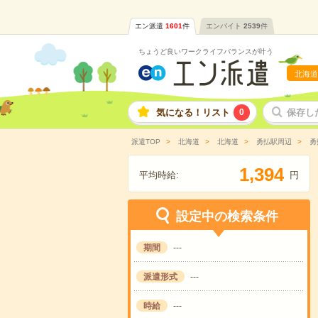
エン派遣
1601
件
エンバイト
2539
件
ちょうど良いワークライフバランスが叶う
北海道
気になる！リスト
0
保存し
派遣TOP
北海道
北海道
勇払駅周辺
勇
,
1
3
9
4
平均時給:
円
設定中の検索条件
期間
---
派遣形式
---
時給
---