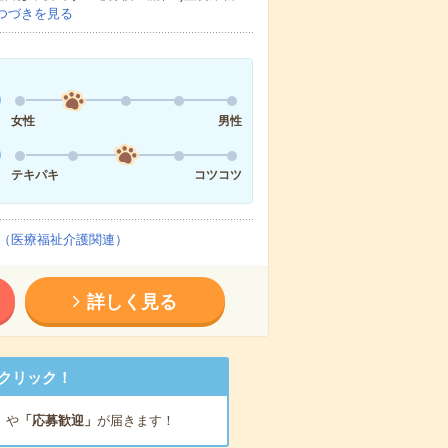
つづきを見る
女性
男性
テキパキ
コツコツ
（医療福祉介護関連）
詳しく見る
クリック！
」
や
「応募歓迎」
が届きます！