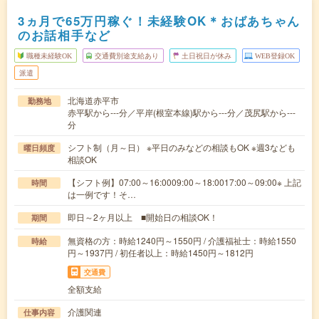
3ヵ月で65万円稼ぐ！未経験OK＊おばあちゃん
のお話相手など
職種未経験OK
交通費別途支給あり
土日祝日が休み
WEB登録OK
派遣
北海道赤平市
勤務地
赤平駅から---分／平岸(根室本線)駅から---分／茂尻駅から---
分
シフト制（月～日） ※平日のみなどの相談もOK ※週3なども
曜日頻度
相談OK
【シフト例】07:00～16:0009:00～18:0017:00～09:00※ 上記
時間
は一例です！そ…
即日～2ヶ月以上 ■開始日の相談OK！
期間
無資格の方：時給1240円～1550円 / 介護福祉士：時給1550
時給
円～1937円 / 初任者以上：時給1450円～1812円
交通費
全額支給
介護関連
仕事内容