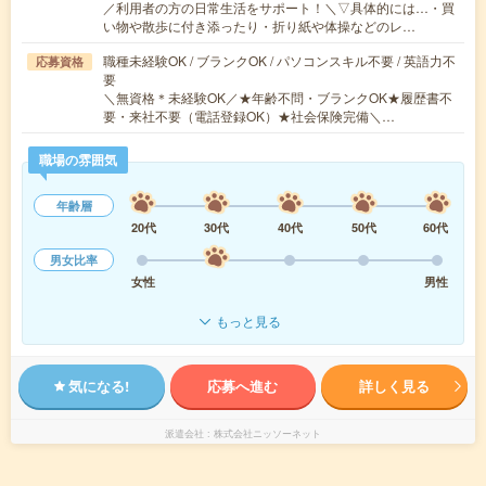
／利用者の方の日常生活をサポート！＼▽具体的には…・買
い物や散歩に付き添ったり・折り紙や体操などのレ…
職種未経験OK / ブランクOK / パソコンスキル不要 / 英語力不
応募資格
要
＼無資格＊未経験OK／★年齢不問・ブランクOK★履歴書不
要・来社不要（電話登録OK）★社会保険完備＼…
職場の雰囲気
年齢層
20代
30代
40代
50代
60代
男女比率
女性
男性
もっと見る
気になる!
応募へ進む
詳しく見る
派遣会社
株式会社ニッソーネット