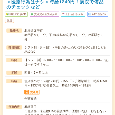
＜医療行為はナシ＞時給1240円！病院で備品
のチェックなど
職種未経験OK
交通費別途支給あり
土日祝日が休み
WEB登録OK
派遣
北海道赤平市
勤務地
赤平駅から---分／平岸(根室本線)駅から---分／茂尻駅から---
分
シフト制（月～日） ※平日のみなどの相談もOK ※週3なども
曜日頻度
相談OK
【シフト例】07:00～16:0009:00～18:0017:00～09:00※ 上記
時間
は一例です！そ…
即日～2ヶ月以上
期間
無資格の方：時給1240円～1550円 / 介護福祉士：時給1550
時給
円～1937円 / 初任者以上：時給1450円～1812円
交通費
全額支給
看護助手
仕事内容
＼無資格・未経験OKの看護助手／医療行為は一切行わない