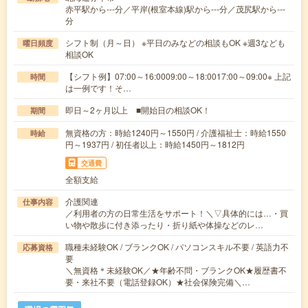
赤平駅から---分／平岸(根室本線)駅から---分／茂尻駅から---
分
シフト制（月～日） ※平日のみなどの相談もOK ※週3なども
曜日頻度
相談OK
【シフト例】07:00～16:0009:00～18:0017:00～09:00※ 上記
時間
は一例です！そ…
即日～2ヶ月以上 ■開始日の相談OK！
期間
無資格の方：時給1240円～1550円 / 介護福祉士：時給1550
時給
円～1937円 / 初任者以上：時給1450円～1812円
交通費
全額支給
介護関連
仕事内容
／利用者の方の日常生活をサポート！＼▽具体的には…・買
い物や散歩に付き添ったり・折り紙や体操などのレ…
職種未経験OK / ブランクOK / パソコンスキル不要 / 英語力不
応募資格
要
＼無資格＊未経験OK／★年齢不問・ブランクOK★履歴書不
要・来社不要（電話登録OK）★社会保険完備＼…