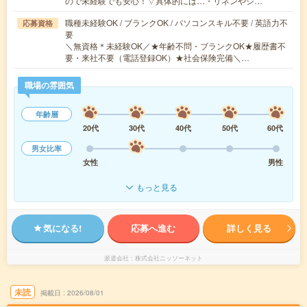
ので未経験でも安心！▽具体的には…・リネンやシ…
職種未経験OK / ブランクOK / パソコンスキル不要 / 英語力不
応募資格
要
＼無資格＊未経験OK／★年齢不問・ブランクOK★履歴書不
要・来社不要（電話登録OK）★社会保険完備＼…
職場の雰囲気
年齢層
20代
30代
40代
50代
60代
男女比率
女性
男性
もっと見る
気になる!
応募へ進む
詳しく見る
派遣会社
株式会社ニッソーネット
未読
掲載日
2026/08/01