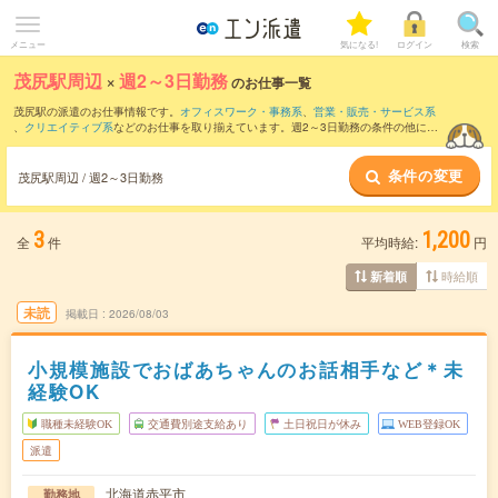
メニュー
気になる!
ログイン
検索
茂尻駅周辺
×
週2～3日勤務
のお仕事一覧
茂尻駅の派遣のお仕事情報です。
オフィスワーク・事務系
、
営業・販売・サービス系
、
クリエイティブ系
などのお仕事を取り揃えています。週2～3日勤務の条件の他に、
交通費別途支給あり
、
職種未経験OK
、
友だちと一緒の応募OK
などのこだわり条件も
取り揃えています。
条件の変更
茂尻駅周辺 / 週2～3日勤務
3
1,200
全
件
平均時給:
円
時給順
新着順
未読
掲載日
2026/08/03
小規模施設でおばあちゃんのお話相手など＊未
経験OK
職種未経験OK
交通費別途支給あり
土日祝日が休み
WEB登録OK
派遣
北海道赤平市
勤務地