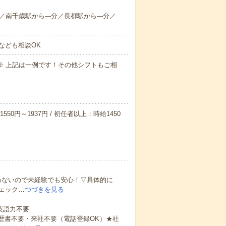
分／南千歳駅から---分／長都駅から---分／
なども相談OK
～09:00※ 上記は一例です！その他シフトもご相
550円～1937円 / 初任者以上：時給1450
わないので未経験でも安心！▽具体的に
ェック…
つづきを見る
 英語力不要
歴書不要・来社不要（電話登録OK）★社