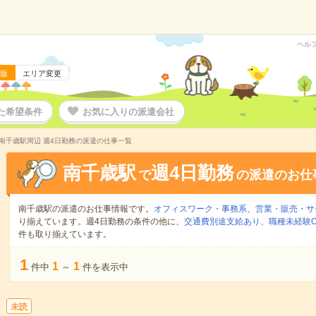
ヘル
版
エリア変更
た希望条件
お気に入りの派遣会社
南千歳駅周辺 週4日勤務の派遣の仕事一覧
南千歳駅
週4日勤務
で
の派遣のお仕
南千歳駅の派遣のお仕事情報です。
オフィスワーク・事務系
、
営業・販売・サ
り揃えています。週4日勤務の条件の他に、
交通費別途支給あり
、
職種未経験O
件も取り揃えています。
1
1
1
件中
～
件を表示中
未読