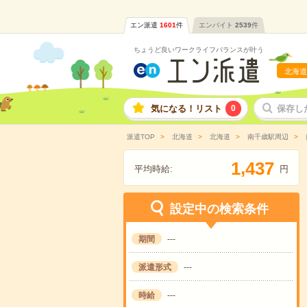
エン派遣
1601
件
エンバイト
2539
件
ちょうど良いワークライフバランスが叶う
北海道
気になる！リスト
0
保存し
派遣TOP
北海道
北海道
南千歳駅周辺
,
1
4
3
7
平均時給:
円
設定中の検索条件
期間
---
派遣形式
---
時給
---