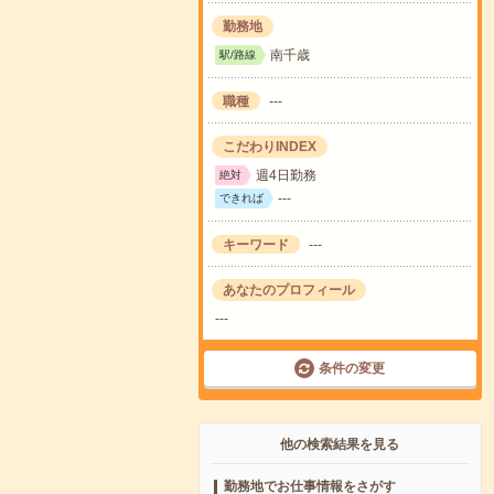
勤務地
南千歳
駅/路線
職種
---
こだわりINDEX
週4日勤務
絶対
---
できれば
キーワード
---
あなたのプロフィール
---
条件の変更
他の検索結果を見る
勤務地でお仕事情報をさがす