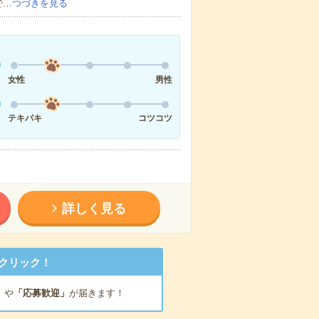
で…
つづきを見る
女性
男性
テキパキ
コツコツ
詳しく見る
クリック！
」
や
「応募歓迎」
が届きます！