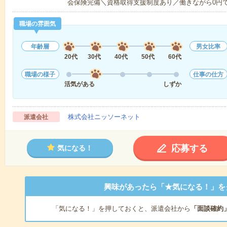
会保険完備＼資格取得支援制度あり／働きながら0円
職場の雰囲気
年齢層
男女比率
20代
30代
40代
50代
60代
職場の様子
仕事の仕方
活気がある
しずか
株式会社ニッソーネット
派遣会社
応募する
気になる！
興味があったら「★気になる！」を
「気になる！」を押しておくと、派遣会社から
「面談確約