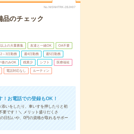
No.NISNHTRK-2BJH07
で備品のチェック
名以上の大量募集
友達と一緒OK
OA不要
2～3日勤務
週4日勤務
週5日勤務
午後のみOK
残業少
シフト
医療福祉
電話対応なし
ルーティン
す！お電話での登録もOK！
付き添いをしたり、車いすを押したりと初
不要です！＼ メリット盛りだくさ
の日払いや、0円の資格が取れるサポー