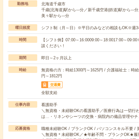
勤務地
北海道千歳市
千歳(北海道)駅から---分／新千歳空港(鉄道)駅から---
美々駅から---分
曜日頻度
シフト制（月～日）※平日のみなどの相談もOK※週3
時間
【シフト例】07:00～16:0009:00～18:0017:00
談ください！
期間
即日～2ヶ月以上
時給
無資格の方：時給1300円～1625円 / 介護福祉士：時給1
円～1812円
交通費
全額支給
仕事内容
看護助手
＼無資格・未経験OKの看護助手／医療行為は一切行
は…・リネンやシーツの交換・病院内の備品管理やチ
応募資格
職種未経験OK / ブランクOK / パソコンスキル不要 /
＼無資格＊未経験OK／★年齢不問・ブランクOK★履