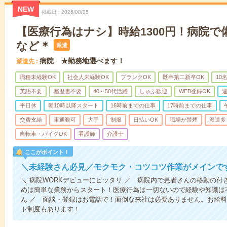
NEW
掲載日
2026/08/05
【医療行為はナシ】時給1300円！病院
など＊
派遣
病院 ★勤務地選べます！
派遣先
職種未経験OK
社会人未経験OK
ブランクOK
既卒第二新卒OK
10
英語不要
履歴書不要
40～50代活躍
しゅふ歓迎
WEB登録OK
週
平日休
朝10時以降スタート
16時前までの仕事
17時前までの仕事
交費支給
車通勤可
大手
制服
日払いOK
職場が禁煙
派遣多
自転車・バイクOK
看護師
介護士
ここがポイント！
＼未経験さん必見／モクモク・コツコツ作業がメインで
＼ 病院WORKデビューにピッタリ ／ 病院内で患者さんの移動の
めは簡単な業務からスタート！医療行為は一切ないので経験や知識は
ん ／ 面談・登録はお電話で！面倒な来社は必要ありません。お給料
ト制度もあります！