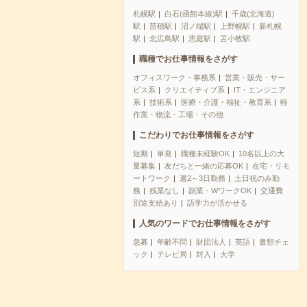
札幌駅
白石(函館本線)駅
千歳(北海道)
駅
苗穂駅
沼ノ端駅
上野幌駅
新札幌
駅
北広島駅
恵庭駅
苫小牧駅
職種でお仕事情報をさがす
オフィスワーク・事務系
営業・販売・サー
ビス系
クリエイティブ系
IT・エンジニア
系
技術系
医療・介護・福祉・教育系
軽
作業・物流・工場・その他
こだわりでお仕事情報をさがす
短期
単発
職種未経験OK
10名以上の大
量募集
友だちと一緒の応募OK
在宅・リモ
ートワーク
週2～3日勤務
土日祝のみ勤
務
残業なし
副業・WワークOK
交通費
別途支給あり
語学力が活かせる
人気のワードでお仕事情報をさがす
急募
年齢不問
財団法人
英語
書類チェ
ック
テレビ局
封入
大学