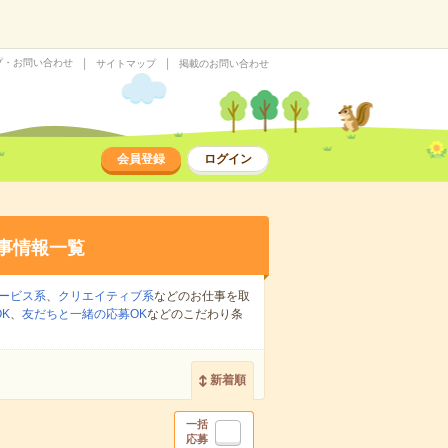
プ・お問い合わせ
サイトマップ
掲載のお問い合わせ
会員登録
ログイン
事情報一覧
ービス系
、
クリエイティブ系
などのお仕事を取
K
、
友だちと一緒の応募OK
などのこだわり条
新着順
一括
応募