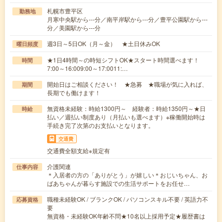
札幌市豊平区
勤務地
月寒中央駅から---分／南平岸駅から---分／豊平公園駅から---
分／美園駅から---分
週3日～5日OK（月～金） ★土日休みOK
曜日頻度
★1日4時間～の時短シフトOK★スタート時間選べます！
時間
7:00～16:009:00～17:0011:…
開始日はご相談ください！ ★急募 ★職場が気に入れば、
期間
長期でも働けます！
無資格未経験：時給1300円～ 経験者：時給1350円～★日
時給
払い／週払い制度あり（月払いも選べます）※稼働開始時は
手続き完了次第のお支払いとなります。
交通費
交通費全額支給※規定有
介護関連
仕事内容
＊入居者の方の「ありがとう」が嬉しい＊おじいちゃん、お
ばあちゃんが暮らす施設での生活サポートをお任せ…
職種未経験OK / ブランクOK / パソコンスキル不要 / 英語力不
応募資格
要
無資格・未経験OK年齢不問★10名以上採用予定★履歴書は