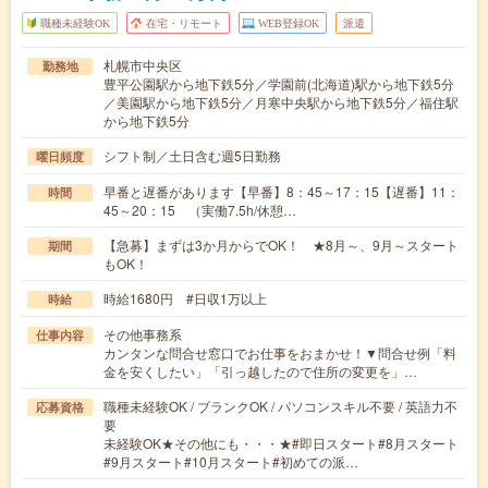
職種未経験OK
在宅・リモート
WEB登録OK
派遣
札幌市中央区
勤務地
豊平公園駅から地下鉄5分／学園前(北海道)駅から地下鉄5分
／美園駅から地下鉄5分／月寒中央駅から地下鉄5分／福住駅
から地下鉄5分
シフト制／土日含む週5日勤務
曜日頻度
早番と遅番があります【早番】8：45～17：15【遅番】11：
時間
45～20：15 （実働7.5h/休憩…
【急募】まずは3か月からでOK！ ★8月～、9月～スタート
期間
もOK！
時給1680円 #日収1万以上
時給
その他事務系
仕事内容
カンタンな問合せ窓口でお仕事をおまかせ！▼問合せ例「料
金を安くしたい」「引っ越したので住所の変更を」…
職種未経験OK / ブランクOK / パソコンスキル不要 / 英語力不
応募資格
要
未経験OK★その他にも・・・★#即日スタート#8月スタート
#9月スタート#10月スタート#初めての派…