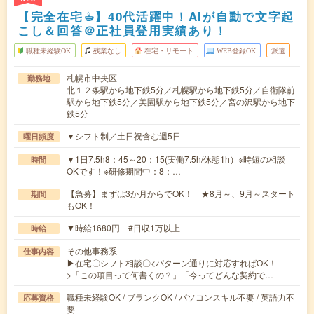
【完全在宅☕︎】40代活躍中！AIが自動で文字起
こし＆回答＠正社員登用実績あり！
職種未経験OK
残業なし
在宅・リモート
WEB登録OK
派遣
札幌市中央区
勤務地
北１２条駅から地下鉄5分／札幌駅から地下鉄5分／自衛隊前
駅から地下鉄5分／美園駅から地下鉄5分／宮の沢駅から地下
鉄5分
▼シフト制／土日祝含む週5日
曜日頻度
▼1日7.5h8：45～20：15(実働7.5h/休憩1h）※時短の相談
時間
OKです！※研修期間中：8：…
【急募】まずは3か月からでOK！ ★8月～、9月～スタート
期間
もOK！
▼時給1680円 #日収1万以上
時給
その他事務系
仕事内容
▶在宅〇シフト相談〇<パターン通りに対応すればOK！
>「この項目って何書くの？」「今ってどんな契約で…
職種未経験OK / ブランクOK / パソコンスキル不要 / 英語力不
応募資格
要