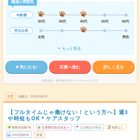
職場の雰囲気
年齢層
20代
30代
40代
50代
60代
男女比率
女性
男性
もっと見る
気になる!
応募へ進む
詳しく見る
派遣会社
株式会社日本パーソナルビジネス
未読
掲載日
2026/08/02
【フルタイムじゃ働けない！という方へ】週3
や時短もOK＊ケアスタッフ
職種未経験OK
交通費別途支給あり
土日祝日が休み
残業なし
WEB登録OK
派遣