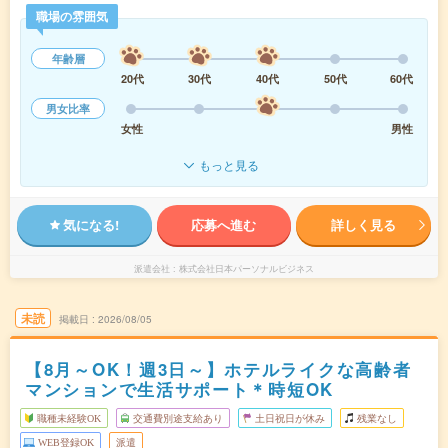
職場の雰囲気
年齢層
20代
30代
40代
50代
60代
男女比率
女性
男性
もっと見る
気になる!
応募へ進む
詳しく見る
派遣会社
株式会社日本パーソナルビジネス
未読
掲載日
2026/08/05
【8月～OK！週3日～】ホテルライクな高齢者
マンションで生活サポート＊時短OK
職種未経験OK
交通費別途支給あり
土日祝日が休み
残業なし
WEB登録OK
派遣