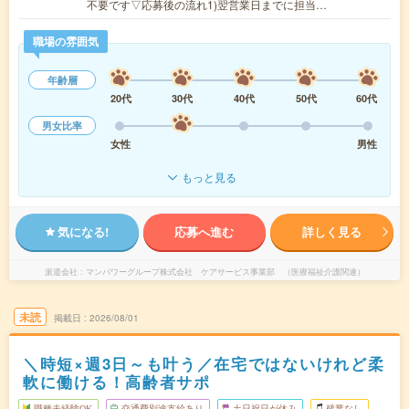
不要です▽応募後の流れ1)翌営業日までに担当…
職場の雰囲気
年齢層
20代
30代
40代
50代
60代
男女比率
女性
男性
もっと見る
気になる!
応募へ進む
詳しく見る
派遣会社
マンパワーグループ株式会社 ケアサービス事業部 （医療福祉介護関連）
未読
掲載日
2026/08/01
＼時短×週3日～も叶う／在宅ではないけれど柔
軟に働ける！高齢者サポ
職種未経験OK
交通費別途支給あり
土日祝日が休み
残業なし