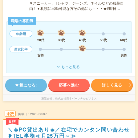
▼スニーカー、Tシャツ、ジーンズ、ネイルなどの服装自
由！▼札幌に出勤可能な方その他にも・・・★#即日…
職場の雰囲気
年齢層
20代
30代
40代
50代
60代
男女比率
女性
男性
もっと見る
気になる!
応募へ進む
詳しく見る
派遣会社
株式会社日本パーソナルビジネス
未読
掲載日
2026/08/07
NEW
＼☕︎PC貸出あり☕︎／在宅でカンタン問い合わせ
❥TEL事務≪月25万円～≫