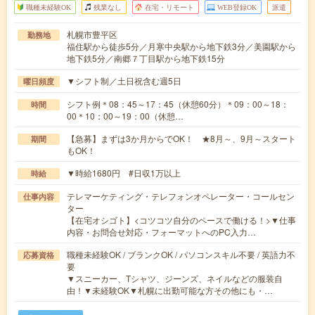
職種未経験OK
残業なし
在宅・リモート
WEB登録OK
派遣
札幌市豊平区
勤務地
福住駅から徒歩5分／月寒中央駅から地下鉄3分／美園駅から
地下鉄5分／南郷７丁目駅から地下鉄15分
▼シフト制／土日祝含む週5日
曜日頻度
シフト例＊08：45～17：45（休憩60分）＊09：00～18：
時間
00＊10：00～19：00（休憩…
【急募】まずは3か月からでOK！ ★8月～、9月～スタート
期間
もOK！
▼時給1680円 #日収1万以上
時給
テレマーケティング・テレフォンオペレーター・コールセン
仕事内容
ター
【在宅オシゴト】<コツコツ自分のペースで働ける！>▼仕事
内容・お問合せ対応・フォーマットへのPC入力…
職種未経験OK / ブランクOK / パソコンスキル不要 / 英語力不
応募資格
要
▼スニーカー、Tシャツ、ジーンズ、ネイルなどの服装自
由！▼未経験OK▼札幌に出勤可能な方その他にも・…