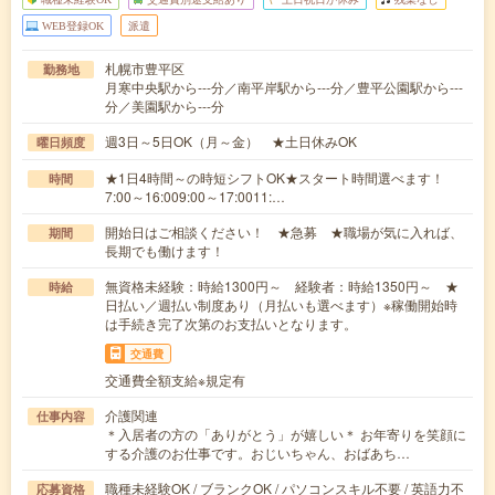
WEB登録OK
派遣
札幌市豊平区
勤務地
月寒中央駅から---分／南平岸駅から---分／豊平公園駅から---
分／美園駅から---分
週3日～5日OK（月～金） ★土日休みOK
曜日頻度
★1日4時間～の時短シフトOK★スタート時間選べます！
時間
7:00～16:009:00～17:0011:…
開始日はご相談ください！ ★急募 ★職場が気に入れば、
期間
長期でも働けます！
無資格未経験：時給1300円～ 経験者：時給1350円～ ★
時給
日払い／週払い制度あり（月払いも選べます）※稼働開始時
は手続き完了次第のお支払いとなります。
交通費
交通費全額支給※規定有
介護関連
仕事内容
＊入居者の方の「ありがとう」が嬉しい＊ お年寄りを笑顔に
する介護のお仕事です。おじいちゃん、おばあち…
職種未経験OK / ブランクOK / パソコンスキル不要 / 英語力不
応募資格