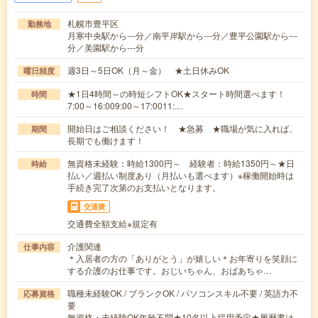
札幌市豊平区
勤務地
月寒中央駅から---分／南平岸駅から---分／豊平公園駅から---
分／美園駅から---分
週3日～5日OK（月～金） ★土日休みOK
曜日頻度
★1日4時間～の時短シフトOK★スタート時間選べます！
時間
7:00～16:009:00～17:0011:…
開始日はご相談ください！ ★急募 ★職場が気に入れば、
期間
長期でも働けます！
無資格未経験：時給1300円～ 経験者：時給1350円～★日
時給
払い／週払い制度あり（月払いも選べます）※稼働開始時は
手続き完了次第のお支払いとなります。
交通費
交通費全額支給※規定有
介護関連
仕事内容
＊入居者の方の「ありがとう」が嬉しい＊お年寄りを笑顔に
する介護のお仕事です。おじいちゃん、おばあちゃ…
職種未経験OK / ブランクOK / パソコンスキル不要 / 英語力不
応募資格
要
無資格・未経験OK年齢不問★10名以上採用予定★履歴書は