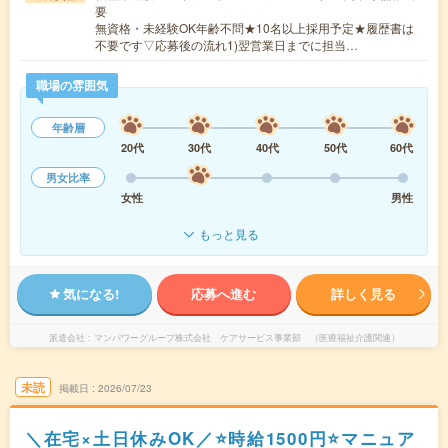
要
無資格・未経験OK年齢不問★10名以上採用予定★履歴書は
不要です▽応募後の流れ1)翌営業日までに担当…
職場の雰囲気
年齢層
20代
30代
40代
50代
60代
男女比率
女性
男性
もっと見る
気になる!
応募へ進む
詳しく見る
派遣会社
マンパワーグループ株式会社 ケアサービス事業部 （医療福祉介護関連）
未読
掲載日
2026/07/23
＼在宅×土日休みOK／⭐時給1500円⭐マニュア