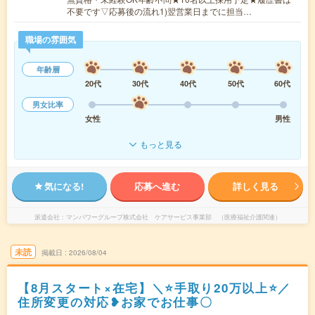
不要です▽応募後の流れ1)翌営業日までに担当…
職場の雰囲気
年齢層
20代
30代
40代
50代
60代
男女比率
女性
男性
もっと見る
気になる!
応募へ進む
詳しく見る
派遣会社
マンパワーグループ株式会社 ケアサービス事業部 （医療福祉介護関連）
未読
掲載日
2026/08/04
【8月スタート×在宅】＼⭐手取り20万以上⭐／
住所変更の対応❥お家でお仕事〇