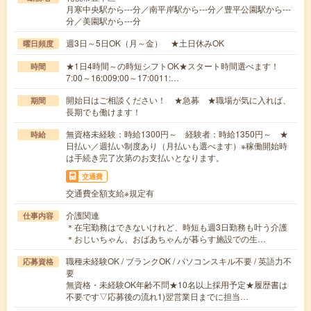
月寒中央駅から---分／南平岸駅から---分／豊平公園駅から---
分／美園駅から---分
週3日～5日OK（月～金） ★土日休みOK
曜日頻度
★1日4時間～の時短シフトOK★スタート時間選べます！
時間
7:00～16:009:00～17:0011:…
開始日はご相談ください！ ★急募 ★職場が気に入れば、
期間
長期でも働けます！
無資格未経験：時給1300円～ 経験者：時給1350円～ ★
時給
日払い／週払い制度あり（月払いも選べます）※稼働開始時
は手続き完了次第のお支払いとなります。
交通費
交通費全額支給※規定有
介護関連
仕事内容
＊在宅勤務はできないけれど、時短も週3日勤務も叶う介護
＊おじいちゃん、おばあちゃんが暮らす施設での生…
職種未経験OK / ブランクOK / パソコンスキル不要 / 英語力不
応募資格
要
無資格・未経験OK年齢不問★10名以上採用予定★履歴書は
不要です▽応募後の流れ1)翌営業日までに担当…