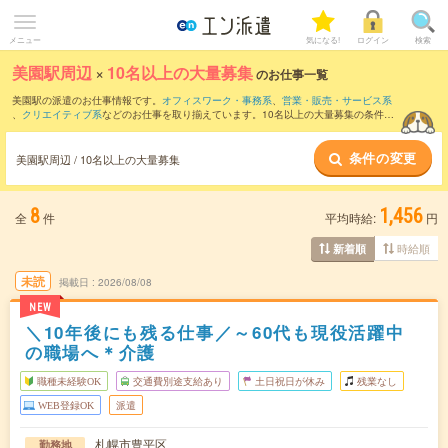
メニュー
気になる!
ログイン
検索
美園駅周辺
×
10名以上の大量募集
のお仕事一覧
美園駅の派遣のお仕事情報です。
オフィスワーク・事務系
、
営業・販売・サービス系
、
クリエイティブ系
などのお仕事を取り揃えています。10名以上の大量募集の条件の
他に、
交通費別途支給あり
、
職種未経験OK
、
友だちと一緒の応募OK
などのこだわり
条件も取り揃えています。
条件の変更
美園駅周辺 / 10名以上の大量募集
8
1,456
全
件
平均時給:
円
時給順
新着順
未読
掲載日
2026/08/08
NEW
＼10年後にも残る仕事／～60代も現役活躍中
の職場へ＊介護
職種未経験OK
交通費別途支給あり
土日祝日が休み
残業なし
WEB登録OK
派遣
札幌市豊平区
勤務地