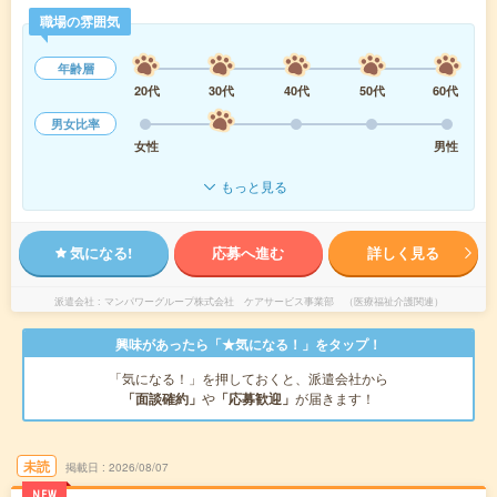
職場の雰囲気
年齢層
20代
30代
40代
50代
60代
男女比率
女性
男性
もっと見る
気になる!
応募へ進む
詳しく見る
派遣会社
マンパワーグループ株式会社 ケアサービス事業部 （医療福祉介護関連）
興味があったら「★気になる！」をタップ！
「気になる！」を押しておくと、派遣会社から
「面談確約」
や
「応募歓迎」
が届きます！
未読
掲載日
2026/08/07
NEW