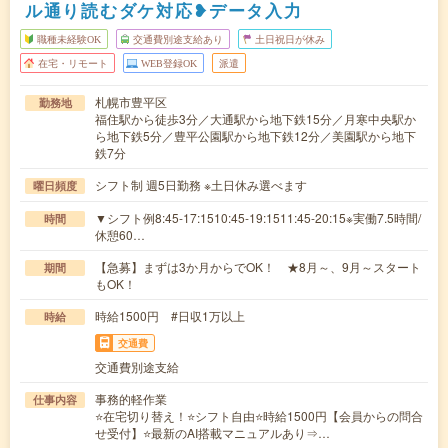
ル通り読むダケ対応❥データ入力
職種未経験OK
交通費別途支給あり
土日祝日が休み
在宅・リモート
WEB登録OK
派遣
札幌市豊平区
勤務地
福住駅から徒歩3分／大通駅から地下鉄15分／月寒中央駅か
ら地下鉄5分／豊平公園駅から地下鉄12分／美園駅から地下
鉄7分
シフト制 週5日勤務 ※土日休み選べます
曜日頻度
▼シフト例8:45-17:1510:45-19:1511:45-20:15※実働7.5時間/
時間
休憩60…
【急募】まずは3か月からでOK！ ★8月～、9月～スタート
期間
もOK！
時給1500円 #日収1万以上
時給
交通費
交通費別途支給
事務的軽作業
仕事内容
⭐在宅切り替え！⭐シフト自由⭐時給1500円【会員からの問合
せ受付】⭐最新のAI搭載マニュアルあり⇒…