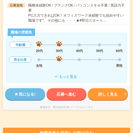
職種未経験OK / ブランクOK / パソコンスキル不要 / 英語力不
応募資格
要
PC入力できればOK！オフィスワーク未経験でも始めやすい
職場です*。その他にも・・・★#即日スタート…
職場の雰囲気
年齢層
20代
30代
40代
50代
60代
男女比率
女性
男性
もっと見る
気になる!
応募へ進む
詳しく見る
派遣会社
株式会社日本パーソナルビジネス
検索条件を追加して絞り込む