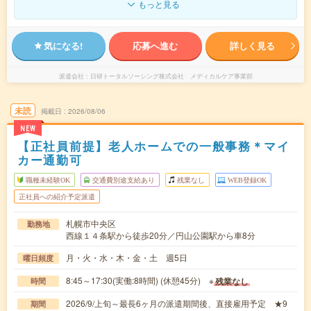
もっと見る
気になる!
応募へ進む
詳しく見る
派遣会社
日研トータルソーシング株式会社 メディカルケア事業部
未読
掲載日
2026/08/06
NEW
【正社員前提】老人ホームでの一般事務＊マイ
カー通勤可
職種未経験OK
交通費別途支給あり
残業なし
WEB登録OK
正社員への紹介予定派遣
札幌市中央区
勤務地
西線１４条駅から徒歩20分／円山公園駅から車8分
月・火・水・木・金・土 週5日
曜日頻度
8:45～17:30(実働:8時間) (休憩45分) ※
残業なし
時間
2026/9/上旬～最長6ヶ月の派遣期間後、直接雇用予定 ★9
期間