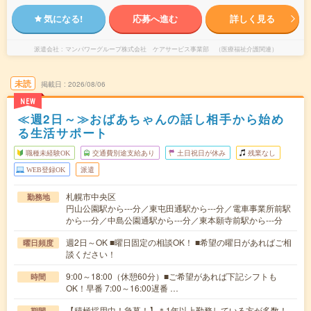
気になる!
応募へ進む
詳しく見る
派遣会社
マンパワーグループ株式会社 ケアサービス事業部 （医療福祉介護関連）
未読
掲載日
2026/08/06
NEW
≪週2日～≫おばあちゃんの話し相手から始め
る生活サポート
職種未経験OK
交通費別途支給あり
土日祝日が休み
残業なし
WEB登録OK
派遣
札幌市中央区
勤務地
円山公園駅から---分／東屯田通駅から---分／電車事業所前駅
から---分／中島公園通駅から---分／東本願寺前駅から---分
週2日～OK ■曜日固定の相談OK！ ■希望の曜日があればご相
曜日頻度
談ください！
9:00～18:00（休憩60分）■ご希望があれば下記シフトも
時間
OK！早番 7:00～16:00遅番 …
【積極採用中！急募！】＊1年以上勤務している方が多数！
期間