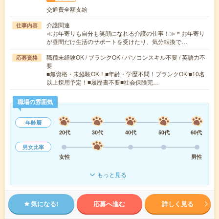
交通費全額支給
介護関連
仕事内容
≪お年寄りも自分も笑顔になれる介護の仕事！≫＊お年寄り
が昼間だけ生活のサポートを受けたり、気分転換で…
職種未経験OK / ブランクOK / パソコンスキル不要 / 英語力不
応募資格
要
■無資格・未経験OK！■年齢・学歴不問！ブランクOK!■10名
以上採用予定！■履歴書不要■社会保険完…
職場の雰囲気
年齢層
20代
30代
40代
50代
60代
男女比率
女性
男性
もっと見る
気になる!
応募へ進む
詳しく見る