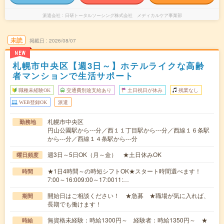
派遣会社
日研トータルソーシング株式会社 メディカルケア事業部
未読
掲載日
2026/08/07
NEW
札幌市中央区【週3日～】ホテルライクな高齢
者マンションで生活サポート
職種未経験OK
交通費別途支給あり
土日祝日が休み
残業なし
WEB登録OK
派遣
札幌市中央区
勤務地
円山公園駅から---分／西１１丁目駅から---分／西線１６条駅
から---分／西線１４条駅から---分
週3日～5日OK（月～金） ★土日休みOK
曜日頻度
★1日4時間～の時短シフトOK★スタート時間選べます！
時間
7:00～16:009:00～17:0011:…
開始日はご相談ください！ ★急募 ★職場が気に入れば、
期間
長期でも働けます！
無資格未経験：時給1300円～ 経験者：時給1350円～ ★
時給