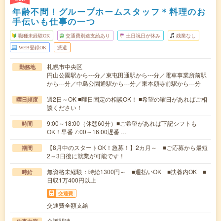
年齢不問！グループホームスタッフ＊料理のお
手伝いも仕事の一つ
職種未経験OK
交通費別途支給あり
土日祝日が休み
残業なし
WEB登録OK
派遣
札幌市中央区
勤務地
円山公園駅から---分／東屯田通駅から---分／電車事業所前駅
から---分／中島公園通駅から---分／東本願寺前駅から---分
週2日～OK ■曜日固定の相談OK！ ■希望の曜日があればご相
曜日頻度
談ください！
9:00～18:00（休憩60分）■ご希望があれば下記シフトも
時間
OK！早番 7:00～16:00遅番 …
【8月中のスタートOK！急募！】2カ月～ ■ご応募から最短
期間
2～3日後に就業が可能です！
無資格未経験：時給1300円～ ■週払いOK ■扶養内OK ■
時給
日収1万400円以上
交通費
交通費全額支給
介護関連