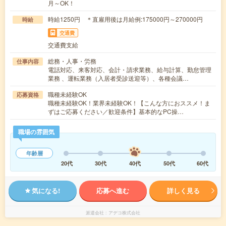
月～OK！
時給1250円 ＊直雇用後は月給例:175000円～270000円
時給
交通費
交通費支給
総務・人事・労務
仕事内容
電話対応、来客対応、会計・請求業務、給与計算、勤怠管理
業務 、運転業務（入居者受診送迎等）、各種会議…
職種未経験OK
応募資格
職種未経験OK！業界未経験OK！【こんな方におススメ！ま
ずはご応募ください／歓迎条件】基本的なPC操…
職場の雰囲気
年齢層
20代
30代
40代
50代
60代
気になる!
応募へ進む
詳しく見る
派遣会社
アデコ株式会社