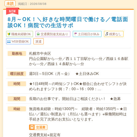
未読
掲載日
2026/08/08
NEW
8月～OK！＼好きな時間曜日で働ける／電話面
談OK！病院での生活サポ
職種未経験OK
交通費別途支給あり
土日祝日が休み
残業なし
WEB登録OK
派遣
札幌市中央区
勤務地
円山公園駅から---分／西１１丁目駅から---分／西線１６条駅
から---分／西線１４条駅から---分
週3日～5日OK（月～金） ★土日休みOK
曜日頻度
★1日4時間～の時短シフトOK★都合に合わせてシフトが決
時間
められますシフト例：7：00～16：009：…
長期のお仕事です。開始日はご相談ください！ ★急募
期間
無資格未経験：時給1300円～ 経験者：時給1350円～★日
時給
払い／週払い制度あり（月払いも選べます）※稼働開始時は
手続き完了次第のお支払いとなります。
交通費
交通費支給※規定有