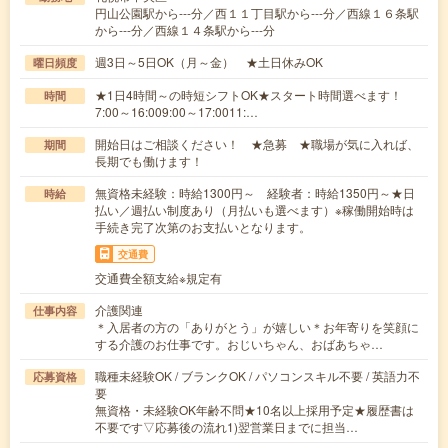
円山公園駅から---分／西１１丁目駅から---分／西線１６条駅
から---分／西線１４条駅から---分
週3日～5日OK（月～金） ★土日休みOK
曜日頻度
★1日4時間～の時短シフトOK★スタート時間選べます！
時間
7:00～16:009:00～17:0011:…
開始日はご相談ください！ ★急募 ★職場が気に入れば、
期間
長期でも働けます！
無資格未経験：時給1300円～ 経験者：時給1350円～★日
時給
払い／週払い制度あり（月払いも選べます）※稼働開始時は
手続き完了次第のお支払いとなります。
交通費
交通費全額支給※規定有
介護関連
仕事内容
＊入居者の方の「ありがとう」が嬉しい＊お年寄りを笑顔に
する介護のお仕事です。おじいちゃん、おばあちゃ…
職種未経験OK / ブランクOK / パソコンスキル不要 / 英語力不
応募資格
要
無資格・未経験OK年齢不問★10名以上採用予定★履歴書は
不要です▽応募後の流れ1)翌営業日までに担当…