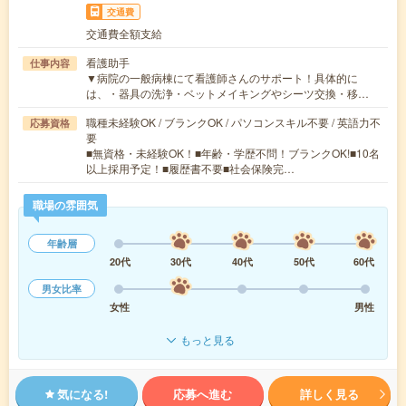
交通費
交通費全額支給
看護助手
仕事内容
▼病院の一般病棟にて看護師さんのサポート！具体的に
は、・器具の洗浄・ベットメイキングやシーツ交換・移…
職種未経験OK / ブランクOK / パソコンスキル不要 / 英語力不
応募資格
要
■無資格・未経験OK！■年齢・学歴不問！ブランクOK!■10名
以上採用予定！■履歴書不要■社会保険完…
職場の雰囲気
年齢層
20代
30代
40代
50代
60代
男女比率
女性
男性
もっと見る
気になる!
応募へ進む
詳しく見る