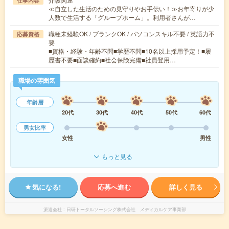
仕事内容
≪自立した生活のための見守りやお手伝い！≫お年寄りが少
人数で生活する「グループホーム」。利用者さんが…
職種未経験OK / ブランクOK / パソコンスキル不要 / 英語力不
応募資格
要
■資格・経験・年齢不問■学歴不問■10名以上採用予定！■履
歴書不要■面談確約■社会保険完備■社員登用…
職場の雰囲気
年齢層
20代
30代
40代
50代
60代
男女比率
女性
男性
もっと見る
気になる!
応募へ進む
詳しく見る
派遣会社
日研トータルソーシング株式会社 メディカルケア事業部