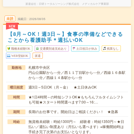
派遣会社
日研トータルソーシング株式会社 メディカルケア事業部
未読
掲載日
2026/08/05
NEW
【8月～OK！週3日～】食事の準備などできる
ことから看護助手＊週払いOK
職種未経験OK
交通費別途支給あり
土日祝日が休み
残業なし
WEB登録OK
派遣
札幌市中央区
勤務地
円山公園駅から---分／西１１丁目駅から---分／西線１６条駅
から---分／西線１４条駅から---分
週3日～5日OK（月～金） ★土日休みOK
曜日頻度
★1日4時間～の時短シフトOK★もちろんフルタイムシフト
時間
も可能★スタート時間選べます7:00～16:…
長期のお仕事です。開始日はご相談ください！ ★急募
期間
無資格未経験：時給1300円～ 経験者：時給1350円～★日
時給
払い／週払い制度あり（月払いも選べます）※稼働開始時は
手続き完了次第のお支払いとなります。