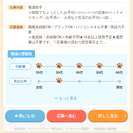
看護助手
仕事内容
≪病院でちょっとしたお手伝い≫○シーツの交換やベッドメ
イキング〇お手洗い・入浴など生活のお手伝い○診…
職種未経験OK / ブランクOK / パソコンスキル不要 / 英語力不
応募資格
要
≪無資格・未経験OK≫年齢不問★10名以上採用予定★履歴
書は不要です。▽応募後の流れ1)翌営業日まで…
職場の雰囲気
年齢層
20代
30代
40代
50代
60代
男女比率
女性
男性
もっと見る
気になる!
応募へ進む
詳しく見る
派遣会社
マンパワーグループ株式会社 ケアサービス事業部 （医療福祉介護関連）