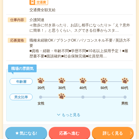
交通費
交通費全額支給
介護関連
仕事内容
≪散歩に付き添ったり、お話し相手になったり≫「え？意外
に簡単！」と思うくらい、スグできる仕事からスタ…
職種未経験OK / ブランクOK / パソコンスキル不要 / 英語力不
応募資格
要
■資格・経験・年齢不問■学歴不問■10名以上採用予定！■履
歴書不要■面談確約■社会保険完備■社員登用…
職場の雰囲気
年齢層
20代
30代
40代
50代
60代
男女比率
女性
男性
もっと見る
気になる!
応募へ進む
詳しく見る