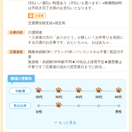
日払い／週払い制度あり（月払いも選べます）※稼働開始時
は手続き完了次第のお支払いとなります。
交通費
交通費全額支給※規定有
介護関連
仕事内容
＊入居者の方の「ありがとう」が嬉しい＊お年寄りを笑顔に
する介護のお仕事です。おじいちゃん、おばあちゃ…
職種未経験OK / ブランクOK / パソコンスキル不要 / 英語力不
応募資格
要
無資格・未経験OK年齢不問★10名以上採用予定★履歴書は
不要です▽応募後の流れ1)翌営業日までに担当…
職場の雰囲気
年齢層
20代
30代
40代
50代
60代
男女比率
女性
男性
もっと見る