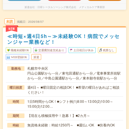
派遣会社
日研トータルソーシング株式会社 メディカルケア事業部
未読
掲載日
2026/08/07
NEW
≪時短×週4日5h～≫未経験OK！病院でメッセ
ンジャー業務など！
職種未経験OK
交通費別途支給あり
土日祝日が休み
残業なし
WEB登録OK
派遣
札幌市中央区
勤務地
円山公園駅から---分／東屯田通駅から---分／電車事業所前駅
から---分／中島公園通駅から---分／東本願寺前駅から---分
週4日～ ■曜日固定の相談OK！ ■希望の曜日があればご相談
曜日頻度
ください！
1日5時間からOK！■シフト例(1)8:00～13:00(2)10:00～
時間
15:00(3)12:00…
【現在も積極採用中！急募！】■2カ月～
期間
無資格未経験：時給1250円～ ■週払いOK ■扶養内OK
時給