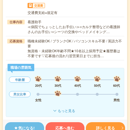
交通費
交通費支給※規定有
看護助手
仕事内容
≪病院でちょっとしたお手伝い≫○カルテ整理などの看護師
さんのお手伝い○シーツの交換やベッドメイキング…
職種未経験OK / ブランクOK / パソコンスキル不要 / 英語力不
応募資格
要
無資格・未経験OK年齢不問★10名以上採用予定★履歴書は
不要です▽応募後の流れ1)翌営業日までに担当…
職場の雰囲気
年齢層
20代
30代
40代
50代
60代
男女比率
女性
男性
もっと見る
気になる!
応募へ進む
詳しく見る