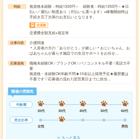
無資格未経験：時給1300円～ 経験者：時給1350円～★日
時給
払い／週払い制度あり（月払いも選べます）※稼働開始時は
手続き完了次第のお支払いとなります。
交通費
交通費全額支給※規定有
介護関連
仕事内容
＊入居者の方の「ありがとう」が嬉しい＊おじいちゃん、お
ばあちゃんが暮らす施設での生活サポートをお任せ…
職種未経験OK / ブランクOK / パソコンスキル不要 / 英語力不
応募資格
要
無資格・未経験OK年齢不問★10名以上採用予定★履歴書は
不要です▽応募後の流れ1)翌営業日までに担当…
職場の雰囲気
年齢層
20代
30代
40代
50代
60代
男女比率
女性
男性
もっと見る