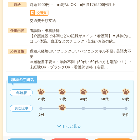
時給1900円～ ■週払いOK ■日収1万5200円以上
時給
交通費
交通費全額支給
看護師・准看護師
仕事内容
【介護施設で体調などの記録がメイン＊看護師】▼具体的に
は…○体温、血圧などのチェック・記録○お薬の飲…
職種未経験OK / ブランクOK / パソコンスキル不要 / 英語力不
応募資格
要
≪履歴書不要≫・年齢不問（50代・60代の方も活躍中！）・
未経験OK・ブランクOK・看護師資格（准看…
職場の雰囲気
年齢層
20代
30代
40代
50代
60代
男女比率
女性
男性
もっと見る