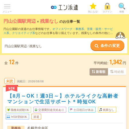
メニュー
気になる!
ログイン
検索
円山公園駅周辺
×
残業なし
のお仕事一覧
円山公園駅の派遣のお仕事情報です。
オフィスワーク・事務系
、
営業・販売・サービ
ス系
、
クリエイティブ系
などのお仕事を取り揃えています。残業なしの条件の他に、
交通費別途支給あり
、
職種未経験OK
、
友だちと一緒の応募OK
などのこだわり条件も
取り揃えています。
条件の変更
円山公園駅周辺 / 残業なし
12
1,342
全
件
平均時給:
円
時給順
新着順
未読
掲載日
2026/08/08
NEW
【8月～OK！週3日～】ホテルライクな高齢者
マンションで生活サポート＊時短OK
職種未経験OK
交通費別途支給あり
土日祝日が休み
残業なし
WEB登録OK
派遣
札幌市中央区
勤務地