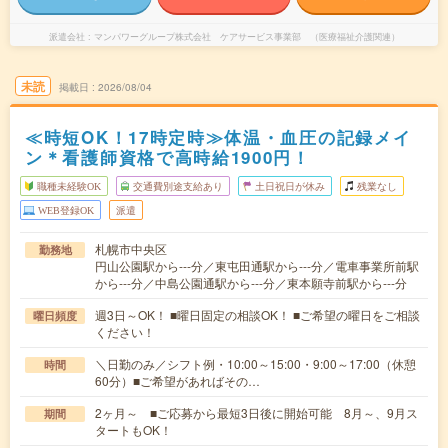
派遣会社
マンパワーグループ株式会社 ケアサービス事業部 （医療福祉介護関連）
未読
掲載日
2026/08/04
≪時短OK！17時定時≫体温・血圧の記録メイ
ン＊看護師資格で高時給1900円！
職種未経験OK
交通費別途支給あり
土日祝日が休み
残業なし
WEB登録OK
派遣
札幌市中央区
勤務地
円山公園駅から---分／東屯田通駅から---分／電車事業所前駅
から---分／中島公園通駅から---分／東本願寺前駅から---分
週3日～OK！ ■曜日固定の相談OK！ ■ご希望の曜日をご相談
曜日頻度
ください！
＼日勤のみ／シフト例・10:00～15:00・9:00～17:00（休憩
時間
60分）■ご希望があればその…
2ヶ月～ ■ご応募から最短3日後に開始可能 8月～、9月ス
期間
タートもOK！