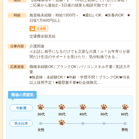
ご応募から最短2～3日後の就業も相談可能です！
無資格未経験：時給1300円～ ■週払いOK ■扶養内OK ■
時給
日収1万400円以上
交通費
交通費全額支給
介護関連
仕事内容
≪お話し相手になるだけでも立派な介護！≫＊お年寄りが昼
間だけ生活のサポートを受けたり、気分転換できる…
職種未経験OK / ブランクOK / パソコンスキル不要 / 英語力不
応募資格
要
■無資格・未経験OK！■年齢・学歴不問！ブランクOK!■10名
以上採用予定！■履歴書不要■社会保険完…
職場の雰囲気
年齢層
20代
30代
40代
50代
60代
男女比率
女性
男性