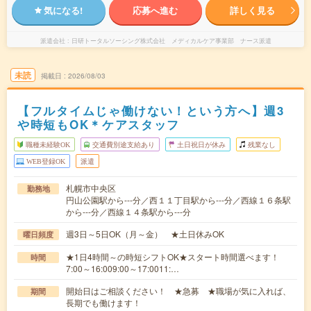
気になる!
応募へ進む
詳しく見る
派遣会社
日研トータルソーシング株式会社 メディカルケア事業部 ナース派遣
未読
掲載日
2026/08/03
【フルタイムじゃ働けない！という方へ】週3
や時短もOK＊ケアスタッフ
職種未経験OK
交通費別途支給あり
土日祝日が休み
残業なし
WEB登録OK
派遣
札幌市中央区
勤務地
円山公園駅から---分／西１１丁目駅から---分／西線１６条駅
から---分／西線１４条駅から---分
週3日～5日OK（月～金） ★土日休みOK
曜日頻度
★1日4時間～の時短シフトOK★スタート時間選べます！
時間
7:00～16:009:00～17:0011:…
開始日はご相談ください！ ★急募 ★職場が気に入れば、
期間
長期でも働けます！