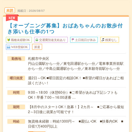
未読
掲載日
2026/08/07
NEW
【オープニング募集】おばあちゃんのお散歩付
き添いも仕事の1つ
職種未経験OK
交通費別途支給あり
土日祝日が休み
残業なし
WEB登録OK
派遣
札幌市中央区
勤務地
円山公園駅から---分／東屯田通駅から---分／電車事業所前駅
から---分／中島公園通駅から---分／東本願寺前駅から---分
週2日～OK ■曜日固定の相談OK！ ■希望の曜日があればご相
曜日頻度
談ください！
9:00～18:00（休憩60分）■ご希望があれば下記シフトも
時間
OK！早番 7:00～16:00遅番 …
【8月中のスタートOK！急募！】2カ月～ ■ご応募から最短
期間
2～3日後に就業が可能です！
無資格未経験：時給1300円～ ■週払いOK ■扶養内OK ■
時給
日収1万400円以上