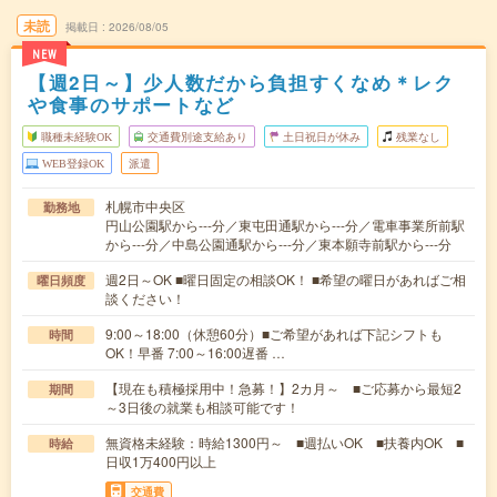
未読
掲載日
2026/08/05
NEW
【週2日～】少人数だから負担すくなめ＊レク
や食事のサポートなど
職種未経験OK
交通費別途支給あり
土日祝日が休み
残業なし
WEB登録OK
派遣
札幌市中央区
勤務地
円山公園駅から---分／東屯田通駅から---分／電車事業所前駅
から---分／中島公園通駅から---分／東本願寺前駅から---分
週2日～OK ■曜日固定の相談OK！ ■希望の曜日があればご相
曜日頻度
談ください！
9:00～18:00（休憩60分）■ご希望があれば下記シフトも
時間
OK！早番 7:00～16:00遅番 …
【現在も積極採用中！急募！】2カ月～ ■ご応募から最短2
期間
～3日後の就業も相談可能です！
無資格未経験：時給1300円～ ■週払いOK ■扶養内OK ■
時給
日収1万400円以上
交通費