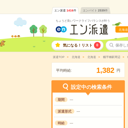
エン派遣
1416
件
エンバイト
2539
件
ちょうど良いワークライフバランスが叶う
北海道
気になる！リスト
0
保存し
派遣TOP
北海道
北海道
幌平橋駅周辺
,
1
3
8
2
平均時給:
円
設定中の検索条件
期間
---
派遣形式
---
時給
---