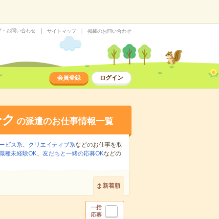
プ・お問い合わせ
サイトマップ
掲載のお問い合わせ
会員登録
ログイン
ーク
の派遣のお仕事情報一覧
ービス系
、
クリエイティブ系
などのお仕事を取
職種未経験OK
、
友だちと一緒の応募OK
などの
新着順
一括
応募