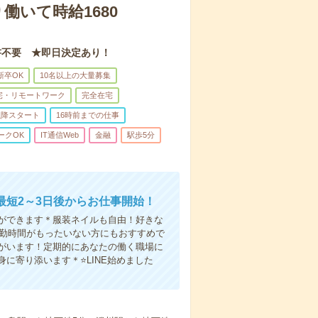
働いて時給1680
書不要 ★即日決定あり！
新卒OK
10名以上の大量募集
宅・リモートワーク
完全在宅
以降スタート
16時前までの仕事
ークOK
IT通信Web
金融
駅歩5分
短2～3日後からお仕事開始！
ができます＊服装ネイルも自由！好きな
通勤時間がもったいない方にもおすすめで
がいます！定期的にあなたの働く職場に
に寄り添います＊⭐LINE始めました