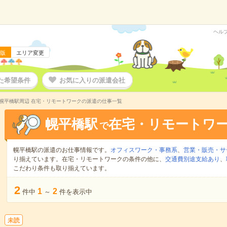
ヘル
版
エリア変更
た希望条件
お気に入りの派遣会社
幌平橋駅周辺 在宅・リモートワークの派遣の仕事一覧
幌平橋駅
在宅・リモートワ
で
幌平橋駅の派遣のお仕事情報です。
オフィスワーク・事務系
、
営業・販売・サ
り揃えています。在宅・リモートワークの条件の他に、
交通費別途支給あり
、
こだわり条件も取り揃えています。
2
1
2
件中
～
件を表示中
未読