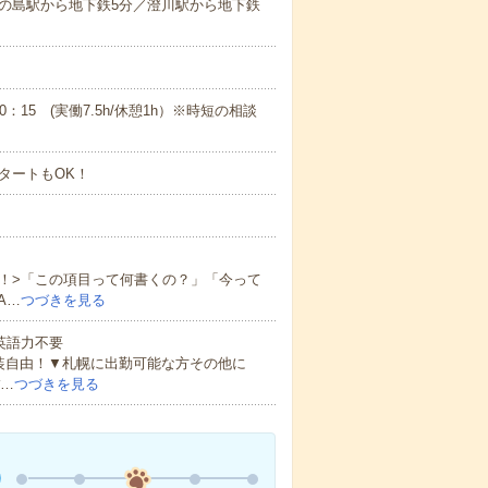
の島駅から地下鉄5分／澄川駅から地下鉄
20：15 (実働7.5h/休憩1h）※時短の相談
タートもOK！
！>「この項目って何書くの？」「今って
A…
つづきを見る
 英語力不要
装自由！▼札幌に出勤可能な方その他に
#…
つづきを見る