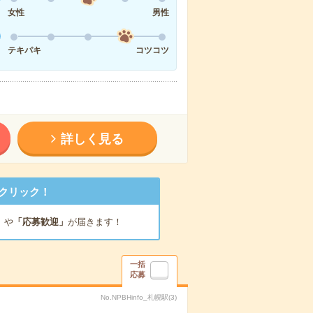
女性
男性
テキパキ
コツコツ
詳しく見る
クリック！
」
や
「応募歓迎」
が届きます！
一括
応募
No.NPBHinfo_札幌駅(3)