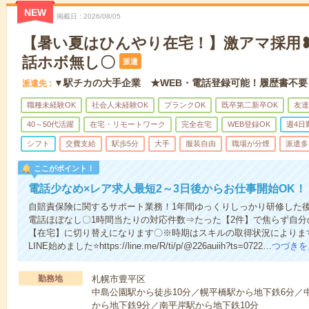
NEW
掲載日
2026/08/05
【暑い夏はひんやり在宅！】激アマ採用❥時
話ホボ無し〇
派遣
▼駅チカの大手企業 ★WEB・電話登録可能！履歴書不要
派遣先
職種未経験OK
社会人未経験OK
ブランクOK
既卒第二新卒OK
友達
40～50代活躍
在宅・リモートワーク
完全在宅
WEB登録OK
週4日
シフト
交費支給
駅歩5分
大手
服装自由
職場が分煙
派遣多
ここがポイント！
電話少なめ×レア求人最短2～3日後からお仕事開始OK！
自賠責保険に関するサポート業務！1年間ゆっくりしっかり研修した後
電話ほぼなし〇1時間当たりの対応件数⇒たった【2件】で焦らず自
【在宅】に切り替えになります〇※時期はスキルの取得状況によりま
LINE始めました⭐https://line.me/R/ti/p/@226auiih?ts=0722…
つづきを
勤務地
札幌市豊平区
中島公園駅から徒歩10分／幌平橋駅から地下鉄6分／中
から地下鉄9分／南平岸駅から地下鉄10分