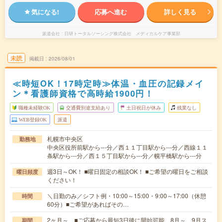
気になる!
応募へ進む
詳しく見る
派遣会社
日研トータルソーシング株式会社 メディカルケア事業部
未読
掲載日
2026/08/01
≪時短OK！17時定時≫体温・血圧の記録メイ
ン＊看護師資格で高時給1900円！
職種未経験OK
交通費別途支給あり
土日祝日が休み
残業なし
WEB登録OK
派遣
札幌市中央区
勤務地
中央区役所前駅から---分／西１１丁目駅から---分／西線１１
条駅から---分／西１５丁目駅から---分／幌平橋駅から---分
週3日～OK！ ■曜日固定の相談OK！ ■ご希望の曜日をご相談
曜日頻度
ください！
＼日勤のみ／シフト例・10:00～15:00・9:00～17:00（休憩
時間
60分）■ご希望があればその…
2ヶ月～ ■ご応募から最短3日後に開始可能 8月～、9月ス
期間