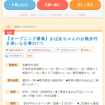
気になる!
応募へ進む
詳しく見る
派遣会社
日研トータルソーシング株式会社 メディカルケア事業部
未読
掲載日
2026/08/04
NEW
【オープニング募集】おばあちゃんのお散歩付
き添いも仕事の1つ
職種未経験OK
交通費別途支給あり
土日祝日が休み
残業なし
WEB登録OK
派遣
札幌市中央区
勤務地
中央区役所前駅から---分／西１１丁目駅から---分／西線１１
条駅から---分／西１５丁目駅から---分／幌平橋駅から---分
週2日～OK ■曜日固定の相談OK！ ■希望の曜日があればご相
曜日頻度
談ください！
9:00～18:00（休憩60分）■ご希望があれば下記シフトも
時間
OK！早番 7:00～16:00遅番 …
【8月中のスタートOK！急募！】2カ月～ ■ご応募から最短
期間