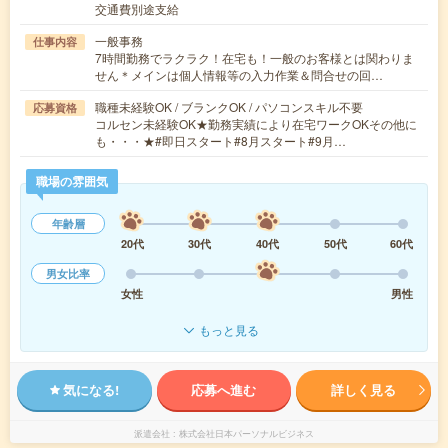
交通費別途支給
一般事務
仕事内容
7時間勤務でラクラク！在宅も！一般のお客様とは関わりま
せん＊メインは個人情報等の入力作業＆問合せの回…
職種未経験OK / ブランクOK / パソコンスキル不要
応募資格
コルセン未経験OK★勤務実績により在宅ワークOKその他に
も・・・★#即日スタート#8月スタート#9月…
職場の雰囲気
年齢層
20代
30代
40代
50代
60代
男女比率
女性
男性
もっと見る
気になる!
応募へ進む
詳しく見る
派遣会社
株式会社日本パーソナルビジネス