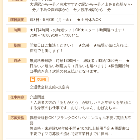
大通駅から---分／豊水すすきの駅から---分／山鼻９条駅から-
--分／中島公園通駅から---分／幌平橋駅から---分
週3日～5日OK（月～金） ★土日休みOK
曜日頻度
★1日4時間～の時短シフトOK★スタート時間選べます！
時間
7:00～16:009:00～17:0011:…
開始日はご相談ください！ ★急募 ★職場が気に入れば、
期間
長期でも働けます！
無資格未経験：時給1300円～ 経験者：時給1350円～ ★
時給
日払い／週払い制度あり（月払いも選べます）※稼働開始時
は手続き完了次第のお支払いとなります。
交通費
交通費全額支給※規定有
介護関連
仕事内容
＊入居者の方の「ありがとう」が嬉しい＊お年寄りを笑顔に
する介護のお仕事です。おじいちゃん、おばあちゃ…
職種未経験OK / ブランクOK / パソコンスキル不要 / 英語力不
応募資格
要
無資格・未経験OK年齢不問★10名以上採用予定★履歴書は
不要です▽応募後の流れ1)翌営業日までに担当…