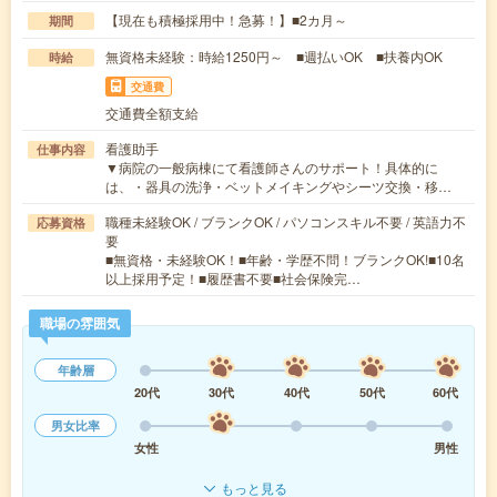
【現在も積極採用中！急募！】■2カ月～
期間
無資格未経験：時給1250円～ ■週払いOK ■扶養内OK
時給
交通費
交通費全額支給
看護助手
仕事内容
▼病院の一般病棟にて看護師さんのサポート！具体的に
は、・器具の洗浄・ベットメイキングやシーツ交換・移…
職種未経験OK / ブランクOK / パソコンスキル不要 / 英語力不
応募資格
要
■無資格・未経験OK！■年齢・学歴不問！ブランクOK!■10名
以上採用予定！■履歴書不要■社会保険完…
職場の雰囲気
年齢層
20代
30代
40代
50代
60代
男女比率
女性
男性
もっと見る