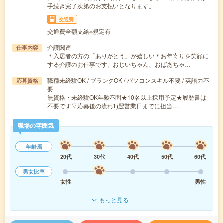
手続き完了次第のお支払いとなります。
交通費
交通費全額支給※規定有
介護関連
仕事内容
＊入居者の方の「ありがとう」が嬉しい＊お年寄りを笑顔に
する介護のお仕事です。おじいちゃん、おばあちゃ…
職種未経験OK / ブランクOK / パソコンスキル不要 / 英語力不
応募資格
要
無資格・未経験OK年齢不問★10名以上採用予定★履歴書は
不要です▽応募後の流れ1)翌営業日までに担当…
職場の雰囲気
年齢層
20代
30代
40代
50代
60代
男女比率
女性
男性
もっと見る