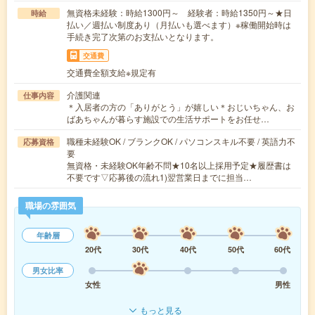
無資格未経験：時給1300円～ 経験者：時給1350円～★日
時給
払い／週払い制度あり（月払いも選べます）※稼働開始時は
手続き完了次第のお支払いとなります。
交通費
交通費全額支給※規定有
介護関連
仕事内容
＊入居者の方の「ありがとう」が嬉しい＊おじいちゃん、お
ばあちゃんが暮らす施設での生活サポートをお任せ…
職種未経験OK / ブランクOK / パソコンスキル不要 / 英語力不
応募資格
要
無資格・未経験OK年齢不問★10名以上採用予定★履歴書は
不要です▽応募後の流れ1)翌営業日までに担当…
職場の雰囲気
年齢層
20代
30代
40代
50代
60代
男女比率
女性
男性
もっと見る