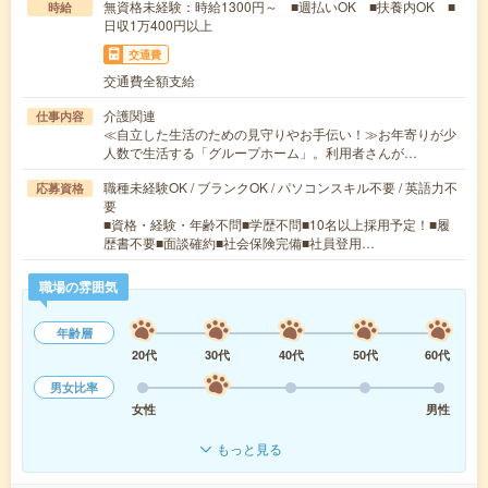
無資格未経験：時給1300円～ ■週払いOK ■扶養内OK ■
時給
日収1万400円以上
交通費
交通費全額支給
介護関連
仕事内容
≪自立した生活のための見守りやお手伝い！≫お年寄りが少
人数で生活する「グループホーム」。利用者さんが…
職種未経験OK / ブランクOK / パソコンスキル不要 / 英語力不
応募資格
要
■資格・経験・年齢不問■学歴不問■10名以上採用予定！■履
歴書不要■面談確約■社会保険完備■社員登用…
職場の雰囲気
年齢層
20代
30代
40代
50代
60代
男女比率
女性
男性
もっと見る