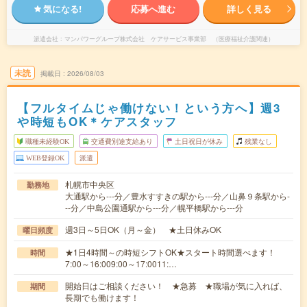
気になる!
応募へ進む
詳しく見る
派遣会社
マンパワーグループ株式会社 ケアサービス事業部 （医療福祉介護関連）
未読
掲載日
2026/08/03
【フルタイムじゃ働けない！という方へ】週3
や時短もOK＊ケアスタッフ
職種未経験OK
交通費別途支給あり
土日祝日が休み
残業なし
WEB登録OK
派遣
札幌市中央区
勤務地
大通駅から---分／豊水すすきの駅から---分／山鼻９条駅から-
--分／中島公園通駅から---分／幌平橋駅から---分
週3日～5日OK（月～金） ★土日休みOK
曜日頻度
★1日4時間～の時短シフトOK★スタート時間選べます！
時間
7:00～16:009:00～17:0011:…
開始日はご相談ください！ ★急募 ★職場が気に入れば、
期間
長期でも働けます！