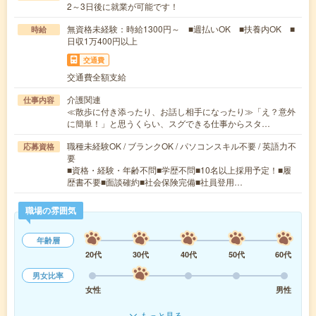
2～3日後に就業が可能です！
無資格未経験：時給1300円～ ■週払いOK ■扶養内OK ■
時給
日収1万400円以上
交通費
交通費全額支給
介護関連
仕事内容
≪散歩に付き添ったり、お話し相手になったり≫「え？意外
に簡単！」と思うくらい、スグできる仕事からスタ…
職種未経験OK / ブランクOK / パソコンスキル不要 / 英語力不
応募資格
要
■資格・経験・年齢不問■学歴不問■10名以上採用予定！■履
歴書不要■面談確約■社会保険完備■社員登用…
職場の雰囲気
年齢層
20代
30代
40代
50代
60代
男女比率
女性
男性
もっと見る