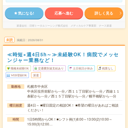
気になる!
応募へ進む
詳しく見る
派遣会社
日研トータルソーシング株式会社 メディカルケア事業部 ナース派遣
未読
掲載日
2026/08/01
≪時短×週4日5h～≫未経験OK！病院でメッセ
ンジャー業務など！
職種未経験OK
交通費別途支給あり
土日祝日が休み
残業なし
WEB登録OK
派遣
札幌市中央区
勤務地
中央区役所前駅から---分／西１１丁目駅から---分／西線１１
条駅から---分／西１５丁目駅から---分／幌平橋駅から---分
週4日～ ■曜日固定の相談OK！ ■希望の曜日があればご相談
曜日頻度
ください！
1日5時間からOK！■シフト例(1)8:00～13:00(2)10:00～
時間
15:00(3)12:00…