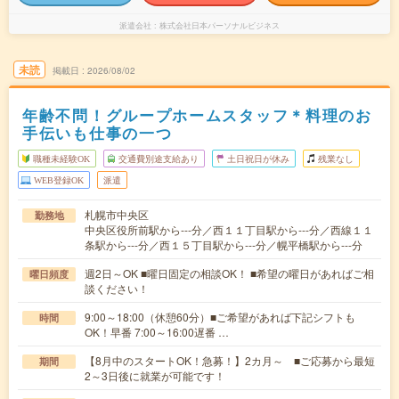
派遣会社
株式会社日本パーソナルビジネス
未読
掲載日
2026/08/02
年齢不問！グループホームスタッフ＊料理のお
手伝いも仕事の一つ
職種未経験OK
交通費別途支給あり
土日祝日が休み
残業なし
WEB登録OK
派遣
札幌市中央区
勤務地
中央区役所前駅から---分／西１１丁目駅から---分／西線１１
条駅から---分／西１５丁目駅から---分／幌平橋駅から---分
週2日～OK ■曜日固定の相談OK！ ■希望の曜日があればご相
曜日頻度
談ください！
9:00～18:00（休憩60分）■ご希望があれば下記シフトも
時間
OK！早番 7:00～16:00遅番 …
【8月中のスタートOK！急募！】2カ月～ ■ご応募から最短
期間
2～3日後に就業が可能です！