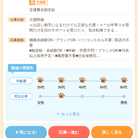
交通費
交通費全額支給
介護関連
仕事内容
≪お話し相手になるだけでも立派な介護！≫＊お年寄りが昼
間だけ生活のサポートを受けたり、気分転換できる…
職種未経験OK / ブランクOK / パソコンスキル不要 / 英語力不
応募資格
要
■無資格・未経験OK！■年齢・学歴不問！ブランクOK!■10名
以上採用予定！■履歴書不要■社会保険完…
職場の雰囲気
年齢層
20代
30代
40代
50代
60代
男女比率
女性
男性
もっと見る
気になる!
応募へ進む
詳しく見る