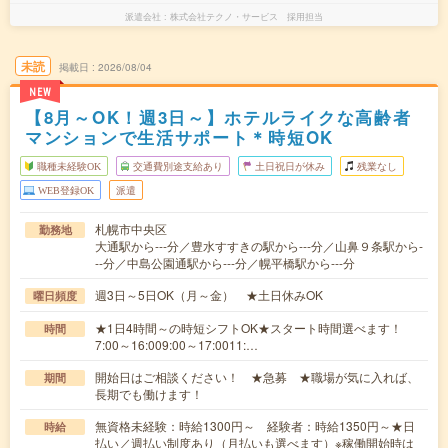
派遣会社
株式会社テクノ・サービス 採用担当
未読
掲載日
2026/08/04
NEW
【8月～OK！週3日～】ホテルライクな高齢者
マンションで生活サポート＊時短OK
職種未経験OK
交通費別途支給あり
土日祝日が休み
残業なし
WEB登録OK
派遣
札幌市中央区
勤務地
大通駅から---分／豊水すすきの駅から---分／山鼻９条駅から-
--分／中島公園通駅から---分／幌平橋駅から---分
週3日～5日OK（月～金） ★土日休みOK
曜日頻度
★1日4時間～の時短シフトOK★スタート時間選べます！
時間
7:00～16:009:00～17:0011:…
開始日はご相談ください！ ★急募 ★職場が気に入れば、
期間
長期でも働けます！
無資格未経験：時給1300円～ 経験者：時給1350円～★日
時給
払い／週払い制度あり（月払いも選べます）※稼働開始時は