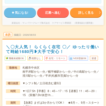
気になる!
応募へ進む
詳しく見る
派遣会社
マンパワーグループ株式会社 ケアサービス事業部 （医療福祉介護関連）
未読
掲載日
2026/08/03
＼〇大人気！ らくらく在宅 〇／ ゆったり働い
て時給1680円❥大手で安心！
職種未経験OK
残業なし
在宅・リモート
WEB登録OK
派遣
札幌市中央区
勤務地
南平岸駅から---分／幌平橋駅から---分／中の島駅から---分／
澄川駅から---分／平岸(札幌市営)駅から---分
▼シフト制／土日祝含む週5日
曜日頻度
▼1日7.5h【早番】 8：45～17：15【遅番】11：45～20：
時間
15 (実働7.5h/休憩1h…
【急募】まずは3か月からでOK！ ★8月～、9月～スタート
期間