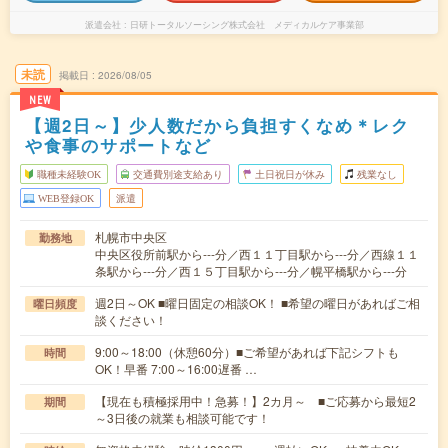
派遣会社
日研トータルソーシング株式会社 メディカルケア事業部
未読
掲載日
2026/08/05
NEW
【週2日～】少人数だから負担すくなめ＊レク
や食事のサポートなど
職種未経験OK
交通費別途支給あり
土日祝日が休み
残業なし
WEB登録OK
派遣
札幌市中央区
勤務地
中央区役所前駅から---分／西１１丁目駅から---分／西線１１
条駅から---分／西１５丁目駅から---分／幌平橋駅から---分
週2日～OK ■曜日固定の相談OK！ ■希望の曜日があればご相
曜日頻度
談ください！
9:00～18:00（休憩60分）■ご希望があれば下記シフトも
時間
OK！早番 7:00～16:00遅番 …
【現在も積極採用中！急募！】2カ月～ ■ご応募から最短2
期間
～3日後の就業も相談可能です！