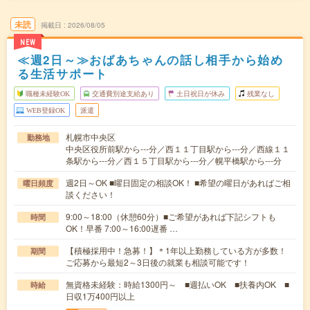
未読
掲載日
2026/08/05
NEW
≪週2日～≫おばあちゃんの話し相手から始め
る生活サポート
職種未経験OK
交通費別途支給あり
土日祝日が休み
残業なし
WEB登録OK
派遣
札幌市中央区
勤務地
中央区役所前駅から---分／西１１丁目駅から---分／西線１１
条駅から---分／西１５丁目駅から---分／幌平橋駅から---分
週2日～OK ■曜日固定の相談OK！ ■希望の曜日があればご相
曜日頻度
談ください！
9:00～18:00（休憩60分）■ご希望があれば下記シフトも
時間
OK！早番 7:00～16:00遅番 …
【積極採用中！急募！】＊1年以上勤務している方が多数！
期間
ご応募から最短2～3日後の就業も相談可能です！
無資格未経験：時給1300円～ ■週払いOK ■扶養内OK ■
時給
日収1万400円以上