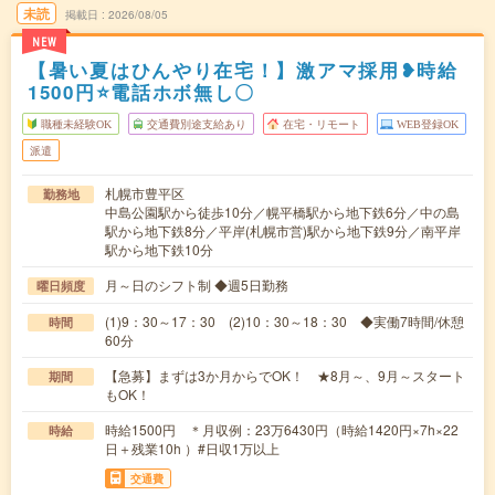
未読
掲載日
2026/08/05
NEW
【暑い夏はひんやり在宅！】激アマ採用❥時給
1500円⭐電話ホボ無し〇
職種未経験OK
交通費別途支給あり
在宅・リモート
WEB登録OK
派遣
札幌市豊平区
勤務地
中島公園駅から徒歩10分／幌平橋駅から地下鉄6分／中の島
駅から地下鉄8分／平岸(札幌市営)駅から地下鉄9分／南平岸
駅から地下鉄10分
月～日のシフト制 ◆週5日勤務
曜日頻度
(1)9：30～17：30 (2)10：30～18：30 ◆実働7時間/休憩
時間
60分
【急募】まずは3か月からでOK！ ★8月～、9月～スタート
期間
もOK！
時給1500円 ＊月収例：23万6430円（時給1420円×7h×22
時給
日＋残業10h ）#日収1万以上
交通費