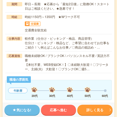
即日～長期 ★応募から「最短2日後」に勤務OK！スタート
期間
日はご相談ください。★急募です！
時給1150円～1350円 ★Wワーク不可
時給
交通費
交通費全額支給
軽作業（仕分け・ピッキング・検品、商品管理）
仕事内容
仕分け・ピッキング・検品など、ご希望に合わせてお仕事を
ご紹介！＼例えばこんなお仕事／〇商品の箱詰め・…
職種未経験OK / ブランクOK / パソコンスキル不要 / 英語力不
応募資格
要
【来社不要、WEB登録OK！】〇未経験大歓迎！〇フリータ
ー、主婦(夫) 大歓迎！〇ブランクOK〇週5…
職場の雰囲気
年齢層
20代
30代
40代
50代
60代
気になる!
応募へ進む
詳しく見る