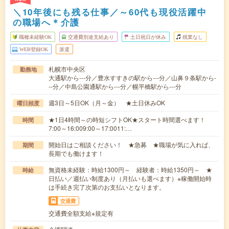
＼10年後にも残る仕事／～60代も現役活躍中
の職場へ＊介護
職種未経験OK
交通費別途支給あり
土日祝日が休み
残業なし
WEB登録OK
派遣
札幌市中央区
勤務地
大通駅から---分／豊水すすきの駅から---分／山鼻９条駅から-
--分／中島公園通駅から---分／幌平橋駅から---分
週3日～5日OK（月～金） ★土日休みOK
曜日頻度
★1日4時間～の時短シフトOK★スタート時間選べます！
時間
7:00～16:009:00～17:0011:…
開始日はご相談ください！ ★急募 ★職場が気に入れば、
期間
長期でも働けます！
無資格未経験：時給1300円～ 経験者：時給1350円～ ★
時給
日払い／週払い制度あり（月払いも選べます）※稼働開始時
は手続き完了次第のお支払いとなります。
交通費
交通費全額支給※規定有