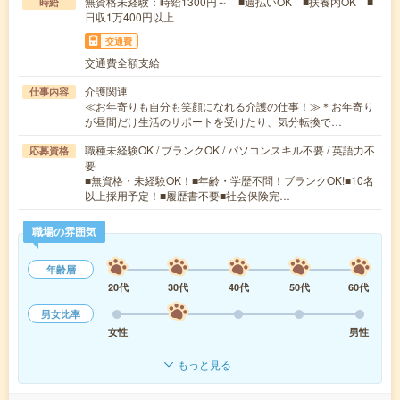
無資格未経験：時給1300円～ ■週払いOK ■扶養内OK ■
時給
日収1万400円以上
交通費
交通費全額支給
介護関連
仕事内容
≪お年寄りも自分も笑顔になれる介護の仕事！≫＊お年寄り
が昼間だけ生活のサポートを受けたり、気分転換で…
職種未経験OK / ブランクOK / パソコンスキル不要 / 英語力不
応募資格
要
■無資格・未経験OK！■年齢・学歴不問！ブランクOK!■10名
以上採用予定！■履歴書不要■社会保険完…
職場の雰囲気
年齢層
20代
30代
40代
50代
60代
男女比率
女性
男性
もっと見る