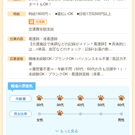
タートもOK！
時給1900円～ ■週払いOK ■日収1万5200円以上
時給
交通費
交通費全額支給
看護師・准看護師
仕事内容
【介護施設で体調などの記録がメイン＊看護師】▼具体的に
は…○体温、血圧などのチェック・記録○お薬の飲…
職種未経験OK / ブランクOK / パソコンスキル不要 / 英語力不
応募資格
要
≪履歴書不要≫・年齢不問（50代・60代の方も活躍中！）・
未経験OK・ブランクOK・看護師資格（准看…
職場の雰囲気
年齢層
20代
30代
40代
50代
60代
男女比率
女性
男性
もっと見る