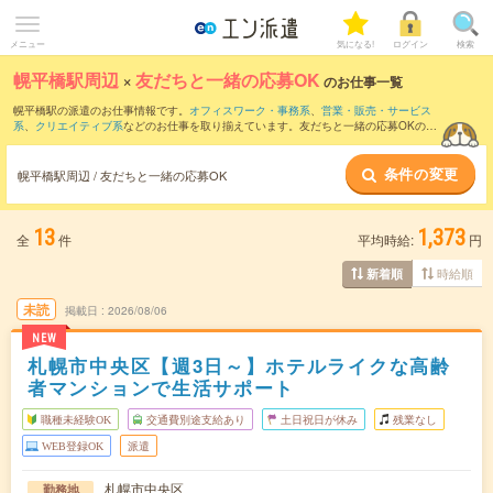
メニュー
気になる!
ログイン
検索
幌平橋駅周辺
×
友だちと一緒の応募OK
のお仕事一覧
幌平橋駅の派遣のお仕事情報です。
オフィスワーク・事務系
、
営業・販売・サービス
系
、
クリエイティブ系
などのお仕事を取り揃えています。友だちと一緒の応募OKの条
件の他に、
交通費別途支給あり
、
職種未経験OK
、
週4日勤務
などのこだわり条件も取
り揃えています。
条件の変更
幌平橋駅周辺 / 友だちと一緒の応募OK
13
1,373
全
件
平均時給:
円
時給順
新着順
未読
掲載日
2026/08/06
NEW
札幌市中央区【週3日～】ホテルライクな高齢
者マンションで生活サポート
職種未経験OK
交通費別途支給あり
土日祝日が休み
残業なし
WEB登録OK
派遣
札幌市中央区
勤務地