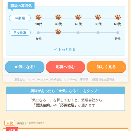
職場の雰囲気
年齢層
20代
30代
40代
50代
60代
男女比率
女性
男性
もっと見る
気になる!
応募へ進む
詳しく見る
派遣会社
マンパワーグループ株式会社 ケアサービス事業部 （医療福祉介護関連）
興味があったら「★気になる！」をタップ！
「気になる！」を押しておくと、派遣会社から
「面談確約」
や
「応募歓迎」
が届きます！
未読
掲載日
2026/08/05
NEW