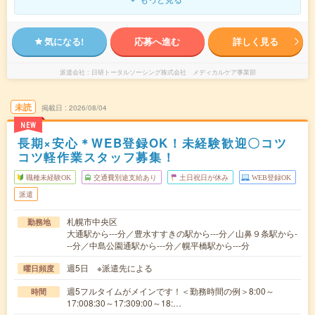
気になる!
応募へ進む
詳しく見る
派遣会社
日研トータルソーシング株式会社 メディカルケア事業部
未読
掲載日
2026/08/04
NEW
長期×安心＊WEB登録OK！未経験歓迎〇コツ
コツ軽作業スタッフ募集！
職種未経験OK
交通費別途支給あり
土日祝日が休み
WEB登録OK
派遣
札幌市中央区
勤務地
大通駅から---分／豊水すすきの駅から---分／山鼻９条駅から-
--分／中島公園通駅から---分／幌平橋駅から---分
週5日 ※派遣先による
曜日頻度
週5フルタイムがメインです！＜勤務時間の例＞8:00～
時間
17:008:30～17:309:00～18:…