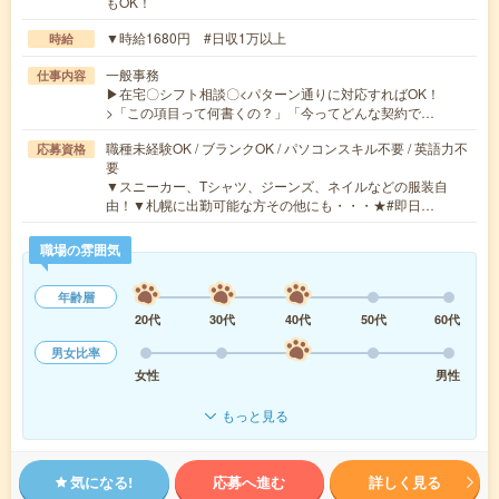
もOK！
▼時給1680円 #日収1万以上
時給
一般事務
仕事内容
▶在宅〇シフト相談〇<パターン通りに対応すればOK！
>「この項目って何書くの？」「今ってどんな契約で…
職種未経験OK / ブランクOK / パソコンスキル不要 / 英語力不
応募資格
要
▼スニーカー、Tシャツ、ジーンズ、ネイルなどの服装自
由！▼札幌に出勤可能な方その他にも・・・★#即日…
職場の雰囲気
年齢層
20代
30代
40代
50代
60代
男女比率
女性
男性
もっと見る
気になる!
応募へ進む
詳しく見る