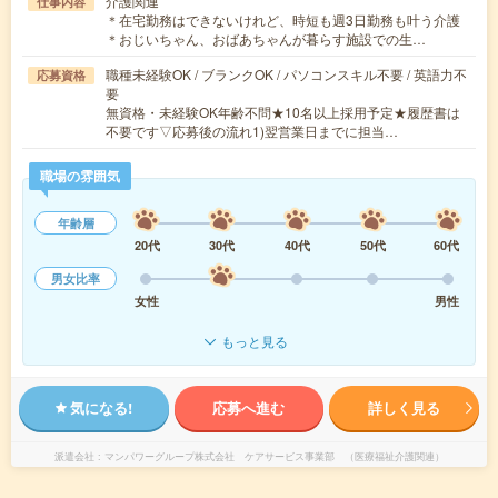
介護関連
仕事内容
＊在宅勤務はできないけれど、時短も週3日勤務も叶う介護
＊おじいちゃん、おばあちゃんが暮らす施設での生…
職種未経験OK / ブランクOK / パソコンスキル不要 / 英語力不
応募資格
要
無資格・未経験OK年齢不問★10名以上採用予定★履歴書は
不要です▽応募後の流れ1)翌営業日までに担当…
職場の雰囲気
年齢層
20代
30代
40代
50代
60代
男女比率
女性
男性
もっと見る
気になる!
応募へ進む
詳しく見る
派遣会社
マンパワーグループ株式会社 ケアサービス事業部 （医療福祉介護関連）