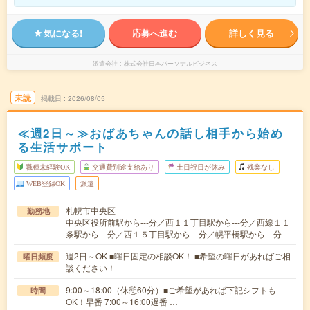
気になる!
応募へ進む
詳しく見る
派遣会社
株式会社日本パーソナルビジネス
未読
掲載日
2026/08/05
≪週2日～≫おばあちゃんの話し相手から始め
る生活サポート
職種未経験OK
交通費別途支給あり
土日祝日が休み
残業なし
WEB登録OK
派遣
札幌市中央区
勤務地
中央区役所前駅から---分／西１１丁目駅から---分／西線１１
条駅から---分／西１５丁目駅から---分／幌平橋駅から---分
週2日～OK ■曜日固定の相談OK！ ■希望の曜日があればご相
曜日頻度
談ください！
9:00～18:00（休憩60分）■ご希望があれば下記シフトも
時間
OK！早番 7:00～16:00遅番 …