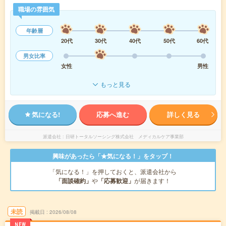
職場の雰囲気
年齢層
20代
30代
40代
50代
60代
男女比率
女性
男性
もっと見る
気になる!
応募へ進む
詳しく見る
派遣会社
日研トータルソーシング株式会社 メディカルケア事業部
興味があったら「★気になる！」をタップ！
「気になる！」を押しておくと、派遣会社から
「面談確約」
や
「応募歓迎」
が届きます！
未読
掲載日
2026/08/08
NEW