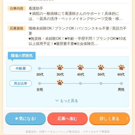
看護助手
仕事内容
▼病院の一般病棟にて看護師さんのサポート！具体的に
は、・器具の洗浄・ベットメイキングやシーツ交換・移…
職種未経験OK / ブランクOK / パソコンスキル不要 / 英語力不
応募資格
要
■無資格・未経験OK！■年齢・学歴不問！ブランクOK!■10名
以上採用予定！■履歴書不要■社会保険完…
職場の雰囲気
年齢層
20代
30代
40代
50代
60代
男女比率
女性
男性
もっと見る
気になる!
応募へ進む
詳しく見る
派遣会社
日研トータルソーシング株式会社 メディカルケア事業部