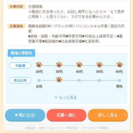
介護関連
仕事内容
≪散歩に付き添ったり、お話し相手になったり≫「え？意外
に簡単！」と思うくらい、スグできる仕事からスタ…
職種未経験OK / ブランクOK / パソコンスキル不要 / 英語力不
応募資格
要
■資格・経験・年齢不問■学歴不問■10名以上採用予定！■履
歴書不要■面談確約■社会保険完備■社員登用…
職場の雰囲気
年齢層
20代
30代
40代
50代
60代
男女比率
女性
男性
もっと見る
気になる!
応募へ進む
詳しく見る
派遣会社
日研トータルソーシング株式会社 メディカルケア事業部