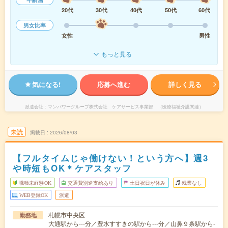
20代
30代
40代
50代
60代
男女比率
女性
男性
もっと見る
気になる!
応募へ進む
詳しく見る
派遣会社
マンパワーグループ株式会社 ケアサービス事業部 （医療福祉介護関連）
未読
掲載日
2026/08/03
【フルタイムじゃ働けない！という方へ】週3
や時短もOK＊ケアスタッフ
職種未経験OK
交通費別途支給あり
土日祝日が休み
残業なし
WEB登録OK
派遣
札幌市中央区
勤務地
大通駅から---分／豊水すすきの駅から---分／山鼻９条駅から-