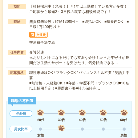
【積極採用中！急募！】＊1年以上勤務している方が多数！
期間
ご応募から最短2～3日後の就業も相談可能です！
無資格未経験：時給1300円～ ■週払いOK ■扶養内OK ■
時給
日収1万400円以上
交通費
交通費全額支給
介護関連
仕事内容
≪お話し相手になるだけでも立派な介護！≫＊お年寄りが昼
間だけ生活のサポートを受けたり、気分転換できる…
職種未経験OK / ブランクOK / パソコンスキル不要 / 英語力不
応募資格
要
■無資格・未経験OK！■年齢・学歴不問！ブランクOK!■10名
以上採用予定！■履歴書不要■社会保険完…
職場の雰囲気
年齢層
20代
30代
40代
50代
60代
男女比率
女性
男性