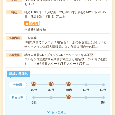
もOK！
時給1500円 ＊月収例：23万6430円（時給1420円×7h×22
時給
日＋残業10h ）#日収1万以上
交通費
交通費別途支給
一般事務
仕事内容
7時間勤務でラクラク！在宅も！一般のお客様とは関わりま
せん＊メインは個人情報等の入力作業＆問合せの回…
職種未経験OK / ブランクOK / パソコンスキル不要
応募資格
コルセン未経験OK★勤務実績により在宅ワークOKその他に
も・・・★#即日スタート#8月スタート#9月…
職場の雰囲気
年齢層
20代
30代
40代
50代
60代
男女比率
女性
男性
もっと見る