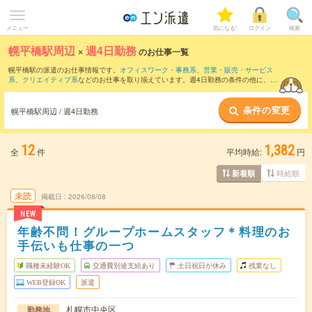
メニュー
気になる!
ログイン
検索
幌平橋駅周辺
×
週4日勤務
のお仕事一覧
幌平橋駅の派遣のお仕事情報です。
オフィスワーク・事務系
、
営業・販売・サービス
系
、
クリエイティブ系
などのお仕事を取り揃えています。週4日勤務の条件の他に、
交
通費別途支給あり
、
職種未経験OK
、
友だちと一緒の応募OK
などのこだわり条件も取
り揃えています。
条件の変更
幌平橋駅周辺 / 週4日勤務
12
1,382
全
件
平均時給:
円
時給順
新着順
未読
掲載日
2026/08/08
NEW
年齢不問！グループホームスタッフ＊料理のお
手伝いも仕事の一つ
職種未経験OK
交通費別途支給あり
土日祝日が休み
残業なし
WEB登録OK
派遣
札幌市中央区
勤務地