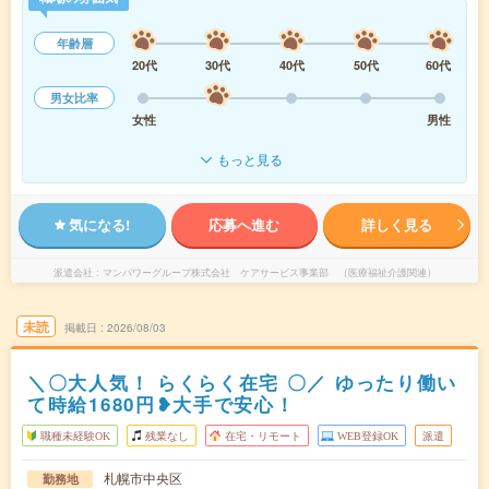
年齢層
20代
30代
40代
50代
60代
男女比率
女性
男性
もっと見る
気になる!
応募へ進む
詳しく見る
派遣会社
マンパワーグループ株式会社 ケアサービス事業部 （医療福祉介護関連）
未読
掲載日
2026/08/03
＼〇大人気！ らくらく在宅 〇／ ゆったり働い
て時給1680円❥大手で安心！
職種未経験OK
残業なし
在宅・リモート
WEB登録OK
派遣
札幌市中央区
勤務地