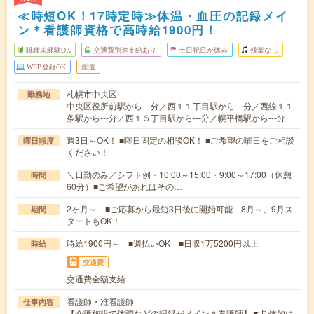
≪時短OK！17時定時≫体温・血圧の記録メイ
ン＊看護師資格で高時給1900円！
職種未経験OK
交通費別途支給あり
土日祝日が休み
残業なし
WEB登録OK
派遣
札幌市中央区
勤務地
中央区役所前駅から---分／西１１丁目駅から---分／西線１１
条駅から---分／西１５丁目駅から---分／幌平橋駅から---分
週3日～OK！ ■曜日固定の相談OK！ ■ご希望の曜日をご相談
曜日頻度
ください！
＼日勤のみ／シフト例・10:00～15:00・9:00～17:00（休憩
時間
60分）■ご希望があればその…
2ヶ月～ ■ご応募から最短3日後に開始可能 8月～、9月ス
期間
タートもOK！
時給1900円～ ■週払いOK ■日収1万5200円以上
時給
交通費
交通費全額支給
看護師・准看護師
仕事内容
【介護施設で体調などの記録がメイン＊看護師】▼具体的に