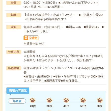
9:00～18:00（休憩60分）■ご希望があれば下記シフトも
時間
OK！早番 7:00～16:00遅番 …
【現在も積極採用中！急募！】2カ月～ ■ご応募から最短2
期間
～3日後の就業も相談可能です！
無資格未経験：時給1300円～ ■週払いOK ■扶養内OK ■
時給
日収1万400円以上
交通費
交通費全額支給
介護関連
仕事内容
≪お年寄りも自分も笑顔になれる介護の仕事！≫＊お年寄り
が昼間だけ生活のサポートを受けたり、気分転換で…
職種未経験OK / ブランクOK / パソコンスキル不要 / 英語力不
応募資格
要
■無資格・未経験OK！■年齢・学歴不問！ブランクOK!■10名
以上採用予定！■履歴書不要■社会保険完…
職場の雰囲気
年齢層
20代
30代
40代
50代
60代