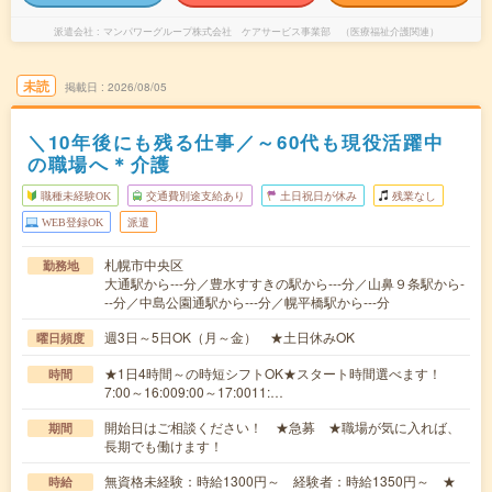
派遣会社
マンパワーグループ株式会社 ケアサービス事業部 （医療福祉介護関連）
未読
掲載日
2026/08/05
＼10年後にも残る仕事／～60代も現役活躍中
の職場へ＊介護
職種未経験OK
交通費別途支給あり
土日祝日が休み
残業なし
WEB登録OK
派遣
札幌市中央区
勤務地
大通駅から---分／豊水すすきの駅から---分／山鼻９条駅から-
--分／中島公園通駅から---分／幌平橋駅から---分
週3日～5日OK（月～金） ★土日休みOK
曜日頻度
★1日4時間～の時短シフトOK★スタート時間選べます！
時間
7:00～16:009:00～17:0011:…
開始日はご相談ください！ ★急募 ★職場が気に入れば、
期間
長期でも働けます！
無資格未経験：時給1300円～ 経験者：時給1350円～ ★
時給