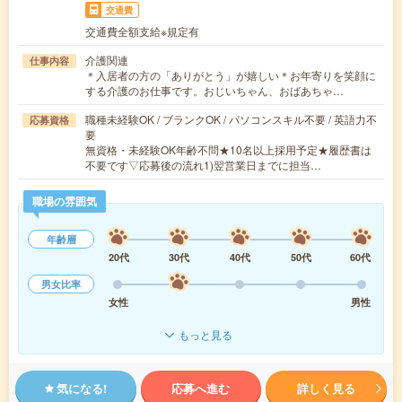
交通費
交通費全額支給※規定有
介護関連
仕事内容
＊入居者の方の「ありがとう」が嬉しい＊お年寄りを笑顔に
する介護のお仕事です。おじいちゃん、おばあちゃ…
職種未経験OK / ブランクOK / パソコンスキル不要 / 英語力不
応募資格
要
無資格・未経験OK年齢不問★10名以上採用予定★履歴書は
不要です▽応募後の流れ1)翌営業日までに担当…
職場の雰囲気
年齢層
20代
30代
40代
50代
60代
男女比率
女性
男性
もっと見る
気になる!
応募へ進む
詳しく見る