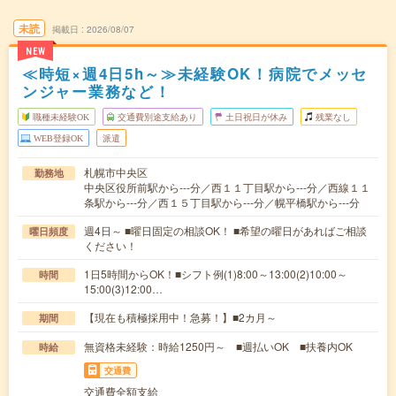
未読
掲載日
2026/08/07
NEW
≪時短×週4日5h～≫未経験OK！病院でメッセ
ンジャー業務など！
職種未経験OK
交通費別途支給あり
土日祝日が休み
残業なし
WEB登録OK
派遣
札幌市中央区
勤務地
中央区役所前駅から---分／西１１丁目駅から---分／西線１１
条駅から---分／西１５丁目駅から---分／幌平橋駅から---分
週4日～ ■曜日固定の相談OK！ ■希望の曜日があればご相談
曜日頻度
ください！
1日5時間からOK！■シフト例(1)8:00～13:00(2)10:00～
時間
15:00(3)12:00…
【現在も積極採用中！急募！】■2カ月～
期間
無資格未経験：時給1250円～ ■週払いOK ■扶養内OK
時給
交通費
交通費全額支給