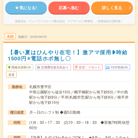
気になる!
応募へ進む
詳しく見る
派遣会社
マンパワーグループ株式会社 ケアサービス事業部 （医療福祉介護関連）
未読
掲載日
2026/08/05
【暑い夏はひんやり在宅！】激アマ採用❥時給
1500円⭐電話ホボ無し〇
職種未経験OK
交通費別途支給あり
在宅・リモート
WEB登録OK
派遣
札幌市豊平区
勤務地
中島公園駅から徒歩10分／幌平橋駅から地下鉄6分／中の島
駅から地下鉄8分／平岸(札幌市営)駅から地下鉄9分／南平岸
駅から地下鉄10分
月～日のシフト制 ◆週5日勤務
曜日頻度
(1)9：30～17：30 (2)10：30～18：30 ◆実働7時間/休憩
時間
60分
【急募】まずは3か月からでOK！ ★8月～、9月～スタート
期間