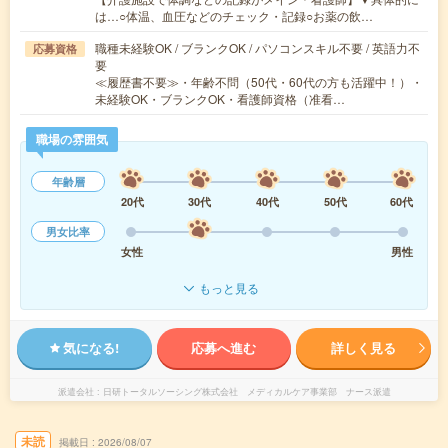
は…○体温、血圧などのチェック・記録○お薬の飲…
職種未経験OK / ブランクOK / パソコンスキル不要 / 英語力不
応募資格
要
≪履歴書不要≫・年齢不問（50代・60代の方も活躍中！）・
未経験OK・ブランクOK・看護師資格（准看…
職場の雰囲気
年齢層
20代
30代
40代
50代
60代
男女比率
女性
男性
もっと見る
気になる!
応募へ進む
詳しく見る
派遣会社
日研トータルソーシング株式会社 メディカルケア事業部 ナース派遣
未読
掲載日
2026/08/07