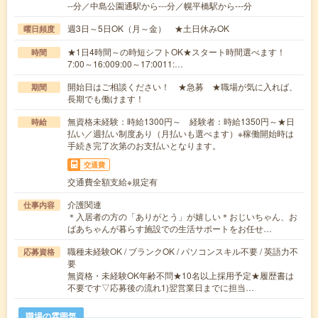
--分／中島公園通駅から---分／幌平橋駅から---分
週3日～5日OK（月～金） ★土日休みOK
曜日頻度
★1日4時間～の時短シフトOK★スタート時間選べます！
時間
7:00～16:009:00～17:0011:…
開始日はご相談ください！ ★急募 ★職場が気に入れば、
期間
長期でも働けます！
無資格未経験：時給1300円～ 経験者：時給1350円～★日
時給
払い／週払い制度あり（月払いも選べます）※稼働開始時は
手続き完了次第のお支払いとなります。
交通費
交通費全額支給※規定有
介護関連
仕事内容
＊入居者の方の「ありがとう」が嬉しい＊おじいちゃん、お
ばあちゃんが暮らす施設での生活サポートをお任せ…
職種未経験OK / ブランクOK / パソコンスキル不要 / 英語力不
応募資格
要
無資格・未経験OK年齢不問★10名以上採用予定★履歴書は
不要です▽応募後の流れ1)翌営業日までに担当…
職場の雰囲気