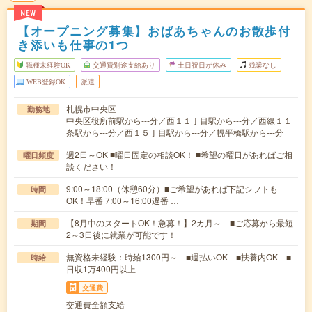
NEW
【オープニング募集】おばあちゃんのお散歩付
き添いも仕事の1つ
職種未経験OK
交通費別途支給あり
土日祝日が休み
残業なし
WEB登録OK
派遣
札幌市中央区
勤務地
中央区役所前駅から---分／西１１丁目駅から---分／西線１１
条駅から---分／西１５丁目駅から---分／幌平橋駅から---分
週2日～OK ■曜日固定の相談OK！ ■希望の曜日があればご相
曜日頻度
談ください！
9:00～18:00（休憩60分）■ご希望があれば下記シフトも
時間
OK！早番 7:00～16:00遅番 …
【8月中のスタートOK！急募！】2カ月～ ■ご応募から最短
期間
2～3日後に就業が可能です！
無資格未経験：時給1300円～ ■週払いOK ■扶養内OK ■
時給
日収1万400円以上
交通費
交通費全額支給