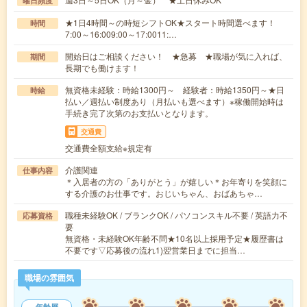
曜日頻度
★1日4時間～の時短シフトOK★スタート時間選べます！
時間
7:00～16:009:00～17:0011:…
開始日はご相談ください！ ★急募 ★職場が気に入れば、
期間
長期でも働けます！
無資格未経験：時給1300円～ 経験者：時給1350円～★日
時給
払い／週払い制度あり（月払いも選べます）※稼働開始時は
手続き完了次第のお支払いとなります。
交通費
交通費全額支給※規定有
介護関連
仕事内容
＊入居者の方の「ありがとう」が嬉しい＊お年寄りを笑顔に
する介護のお仕事です。おじいちゃん、おばあちゃ…
職種未経験OK / ブランクOK / パソコンスキル不要 / 英語力不
応募資格
要
無資格・未経験OK年齢不問★10名以上採用予定★履歴書は
不要です▽応募後の流れ1)翌営業日までに担当…
職場の雰囲気
年齢層