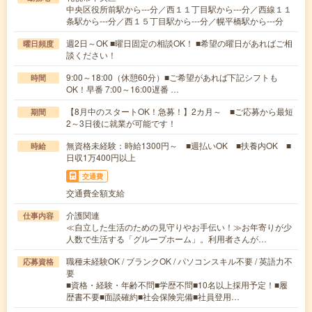
中央区役所前駅から---分／西１１丁目駅から---分／西線１１
条駅から---分／西１５丁目駅から---分／幌平橋駅から---分
週2日～OK ■曜日固定の相談OK！ ■希望の曜日があればご相
曜日頻度
談ください！
9:00～18:00（休憩60分）■ご希望があれば下記シフトも
時間
OK！早番 7:00～16:00遅番 …
【8月中のスタートOK！急募！】2カ月～ ■ご応募から最短
期間
2～3日後に就業が可能です！
無資格未経験：時給1300円～ ■週払いOK ■扶養内OK ■
時給
日収1万400円以上
交通費
交通費全額支給
介護関連
仕事内容
≪自立した生活のための見守りやお手伝い！≫お年寄りが少
人数で生活する「グループホーム」。利用者さんが…
職種未経験OK / ブランクOK / パソコンスキル不要 / 英語力不
応募資格
要
■資格・経験・年齢不問■学歴不問■10名以上採用予定！■履
歴書不要■面談確約■社会保険完備■社員登用…