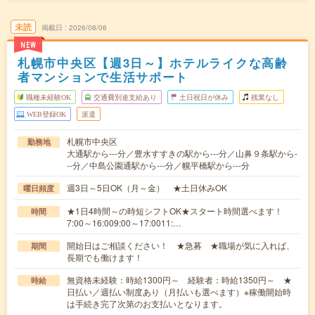
未読
掲載日
2026/08/06
NEW
札幌市中央区【週3日～】ホテルライクな高齢
者マンションで生活サポート
職種未経験OK
交通費別途支給あり
土日祝日が休み
残業なし
WEB登録OK
派遣
札幌市中央区
勤務地
大通駅から---分／豊水すすきの駅から---分／山鼻９条駅から-
--分／中島公園通駅から---分／幌平橋駅から---分
週3日～5日OK（月～金） ★土日休みOK
曜日頻度
★1日4時間～の時短シフトOK★スタート時間選べます！
時間
7:00～16:009:00～17:0011:…
開始日はご相談ください！ ★急募 ★職場が気に入れば、
期間
長期でも働けます！
無資格未経験：時給1300円～ 経験者：時給1350円～ ★
時給
日払い／週払い制度あり（月払いも選べます）※稼働開始時
は手続き完了次第のお支払いとなります。