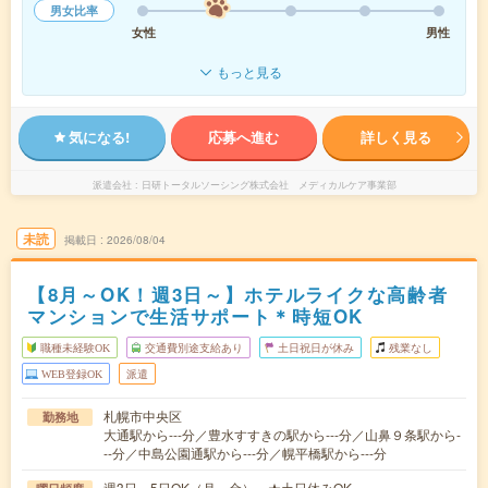
男女比率
女性
男性
もっと見る
気になる!
応募へ進む
詳しく見る
派遣会社
日研トータルソーシング株式会社 メディカルケア事業部
未読
掲載日
2026/08/04
【8月～OK！週3日～】ホテルライクな高齢者
マンションで生活サポート＊時短OK
職種未経験OK
交通費別途支給あり
土日祝日が休み
残業なし
WEB登録OK
派遣
札幌市中央区
勤務地
大通駅から---分／豊水すすきの駅から---分／山鼻９条駅から-
--分／中島公園通駅から---分／幌平橋駅から---分
週3日～5日OK（月～金） ★土日休みOK