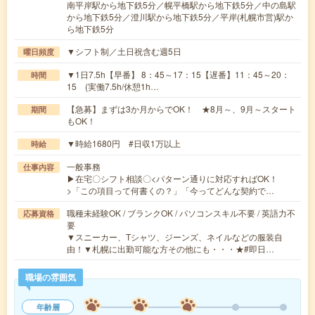
南平岸駅から地下鉄5分／幌平橋駅から地下鉄5分／中の島駅
から地下鉄5分／澄川駅から地下鉄5分／平岸(札幌市営)駅か
ら地下鉄5分
▼シフト制／土日祝含む週5日
曜日頻度
▼1日7.5h【早番】 8：45～17：15【遅番】11：45～20：
時間
15 (実働7.5h/休憩1h…
【急募】まずは3か月からでOK！ ★8月～、9月～スタート
期間
もOK！
▼時給1680円 #日収1万以上
時給
一般事務
仕事内容
▶在宅〇シフト相談〇<パターン通りに対応すればOK！
>「この項目って何書くの？」「今ってどんな契約で…
職種未経験OK / ブランクOK / パソコンスキル不要 / 英語力不
応募資格
要
▼スニーカー、Tシャツ、ジーンズ、ネイルなどの服装自
由！▼札幌に出勤可能な方その他にも・・・★#即日…
職場の雰囲気
年齢層