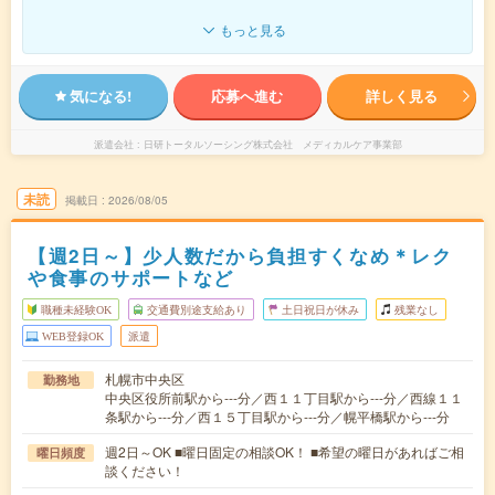
もっと見る
気になる!
応募へ進む
詳しく見る
派遣会社
日研トータルソーシング株式会社 メディカルケア事業部
未読
掲載日
2026/08/05
【週2日～】少人数だから負担すくなめ＊レク
や食事のサポートなど
職種未経験OK
交通費別途支給あり
土日祝日が休み
残業なし
WEB登録OK
派遣
札幌市中央区
勤務地
中央区役所前駅から---分／西１１丁目駅から---分／西線１１
条駅から---分／西１５丁目駅から---分／幌平橋駅から---分
週2日～OK ■曜日固定の相談OK！ ■希望の曜日があればご相
曜日頻度
談ください！