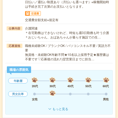
日払い／週払い制度あり（月払いも選べます）※稼働開始時
は手続き完了次第のお支払いとなります。
交通費
交通費全額支給※規定有
介護関連
仕事内容
＊在宅勤務はできないけれど、時短も週3日勤務も叶う介護
＊おじいちゃん、おばあちゃんが暮らす施設での生…
職種未経験OK / ブランクOK / パソコンスキル不要 / 英語力不
応募資格
要
無資格・未経験OK年齢不問★10名以上採用予定★履歴書は
不要です▽応募後の流れ1)翌営業日までに担当…
職場の雰囲気
年齢層
20代
30代
40代
50代
60代
男女比率
女性
男性
もっと見る