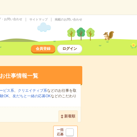
プ・お問い合わせ
サイトマップ
掲載のお問い合わせ
会員登録
ログイン
お仕事情報一覧
ービス系
、
クリエイティブ系
などのお仕事を取
験OK
、
友だちと一緒の応募OK
などのこだわり
新着順
一括
応募