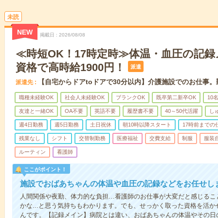
未読
NEW
掲載日
2026/08/08
≪時短OK！17時定時≫体温・血圧の記
資格で高時給1900円！
派遣
【自宅からドアtoドアで30分以内】介護施設でのお仕事
派遣先
職種未経験OK
社会人未経験OK
ブランクOK
既卒第二新卒OK
10
友達と一緒OK
OA不要
英語不要
履歴書不要
40～50代活躍
し
週4日勤務
週5日勤務
土日祝休
朝10時以降スタート
17時前までの
残業なし
シフト
交替制勤務
医療福祉
交費支給
制服
服装
ルーティン
看護師
ここがポイント！
施設でおばあちゃんの体温や血圧の記録などをお任せし
人間関係や夜勤、体力的な負担…看護師のお仕事が大変だと感じるこ
かな...と思う気持ちもわかります。でも、せっかく取った資格を活
んです。【記録メイン】病院とは違い、おばあちゃんの体温やその日