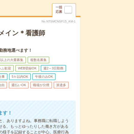
一括
応募
No.NTSMCNSP15_KM-1
録メイン＊看護師
。勤務地選べます！
名以上の大量募集
複数名募集
ゅふ歓迎
WEB登録OK
週2～3日勤務
仕事
5ｈ以内OK
午後のみOK
自由
週払いOK
職場が分煙
派遣多
ます！
と、ありますよね。事務職に転職しよう
かせる、もっとゆったりした働き方がある
の様子を記録することが中心。医療行為