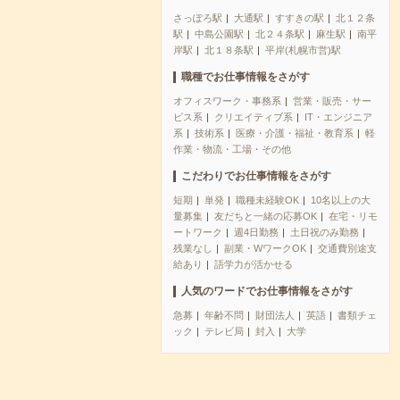
さっぽろ駅
大通駅
すすきの駅
北１２条
駅
中島公園駅
北２４条駅
麻生駅
南平
岸駅
北１８条駅
平岸(札幌市営)駅
職種でお仕事情報をさがす
オフィスワーク・事務系
営業・販売・サー
ビス系
クリエイティブ系
IT・エンジニア
系
技術系
医療・介護・福祉・教育系
軽
作業・物流・工場・その他
こだわりでお仕事情報をさがす
短期
単発
職種未経験OK
10名以上の大
量募集
友だちと一緒の応募OK
在宅・リモ
ートワーク
週4日勤務
土日祝のみ勤務
残業なし
副業・WワークOK
交通費別途支
給あり
語学力が活かせる
人気のワードでお仕事情報をさがす
急募
年齢不問
財団法人
英語
書類チェ
ック
テレビ局
封入
大学