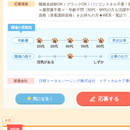
応募資格
職種未経験OK / ブランクOK / パソコンスキル不要 /
≪履歴書不要≫・年齢不問（50代・60代の方も活躍
資格（准看護師資格）をお持ちの方★WEB・電話で
職場の雰囲気
年齢層
男女比率
20代
30代
40代
50代
60代
職場の様子
仕事の仕方
活気がある
しずか
日研トータルソーシング株式会社 メディカルケア事
派遣会社
応募する
気になる！
未読
NEW