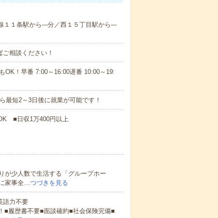
線１１条駅から---分／西１５丁目駅から---
ればご相談ください！
！早番 7:00～16:00遅番 10:00～19:
から最短2～3日後に就業が可能です！
K ■日収1万400円以上
りが少人数で生活する「グループホー
に家事全…
つづきを見る
 英語力不要
！■履歴書不要■面談確約■社会保険完備■