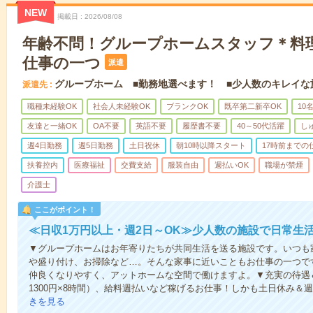
NEW
掲載日
2026/08/08
年齢不問！グループホームスタッフ＊料
仕事の一つ
派遣
グループホーム ■勤務地選べます！ ■少人数のキレイな
派遣先
職種未経験OK
社会人未経験OK
ブランクOK
既卒第二新卒OK
10
友達と一緒OK
OA不要
英語不要
履歴書不要
40～50代活躍
し
週4日勤務
週5日勤務
土日祝休
朝10時以降スタート
17時前までの
扶養控内
医療福祉
交費支給
服装自由
週払いOK
職場が禁煙
介護士
ここがポイント！
≪日収1万円以上・週2日～OK≫少人数の施設で日常生
▼グループホームはお年寄りたちが共同生活を送る施設です。いつも
や盛り付け、お掃除など…。そんな家事に近いこともお仕事の一つで
仲良くなりやすく、アットホームな空間で働けますよ。▼充実の待遇＆
1300円×8時間）、給料週払いなど稼げるお仕事！しかも土日休み＆
きを見る