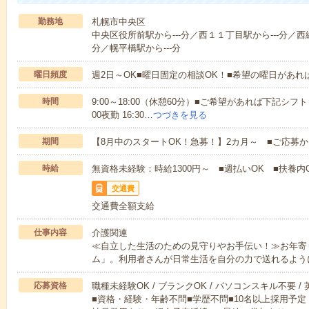
勤務地
札幌市中央区
中央区役所前駅から---分／西１１丁目駅から---分／西
分／幌平橋駅から---分
曜日頻度
週2日～OK■曜日固定の相談OK！■希望の曜日があ
時間
9:00～18:00（休憩60分）■ご希望があれば下記シフトもOK
00夜勤 16:30…
つづきを見る
期間
【8月中のスタートOK！急募！】2カ月～ ■ご応募
時給
無資格未経験：時給1300円～ ■週払いOK ■扶養内O
交通費
交通費全額支給
仕事内容
介護関連
≪自立した生活のための見守りやお手伝い！≫お年寄
ム」。利用者さんが日常生活を自分の力で送れるよう
応募資格
職種未経験OK / ブランクOK / パソコンスキル不要 /
■資格・経験・年齢不問■学歴不問■10名以上採用予定