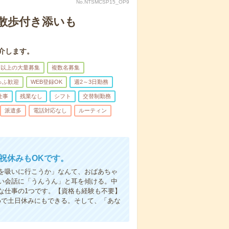
No.NTSMCSP15_OP9
散歩付き添いも
介します。
名以上の大量募集
複数名募集
ゅふ歓迎
WEB登録OK
週2～3日勤務
仕事
残業なし
シフト
交替制勤務
派遣多
電話対応なし
ルーティン
日祝休みもOKです。
を吸いに行こうか」なんて、おばあちゃ
い会話に「うんうん」と耳を傾ける。中
な仕事の1つです。【資格も経験も不要】
めで土日休みにもできる。そして、「あな