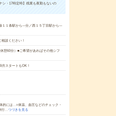
ナシ・17時定時】残業も夜勤もないの
線１１条駅から---分／西１５丁目駅から---
ご相談ください！
:00（休憩60分）■ご希望があればその他シフ
9月スタートもOK！
体的には…○体温、血圧などのチェック・
療行…
つづきを見る