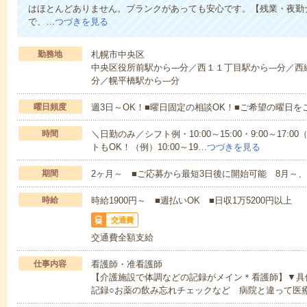
はほとんどありません。ブランクがあっても安心です。【残業・夜勤
で、…
つづきを見る
勤務地
札幌市中央区
中央区役所前駅から---分／西１１丁目駅から---分／西
分／幌平橋駅から---分
曜日頻度
週3日～OK！■曜日固定の相談OK！■ご希望の曜日を
時間
＼日勤のみ／シフト例・10:00～15:00・9:00～17
トもOK！（例）10:00～19…
つづきを見る
期間
2ヶ月～ ■ご応募から最短3日後に開始可能 8月～、
時給
時給1900円～ ■週払いOK ■日収1万5200円以上
交通費
交通費全額支給
仕事内容
看護師・准看護師
【介護施設で体調などの記録がメイン＊看護師】▼具
記録○お薬の飲み忘れチェックなど 病院と違って医