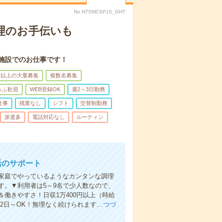
No.NTSMCSP15_GHT
理のお手伝いも
施設でのお仕事です！
名以上の大量募集
複数名募集
ゅふ歓迎
WEB登録OK
週2～3日勤務
仕事
残業なし
シフト
交替制勤務
派遣多
電話対応なし
ルーティン
活のサポート
家庭でやっているようなカンタンな調理
す。▼利用者は5～9名で少人数なので、
働きやすさ！日収1万400円以上（時給
週2日～OK！無理なく続けられます…
つづ