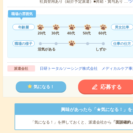
社員登用あり（紹介予定派遣）■昇給・賞与あり …
つ
職場の雰囲気
年齢層
男女比率
20代
30代
40代
50代
60代
職場の様子
仕事の仕方
活気がある
しずか
日研トータルソーシング株式会社 メディカルケア事
派遣会社
応募する
気になる！
興味があったら「★気になる！」を
「気になる！」を押しておくと、派遣会社から
「面談確約