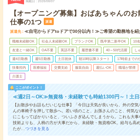
掲載日
2026/08/07
【オープニング募集】おばあちゃんのお
仕事の1つ
派遣
≪自宅からドアtoドアで30分以内！≫ご希望の勤務地を紹
派遣先
職種未経験OK
社会人未経験OK
ブランクOK
既卒第二新卒OK
10
友達と一緒OK
OA不要
英語不要
履歴書不要
40～50代活躍
し
週4日勤務
週5日勤務
土日祝休
朝10時以降スタート
17時前までの
扶養控内
医療福祉
交費支給
服装自由
週払いOK
職場が禁煙
介護士
ここがポイント！
≪週2日～OK≫無資格・未経験でも時給1300円～！土
【お散歩やお話もだいじな仕事】「今日は天気が良いから、外の空気
んの車椅子を押して散歩へ。若い頃のこと、お孫さんのこと、何気な
にこもってばかりいると、ついふさぎ込んでしまうから。これも大事
技術よりも、人柄の方が大事だから、未経験・無資格OK。給与も高
たが…
つづきを見る