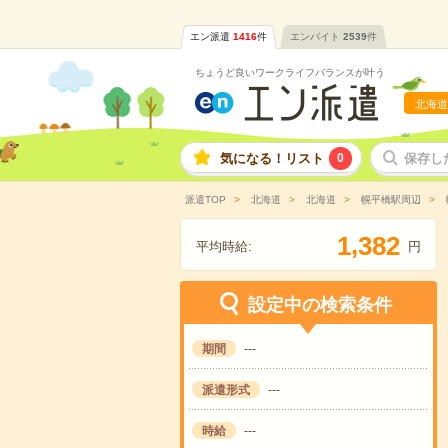
エン派遣
1416
件
エンバイト
2539
件
ちょうど良いワークライフバランスが叶う
北海道
気になる！リスト
0
保存し
派遣TOP
北海道
北海道
幌平橋駅周辺
,
1
3
8
2
平均時給:
円
設定中の検索条件
期間
---
派遣形式
---
時給
---