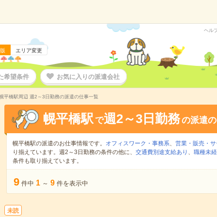
ヘル
版
エリア変更
た希望条件
お気に入りの派遣会社
幌平橋駅周辺 週2～3日勤務の派遣の仕事一覧
幌平橋駅
週2～3日勤務
で
の派遣の
幌平橋駅の派遣のお仕事情報です。
オフィスワーク・事務系
、
営業・販売・サ
り揃えています。週2～3日勤務の条件の他に、
交通費別途支給あり
、
職種未経
条件も取り揃えています。
9
1
9
件中
～
件を表示中
未読