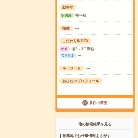
勤務地
幌平橋
駅/路線
職種
---
こだわりINDEX
週2～3日勤務
絶対
---
できれば
キーワード
---
あなたのプロフィール
---
条件の変更
他の検索結果を見る
勤務地でお仕事情報をさがす