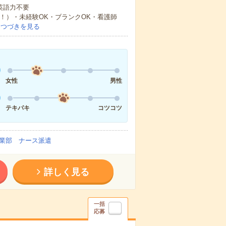
 英語力不要
中！）・未経験OK・ブランクOK・看護師
…
つづきを見る
女性
男性
テキパキ
コツコツ
業部 ナース派遣
詳しく見る
一括
応募