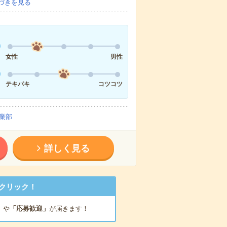
づきを見る
女性
男性
テキパキ
コツコツ
業部
詳しく見る
クリック！
」
や
「応募歓迎」
が届きます！