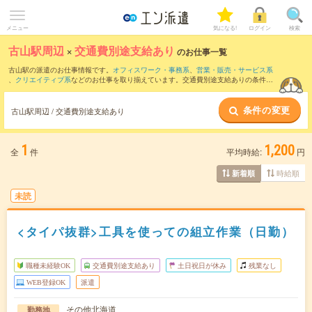
メニュー
気になる!
ログイン
検索
古山駅周辺
×
交通費別途支給あり
のお仕事一覧
古山駅の派遣のお仕事情報です。
オフィスワーク・事務系
、
営業・販売・サービス系
、
クリエイティブ系
などのお仕事を取り揃えています。交通費別途支給ありの条件の
他に、
職種未経験OK
、
友だちと一緒の応募OK
、
週4日勤務
などのこだわり条件も取り
揃えています。
条件の変更
古山駅周辺 / 交通費別途支給あり
1
1,200
全
件
平均時給:
円
時給順
新着順
未読
<タイパ抜群>工具を使っての組立作業（日勤）
職種未経験OK
交通費別途支給あり
土日祝日が休み
残業なし
WEB登録OK
派遣
その他北海道
勤務地