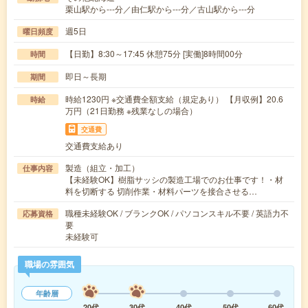
栗山駅から---分／由仁駅から---分／古山駅から---分
週5日
曜日頻度
【日勤】8:30～17:45 休憩75分 [実働]8時間00分
時間
即日～長期
期間
時給1230円 ※交通費全額支給（規定あり） 【月収例】20.6
時給
万円（21日勤務 ※残業なしの場合）
交通費
交通費支給あり
製造（組立・加工）
仕事内容
【未経験OK】樹脂サッシの製造工場でのお仕事です！・材
料を切断する 切削作業・材料パーツを接合させる…
職種未経験OK / ブランクOK / パソコンスキル不要 / 英語力不
応募資格
要
未経験可
職場の雰囲気
年齢層
20代
30代
40代
50代
60代