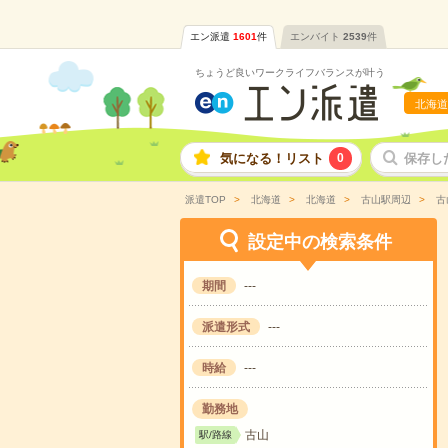
エン派遣
1601
件
エンバイト
2539
件
ちょうど良いワークライフバランスが叶う
北海道
気になる！リスト
0
保存し
派遣TOP
北海道
北海道
古山駅周辺
古
設定中の検索条件
期間
---
派遣形式
---
時給
---
勤務地
古山
駅/路線