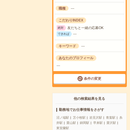
職種
---
こだわりINDEX
友だちと一緒の応募OK
絶対
---
できれば
キーワード
---
あなたのプロフィール
---
条件の変更
他の検索結果を見る
勤務地でお仕事情報をさがす
沼ノ端駅
苫小牧駅
岩見沢駅
青葉駅
糸
井駅
栗山駅
錦岡駅
早来駅
栗沢駅
東室蘭駅