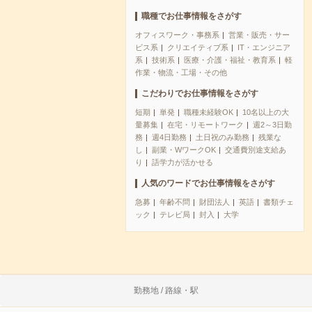
職種でお仕事情報をさがす
オフィスワーク・事務系
営業・販売・サー
ビス系
クリエイティブ系
IT・エンジニア
系
技術系
医療・介護・福祉・教育系
軽
作業・物流・工場・その他
こだわりでお仕事情報をさがす
短期
単発
職種未経験OK
10名以上の大
量募集
在宅・リモートワーク
週2～3日勤
務
週4日勤務
土日祝のみ勤務
残業な
し
副業・WワークOK
交通費別途支給あ
り
語学力が活かせる
人気のワードでお仕事情報をさがす
急募
年齢不問
財団法人
英語
書類チェ
ック
テレビ局
封入
大学
勤務地 / 路線・駅