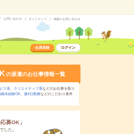
プ・お問い合わせ
サイトマップ
掲載のお問い合わせ
会員登録
ログイン
K
の派遣のお仕事情報一覧
ビス系
、
クリエイティブ系
などのお仕事を取り
職種未経験OK
、
週4日勤務
などのこだわり条件
応募OK
」
でした。