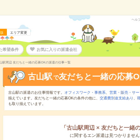
ヘル
版
エリア変更
た希望条件
お気に入りの派遣会社
山駅周辺 友だちと一緒の応募OKの派遣の仕事一覧
古山駅
友だちと一緒の応募O
で
古山駅の派遣のお仕事情報です。
オフィスワーク・事務系
、
営業・販売・サー
揃えています。友だちと一緒の応募OKの条件の他に、
交通費別途支給あり
、
も取り揃えています。
「
古山駅周辺
×
友だちと一緒の
に関するエン派遣は見つかりません