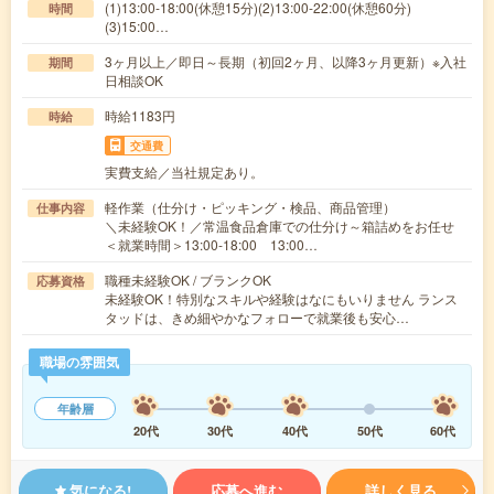
(1)13:00-18:00(休憩15分)(2)13:00-22:00(休憩60分)
時間
(3)15:00…
3ヶ月以上／即日～長期（初回2ヶ月、以降3ヶ月更新）※入社
期間
日相談OK
時給1183円
時給
交通費
実費支給／当社規定あり。
軽作業（仕分け・ピッキング・検品、商品管理）
仕事内容
＼未経験OK！／常温食品倉庫での仕分け～箱詰めをお任せ
＜就業時間＞13:00‐18:00 13:00…
職種未経験OK / ブランクOK
応募資格
未経験OK！特別なスキルや経験はなにもいりません ランス
タッドは、きめ細やかなフォローで就業後も安心…
職場の雰囲気
年齢層
20代
30代
40代
50代
60代
気になる!
応募へ進む
詳しく見る