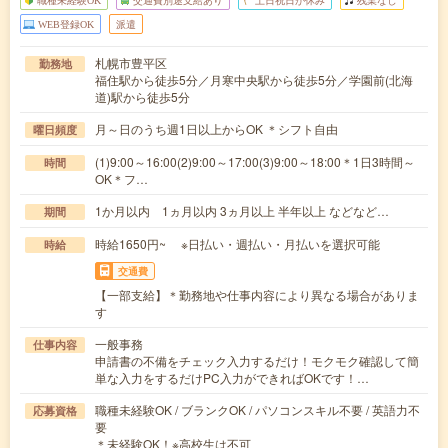
職種未経験OK
交通費別途支給あり
土日祝日が休み
残業なし
WEB登録OK
派遣
札幌市豊平区
勤務地
福住駅から徒歩5分／月寒中央駅から徒歩5分／学園前(北海
道)駅から徒歩5分
月～日のうち週1日以上からOK ＊シフト自由
曜日頻度
(1)9:00～16:00(2)9:00～17:00(3)9:00～18:00＊1日3時間～
時間
OK＊フ…
1か月以内 1ヵ月以内 3ヵ月以上 半年以上 などなど…
期間
時給1650円~ ※日払い・週払い・月払いを選択可能
時給
交通費
【一部支給】＊勤務地や仕事内容により異なる場合がありま
す
一般事務
仕事内容
申請書の不備をチェック入力するだけ！モクモク確認して簡
単な入力をするだけPC入力ができればOKです！…
職種未経験OK / ブランクOK / パソコンスキル不要 / 英語力不
応募資格
要
＊未経験OK！※高校生は不可