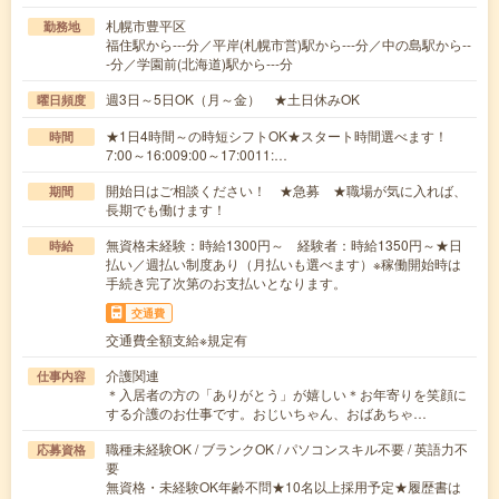
札幌市豊平区
勤務地
福住駅から---分／平岸(札幌市営)駅から---分／中の島駅から--
-分／学園前(北海道)駅から---分
週3日～5日OK（月～金） ★土日休みOK
曜日頻度
★1日4時間～の時短シフトOK★スタート時間選べます！
時間
7:00～16:009:00～17:0011:…
開始日はご相談ください！ ★急募 ★職場が気に入れば、
期間
長期でも働けます！
無資格未経験：時給1300円～ 経験者：時給1350円～★日
時給
払い／週払い制度あり（月払いも選べます）※稼働開始時は
手続き完了次第のお支払いとなります。
交通費
交通費全額支給※規定有
介護関連
仕事内容
＊入居者の方の「ありがとう」が嬉しい＊お年寄りを笑顔に
する介護のお仕事です。おじいちゃん、おばあちゃ…
職種未経験OK / ブランクOK / パソコンスキル不要 / 英語力不
応募資格
要
無資格・未経験OK年齢不問★10名以上採用予定★履歴書は