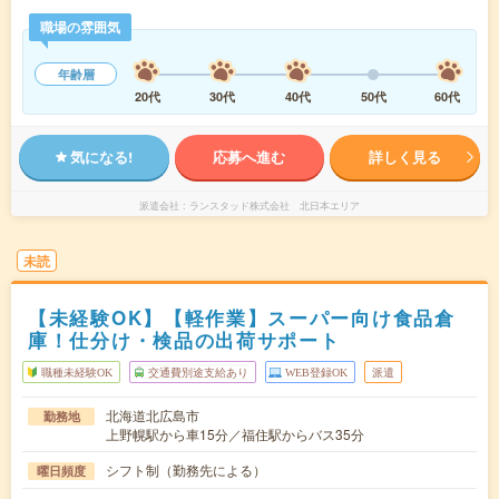
職場の雰囲気
年齢層
20代
30代
40代
50代
60代
気になる!
応募へ進む
詳しく見る
派遣会社
ランスタッド株式会社 北日本エリア
未読
【未経験OK】【軽作業】スーパー向け食品倉
庫！仕分け・検品の出荷サポート
職種未経験OK
交通費別途支給あり
WEB登録OK
派遣
北海道北広島市
勤務地
上野幌駅から車15分／福住駅からバス35分
シフト制（勤務先による）
曜日頻度