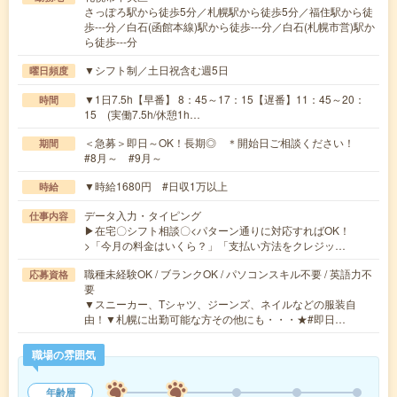
さっぽろ駅から徒歩5分／札幌駅から徒歩5分／福住駅から徒
歩---分／白石(函館本線)駅から徒歩---分／白石(札幌市営)駅か
ら徒歩---分
▼シフト制／土日祝含む週5日
曜日頻度
▼1日7.5h【早番】 8：45～17：15【遅番】11：45～20：
時間
15 (実働7.5h/休憩1h…
＜急募＞即日～OK！長期◎ ＊開始日ご相談ください！
期間
#8月～ #9月～
▼時給1680円 #日収1万以上
時給
データ入力・タイピング
仕事内容
▶在宅〇シフト相談〇<パターン通りに対応すればOK！
>「今月の料金はいくら？」「支払い方法をクレジッ…
職種未経験OK / ブランクOK / パソコンスキル不要 / 英語力不
応募資格
要
▼スニーカー、Tシャツ、ジーンズ、ネイルなどの服装自
由！▼札幌に出勤可能な方その他にも・・・★#即日…
職場の雰囲気
年齢層