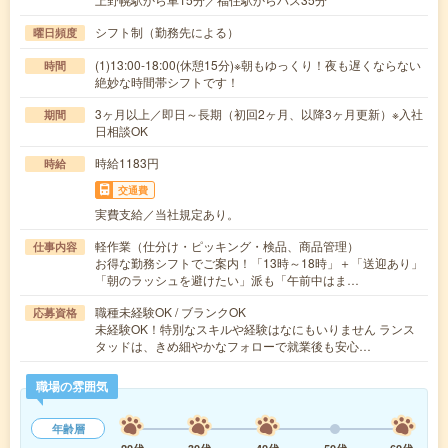
シフト制（勤務先による）
曜日頻度
(1)13:00-18:00(休憩15分)※朝もゆっくり！夜も遅くならない
時間
絶妙な時間帯シフトです！
3ヶ月以上／即日～長期（初回2ヶ月、以降3ヶ月更新）※入社
期間
日相談OK
時給1183円
時給
交通費
実費支給／当社規定あり。
軽作業（仕分け・ピッキング・検品、商品管理）
仕事内容
お得な勤務シフトでご案内！「13時～18時」＋「送迎あり」
「朝のラッシュを避けたい」派も「午前中はま…
職種未経験OK / ブランクOK
応募資格
未経験OK！特別なスキルや経験はなにもいりません ランス
タッドは、きめ細やかなフォローで就業後も安心…
職場の雰囲気
年齢層