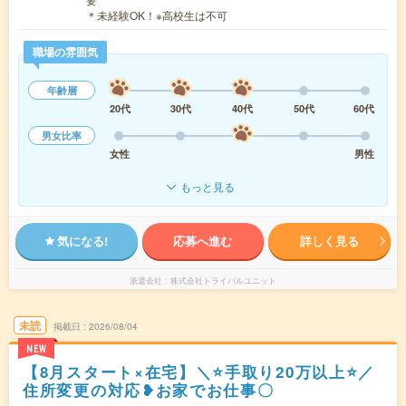
＊未経験OK！※高校生は不可
職場の雰囲気
年齢層
20代
30代
40代
50代
60代
男女比率
女性
男性
もっと見る
気になる!
応募へ進む
詳しく見る
派遣会社
株式会社トライバルユニット
未読
掲載日
2026/08/04
NEW
【8月スタート×在宅】＼⭐手取り20万以上⭐／
住所変更の対応❥お家でお仕事〇