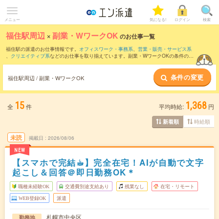
メニュー
気になる!
ログイン
検索
福住駅周辺
×
副業・WワークOK
のお仕事一覧
福住駅の派遣のお仕事情報です。
オフィスワーク・事務系
、
営業・販売・サービス系
、
クリエイティブ系
などのお仕事を取り揃えています。副業・WワークOKの条件の他
に、
交通費別途支給あり
、
職種未経験OK
、
友だちと一緒の応募OK
などのこだわり条
件も取り揃えています。
条件の変更
福住駅周辺 / 副業・WワークOK
15
1,368
全
件
平均時給:
円
時給順
新着順
未読
掲載日
2026/08/06
NEW
【スマホで完結☕︎】完全在宅！AIが自動で文字
起こし＆回答＠即日勤務OK＊
職種未経験OK
交通費別途支給あり
残業なし
在宅・リモート
WEB登録OK
派遣
札幌市中央区
勤務地