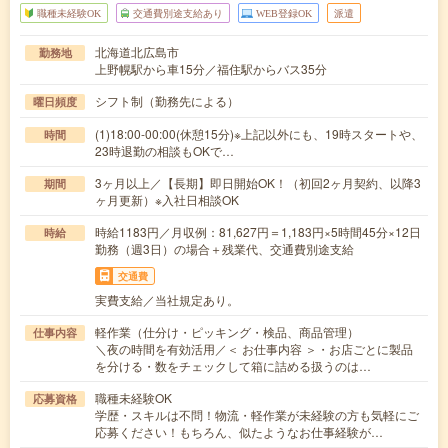
職種未経験OK
交通費別途支給あり
WEB登録OK
派遣
北海道北広島市
勤務地
上野幌駅から車15分／福住駅からバス35分
シフト制（勤務先による）
曜日頻度
(1)18:00-00:00(休憩15分)※上記以外にも、19時スタートや、
時間
23時退勤の相談もOKで…
3ヶ月以上／【長期】即日開始OK！（初回2ヶ月契約、以降3
期間
ヶ月更新）※入社日相談OK
時給1183円／月収例：81,627円＝1,183円×5時間45分×12日
時給
勤務（週3日）の場合＋残業代、交通費別途支給
交通費
実費支給／当社規定あり。
軽作業（仕分け・ピッキング・検品、商品管理）
仕事内容
＼夜の時間を有効活用／＜ お仕事内容 ＞・お店ごとに製品
を分ける・数をチェックして箱に詰める扱うのは…
職種未経験OK
応募資格
学歴・スキルは不問！物流・軽作業が未経験の方も気軽にご
応募ください！もちろん、似たようなお仕事経験が…