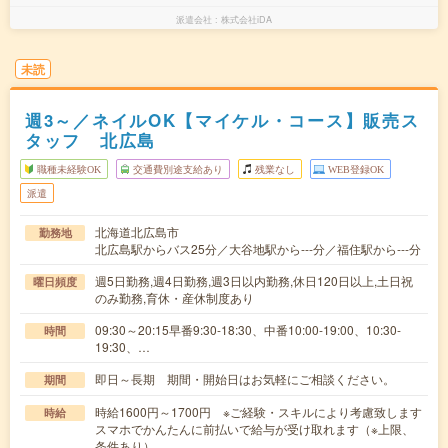
派遣会社
株式会社iDA
未読
週3～／ネイルOK【マイケル・コース】販売ス
タッフ 北広島
職種未経験OK
交通費別途支給あり
残業なし
WEB登録OK
派遣
北海道北広島市
勤務地
北広島駅からバス25分／大谷地駅から---分／福住駅から---分
週5日勤務,週4日勤務,週3日以内勤務,休日120日以上,土日祝
曜日頻度
のみ勤務,育休・産休制度あり
09:30～20:15早番9:30-18:30、中番10:00-19:00、10:30-
時間
19:30、…
即日～長期 期間・開始日はお気軽にご相談ください。
期間
時給1600円～1700円 ※ご経験・スキルにより考慮致します
時給
スマホでかんたんに前払いで給与が受け取れます（※上限、
条件あり）