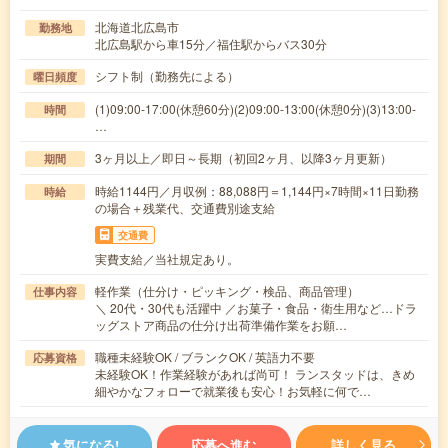
北海道北広島市
勤務地
北広島駅から車15分／福住駅からバス30分
シフト制（勤務先による）
曜日頻度
(1)09:00-17:00(休憩60分)(2)09:00-13:00(休憩0分)(3)13:00-
時間
…
3ヶ月以上／即日～長期（初回2ヶ月、以降3ヶ月更新）
期間
時給1144円／月収例：88,088円＝1,144円×7時間×11日勤務
時給
の場合＋残業代、交通費別途支給
交通費
実費支給／当社規定あり。
軽作業（仕分け・ピッキング・検品、商品管理）
仕事内容
＼ 20代・30代も活躍中 ／お菓子・食品・衛生用など…ドラ
ッグストア商品の仕分け出荷準備作業をお願…
職種未経験OK / ブランクOK / 英語力不要
応募資格
未経験OK！作業経験があれば尚可！ ランスタッドは、きめ
細やかなフォローで就業後も安心！お気軽に何で…
気になる!
応募へ進む
詳しく見る