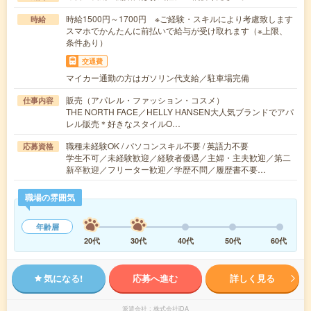
時給1500円～1700円 ※ご経験・スキルにより考慮致します
時給
スマホでかんたんに前払いで給与が受け取れます（※上限、
条件あり）
交通費
マイカー通勤の方はガソリン代支給／駐車場完備
販売（アパレル・ファッション・コスメ）
仕事内容
THE NORTH FACE／HELLY HANSEN大人気ブランドでアパ
レル販売＊好きなスタイルO…
職種未経験OK / パソコンスキル不要 / 英語力不要
応募資格
学生不可／未経験歓迎／経験者優遇／主婦・主夫歓迎／第二
新卒歓迎／フリーター歓迎／学歴不問／履歴書不要…
職場の雰囲気
年齢層
20代
30代
40代
50代
60代
気になる!
応募へ進む
詳しく見る
派遣会社
株式会社iDA