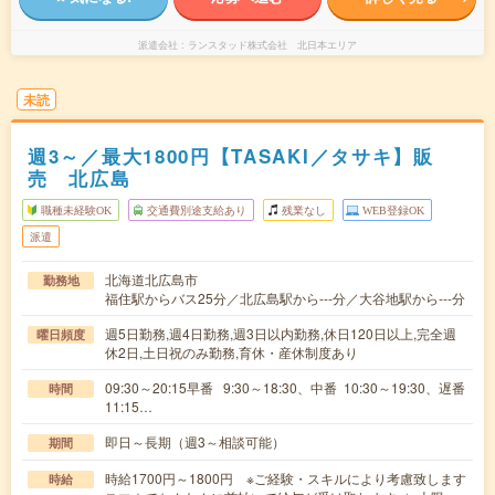
派遣会社
ランスタッド株式会社 北日本エリア
未読
週3～／最大1800円【TASAKI／タサキ】販
売 北広島
職種未経験OK
交通費別途支給あり
残業なし
WEB登録OK
派遣
北海道北広島市
勤務地
福住駅からバス25分／北広島駅から---分／大谷地駅から---分
週5日勤務,週4日勤務,週3日以内勤務,休日120日以上,完全週
曜日頻度
休2日,土日祝のみ勤務,育休・産休制度あり
09:30～20:15早番 9:30～18:30、中番 10:30～19:30、遅番
時間
11:15…
即日～長期（週3～相談可能）
期間
時給1700円～1800円 ※ご経験・スキルにより考慮致します
時給