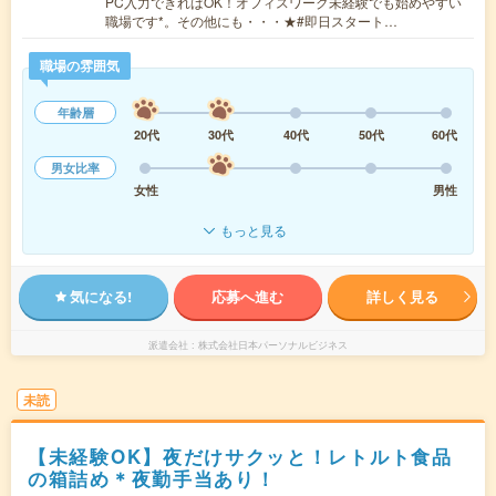
PC入力できればOK！オフィスワーク未経験でも始めやすい
職場です*。その他にも・・・★#即日スタート…
職場の雰囲気
年齢層
20代
30代
40代
50代
60代
男女比率
女性
男性
もっと見る
気になる!
応募へ進む
詳しく見る
派遣会社
株式会社日本パーソナルビジネス
未読
【未経験OK】夜だけサクッと！レトルト食品
の箱詰め＊夜勤手当あり！