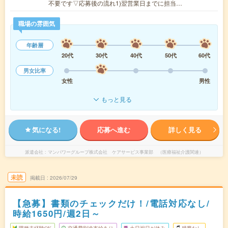
不要です▽応募後の流れ1)翌営業日までに担当…
職場の雰囲気
年齢層
20代
30代
40代
50代
60代
男女比率
女性
男性
もっと見る
気になる!
応募へ進む
詳しく見る
派遣会社
マンパワーグループ株式会社 ケアサービス事業部 （医療福祉介護関連）
未読
掲載日
2026/07/29
【急募】書類のチェックだけ！/電話対応なし/
時給1650円/週2日～