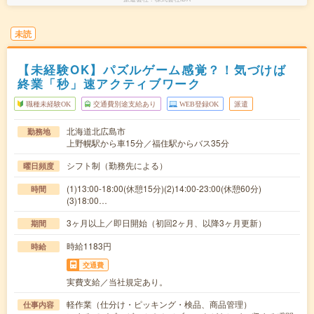
未読
【未経験OK】パズルゲーム感覚？！気づけば
終業「秒」速アクティブワーク
職種未経験OK
交通費別途支給あり
WEB登録OK
派遣
北海道北広島市
勤務地
上野幌駅から車15分／福住駅からバス35分
シフト制（勤務先による）
曜日頻度
(1)13:00-18:00(休憩15分)(2)14:00-23:00(休憩60分)
時間
(3)18:00…
3ヶ月以上／即日開始（初回2ヶ月、以降3ヶ月更新）
期間
時給1183円
時給
交通費
実費支給／当社規定あり。
軽作業（仕分け・ピッキング・検品、商品管理）
仕事内容