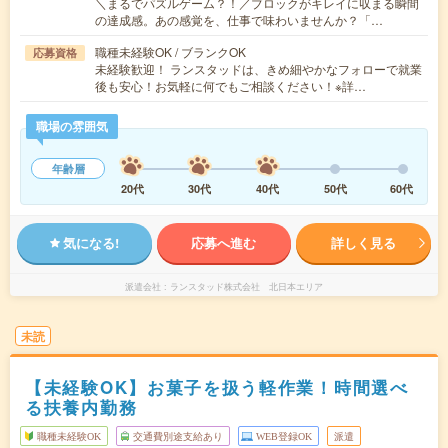
＼まるでパズルゲーム？！／ブロックがキレイに収まる瞬間
の達成感。あの感覚を、仕事で味わいませんか？「…
職種未経験OK / ブランクOK
応募資格
未経験歓迎！ ランスタッドは、きめ細やかなフォローで就業
後も安心！お気軽に何でもご相談ください！※詳…
職場の雰囲気
年齢層
20代
30代
40代
50代
60代
気になる!
応募へ進む
詳しく見る
派遣会社
ランスタッド株式会社 北日本エリア
未読
【未経験OK】お菓子を扱う軽作業！時間選べ
る扶養内勤務
職種未経験OK
交通費別途支給あり
WEB登録OK
派遣