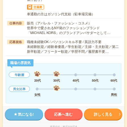
交通費
車通勤の方はガソリン代支給（駐車場完備）
販売（アパレル・ファッション・コスメ）
仕事内容
世界中で愛されるNY発のファッションブランド
「MICHAEL KORS」のブランドアンバサダーとして…
職種未経験OK / パソコンスキル不要 / 英語力不要
応募資格
未経験歓迎／経験者優遇／学生歓迎／主婦・主夫歓迎／第二
新卒歓迎／フリーター歓迎／学歴不問／履歴書不要…
職場の雰囲気
年齢層
20代
30代
40代
50代
60代
男女比率
女性
男性
気になる!
応募へ進む
詳しく見る
派遣会社
株式会社iDA