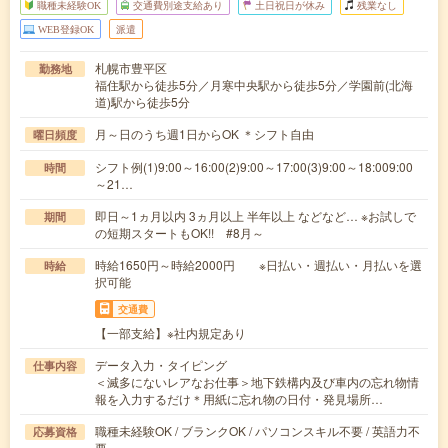
職種未経験OK
交通費別途支給あり
土日祝日が休み
残業なし
WEB登録OK
派遣
札幌市豊平区
勤務地
福住駅から徒歩5分／月寒中央駅から徒歩5分／学園前(北海
道)駅から徒歩5分
月～日のうち週1日からOK ＊シフト自由
曜日頻度
シフト例(1)9:00～16:00(2)9:00～17:00(3)9:00～18:009:00
時間
～21…
即日～1ヵ月以内 3ヵ月以上 半年以上 などなど… ※お試しで
期間
の短期スタートもOK!! #8月～
時給1650円～時給2000円 ※日払い・週払い・月払いを選
時給
択可能
交通費
【一部支給】※社内規定あり
データ入力・タイピング
仕事内容
＜滅多にないレアなお仕事＞地下鉄構内及び車内の忘れ物情
報を入力するだけ＊用紙に忘れ物の日付・発見場所…
職種未経験OK / ブランクOK / パソコンスキル不要 / 英語力不
応募資格
要