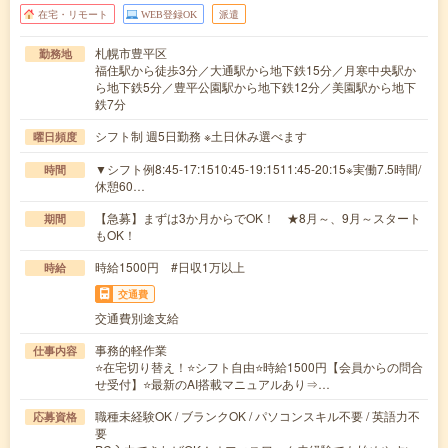
在宅・リモート
WEB登録OK
派遣
札幌市豊平区
勤務地
福住駅から徒歩3分／大通駅から地下鉄15分／月寒中央駅か
ら地下鉄5分／豊平公園駅から地下鉄12分／美園駅から地下
鉄7分
シフト制 週5日勤務 ※土日休み選べます
曜日頻度
▼シフト例8:45-17:1510:45-19:1511:45-20:15※実働7.5時間/
時間
休憩60…
【急募】まずは3か月からでOK！ ★8月～、9月～スタート
期間
もOK！
時給1500円 #日収1万以上
時給
交通費
交通費別途支給
事務的軽作業
仕事内容
⭐在宅切り替え！⭐シフト自由⭐時給1500円【会員からの問合
せ受付】⭐最新のAI搭載マニュアルあり⇒…
職種未経験OK / ブランクOK / パソコンスキル不要 / 英語力不
応募資格
要