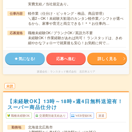
実費支給／当社規定あり。
軽作業（仕分け・ピッキング・検品、商品管理）
仕事内容
＼週2～OK！未経験大歓迎のカンタン軽作業／シフトが選べ
るから、家事や育児と両立できる！＊＊お仕事内…
職種未経験OK / ブランクOK / 英語力不要
応募資格
未経験OK！作業経験があれば尚可！ ランスタッドは、きめ
細やかなフォローで就業後も安心！お気軽に何で…
気になる!
応募へ進む
詳しく見る
派遣会社
ランスタッド株式会社 北日本エリア
未読
【未経験OK】13時～18時×週4日無料送迎有！
スーパー商品仕分け
職種未経験OK
交通費別途支給あり
WEB登録OK
派遣
北海道北広島市
勤務地
上野幌駅から車15分／福住駅からバス35分