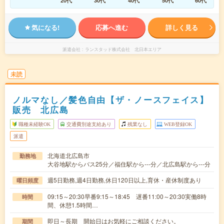
20代
30代
40代
50代
60代
気になる!
応募へ進む
詳しく見る
派遣会社
ランスタッド株式会社 北日本エリア
未読
ノルマなし／髪色自由【ザ・ノースフェイス】
販売 北広島
職種未経験OK
交通費別途支給あり
残業なし
WEB登録OK
派遣
北海道北広島市
勤務地
大谷地駅からバス25分／福住駅から---分／北広島駅から---分
週5日勤務,週4日勤務,休日120日以上,育休・産休制度あり
曜日頻度
09:15～20:30早番9:15～18:45 遅番11:00～20:30実働8時
時間
間、休憩1.5時間…
即日～長期 開始日はお気軽にご相談ください。
期間