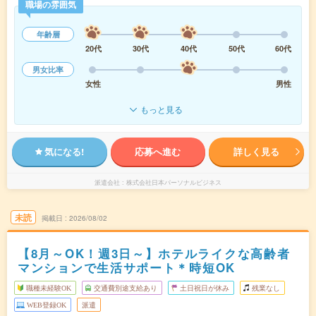
職場の雰囲気
年齢層
20代
30代
40代
50代
60代
男女比率
女性
男性
もっと見る
気になる!
応募へ進む
詳しく見る
派遣会社
株式会社日本パーソナルビジネス
未読
掲載日
2026/08/02
【8月～OK！週3日～】ホテルライクな高齢者
マンションで生活サポート＊時短OK
職種未経験OK
交通費別途支給あり
土日祝日が休み
残業なし
WEB登録OK
派遣