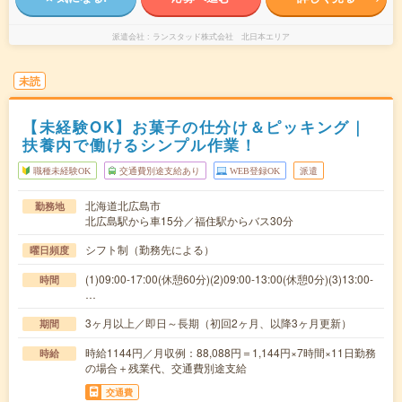
派遣会社
ランスタッド株式会社 北日本エリア
未読
【未経験OK】お菓子の仕分け＆ピッキング｜
扶養内で働けるシンプル作業！
職種未経験OK
交通費別途支給あり
WEB登録OK
派遣
北海道北広島市
勤務地
北広島駅から車15分／福住駅からバス30分
シフト制（勤務先による）
曜日頻度
(1)09:00-17:00(休憩60分)(2)09:00-13:00(休憩0分)(3)13:00-
時間
…
3ヶ月以上／即日～長期（初回2ヶ月、以降3ヶ月更新）
期間
時給1144円／月収例：88,088円＝1,144円×7時間×11日勤務
時給
の場合＋残業代、交通費別途支給
交通費