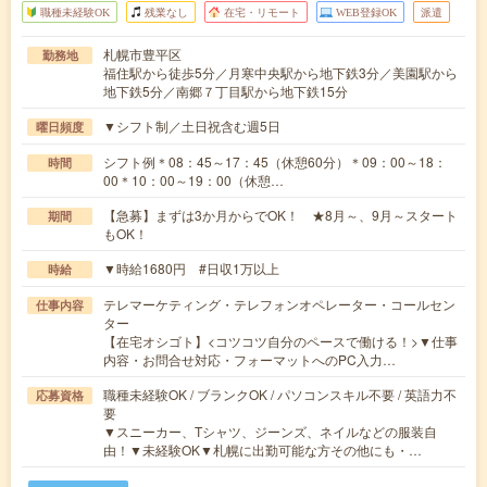
職種未経験OK
残業なし
在宅・リモート
WEB登録OK
派遣
札幌市豊平区
勤務地
福住駅から徒歩5分／月寒中央駅から地下鉄3分／美園駅から
地下鉄5分／南郷７丁目駅から地下鉄15分
▼シフト制／土日祝含む週5日
曜日頻度
シフト例＊08：45～17：45（休憩60分）＊09：00～18：
時間
00＊10：00～19：00（休憩…
【急募】まずは3か月からでOK！ ★8月～、9月～スタート
期間
もOK！
▼時給1680円 #日収1万以上
時給
テレマーケティング・テレフォンオペレーター・コールセン
仕事内容
ター
【在宅オシゴト】<コツコツ自分のペースで働ける！>▼仕事
内容・お問合せ対応・フォーマットへのPC入力…
職種未経験OK / ブランクOK / パソコンスキル不要 / 英語力不
応募資格
要
▼スニーカー、Tシャツ、ジーンズ、ネイルなどの服装自
由！▼未経験OK▼札幌に出勤可能な方その他にも・…