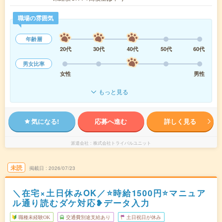
職場の雰囲気
年齢層
20代
30代
40代
50代
60代
男女比率
女性
男性
もっと見る
気になる!
応募へ進む
詳しく見る
派遣会社
株式会社トライバルユニット
未読
掲載日
2026/07/23
＼在宅×土日休みOK／⭐時給1500円⭐マニュア
ル通り読むダケ対応❥データ入力
職種未経験OK
交通費別途支給あり
土日祝日が休み