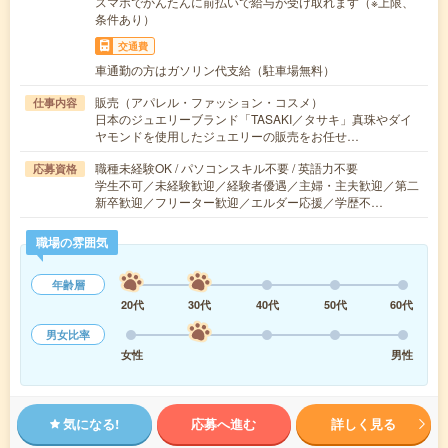
スマホでかんたんに前払いで給与が受け取れます（※上限、
条件あり）
交通費
車通勤の方はガソリン代支給（駐車場無料）
販売（アパレル・ファッション・コスメ）
仕事内容
日本のジュエリーブランド「TASAKI／タサキ」真珠やダイ
ヤモンドを使用したジュエリーの販売をお任せ…
職種未経験OK / パソコンスキル不要 / 英語力不要
応募資格
学生不可／未経験歓迎／経験者優遇／主婦・主夫歓迎／第二
新卒歓迎／フリーター歓迎／エルダー応援／学歴不…
職場の雰囲気
年齢層
20代
30代
40代
50代
60代
男女比率
女性
男性
気になる!
応募へ進む
詳しく見る