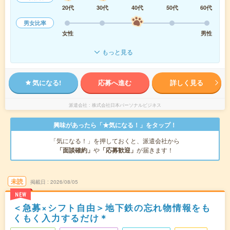
20代
30代
40代
50代
60代
男女比率
女性
男性
もっと見る
気になる!
応募へ進む
詳しく見る
派遣会社
株式会社日本パーソナルビジネス
興味があったら「★気になる！」をタップ！
「気になる！」を押しておくと、派遣会社から
「面談確約」
や
「応募歓迎」
が届きます！
未読
掲載日
2026/08/05
NEW
＜急募×シフト自由＞地下鉄の忘れ物情報をも
くもく入力するだけ＊