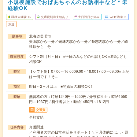
小規模施設でおばあちゃんのお話相手など＊未
経験OK
職種未経験OK
交通費別途支給あり
土日祝日が休み
WEB登録OK
派遣
北海道美唄市
勤務地
美唄駅から---分／光珠内駅から---分／茶志内駅から---分／峰
延駅から---分
シフト制（月～日） ※平日のみなどの相談もOK ※週3なども
曜日頻度
相談OK
【シフト例】07:00～16:0009:00～18:0017:00～09:00※ 上記
時間
は一例です！そ…
即日～2ヶ月以上 ■開始日の相談OK！
期間
無資格の方：時給1240円～1550円 / 介護福祉士：時給1550
時給
円～1937円 / 初任者以上：時給1450円～1812円
交通費
全額支給
介護関連
仕事内容
／利用者の方の日常生活をサポート！＼▽具体的には…・買