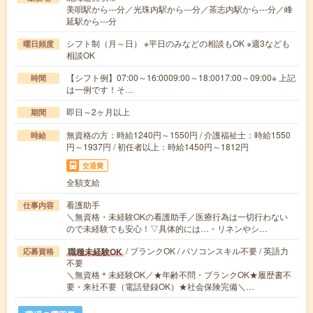
美唄駅から---分／光珠内駅から---分／茶志内駅から---分／峰
延駅から---分
シフト制（月～日） ※平日のみなどの相談もOK ※週3なども
曜日頻度
相談OK
【シフト例】07:00～16:0009:00～18:0017:00～09:00※ 上記
時間
は一例です！そ…
即日～2ヶ月以上
期間
無資格の方：時給1240円～1550円 / 介護福祉士：時給1550
時給
円～1937円 / 初任者以上：時給1450円～1812円
交通費
全額支給
看護助手
仕事内容
＼無資格・未経験OKの看護助手／医療行為は一切行わない
ので未経験でも安心！▽具体的には…・リネンやシ…
/ ブランクOK / パソコンスキル不要 / 英語力
職種未経験OK
応募資格
不要
＼無資格＊未経験OK／★年齢不問・ブランクOK★履歴書不
要・来社不要（電話登録OK）★社会保険完備＼…