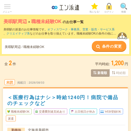
メニュー
気になる!
ログイン
検索
美唄駅周辺
×
職種未経験OK
のお仕事一覧
美唄駅の派遣のお仕事情報です。
オフィスワーク・事務系
、
営業・販売・サービス系
、
クリエイティブ系
などのお仕事を取り揃えています。職種未経験OKの条件の他に、
交通費別途支給あり
、
友だちと一緒の応募OK
、
週4日勤務
などのこだわり条件も取り
揃えています。
条件の変更
美唄駅周辺 / 職種未経験OK
2
1,200
全
件
平均時給:
円
時給順
新着順
未読
掲載日
2026/08/03
＜医療行為はナシ＞時給1240円！病院で備品
のチェックなど
職種未経験OK
交通費別途支給あり
土日祝日が休み
WEB登録OK
派遣
北海道美唄市
勤務地