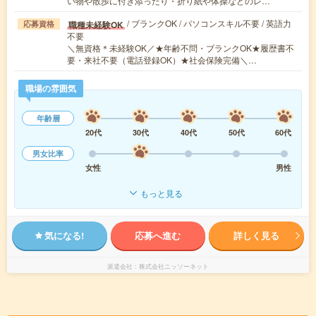
い物や散歩に付き添ったり・折り紙や体操などのレ…
/ ブランクOK / パソコンスキル不要 / 英語力
職種未経験OK
応募資格
不要
＼無資格＊未経験OK／★年齢不問・ブランクOK★履歴書不
要・来社不要（電話登録OK）★社会保険完備＼…
職場の雰囲気
年齢層
20代
30代
40代
50代
60代
男女比率
女性
男性
もっと見る
気になる!
応募へ進む
詳しく見る
派遣会社
株式会社ニッソーネット