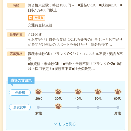
無資格未経験：時給1300円～ ■週払いOK ■扶養内OK ■
時給
日収1万400円以上
交通費
交通費全額支給
介護関連
仕事内容
≪お年寄りも自分も笑顔になれる介護の仕事！≫＊お年寄り
が昼間だけ生活のサポートを受けたり、気分転換で…
職種未経験OK / ブランクOK / パソコンスキル不要 / 英語力不
応募資格
要
■無資格・未経験OK！■年齢・学歴不問！ブランクOK!■10名
以上採用予定！■履歴書不要■社会保険完…
職場の雰囲気
年齢層
20代
30代
40代
50代
60代
男女比率
女性
男性
もっと見る