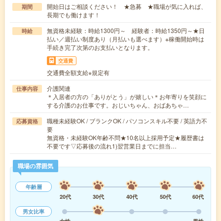
開始日はご相談ください！ ★急募 ★職場が気に入れば、
期間
長期でも働けます！
無資格未経験：時給1300円～ 経験者：時給1350円～★日
時給
払い／週払い制度あり（月払いも選べます）※稼働開始時は
手続き完了次第のお支払いとなります。
交通費
交通費全額支給※規定有
介護関連
仕事内容
＊入居者の方の「ありがとう」が嬉しい＊お年寄りを笑顔に
する介護のお仕事です。おじいちゃん、おばあちゃ…
職種未経験OK / ブランクOK / パソコンスキル不要 / 英語力不
応募資格
要
無資格・未経験OK年齢不問★10名以上採用予定★履歴書は
不要です▽応募後の流れ1)翌営業日までに担当…
職場の雰囲気
年齢層
20代
30代
40代
50代
60代
男女比率