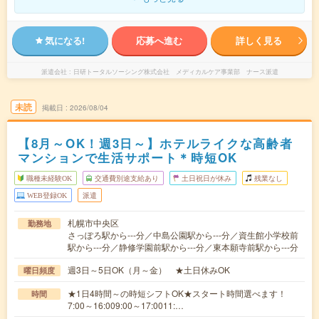
気になる!
応募へ進む
詳しく見る
派遣会社
日研トータルソーシング株式会社 メディカルケア事業部 ナース派遣
未読
掲載日
2026/08/04
【8月～OK！週3日～】ホテルライクな高齢者
マンションで生活サポート＊時短OK
職種未経験OK
交通費別途支給あり
土日祝日が休み
残業なし
WEB登録OK
派遣
札幌市中央区
勤務地
さっぽろ駅から---分／中島公園駅から---分／資生館小学校前
駅から---分／静修学園前駅から---分／東本願寺前駅から---分
週3日～5日OK（月～金） ★土日休みOK
曜日頻度
★1日4時間～の時短シフトOK★スタート時間選べます！
時間
7:00～16:009:00～17:0011:…