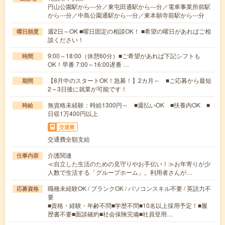
円山公園駅から---分／東屯田通駅から---分／電車事業所前駅
から---分／中島公園通駅から---分／東本願寺前駅から---分
週2日～OK ■曜日固定の相談OK！ ■希望の曜日があればご相
曜日頻度
談ください！
9:00～18:00（休憩60分）■ご希望があれば下記シフトも
時間
OK！早番 7:00～16:00遅番 …
【8月中のスタートOK！急募！】2カ月～ ■ご応募から最短
期間
2～3日後に就業が可能です！
無資格未経験：時給1300円～ ■週払いOK ■扶養内OK ■
時給
日収1万400円以上
交通費
交通費全額支給
介護関連
仕事内容
≪自立した生活のための見守りやお手伝い！≫お年寄りが少
人数で生活する「グループホーム」。利用者さんが…
職種未経験OK / ブランクOK / パソコンスキル不要 / 英語力不
応募資格
要
■資格・経験・年齢不問■学歴不問■10名以上採用予定！■履
歴書不要■面談確約■社会保険完備■社員登用…