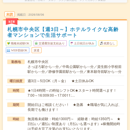
未読
掲載日
2026/08/06
NEW
札幌市中央区【週3日～】ホテルライクな高齢
者マンションで生活サポート
職種未経験OK
交通費別途支給あり
土日祝日が休み
残業なし
WEB登録OK
派遣
札幌市中央区
勤務地
さっぽろ駅から---分／中島公園駅から---分／資生館小学校前
駅から---分／静修学園前駅から---分／東本願寺前駅から---分
週3日～5日OK（月～金） ★土日休みOK
曜日頻度
★1日4時間～の時短シフトOK★スタート時間選べます！
時間
7:00～16:009:00～17:0011:…
開始日はご相談ください！ ★急募 ★職場が気に入れば、
期間
長期でも働けます！
無資格未経験：時給1300円～ 経験者：時給1350円～ ★
時給
日払い／週払い制度あり（月払いも選べます）※稼働開始時
は手続き完了次第のお支払いとなります。