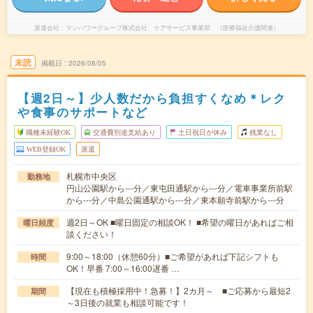
派遣会社
マンパワーグループ株式会社 ケアサービス事業部 （医療福祉介護関連）
未読
掲載日
2026/08/05
【週2日～】少人数だから負担すくなめ＊レク
や食事のサポートなど
職種未経験OK
交通費別途支給あり
土日祝日が休み
残業なし
WEB登録OK
派遣
札幌市中央区
勤務地
円山公園駅から---分／東屯田通駅から---分／電車事業所前駅
から---分／中島公園通駅から---分／東本願寺前駅から---分
週2日～OK ■曜日固定の相談OK！ ■希望の曜日があればご相
曜日頻度
談ください！
9:00～18:00（休憩60分）■ご希望があれば下記シフトも
時間
OK！早番 7:00～16:00遅番 …
【現在も積極採用中！急募！】2カ月～ ■ご応募から最短2
期間
～3日後の就業も相談可能です！