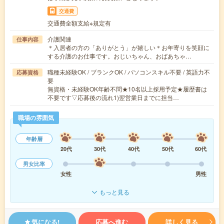
交通費
交通費全額支給※規定有
介護関連
仕事内容
＊入居者の方の「ありがとう」が嬉しい＊お年寄りを笑顔に
する介護のお仕事です。おじいちゃん、おばあちゃ…
職種未経験OK / ブランクOK / パソコンスキル不要 / 英語力不
応募資格
要
無資格・未経験OK年齢不問★10名以上採用予定★履歴書は
不要です▽応募後の流れ1)翌営業日までに担当…
職場の雰囲気
年齢層
20代
30代
40代
50代
60代
男女比率
女性
男性
もっと見る
気になる!
応募へ進む
詳しく見る