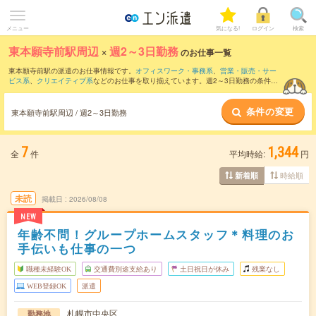
メニュー
気になる!
ログイン
検索
東本願寺前駅周辺
×
週2～3日勤務
のお仕事一覧
東本願寺前駅の派遣のお仕事情報です。
オフィスワーク・事務系
、
営業・販売・サー
ビス系
、
クリエイティブ系
などのお仕事を取り揃えています。週2～3日勤務の条件の
他に、
交通費別途支給あり
、
職種未経験OK
、
友だちと一緒の応募OK
などのこだわり
条件も取り揃えています。
条件の変更
東本願寺前駅周辺 / 週2～3日勤務
7
1,344
全
件
平均時給:
円
時給順
新着順
未読
掲載日
2026/08/08
NEW
年齢不問！グループホームスタッフ＊料理のお
手伝いも仕事の一つ
職種未経験OK
交通費別途支給あり
土日祝日が休み
残業なし
WEB登録OK
派遣
札幌市中央区
勤務地