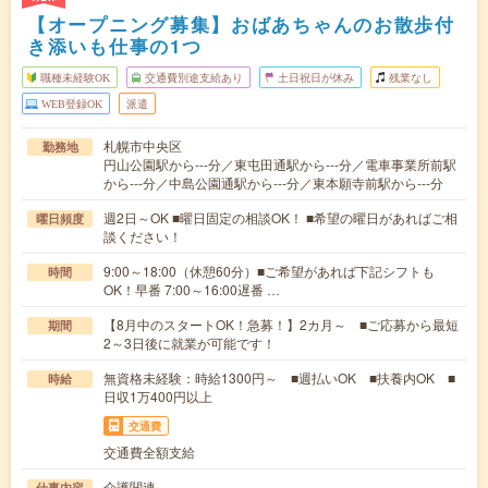
【オープニング募集】おばあちゃんのお散歩付
き添いも仕事の1つ
職種未経験OK
交通費別途支給あり
土日祝日が休み
残業なし
WEB登録OK
派遣
札幌市中央区
勤務地
円山公園駅から---分／東屯田通駅から---分／電車事業所前駅
から---分／中島公園通駅から---分／東本願寺前駅から---分
週2日～OK ■曜日固定の相談OK！ ■希望の曜日があればご相
曜日頻度
談ください！
9:00～18:00（休憩60分）■ご希望があれば下記シフトも
時間
OK！早番 7:00～16:00遅番 …
【8月中のスタートOK！急募！】2カ月～ ■ご応募から最短
期間
2～3日後に就業が可能です！
無資格未経験：時給1300円～ ■週払いOK ■扶養内OK ■
時給
日収1万400円以上
交通費
交通費全額支給
介護関連
仕事内容