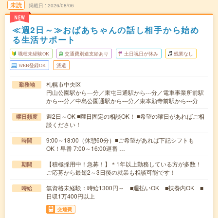
未読
掲載日
2026/08/06
NEW
≪週2日～≫おばあちゃんの話し相手から始め
る生活サポート
職種未経験OK
交通費別途支給あり
土日祝日が休み
残業なし
WEB登録OK
派遣
札幌市中央区
勤務地
円山公園駅から---分／東屯田通駅から---分／電車事業所前駅
から---分／中島公園通駅から---分／東本願寺前駅から---分
週2日～OK ■曜日固定の相談OK！ ■希望の曜日があればご相
曜日頻度
談ください！
9:00～18:00（休憩60分）■ご希望があれば下記シフトも
時間
OK！早番 7:00～16:00遅番 …
【積極採用中！急募！】＊1年以上勤務している方が多数！
期間
ご応募から最短2～3日後の就業も相談可能です！
無資格未経験：時給1300円～ ■週払いOK ■扶養内OK ■
時給
日収1万400円以上
交通費