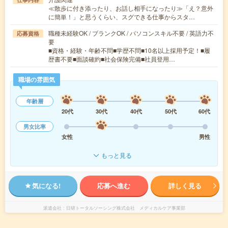
≪散歩に付き添ったり、お話し相手になったり≫「え？意外
に簡単！」と思うくらい、スグできる仕事からスタ…
職種未経験OK / ブランクOK / パソコンスキル不要 / 英語力不
応募資格
要
■資格・経験・年齢不問■学歴不問■10名以上採用予定！■履
歴書不要■面談確約■社会保険完備■社員登用…
職場の雰囲気
年齢層
20代
30代
40代
50代
60代
男女比率
女性
男性
もっと見る
気になる!
応募へ進む
詳しく見る
派遣会社
日研トータルソーシング株式会社 メディカルケア事業部