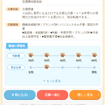
交通費全額支給
介護関連
仕事内容
≪お話し相手になるだけでも立派な介護！≫＊お年寄りが昼
間だけ生活のサポートを受けたり、気分転換できる…
職種未経験OK / ブランクOK / パソコンスキル不要 / 英語力不
応募資格
要
■無資格・未経験OK！■年齢・学歴不問！ブランクOK!■10名
以上採用予定！■履歴書不要■社会保険完…
職場の雰囲気
年齢層
20代
30代
40代
50代
60代
男女比率
女性
男性
もっと見る
気になる!
応募へ進む
詳しく見る
派遣会社
日研トータルソーシング株式会社 メディカルケア事業部