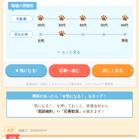
職場の雰囲気
年齢層
20代
30代
40代
50代
60代
男女比率
女性
男性
もっと見る
気になる!
応募へ進む
詳しく見る
派遣会社
日研トータルソーシング株式会社 メディカルケア事業部
興味があったら「★気になる！」をタップ！
「気になる！」を押しておくと、派遣会社から
「面談確約」
や
「応募歓迎」
が届きます！
未読
掲載日
2026/08/07
NEW