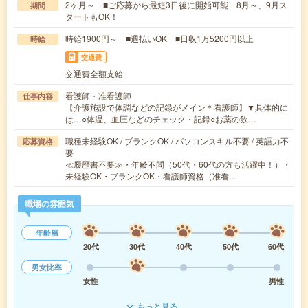
2ヶ月～ ■ご応募から最短3日後に開始可能 8月～、9月ス
期間
タートもOK！
時給1900円～ ■週払いOK ■日収1万5200円以上
時給
交通費
交通費全額支給
看護師・准看護師
仕事内容
【介護施設で体調などの記録がメイン＊看護師】▼具体的に
は…○体温、血圧などのチェック・記録○お薬の飲…
職種未経験OK / ブランクOK / パソコンスキル不要 / 英語力不
応募資格
要
≪履歴書不要≫・年齢不問（50代・60代の方も活躍中！）・
未経験OK・ブランクOK・看護師資格（准看…
職場の雰囲気
年齢層
20代
30代
40代
50代
60代
男女比率
女性
男性
もっと見る