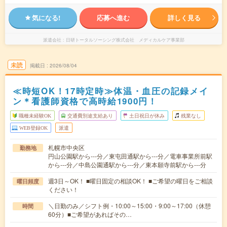
気になる!
応募へ進む
詳しく見る
派遣会社
日研トータルソーシング株式会社 メディカルケア事業部
未読
掲載日
2026/08/04
≪時短OK！17時定時≫体温・血圧の記録メイ
ン＊看護師資格で高時給1900円！
職種未経験OK
交通費別途支給あり
土日祝日が休み
残業なし
WEB登録OK
派遣
札幌市中央区
勤務地
円山公園駅から---分／東屯田通駅から---分／電車事業所前駅
から---分／中島公園通駅から---分／東本願寺前駅から---分
週3日～OK！ ■曜日固定の相談OK！ ■ご希望の曜日をご相談
曜日頻度
ください！
＼日勤のみ／シフト例・10:00～15:00・9:00～17:00（休憩
時間
60分）■ご希望があればその…