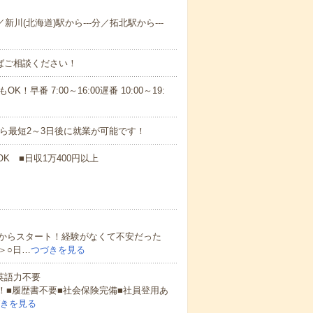
新川(北海道)駅から---分／拓北駅から---
ればご相談ください！
！早番 7:00～16:00遅番 10:00～19:
から最短2～3日後に就業が可能です！
K ■日収1万400円以上
からスタート！経験がなくて不安だった
＞○日…
つづきを見る
 英語力不要
！■履歴書不要■社会保険完備■社員登用あ
きを見る