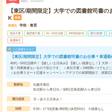
掲載日
2026/08/05
【東区/期間限定】大学での図書館司書の
K
派遣
学校・教育
派遣先
英語不要
履歴書不要
40～50代活躍
WEB登録OK
週5日勤務
土
車通勤可
ここがポイント！
【東区/期間限定】大学での図書館司書のお仕事＊車通勤
40代～50代活躍中！【嬉しい土日休み】【嬉しい残業なし！】大学
迎！同業務者もいるので安心です。 ＜来社不要＞24時間いつでもど
＜お仕事スタート応援キャンペーン＞アデコでの就業開始で、就業応
勤務地
札幌市東区
拓北駅から車12分／栄町(北海道)駅から車12分
曜日頻度
月～金※土日休み！
時間
9:00～17:50(実働:8時間) (休憩50分) ※残業なし