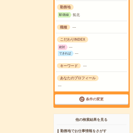
勤務地
拓北
駅/路線
職種
---
こだわりINDEX
---
絶対
---
できれば
キーワード
---
あなたのプロフィール
---
条件の変更
他の検索結果を見る
勤務地でお仕事情報をさがす