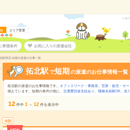
ヘル
版
エリア変更
た希望条件
お気に入りの派遣会社
北駅周辺 短期の派遣の仕事一覧
拓北駅
短期
で
の派遣のお仕事情報一覧
拓北駅の派遣のお仕事情報です。
オフィスワーク・事務系
、
営業・販売・サー
揃えています。短期の条件の他に、
交通費別途支給あり
、
職種未経験OK
、
友
12
1
12
件中
～
件を表示中
未読