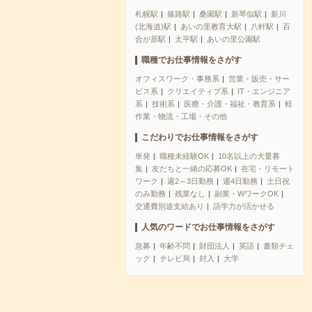
札幌駅
篠路駅
桑園駅
新琴似駅
新川
(北海道)駅
あいの里教育大駅
八軒駅
百
合が原駅
太平駅
あいの里公園駅
職種でお仕事情報をさがす
オフィスワーク・事務系
営業・販売・サー
ビス系
クリエイティブ系
IT・エンジニア
系
技術系
医療・介護・福祉・教育系
軽
作業・物流・工場・その他
こだわりでお仕事情報をさがす
単発
職種未経験OK
10名以上の大量募
集
友だちと一緒の応募OK
在宅・リモート
ワーク
週2～3日勤務
週4日勤務
土日祝
のみ勤務
残業なし
副業・WワークOK
交通費別途支給あり
語学力が活かせる
人気のワードでお仕事情報をさがす
急募
年齢不問
財団法人
英語
書類チェ
ック
テレビ局
封入
大学