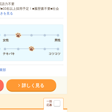
 英語力不要
!■10名以上採用予定！■履歴書不要■社会
きを見る
女性
男性
テキパキ
コツコツ
業部
詳しく見る
一括
応募