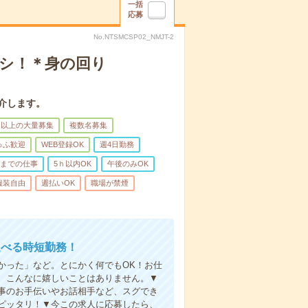
一括
応募
No.NTSMCSP02_NMJT-2
ナシ！＊身の回り
介します。
名以上の大量募集
複数名募集
ゅふ歓迎
WEB登録OK
週4日勤務
前までの仕事
5ｈ以内OK
午後のみOK
服装自由
週払いOK
職場が禁煙
選べる時短勤務！
かった」など。とにかく何でもOK！お仕
、こんなに嬉しいことはありません。▼
事のお手伝いやお話相手など、スグでき
ピッタリ！▼今この求人に応募したら、