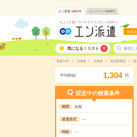
エン派遣
1601
件
エンバイト
2539
件
ちょうど良いワークライフバランスが叶う
北海道
気になる！リスト
0
保存し
派遣TOP
北海道
北海道
拓北駅周辺
拓
,
1
3
0
4
平均時給:
円
設定中の検索条件
期間
短期
派遣形式
---
時給
---