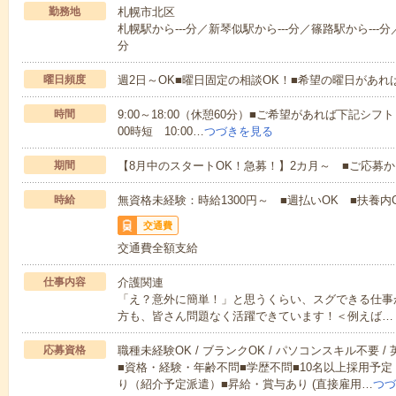
勤務地
札幌市北区
札幌駅から---分／新琴似駅から---分／篠路駅から---分／
分
曜日頻度
週2日～OK■曜日固定の相談OK！■希望の曜日があ
時間
9:00～18:00（休憩60分）■ご希望があれば下記シフトもOK
00時短 10:00…
つづきを見る
期間
【8月中のスタートOK！急募！】2カ月～ ■ご応募
時給
無資格未経験：時給1300円～ ■週払いOK ■扶養内O
交通費
交通費全額支給
仕事内容
介護関連
「え？意外に簡単！」と思うくらい、スグできる仕事
方も、皆さん問題なく活躍できています！＜例えば…
応募資格
職種未経験OK / ブランクOK / パソコンスキル不要 /
■資格・経験・年齢不問■学歴不問■10名以上採用予定
り（紹介予定派遣）■昇給・賞与あり (直接雇用…
つづ