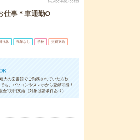
No.ADCHA01460455
お仕事＊車通勤O
日祝休
残業なし
学校
交費支給
OK
・短大の図書館でご勤務されていた方歓
こでも、パソコンやスマホから登録可能！
援金1万円支給（対象は諸条件あり）