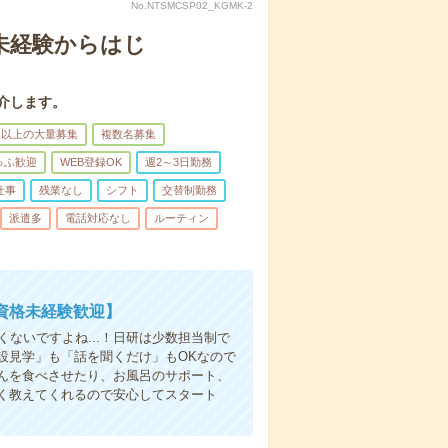
No.NTSMCSP02_KGMK-2
＊未経験からはじ
介します。
名以上の大量募集
複数名募集
ゅふ歓迎
WEB登録OK
週2～3日勤務
仕事
残業なし
シフト
交替制勤務
派遣多
電話対応なし
ルーティン
資格未経験歓迎】
ないですよね...！日研は少数担当制で
設見学」も「話を聞くだけ」もOKなので
んを食べさせたり、お風呂のサポート、
く教えてくれるので安心してスタート