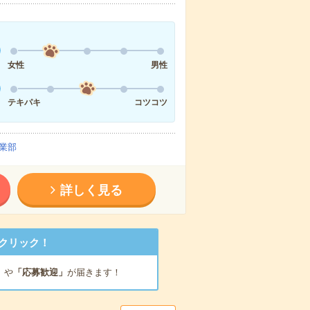
女性
男性
テキパキ
コツコツ
業部
詳しく見る
クリック！
」
や
「応募歓迎」
が届きます！