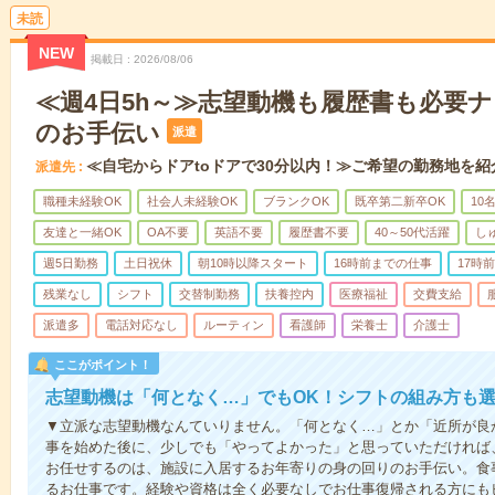
未読
NEW
掲載日
2026/08/06
≪週4日5h～≫志望動機も履歴書も必要
のお手伝い
派遣
≪自宅からドアtoドアで30分以内！≫ご希望の勤務地を紹
派遣先
職種未経験OK
社会人未経験OK
ブランクOK
既卒第二新卒OK
10
友達と一緒OK
OA不要
英語不要
履歴書不要
40～50代活躍
し
週5日勤務
土日祝休
朝10時以降スタート
16時前までの仕事
17時
残業なし
シフト
交替制勤務
扶養控内
医療福祉
交費支給
派遣多
電話対応なし
ルーティン
看護師
栄養士
介護士
ここがポイント！
志望動機は「何となく…」でもOK！シフトの組み方も
▼立派な志望動機なんていりません。「何となく…」とか「近所が良
事を始めた後に、少しでも「やってよかった」と思っていただければ
お任せするのは、施設に入居するお年寄りの身の回りのお手伝い。食
るお仕事です。経験や資格は全く必要なしでお仕事復帰される方にも