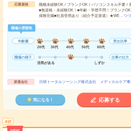
応募資格
職種未経験OK / ブランクOK / パソコンスキル不要 /
■無資格・未経験OK！■年齢・学歴不問！ブランクOK
保険完備■社員登用あり（紹介予定派遣）★WE…
つづ
職場の雰囲気
年齢層
男女比率
20代
30代
40代
50代
60代
職場の様子
仕事の仕方
活気がある
しずか
日研トータルソーシング株式会社 メディカルケア事
派遣会社
応募する
気になる！
未読
NEW