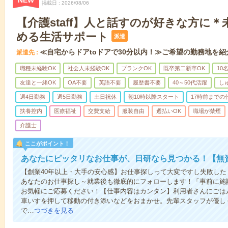
NEW
掲載日
2026/08/06
【介護staff】人と話すのが好きな方に
める生活サポート
派遣
≪自宅からドアtoドアで30分以内！≫ご希望の勤務地を紹
派遣先
職種未経験OK
社会人未経験OK
ブランクOK
既卒第二新卒OK
10
友達と一緒OK
OA不要
英語不要
履歴書不要
40～50代活躍
し
週4日勤務
週5日勤務
土日祝休
朝10時以降スタート
17時前までの
扶養控内
医療福祉
交費支給
服装自由
週払いOK
職場が禁煙
介護士
ここがポイント！
あなたにピッタリなお仕事が、日研なら見つかる！【無
【創業40年以上・大手の安心感】お仕事探しって大変ですし失敗したく
あなたのお仕事探し～就業後も徹底的にフォローします！「事前に施
お気軽にご応募ください！【仕事内容はカンタン】利用者さんにごは
車いすを押して移動の付き添いなどをおまかせ。先輩スタッフが優し
で…
つづきを見る