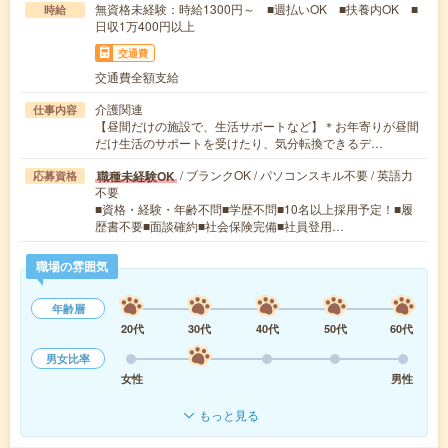
無資格未経験：時給1300円～ ■週払いOK ■扶養内OK ■
時給
日収1万400円以上
交通費
交通費全額支給
介護関連
仕事内容
【昼間だけの施設で、生活サポートなど】＊お年寄りが昼間
だけ生活のサポートを受けたり、気分転換できるデ…
/ ブランクOK / パソコンスキル不要 / 英語力
職種未経験OK
応募資格
不要
■資格・経験・年齢不問■学歴不問■10名以上採用予定！■履
歴書不要■面談確約■社会保険完備■社員登用…
職場の雰囲気
年齢層
20代
30代
40代
50代
60代
男女比率
女性
男性
もっと見る