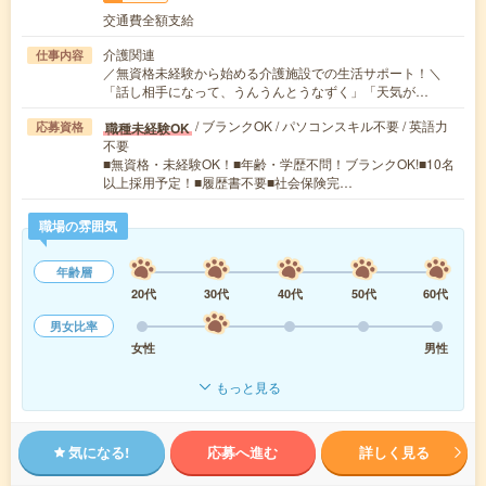
交通費全額支給
介護関連
仕事内容
／無資格未経験から始める介護施設での生活サポート！＼
「話し相手になって、うんうんとうなずく」「天気が…
/ ブランクOK / パソコンスキル不要 / 英語力
職種未経験OK
応募資格
不要
■無資格・未経験OK！■年齢・学歴不問！ブランクOK!■10名
以上採用予定！■履歴書不要■社会保険完…
職場の雰囲気
年齢層
20代
30代
40代
50代
60代
男女比率
女性
男性
もっと見る
気になる!
応募へ進む
詳しく見る