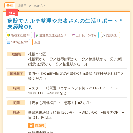
未読
掲載日
2026/08/07
NEW
病院でカルテ整理や患者さんの生活サポート＊
未経験OK
職種未経験OK
交通費別途支給あり
土日祝日が休み
残業なし
WEB登録OK
派遣
札幌市北区
勤務地
札幌駅から---分／新琴似駅から---分／篠路駅から---分／新川
(北海道)駅から---分／拓北駅から---分
週2日～OK ■曜日固定の相談OK！ ■希望の曜日があればご相
曜日頻度
談ください！
★スタート時間選べます～シフト例～7:00～16:009:00～
時間
18:0011:00～20:00など…
【現在も積極採用中！急募！】■2カ月～
期間
無資格未経験：時給1250円～ ■週払いOK ■扶養内OK ■
時給
日収1万円以上
交通費
交通費全額支給