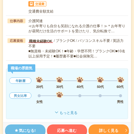
交通費
交通費全額支給
介護関連
仕事内容
≪お年寄りも自分も笑顔になれる介護の仕事！≫＊お年寄り
が昼間だけ生活のサポートを受けたり、気分転換で…
/ ブランクOK / パソコンスキル不要 / 英語力
職種未経験OK
応募資格
不要
■無資格・未経験OK！■年齢・学歴不問！ブランクOK!■10名
以上採用予定！■履歴書不要■社会保険完…
職場の雰囲気
年齢層
20代
30代
40代
50代
60代
男女比率
女性
男性
もっと見る
気になる!
応募へ進む
詳しく見る