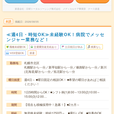
派遣会社
日研トータルソーシング株式会社 メディカルケア事業部 ナース派遣
未読
掲載日
2026/08/05
≪週4日・時短OK≫未経験OK！病院でメッセ
ンジャー業務など！
職種未経験OK
交通費別途支給あり
土日祝日が休み
残業なし
WEB登録OK
派遣
札幌市北区
勤務地
札幌駅から---分／新琴似駅から---分／篠路駅から---分／新川
(北海道)駅から---分／拓北駅から---分
週4日～ ■曜日固定の相談OK！ ■希望の曜日があればご相談
曜日頻度
ください！
1日5時間からOK！■シフト例(1)8:00～13:00(2)10:00～
時間
15:00(3)12:00…
【現在も積極採用中！急募！】■2カ月～
期間
無資格未経験：時給1250円～ ■週払いOK ■扶養内OK
時給