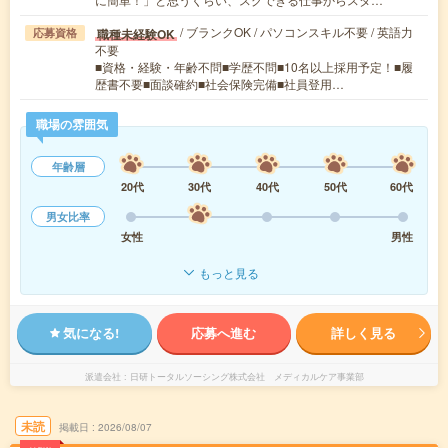
/ ブランクOK / パソコンスキル不要 / 英語力
職種未経験OK
応募資格
不要
■資格・経験・年齢不問■学歴不問■10名以上採用予定！■履
歴書不要■面談確約■社会保険完備■社員登用…
職場の雰囲気
年齢層
20代
30代
40代
50代
60代
男女比率
女性
男性
もっと見る
気になる!
応募へ進む
詳しく見る
派遣会社
日研トータルソーシング株式会社 メディカルケア事業部
未読
掲載日
2026/08/07