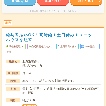
気になる!
応募へ進む
詳しく見る
派遣会社
株式会社テクノ・サービス 採用担当
未読
給与即払いOK！高時給！土日休み！ユニット
ハウスを組立
職種未経験OK
交通費別途支給あり
土日祝日が休み
WEB登録OK
派遣
北海道石狩市
勤務地
拓北駅から---分
月～金
曜日頻度
8:30～17:30※表記のうち実働8時間です。
時間
長期【ご応募から1週間以内(最短2日目)のスピード就業が可
期間
能】即日～
時給1250円
時給