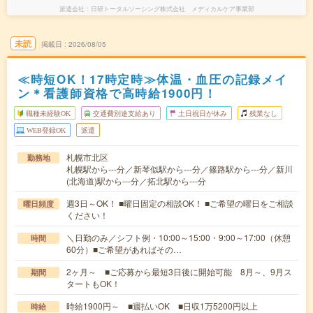
派遣会社
日研トータルソーシング株式会社 メディカルケア事業部
未読
掲載日
2026/08/05
≪時短OK！17時定時≫体温・血圧の記録メイ
ン＊看護師資格で高時給1900円！
職種未経験OK
交通費別途支給あり
土日祝日が休み
残業なし
WEB登録OK
派遣
札幌市北区
勤務地
札幌駅から---分／新琴似駅から---分／篠路駅から---分／新川
(北海道)駅から---分／拓北駅から---分
週3日～OK！ ■曜日固定の相談OK！ ■ご希望の曜日をご相談
曜日頻度
ください！
＼日勤のみ／シフト例・10:00～15:00・9:00～17:00（休憩
時間
60分）■ご希望があればその…
2ヶ月～ ■ご応募から最短3日後に開始可能 8月～、9月ス
期間
タートもOK！
時給1900円～ ■週払いOK ■日収1万5200円以上
時給