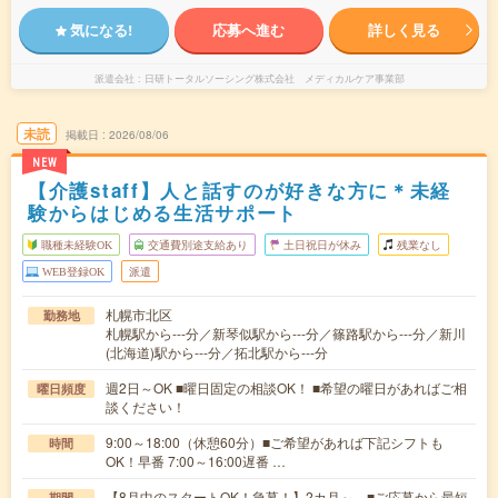
気になる!
応募へ進む
詳しく見る
派遣会社
日研トータルソーシング株式会社 メディカルケア事業部
未読
掲載日
2026/08/06
NEW
【介護staff】人と話すのが好きな方に＊未経
験からはじめる生活サポート
職種未経験OK
交通費別途支給あり
土日祝日が休み
残業なし
WEB登録OK
派遣
札幌市北区
勤務地
札幌駅から---分／新琴似駅から---分／篠路駅から---分／新川
(北海道)駅から---分／拓北駅から---分
週2日～OK ■曜日固定の相談OK！ ■希望の曜日があればご相
曜日頻度
談ください！
9:00～18:00（休憩60分）■ご希望があれば下記シフトも
時間
OK！早番 7:00～16:00遅番 …
【8月中のスタートOK！急募！】2カ月～ ■ご応募から最短
期間