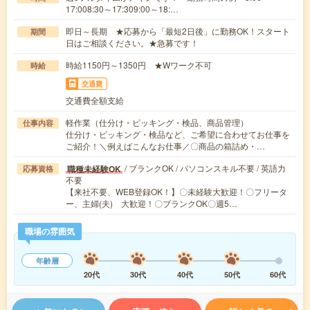
17:008:30～17:309:00～18:…
即日～長期 ★応募から「最短2日後」に勤務OK！スタート
期間
日はご相談ください。★急募です！
時給1150円～1350円 ★Wワーク不可
時給
交通費
交通費全額支給
軽作業（仕分け・ピッキング・検品、商品管理）
仕事内容
仕分け・ピッキング・検品など、ご希望に合わせてお仕事を
ご紹介！＼例えばこんなお仕事／〇商品の箱詰め・…
/ ブランクOK / パソコンスキル不要 / 英語力
職種未経験OK
応募資格
不要
【来社不要、WEB登録OK！】〇未経験大歓迎！〇フリータ
ー、主婦(夫) 大歓迎！〇ブランクOK〇週5…
職場の雰囲気
年齢層
20代
30代
40代
50代
60代