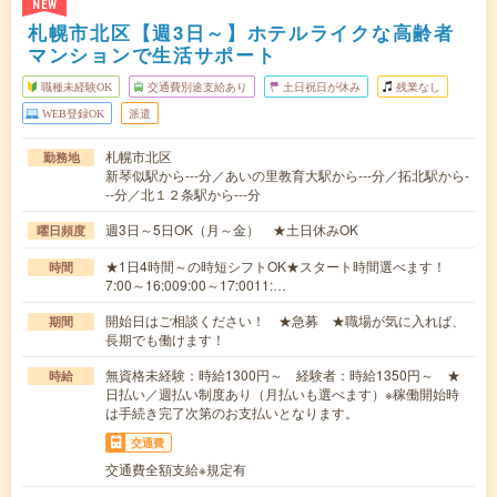
NEW
札幌市北区【週3日～】ホテルライクな高齢者
マンションで生活サポート
職種未経験OK
交通費別途支給あり
土日祝日が休み
残業なし
WEB登録OK
派遣
札幌市北区
勤務地
新琴似駅から---分／あいの里教育大駅から---分／拓北駅から-
--分／北１２条駅から---分
週3日～5日OK（月～金） ★土日休みOK
曜日頻度
★1日4時間～の時短シフトOK★スタート時間選べます！
時間
7:00～16:009:00～17:0011:…
開始日はご相談ください！ ★急募 ★職場が気に入れば、
期間
長期でも働けます！
無資格未経験：時給1300円～ 経験者：時給1350円～ ★
時給
日払い／週払い制度あり（月払いも選べます）※稼働開始時
は手続き完了次第のお支払いとなります。
交通費
交通費全額支給※規定有