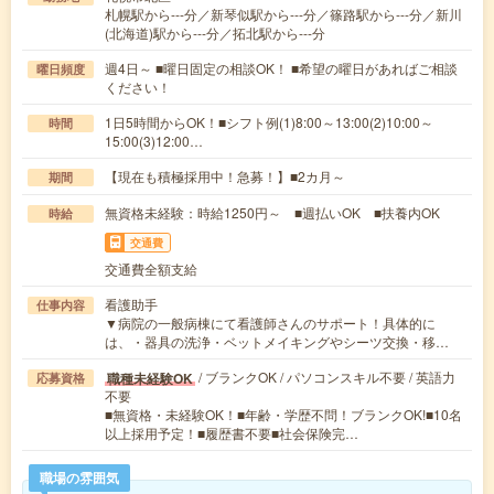
札幌駅から---分／新琴似駅から---分／篠路駅から---分／新川
(北海道)駅から---分／拓北駅から---分
週4日～ ■曜日固定の相談OK！ ■希望の曜日があればご相談
曜日頻度
ください！
1日5時間からOK！■シフト例(1)8:00～13:00(2)10:00～
時間
15:00(3)12:00…
【現在も積極採用中！急募！】■2カ月～
期間
無資格未経験：時給1250円～ ■週払いOK ■扶養内OK
時給
交通費
交通費全額支給
看護助手
仕事内容
▼病院の一般病棟にて看護師さんのサポート！具体的に
は、・器具の洗浄・ベットメイキングやシーツ交換・移…
/ ブランクOK / パソコンスキル不要 / 英語力
職種未経験OK
応募資格
不要
■無資格・未経験OK！■年齢・学歴不問！ブランクOK!■10名
以上採用予定！■履歴書不要■社会保険完…
職場の雰囲気