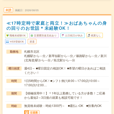
未読
掲載日
2026/08/05
≪17時定時で家庭と両立！≫おばあちゃんの身
の回りのお世話＊未経験OK！
職種未経験OK
交通費別途支給あり
土日祝日が休み
残業なし
WEB登録OK
派遣
札幌市北区
勤務地
札幌駅から---分／新琴似駅から---分／篠路駅から---分／新川
(北海道)駅から---分／拓北駅から---分
週4日～ ■曜日固定の相談OK！ ■希望の曜日があればご相談
曜日頻度
ください！
1日5時間からOK！■シフト例(1)8:00～17:00(2)10:00～
時間
17:00(3)12:00…
【積極採用中！】＊1年以上勤務している方が多数！ご応募
期間
から最短2～3日後の就業も相談可能です！
無資格未経験：時給1300円～ ■週払いOK ■扶養内OK
時給
交通費