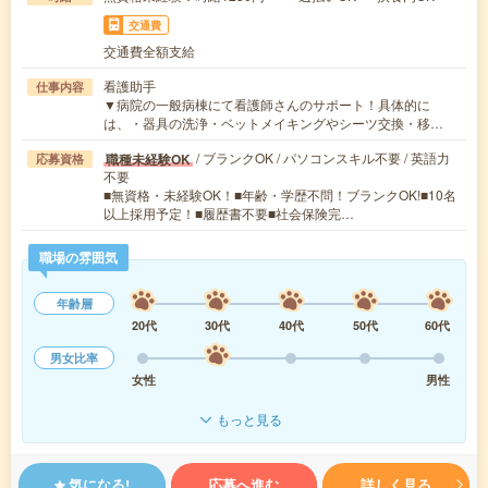
交通費
交通費全額支給
看護助手
仕事内容
▼病院の一般病棟にて看護師さんのサポート！具体的に
は、・器具の洗浄・ベットメイキングやシーツ交換・移…
/ ブランクOK / パソコンスキル不要 / 英語力
職種未経験OK
応募資格
不要
■無資格・未経験OK！■年齢・学歴不問！ブランクOK!■10名
以上採用予定！■履歴書不要■社会保険完…
職場の雰囲気
年齢層
20代
30代
40代
50代
60代
男女比率
女性
男性
もっと見る
気になる!
応募へ進む
詳しく見る