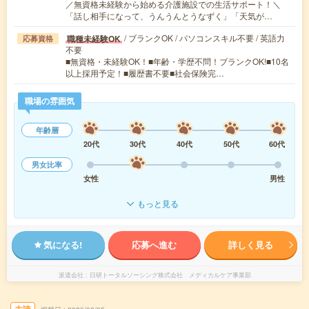
／無資格未経験から始める介護施設での生活サポート！＼
「話し相手になって、うんうんとうなずく」「天気が…
/ ブランクOK / パソコンスキル不要 / 英語力
職種未経験OK
応募資格
不要
■無資格・未経験OK！■年齢・学歴不問！ブランクOK!■10名
以上採用予定！■履歴書不要■社会保険完…
職場の雰囲気
年齢層
20代
30代
40代
50代
60代
男女比率
女性
男性
もっと見る
気になる!
応募へ進む
詳しく見る
派遣会社
日研トータルソーシング株式会社 メディカルケア事業部
未読