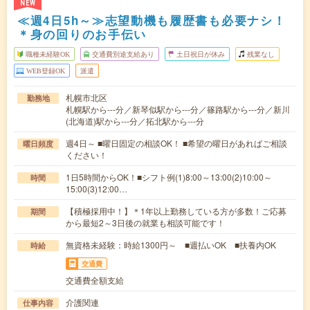
NEW
≪週4日5h～≫志望動機も履歴書も必要ナシ！
＊身の回りのお手伝い
職種未経験OK
交通費別途支給あり
土日祝日が休み
残業なし
WEB登録OK
派遣
札幌市北区
勤務地
札幌駅から---分／新琴似駅から---分／篠路駅から---分／新川
(北海道)駅から---分／拓北駅から---分
週4日～ ■曜日固定の相談OK！ ■希望の曜日があればご相談
曜日頻度
ください！
1日5時間からOK！■シフト例(1)8:00～13:00(2)10:00～
時間
15:00(3)12:00…
【積極採用中！】＊1年以上勤務している方が多数！ご応募
期間
から最短2～3日後の就業も相談可能です！
無資格未経験：時給1300円～ ■週払いOK ■扶養内OK
時給
交通費
交通費全額支給
介護関連
仕事内容