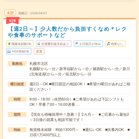
未読
掲載日
2026/08/07
NEW
【週2日～】少人数だから負担すくなめ＊レク
や食事のサポートなど
職種未経験OK
交通費別途支給あり
土日祝日が休み
残業なし
WEB登録OK
派遣
札幌市北区
勤務地
札幌駅から---分／新琴似駅から---分／篠路駅から---分／新川
(北海道)駅から---分／拓北駅から---分
週2日～OK ■曜日固定の相談OK！ ■希望の曜日があればご相
曜日頻度
談ください！
9:00～18:00（休憩60分）■ご希望があれば下記シフトも
時間
OK！早番 7:00～16:00遅番 …
【現在も積極採用中！急募！】2カ月～ ■ご応募から最短2
期間
～3日後の就業も相談可能です！
無資格未経験：時給1300円～ ■週払いOK ■扶養内OK ■
時給
日収1万400円以上