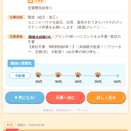
交通費
交通費支給有り
製造（組立・加工）
仕事内容
ユニットハウスを組立、出荷、返却されてきたハウスのメン
テナンス作業をお願いします。(派遣)クレーン・…
/ ブランクOK / パソコンスキル不要 / 英語力
職種未経験OK
応募資格
不要
【来社不要、WEB登録OK！】〇未経験大歓迎！〇フリータ
ー、主婦(夫) 大歓迎！ ※お仕事の掛け持ち…
職場の雰囲気
年齢層
20代
30代
40代
50代
60代
気になる!
応募へ進む
詳しく見る
派遣会社
株式会社テクノ・サービス
未読
掲載日
2026/08/06