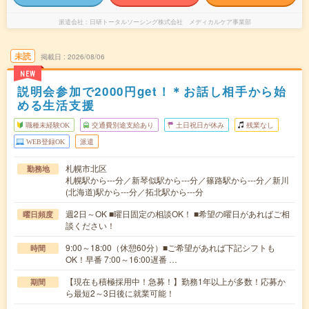
派遣会社
日研トータルソーシング株式会社 メディカルケア事業部
未読
掲載日
2026/08/06
NEW
説明会参加で2000円get！＊お話し相手から始
める生活支援
職種未経験OK
交通費別途支給あり
土日祝日が休み
残業なし
WEB登録OK
派遣
札幌市北区
勤務地
札幌駅から---分／新琴似駅から---分／篠路駅から---分／新川
(北海道)駅から---分／拓北駅から---分
週2日～OK ■曜日固定の相談OK！ ■希望の曜日があればご相
曜日頻度
談ください！
9:00～18:00（休憩60分）■ご希望があれば下記シフトも
時間
OK！早番 7:00～16:00遅番 …
【現在も積極採用中！急募！】勤務1年以上が多数！応募か
期間
ら最短2～3日後に就業可能！