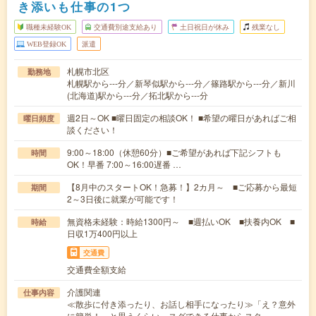
き添いも仕事の1つ
職種未経験OK
交通費別途支給あり
土日祝日が休み
残業なし
WEB登録OK
派遣
札幌市北区
勤務地
札幌駅から---分／新琴似駅から---分／篠路駅から---分／新川
(北海道)駅から---分／拓北駅から---分
週2日～OK ■曜日固定の相談OK！ ■希望の曜日があればご相
曜日頻度
談ください！
9:00～18:00（休憩60分）■ご希望があれば下記シフトも
時間
OK！早番 7:00～16:00遅番 …
【8月中のスタートOK！急募！】2カ月～ ■ご応募から最短
期間
2～3日後に就業が可能です！
無資格未経験：時給1300円～ ■週払いOK ■扶養内OK ■
時給
日収1万400円以上
交通費
交通費全額支給
介護関連
仕事内容
≪散歩に付き添ったり、お話し相手になったり≫「え？意外
に簡単！」と思うくらい、スグできる仕事からスタ…