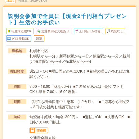
掲載日
2026/08/05
説明会参加で全員に【現金2千円相当プレゼン
ト】生活のお手伝い
職種未経験OK
交通費別途支給あり
土日祝日が休み
残業なし
WEB登録OK
派遣
札幌市北区
勤務地
札幌駅から---分／新琴似駅から---分／篠路駅から---分／新川
(北海道)駅から---分／拓北駅から---分
週2日～OK ■曜日固定の相談OK！ ■希望の曜日があればご相
曜日頻度
談ください！
9:00～18:00（休憩60分）■ご希望があれば下記シフトも
時間
OK！早番 7:00～16:00遅番 …
【現在も積極採用中！急募！】2カ月～ ■ご応募から最短2
期間
～3日後の就業も相談可能です！
無資格未経験：時給1300円～ ■週払いOK ■扶養内OK ■
時給
日収1万400円以上
交通費
交通費全額支給