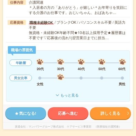
介護関連
仕事内容
＊入居者の方の「ありがとう」が嬉しい＊お年寄りを笑顔に
する介護のお仕事です。おじいちゃん、おばあちゃ…
/ ブランクOK / パソコンスキル不要 / 英語力
職種未経験OK
応募資格
不要
無資格・未経験OK年齢不問★10名以上採用予定★履歴書は
不要です▽応募後の流れ1)翌営業日までに担当…
職場の雰囲気
年齢層
20代
30代
40代
50代
60代
男女比率
女性
男性
もっと見る
気になる!
応募へ進む
詳しく見る
派遣会社
マンパワーグループ株式会社 ケアサービス事業部 （医療福祉介護関連）