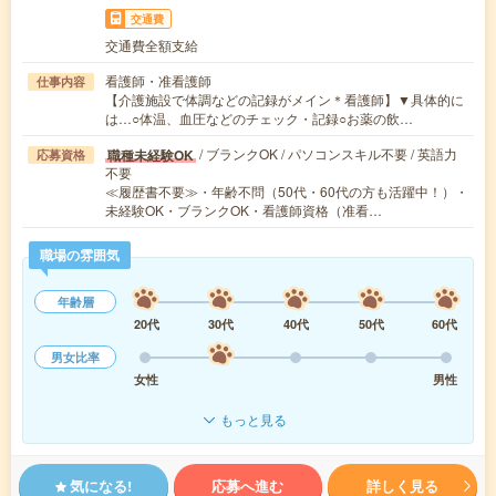
交通費
交通費全額支給
看護師・准看護師
仕事内容
【介護施設で体調などの記録がメイン＊看護師】▼具体的に
は…○体温、血圧などのチェック・記録○お薬の飲…
/ ブランクOK / パソコンスキル不要 / 英語力
職種未経験OK
応募資格
不要
≪履歴書不要≫・年齢不問（50代・60代の方も活躍中！）・
未経験OK・ブランクOK・看護師資格（准看…
職場の雰囲気
年齢層
20代
30代
40代
50代
60代
男女比率
女性
男性
もっと見る
気になる!
応募へ進む
詳しく見る