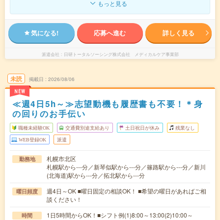
もっと見る
気になる!
応募へ進む
詳しく見る
派遣会社
日研トータルソーシング株式会社 メディカルケア事業部
未読
掲載日
2026/08/06
NEW
≪週4日5h～≫志望動機も履歴書も不要！＊身
の回りのお手伝い
職種未経験OK
交通費別途支給あり
土日祝日が休み
残業なし
WEB登録OK
派遣
札幌市北区
勤務地
札幌駅から---分／新琴似駅から---分／篠路駅から---分／新川
(北海道)駅から---分／拓北駅から---分
週4日～OK ■曜日固定の相談OK！ ■希望の曜日があればご相
曜日頻度
談ください！
1日5時間からOK！■シフト例(1)8:00～13:00(2)10:00～
時間