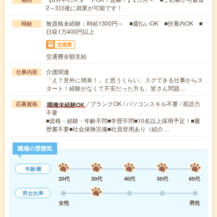
2～3日後に就業が可能です！
無資格未経験：時給1300円～ ■週払いOK ■扶養内OK ■
時給
日収1万400円以上
交通費
交通費全額支給
介護関連
仕事内容
「え？意外に簡単！」と思うくらい、スグできる仕事からス
タート！経験がなくて不安だった方も、皆さん問題…
/ ブランクOK / パソコンスキル不要 / 英語力
職種未経験OK
応募資格
不要
■資格・経験・年齢不問■学歴不問■10名以上採用予定！■履
歴書不要■社会保険完備■社員登用あり（紹介…
職場の雰囲気
年齢層
20代
30代
40代
50代
60代
男女比率
女性
男性