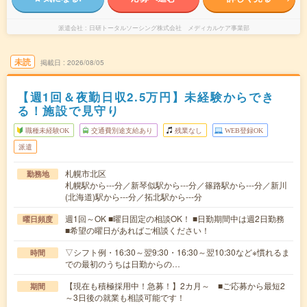
派遣会社
日研トータルソーシング株式会社 メディカルケア事業部
未読
掲載日
2026/08/05
【週1回＆夜勤日収2.5万円】未経験からでき
る！施設で見守り
職種未経験OK
交通費別途支給あり
残業なし
WEB登録OK
派遣
札幌市北区
勤務地
札幌駅から---分／新琴似駅から---分／篠路駅から---分／新川
(北海道)駅から---分／拓北駅から---分
週1回～OK ■曜日固定の相談OK！ ■日勤期間中は週2日勤務
曜日頻度
■希望の曜日があればご相談ください！
▽シフト例・16:30～翌9:30・16:30～翌10:30など※慣れるま
時間
での最初のうちは日勤からの…
【現在も積極採用中！急募！】2カ月～ ■ご応募から最短2
期間
～3日後の就業も相談可能です！