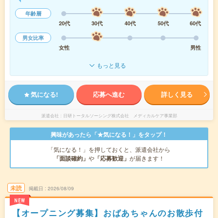
年齢層
20代
30代
40代
50代
60代
男女比率
女性
男性
もっと見る
気になる!
応募へ進む
詳しく見る
派遣会社
日研トータルソーシング株式会社 メディカルケア事業部
興味があったら「★気になる！」をタップ！
「気になる！」を押しておくと、派遣会社から
「面談確約」
や
「応募歓迎」
が届きます！
未読
掲載日
2026/08/09
NEW
【オープニング募集】おばあちゃんのお散歩付