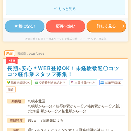
もっと見る
気になる!
応募へ進む
詳しく見る
派遣会社
日研トータルソーシング株式会社 メディカルケア事業部
未読
掲載日
2026/08/06
NEW
長期×安心＊WEB登録OK！未経験歓迎〇コツ
コツ軽作業スタッフ募集！
職種未経験OK
交通費別途支給あり
土日祝日が休み
WEB登録OK
派遣
札幌市北区
勤務地
札幌駅から---分／新琴似駅から---分／篠路駅から---分／新川
(北海道)駅から---分／拓北駅から---分
週5日 ※派遣先による
曜日頻度
週5フルタイムがメインです！＜勤務時間の例＞8:00～
時間