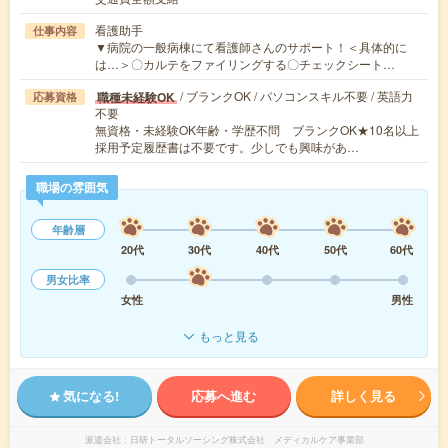
看護助手
仕事内容
▼病院の一般病棟にて看護師さんのサポート！＜具体的に
は…＞〇カルテをファイリングする〇チェックシート…
/ ブランクOK / パソコンスキル不要 / 英語力
職種未経験OK
応募資格
不要
無資格・未経験OK年齢・学歴不問 ブランクOK★10名以上
採用予定履歴書は不要です。少しでも興味があ…
職場の雰囲気
年齢層
20代
30代
40代
50代
60代
男女比率
女性
男性
もっと見る
気になる!
応募へ進む
詳しく見る
派遣会社
日研トータルソーシング株式会社 メディカルケア事業部