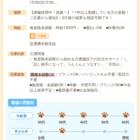
15:00(3)12:00…
【積極採用中！急募！】＊1年以上勤務している方が多数！
期間
ご応募から最短2～3日後の就業も相談可能です！
無資格未経験：時給1300円～ ■週払いOK ■扶養内OK
時給
交通費
交通費全額支給
介護関連
仕事内容
／無資格未経験から始める介護施設での生活サポート！＼
「話し相手になって、うんうんとうなずく」「天気が…
/ ブランクOK / パソコンスキル不要 / 英語力
職種未経験OK
応募資格
不要
■無資格・未経験OK！■年齢・学歴不問！ブランクOK!■10名
以上採用予定！■履歴書不要■社会保険完…
職場の雰囲気
年齢層
20代
30代
40代
50代
60代
男女比率
女性
男性