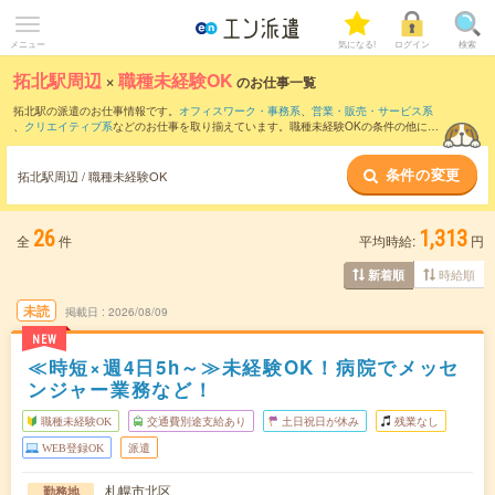
メニュー
気になる!
ログイン
検索
拓北駅周辺
×
職種未経験OK
のお仕事一覧
拓北駅の派遣のお仕事情報です。
オフィスワーク・事務系
、
営業・販売・サービス系
、
クリエイティブ系
などのお仕事を取り揃えています。職種未経験OKの条件の他に、
交通費別途支給あり
、
友だちと一緒の応募OK
、
週4日勤務
などのこだわり条件も取り
揃えています。
条件の変更
拓北駅周辺 / 職種未経験OK
26
1,313
全
件
平均時給:
円
時給順
新着順
未読
掲載日
2026/08/09
NEW
≪時短×週4日5h～≫未経験OK！病院でメッセ
ンジャー業務など！
職種未経験OK
交通費別途支給あり
土日祝日が休み
残業なし
WEB登録OK
派遣
札幌市北区
勤務地