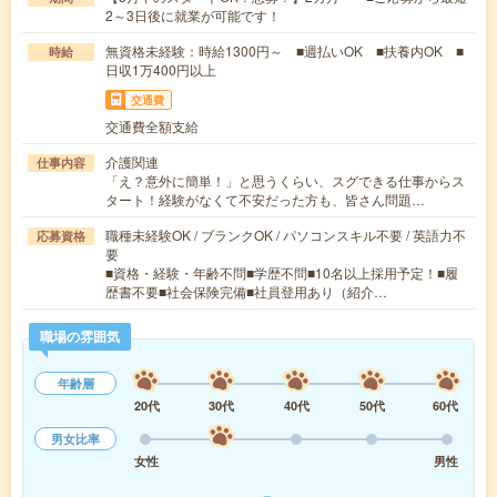
2～3日後に就業が可能です！
無資格未経験：時給1300円～ ■週払いOK ■扶養内OK ■
時給
日収1万400円以上
交通費
交通費全額支給
介護関連
仕事内容
「え？意外に簡単！」と思うくらい、スグできる仕事からス
タート！経験がなくて不安だった方も、皆さん問題…
職種未経験OK / ブランクOK / パソコンスキル不要 / 英語力不
応募資格
要
■資格・経験・年齢不問■学歴不問■10名以上採用予定！■履
歴書不要■社会保険完備■社員登用あり（紹介…
職場の雰囲気
年齢層
20代
30代
40代
50代
60代
男女比率
女性
男性