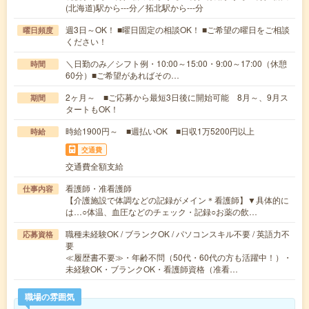
(北海道)駅から---分／拓北駅から---分
週3日～OK！ ■曜日固定の相談OK！ ■ご希望の曜日をご相談
曜日頻度
ください！
＼日勤のみ／シフト例・10:00～15:00・9:00～17:00（休憩
時間
60分）■ご希望があればその…
2ヶ月～ ■ご応募から最短3日後に開始可能 8月～、9月ス
期間
タートもOK！
時給1900円～ ■週払いOK ■日収1万5200円以上
時給
交通費
交通費全額支給
看護師・准看護師
仕事内容
【介護施設で体調などの記録がメイン＊看護師】▼具体的に
は…○体温、血圧などのチェック・記録○お薬の飲…
職種未経験OK / ブランクOK / パソコンスキル不要 / 英語力不
応募資格
要
≪履歴書不要≫・年齢不問（50代・60代の方も活躍中！）・
未経験OK・ブランクOK・看護師資格（准看…
職場の雰囲気