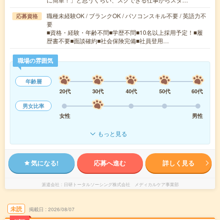
職種未経験OK / ブランクOK / パソコンスキル不要 / 英語力不
応募資格
要
■資格・経験・年齢不問■学歴不問■10名以上採用予定！■履
歴書不要■面談確約■社会保険完備■社員登用…
職場の雰囲気
年齢層
20代
30代
40代
50代
60代
男女比率
女性
男性
もっと見る
気になる!
応募へ進む
詳しく見る
派遣会社
日研トータルソーシング株式会社 メディカルケア事業部
未読
掲載日
2026/08/07