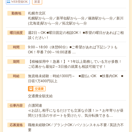
WEB登録OK
派遣
札幌市北区
勤務地
札幌駅から---分／新琴似駅から---分／篠路駅から---分／新川
(北海道)駅から---分／拓北駅から---分
週2日～OK ■曜日固定の相談OK！ ■希望の曜日があればご相
曜日頻度
談ください！
9:00～18:00（休憩60分）■ご希望があれば下記シフトも
時間
OK！早番 7:00～16:00遅番 …
【積極採用中！急募！】＊1年以上勤務している方が多数！
期間
ご応募から最短2～3日後の就業も相談可能です！
無資格未経験：時給1300円～ ■週払いOK ■扶養内OK ■
時給
日収1万400円以上
交通費
交通費全額支給
介護関連
仕事内容
≪お話し相手になるだけでも立派な介護！≫＊お年寄りが昼
間だけ生活のサポートを受けたり、気分転換できる…
職種未経験OK / ブランクOK / パソコンスキル不要 / 英語力不
応募資格
要