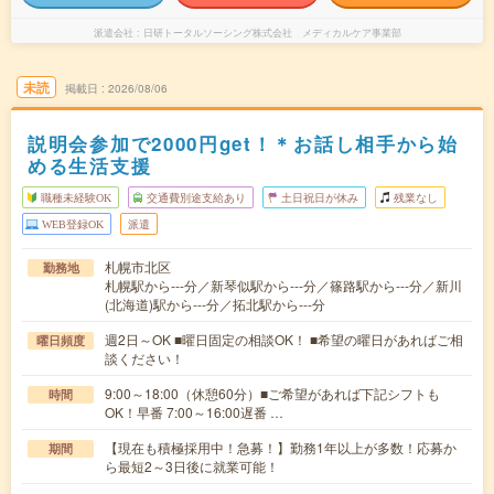
派遣会社
日研トータルソーシング株式会社 メディカルケア事業部
未読
掲載日
2026/08/06
説明会参加で2000円get！＊お話し相手から始
める生活支援
職種未経験OK
交通費別途支給あり
土日祝日が休み
残業なし
WEB登録OK
派遣
札幌市北区
勤務地
札幌駅から---分／新琴似駅から---分／篠路駅から---分／新川
(北海道)駅から---分／拓北駅から---分
週2日～OK ■曜日固定の相談OK！ ■希望の曜日があればご相
曜日頻度
談ください！
9:00～18:00（休憩60分）■ご希望があれば下記シフトも
時間
OK！早番 7:00～16:00遅番 …
【現在も積極採用中！急募！】勤務1年以上が多数！応募か
期間
ら最短2～3日後に就業可能！