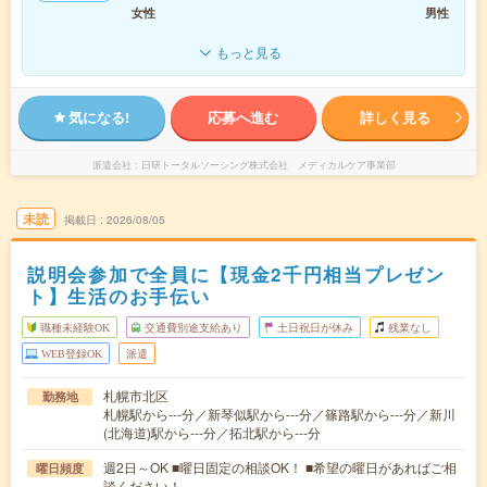
女性
男性
もっと見る
気になる!
応募へ進む
詳しく見る
派遣会社
日研トータルソーシング株式会社 メディカルケア事業部
未読
掲載日
2026/08/05
説明会参加で全員に【現金2千円相当プレゼン
ト】生活のお手伝い
職種未経験OK
交通費別途支給あり
土日祝日が休み
残業なし
WEB登録OK
派遣
札幌市北区
勤務地
札幌駅から---分／新琴似駅から---分／篠路駅から---分／新川
(北海道)駅から---分／拓北駅から---分
週2日～OK ■曜日固定の相談OK！ ■希望の曜日があればご相
曜日頻度
談ください！