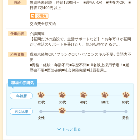
無資格未経験：時給1300円～ ■週払いOK ■扶養内OK ■
時給
日収1万400円以上
交通費
交通費全額支給
介護関連
仕事内容
【昼間だけの施設で、生活サポートなど】＊お年寄りが昼間
だけ生活のサポートを受けたり、気分転換できるデ…
職種未経験OK / ブランクOK / パソコンスキル不要 / 英語力不
応募資格
要
■資格・経験・年齢不問■学歴不問■10名以上採用予定！■履
歴書不要■面談確約■社会保険完備■社員登用…
職場の雰囲気
年齢層
20代
30代
40代
50代
60代
男女比率
女性
男性
もっと見る