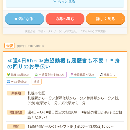
もっと見る
気になる!
応募へ進む
詳しく見る
派遣会社
日研トータルソーシング株式会社 メディカルケア事業部
未読
掲載日
2026/08/06
≪週4日5h～≫志望動機も履歴書も不要！＊身
の回りのお手伝い
職種未経験OK
交通費別途支給あり
土日祝日が休み
残業なし
WEB登録OK
派遣
札幌市北区
勤務地
札幌駅から---分／新琴似駅から---分／篠路駅から---分／新川
(北海道)駅から---分／拓北駅から---分
週4日～OK ■曜日固定の相談OK！ ■希望の曜日があればご相
曜日頻度
談ください！
1日5時間からOK！■シフト例(1)8:00～13:00(2)10:00～
時間