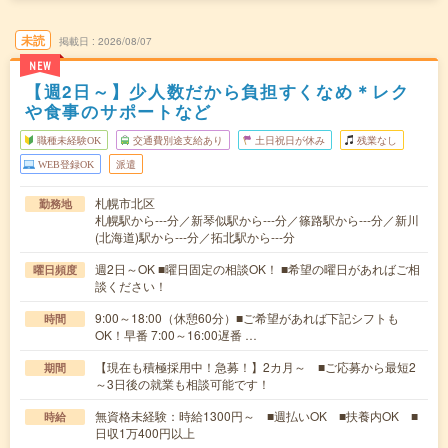
未読
掲載日
2026/08/07
NEW
【週2日～】少人数だから負担すくなめ＊レク
や食事のサポートなど
職種未経験OK
交通費別途支給あり
土日祝日が休み
残業なし
WEB登録OK
派遣
札幌市北区
勤務地
札幌駅から---分／新琴似駅から---分／篠路駅から---分／新川
(北海道)駅から---分／拓北駅から---分
週2日～OK ■曜日固定の相談OK！ ■希望の曜日があればご相
曜日頻度
談ください！
9:00～18:00（休憩60分）■ご希望があれば下記シフトも
時間
OK！早番 7:00～16:00遅番 …
【現在も積極採用中！急募！】2カ月～ ■ご応募から最短2
期間
～3日後の就業も相談可能です！
無資格未経験：時給1300円～ ■週払いOK ■扶養内OK ■
時給
日収1万400円以上