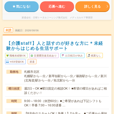
気になる!
応募へ進む
詳しく見る
派遣会社
日研トータルソーシング株式会社 メディカルケア事業部
未読
掲載日
2026/08/06
【介護staff】人と話すのが好きな方に＊未経
験からはじめる生活サポート
職種未経験OK
交通費別途支給あり
土日祝日が休み
残業なし
WEB登録OK
派遣
札幌市北区
勤務地
札幌駅から---分／新琴似駅から---分／篠路駅から---分／新川
(北海道)駅から---分／拓北駅から---分
週2日～OK ■曜日固定の相談OK！ ■希望の曜日があればご相
曜日頻度
談ください！
9:00～18:00（休憩60分）■ご希望があれば下記シフトも
時間
OK！早番 7:00～16:00遅番 …
【8月中のスタートOK！急募！】2カ月～ ■ご応募から最短
期間