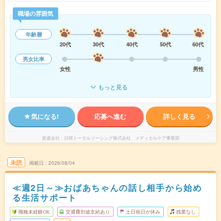
職場の雰囲気
年齢層
20代
30代
40代
50代
60代
男女比率
女性
男性
もっと見る
気になる!
応募へ進む
詳しく見る
派遣会社
日研トータルソーシング株式会社 メディカルケア事業部
未読
掲載日
2026/08/04
≪週2日～≫おばあちゃんの話し相手から始め
る生活サポート
職種未経験OK
交通費別途支給あり
土日祝日が休み
残業なし