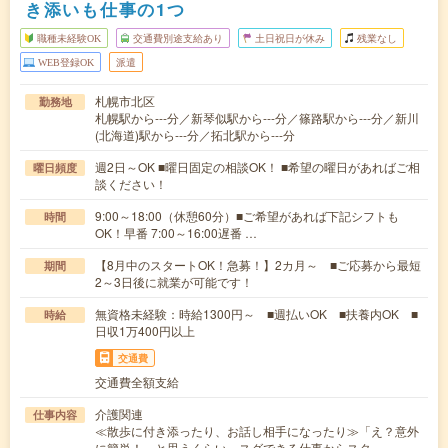
き添いも仕事の1つ
職種未経験OK
交通費別途支給あり
土日祝日が休み
残業なし
WEB登録OK
派遣
札幌市北区
勤務地
札幌駅から---分／新琴似駅から---分／篠路駅から---分／新川
(北海道)駅から---分／拓北駅から---分
週2日～OK ■曜日固定の相談OK！ ■希望の曜日があればご相
曜日頻度
談ください！
9:00～18:00（休憩60分）■ご希望があれば下記シフトも
時間
OK！早番 7:00～16:00遅番 …
【8月中のスタートOK！急募！】2カ月～ ■ご応募から最短
期間
2～3日後に就業が可能です！
無資格未経験：時給1300円～ ■週払いOK ■扶養内OK ■
時給
日収1万400円以上
交通費
交通費全額支給
介護関連
仕事内容
≪散歩に付き添ったり、お話し相手になったり≫「え？意外
に簡単！」と思うくらい、スグできる仕事からスタ…