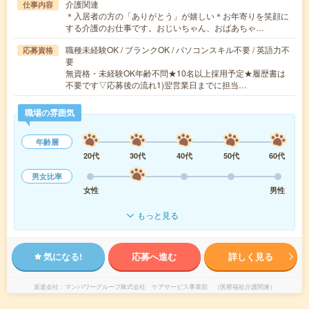
介護関連
仕事内容
＊入居者の方の「ありがとう」が嬉しい＊お年寄りを笑顔に
する介護のお仕事です。おじいちゃん、おばあちゃ…
職種未経験OK / ブランクOK / パソコンスキル不要 / 英語力不
応募資格
要
無資格・未経験OK年齢不問★10名以上採用予定★履歴書は
不要です▽応募後の流れ1)翌営業日までに担当…
職場の雰囲気
年齢層
20代
30代
40代
50代
60代
男女比率
女性
男性
もっと見る
気になる!
応募へ進む
詳しく見る
派遣会社
マンパワーグループ株式会社 ケアサービス事業部 （医療福祉介護関連）