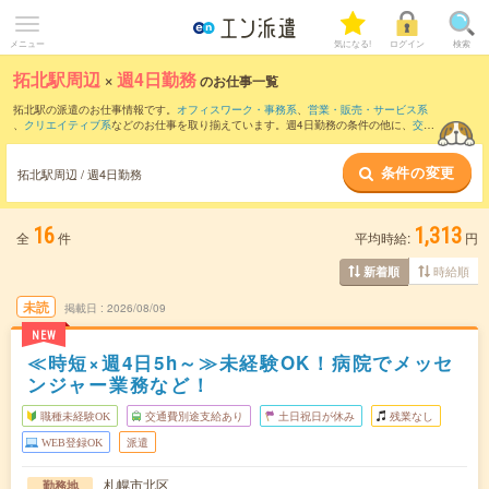
メニュー
気になる!
ログイン
検索
拓北駅周辺
×
週4日勤務
のお仕事一覧
拓北駅の派遣のお仕事情報です。
オフィスワーク・事務系
、
営業・販売・サービス系
、
クリエイティブ系
などのお仕事を取り揃えています。週4日勤務の条件の他に、
交通
費別途支給あり
、
職種未経験OK
、
友だちと一緒の応募OK
などのこだわり条件も取り
揃えています。
条件の変更
拓北駅周辺 / 週4日勤務
16
1,313
全
件
平均時給:
円
時給順
新着順
未読
掲載日
2026/08/09
NEW
≪時短×週4日5h～≫未経験OK！病院でメッセ
ンジャー業務など！
職種未経験OK
交通費別途支給あり
土日祝日が休み
残業なし
WEB登録OK
派遣
札幌市北区
勤務地