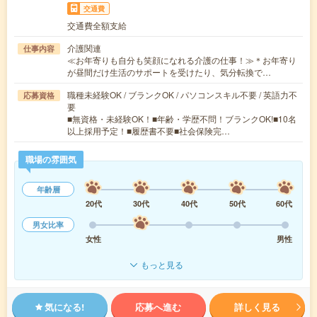
交通費
交通費全額支給
介護関連
仕事内容
≪お年寄りも自分も笑顔になれる介護の仕事！≫＊お年寄り
が昼間だけ生活のサポートを受けたり、気分転換で…
職種未経験OK / ブランクOK / パソコンスキル不要 / 英語力不
応募資格
要
■無資格・未経験OK！■年齢・学歴不問！ブランクOK!■10名
以上採用予定！■履歴書不要■社会保険完…
職場の雰囲気
年齢層
20代
30代
40代
50代
60代
男女比率
女性
男性
もっと見る
気になる!
応募へ進む
詳しく見る