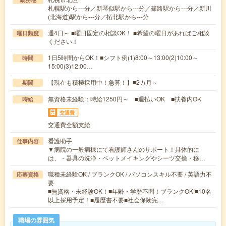
札幌駅から---分／新琴似駅から---分／篠路駅から---分／新川
(北海道)駅から---分／拓北駅から---分
週4日～ ■曜日固定の相談OK！ ■希望の曜日があればご相談
曜日頻度
ください！
1日5時間からOK！■シフト例(1)8:00～13:00(2)10:00～
時間
15:00(3)12:00…
【現在も積極採用中！急募！】■2カ月～
期間
無資格未経験：時給1250円～ ■週払いOK ■扶養内OK
時給
交通費
交通費全額支給
看護助手
仕事内容
▼病院の一般病棟にて看護師さんのサポート！具体的に
は、・器具の洗浄・ベットメイキングやシーツ交換・移…
職種未経験OK / ブランクOK / パソコンスキル不要 / 英語力不
応募資格
要
■無資格・未経験OK！■年齢・学歴不問！ブランクOK!■10名
以上採用予定！■履歴書不要■社会保険完…
職場の雰囲気