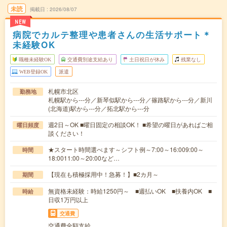
未読
掲載日
2026/08/07
NEW
病院でカルテ整理や患者さんの生活サポート＊
未経験OK
職種未経験OK
交通費別途支給あり
土日祝日が休み
残業なし
WEB登録OK
派遣
札幌市北区
勤務地
札幌駅から---分／新琴似駅から---分／篠路駅から---分／新川
(北海道)駅から---分／拓北駅から---分
週2日～OK ■曜日固定の相談OK！ ■希望の曜日があればご相
曜日頻度
談ください！
★スタート時間選べます～シフト例～7:00～16:009:00～
時間
18:0011:00～20:00など…
【現在も積極採用中！急募！】■2カ月～
期間
無資格未経験：時給1250円～ ■週払いOK ■扶養内OK ■
時給
日収1万円以上
交通費
交通費全額支給