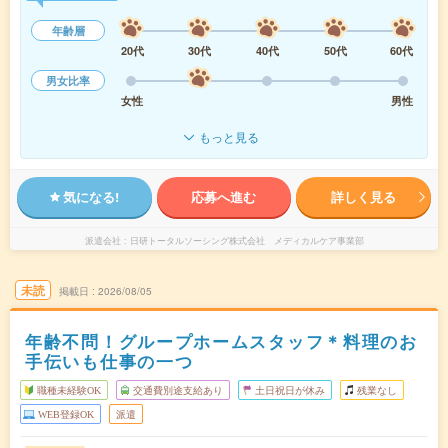
年齢層
20代
30代
40代
50代
60代
男女比率
女性
男性
もっと見る
気になる!
応募へ進む
詳しく見る
派遣会社
日研トータルソーシング株式会社 メディカルケア事業部
未読
掲載日
2026/08/05
年齢不問！グループホームスタッフ＊料理のお
手伝いも仕事の一つ
職種未経験OK
交通費別途支給あり
土日祝日が休み
残業なし
WEB登録OK
派遣