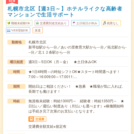
NEW
札幌市北区【週3日～】ホテルライクな高齢者
マンションで生活サポート
職種未経験OK
交通費別途支給あり
土日祝日が休み
残業なし
WEB登録OK
派遣
札幌市北区
勤務地
新琴似駅から---分／あいの里教育大駅から---分／拓北駅から-
--分／北１２条駅から---分
週3日～5日OK（月～金） ★土日休みOK
曜日頻度
★1日4時間～の時短シフトOK★スタート時間選べます！
時間
7:00～16:009:00～17:0011:…
開始日はご相談ください！ ★急募 ★職場が気に入れば、
期間
長期でも働けます！
無資格未経験：時給1300円～ 経験者：時給1350円～ ★
時給
日払い／週払い制度あり（月払いも選べます）※稼働開始時
は手続き完了次第のお支払いとなります。
交通費
交通費全額支給※規定有