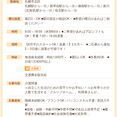
札幌市北区
勤務地
札幌駅から---分／新琴似駅から---分／篠路駅から---分／新川
(北海道)駅から---分／拓北駅から---分
週2日～OK ■曜日固定の相談OK！ ■希望の曜日があればご相
曜日頻度
談ください！
9:00～18:00（休憩60分）■ご希望があれば下記シフトも
時間
OK！早番 7:00～16:00遅番 …
【8月中のスタートOK！急募！】2カ月～ ■ご応募から最短
期間
2～3日後に就業が可能です！
無資格未経験：時給1300円～ ■週払いOK ■扶養内OK ■
時給
日収1万400円以上
交通費
交通費全額支給
介護関連
仕事内容
≪自立した生活のための見守りやお手伝い！≫お年寄りが少
人数で生活する「グループホーム」。利用者さんが…
職種未経験OK / ブランクOK / パソコンスキル不要 / 英語力不
応募資格
要
■資格・経験・年齢不問■学歴不問■10名以上採用予定！■履
歴書不要■面談確約■社会保険完備■社員登用…