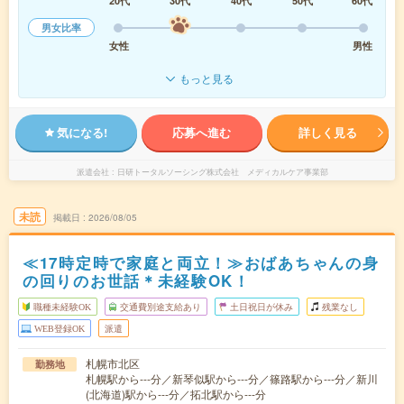
20代
30代
40代
50代
60代
男女比率
女性
男性
もっと見る
気になる!
応募へ進む
詳しく見る
派遣会社
日研トータルソーシング株式会社 メディカルケア事業部
未読
掲載日
2026/08/05
≪17時定時で家庭と両立！≫おばあちゃんの身
の回りのお世話＊未経験OK！
職種未経験OK
交通費別途支給あり
土日祝日が休み
残業なし
WEB登録OK
派遣
札幌市北区
勤務地
札幌駅から---分／新琴似駅から---分／篠路駅から---分／新川
(北海道)駅から---分／拓北駅から---分