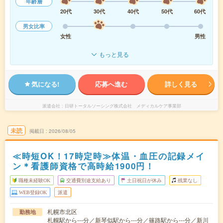
年齢層
20代
30代
40代
50代
60代
男女比率
女性
男性
もっと見る
気になる!
応募へ進む
詳しく見る
派遣会社
日研トータルソーシング株式会社 メディカルケア事業部
未読
掲載日
2026/08/05
≪時短OK！17時定時≫体温・血圧の記録メイ
ン＊看護師資格で高時給1900円！
職種未経験OK
交通費別途支給あり
土日祝日が休み
残業なし
WEB登録OK
派遣
札幌市北区
勤務地
札幌駅から---分／新琴似駅から---分／篠路駅から---分／新川