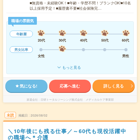
■無資格・未経験OK！■年齢・学歴不問！ブランクOK!■10名
以上採用予定！■履歴書不要■社会保険完…
職場の雰囲気
年齢層
20代
30代
40代
50代
60代
男女比率
女性
男性
もっと見る
気になる!
応募へ進む
詳しく見る
派遣会社
日研トータルソーシング株式会社 メディカルケア事業部
未読
掲載日
2026/08/02
＼10年後にも残る仕事／～60代も現役活躍中
の職場へ＊介護