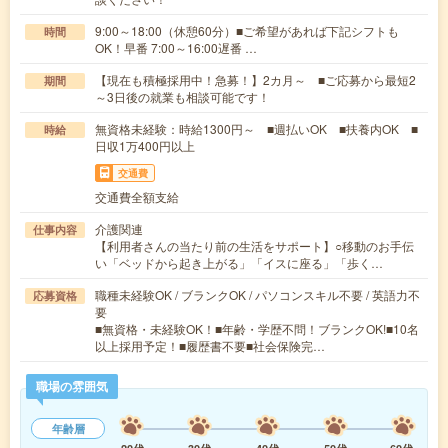
9:00～18:00（休憩60分）■ご希望があれば下記シフトも
時間
OK！早番 7:00～16:00遅番 …
【現在も積極採用中！急募！】2カ月～ ■ご応募から最短2
期間
～3日後の就業も相談可能です！
無資格未経験：時給1300円～ ■週払いOK ■扶養内OK ■
時給
日収1万400円以上
交通費
交通費全額支給
介護関連
仕事内容
【利用者さんの当たり前の生活をサポート】○移動のお手伝
い「ベッドから起き上がる」「イスに座る」「歩く…
職種未経験OK / ブランクOK / パソコンスキル不要 / 英語力不
応募資格
要
■無資格・未経験OK！■年齢・学歴不問！ブランクOK!■10名
以上採用予定！■履歴書不要■社会保険完…
職場の雰囲気
年齢層