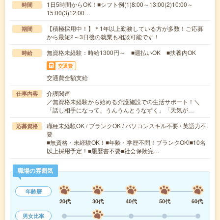
1日5時間からOK！■シフト例(1)8:00～13:00(2)10:00～
時間
15:00(3)12:00…
【積極採用中！】＊1年以上勤務している方が多数！ご応募
期間
から最短2～3日後の就業も相談可能です！
無資格未経験：時給1300円～ ■週払いOK ■扶養内OK
時給
交通費
交通費全額支給
介護関連
仕事内容
／無資格未経験から始める介護施設での生活サポート！＼
「話し相手になって、うんうんとうなずく」「天気が…
職種未経験OK / ブランクOK / パソコンスキル不要 / 英語力不
応募資格
要
■無資格・未経験OK！■年齢・学歴不問！ブランクOK!■10名
以上採用予定！■履歴書不要■社会保険完…
職場の雰囲気
年齢層
20代
30代
40代
50代
60代
男女比率