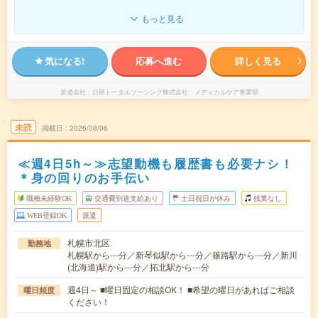
もっと見る
気になる!
応募へ進む
詳しく見る
派遣会社
日研トータルソーシング株式会社 メディカルケア事業部
未読
掲載日
2026/08/06
≪週4日5h～≫志望動機も履歴書も必要ナシ！
＊身の回りのお手伝い
職種未経験OK
交通費別途支給あり
土日祝日が休み
残業なし
WEB登録OK
派遣
札幌市北区
勤務地
札幌駅から---分／新琴似駅から---分／篠路駅から---分／新川
(北海道)駅から---分／拓北駅から---分
週4日～ ■曜日固定の相談OK！ ■希望の曜日があればご相談
曜日頻度
ください！