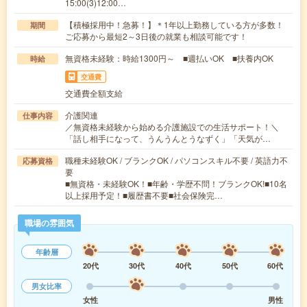
15:00(3)12:00…
【積極採用中！急募！】＊1年以上勤務している方が多数！
期間
ご応募から最短2～3日後の就業も相談可能です！
無資格未経験：時給1300円～ ■週払いOK ■扶養内OK
時給
交通費
交通費全額支給
介護関連
仕事内容
／無資格未経験から始める介護施設での生活サポート！＼
「話し相手になって、うんうんとうなずく」「天気が…
職種未経験OK / ブランクOK / パソコンスキル不要 / 英語力不
応募資格
要
■無資格・未経験OK！■年齢・学歴不問！ブランクOK!■10名
以上採用予定！■履歴書不要■社会保険完…
職場の雰囲気
年齢層
20代
30代
40代
50代
60代
男女比率
女性
男性