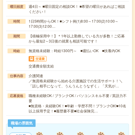
週4日～ ■曜日固定の相談OK！ ■希望の曜日があればご相談
曜日頻度
ください！
1日5時間からOK！■シフト例(1)8:00～17:00(2)10:00～
時間
17:00(3)12:00…
【積極採用中！】＊1年以上勤務している方が多数！ご応募
期間
から最短2～3日後の就業も相談可能です！
無資格未経験：時給1300円～ ■週払いOK ■扶養内OK
時給
交通費
交通費全額支給
介護関連
仕事内容
／無資格未経験から始める介護施設での生活サポート！＼
「話し相手になって、うんうんとうなずく」「天気が…
職種未経験OK / ブランクOK / パソコンスキル不要 / 英語力不
応募資格
要
■無資格・未経験OK！■年齢・学歴不問！ブランクOK!■10名
以上採用予定！■履歴書不要■社会保険完…
職場の雰囲気