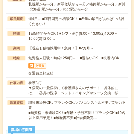
札幌駅から---分／新琴似駅から---分／篠路駅から---分／新川
(北海道)駅から---分／拓北駅から---分
週4日～ ■曜日固定の相談OK！ ■希望の曜日があればご相談
曜日頻度
ください！
1日5時間からOK！■シフト例(1)8:00～13:00(2)10:00～
時間
15:00(3)12:00…
【現在も積極採用中！急募！】■2カ月～
期間
無資格未経験：時給1250円～ ■週払いOK ■扶養内OK
時給
交通費
交通費全額支給
看護助手
仕事内容
▼病院の一般病棟にて看護師さんのサポート！具体的に
は、・器具の洗浄・ベットメイキングやシーツ交換・移…
職種未経験OK / ブランクOK / パソコンスキル不要 / 英語力不
応募資格
要
■無資格・未経験OK！■年齢・学歴不問！ブランクOK!■10名
以上採用予定！■履歴書不要■社会保険完…
職場の雰囲気