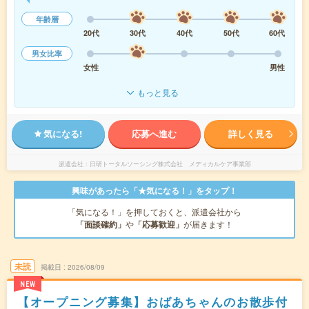
年齢層
20代
30代
40代
50代
60代
男女比率
女性
男性
もっと見る
気になる!
応募へ進む
詳しく見る
派遣会社
日研トータルソーシング株式会社 メディカルケア事業部
興味があったら「★気になる！」をタップ！
「気になる！」を押しておくと、派遣会社から
「面談確約」
や
「応募歓迎」
が届きます！
未読
掲載日
2026/08/09
NEW
【オープニング募集】おばあちゃんのお散歩付