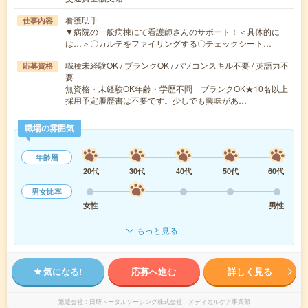
看護助手
仕事内容
▼病院の一般病棟にて看護師さんのサポート！＜具体的に
は…＞〇カルテをファイリングする〇チェックシート…
職種未経験OK / ブランクOK / パソコンスキル不要 / 英語力不
応募資格
要
無資格・未経験OK年齢・学歴不問 ブランクOK★10名以上
採用予定履歴書は不要です。少しでも興味があ…
職場の雰囲気
年齢層
20代
30代
40代
50代
60代
男女比率
女性
男性
もっと見る
気になる!
応募へ進む
詳しく見る
派遣会社
日研トータルソーシング株式会社 メディカルケア事業部