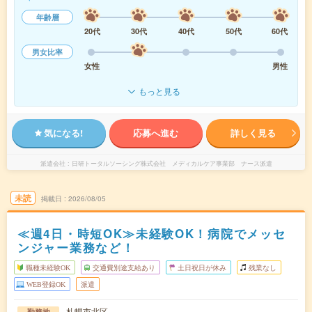
年齢層
20代
30代
40代
50代
60代
男女比率
女性
男性
もっと見る
気になる!
応募へ進む
詳しく見る
派遣会社
日研トータルソーシング株式会社 メディカルケア事業部 ナース派遣
未読
掲載日
2026/08/05
≪週4日・時短OK≫未経験OK！病院でメッセ
ンジャー業務など！
職種未経験OK
交通費別途支給あり
土日祝日が休み
残業なし
WEB登録OK
派遣
札幌市北区
勤務地