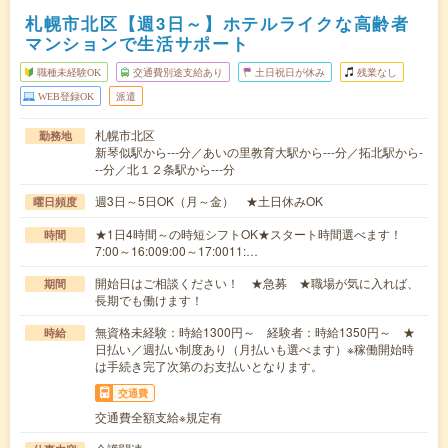
札幌市北区【週3日～】ホテルライクな高齢者
マンションで生活サポート
職種未経験OK
交通費別途支給あり
土日祝日が休み
残業なし
WEB登録OK
派遣
札幌市北区
勤務地
新琴似駅から---分／あいの里教育大駅から---分／拓北駅から-
--分／北１２条駅から---分
週3日～5日OK（月～金） ★土日休みOK
曜日頻度
★1日4時間～の時短シフトOK★スタート時間選べます！
時間
7:00～16:009:00～17:0011:…
開始日はご相談ください！ ★急募 ★職場が気に入れば、
期間
長期でも働けます！
無資格未経験：時給1300円～ 経験者：時給1350円～ ★
時給
日払い／週払い制度あり（月払いも選べます）※稼働開始時
は手続き完了次第のお支払いとなります。
交通費
交通費全額支給※規定有