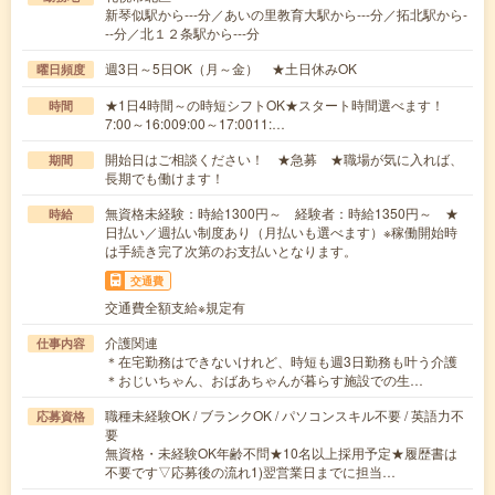
新琴似駅から---分／あいの里教育大駅から---分／拓北駅から-
--分／北１２条駅から---分
週3日～5日OK（月～金） ★土日休みOK
曜日頻度
★1日4時間～の時短シフトOK★スタート時間選べます！
時間
7:00～16:009:00～17:0011:…
開始日はご相談ください！ ★急募 ★職場が気に入れば、
期間
長期でも働けます！
無資格未経験：時給1300円～ 経験者：時給1350円～ ★
時給
日払い／週払い制度あり（月払いも選べます）※稼働開始時
は手続き完了次第のお支払いとなります。
交通費
交通費全額支給※規定有
介護関連
仕事内容
＊在宅勤務はできないけれど、時短も週3日勤務も叶う介護
＊おじいちゃん、おばあちゃんが暮らす施設での生…
職種未経験OK / ブランクOK / パソコンスキル不要 / 英語力不
応募資格
要
無資格・未経験OK年齢不問★10名以上採用予定★履歴書は
不要です▽応募後の流れ1)翌営業日までに担当…