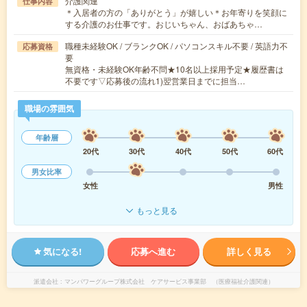
介護関連
仕事内容
＊入居者の方の「ありがとう」が嬉しい＊お年寄りを笑顔に
する介護のお仕事です。おじいちゃん、おばあちゃ…
職種未経験OK / ブランクOK / パソコンスキル不要 / 英語力不
応募資格
要
無資格・未経験OK年齢不問★10名以上採用予定★履歴書は
不要です▽応募後の流れ1)翌営業日までに担当…
職場の雰囲気
年齢層
20代
30代
40代
50代
60代
男女比率
女性
男性
もっと見る
気になる!
応募へ進む
詳しく見る
派遣会社
マンパワーグループ株式会社 ケアサービス事業部 （医療福祉介護関連）