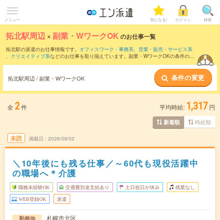
メニュー
気になる!
ログイン
検索
拓北駅周辺
×
副業・WワークOK
のお仕事一覧
拓北駅の派遣のお仕事情報です。
オフィスワーク・事務系
、
営業・販売・サービス系
、
クリエイティブ系
などのお仕事を取り揃えています。副業・WワークOKの条件の他
に、
交通費別途支給あり
、
職種未経験OK
、
友だちと一緒の応募OK
などのこだわり条
件も取り揃えています。
条件の変更
拓北駅周辺 / 副業・WワークOK
2
1,317
全
件
平均時給:
円
時給順
新着順
未読
掲載日
2026/08/02
＼10年後にも残る仕事／～60代も現役活躍中
の職場へ＊介護
職種未経験OK
交通費別途支給あり
土日祝日が休み
残業なし
WEB登録OK
派遣
札幌市北区
勤務地