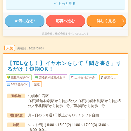
もっと見る
気になる!
応募へ進む
詳しく見る
派遣会社
株式会社トライバルユニット
未読
掲載日
2026/08/04
【TELなし！】イヤホンをして「聞き書き」す
るだけ！短期OK！
職種未経験OK
交通費別途支給あり
土日祝日が休み
残業なし
WEB登録OK
派遣
札幌市白石区
勤務地
白石(函館本線)駅から徒歩5分／白石(札幌市営)駅から徒歩5
分／東札幌駅から徒歩---分／菊水駅から徒歩---分
月～日のうち週1日以上からOK ＊シフト自由
曜日頻度
シフト例(1) 9:00～15:00(2)11:00～17:00(3)13:00～
時間
16:0010:0…