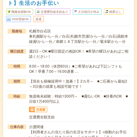
ト】生活のお手伝い
職種未経験OK
交通費別途支給あり
土日祝日が休み
残業なし
WEB登録OK
派遣
札幌市白石区
勤務地
東札幌駅から---分／白石(札幌市営)駅から---分／白石(函館本
線)駅から---分／南郷１８丁目駅から---分／菊水駅から---分
週2日～OK ■曜日固定の相談OK！ ■希望の曜日があればご相
曜日頻度
談ください！
9:00～18:00（休憩60分）■ご希望があれば下記シフトも
時間
OK！早番 7:00～16:00遅番 …
【現在も積極採用中！急募！】2カ月～ ■ご応募から最短2
期間
～3日後の就業も相談可能です！
無資格未経験：時給1300円～ ■週払いOK ■扶養内OK ■
時給
日収1万400円以上
交通費
交通費全額支給
介護関連
仕事内容
【利用者さんの当たり前の生活をサポート】○移動のお手伝
い「ベッドから起き上がる」「イスに座る」「歩く…