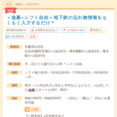
未読
掲載日
2026/08/07
NEW
＜急募×シフト自由＞地下鉄の忘れ物情報をも
くもく入力するだけ＊
職種未経験OK
交通費別途支給あり
土日祝日が休み
残業なし
WEB登録OK
派遣
札幌市白石区
勤務地
白石(札幌市営)駅から徒歩5分／東札幌駅から徒歩5分／菊水
駅から徒歩5分
月～日のうち週1日からOK ＊シフト自由
曜日頻度
シフト例(1)9:00～16:00(2)9:00～17:00(3)9:00～18:009:00
時間
～21…
即日～1ヵ月以内 3ヵ月以上 半年以上 などなど… ※お試しで
期間
の
スタートもOK!! #8月～
短期
時給1650円～時給2000円 ※日払い・週払い・月払いを選
時給
択可能
交通費
【一部支給】※社内規定あり