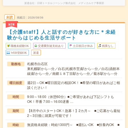
派遣会社
日研トータルソーシング株式会社 メディカルケア事業部
未読
掲載日
2026/08/06
NEW
【介護staff】人と話すのが好きな方に＊未経
験からはじめる生活サポート
職種未経験OK
交通費別途支給あり
土日祝日が休み
残業なし
WEB登録OK
派遣
札幌市白石区
勤務地
東札幌駅から---分／白石(札幌市営)駅から---分／白石(函館本
線)駅から---分／南郷１８丁目駅から---分／菊水駅から---分
週2日～OK ■曜日固定の相談OK！ ■希望の曜日があればご相
曜日頻度
談ください！
9:00～18:00（休憩60分）■ご希望があれば下記シフトも
時間
OK！早番 7:00～16:00遅番 …
【8月中のスタートOK！急募！】2カ月～ ■ご応募から最短
期間
2～3日後に就業が可能です！
無資格未経験：時給1300円～ ■週払いOK ■扶養内OK ■
時給