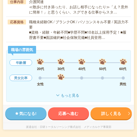
介護関連
仕事内容
≪散歩に付き添ったり、お話し相手になったり≫「え？意外
に簡単！」と思うくらい、スグできる仕事からスタ…
職種未経験OK / ブランクOK / パソコンスキル不要 / 英語力不
応募資格
要
■資格・経験・年齢不問■学歴不問■10名以上採用予定！■履
歴書不要■面談確約■社会保険完備■社員登用…
職場の雰囲気
年齢層
20代
30代
40代
50代
60代
男女比率
女性
男性
もっと見る
気になる!
応募へ進む
詳しく見る
派遣会社
日研トータルソーシング株式会社 メディカルケア事業部