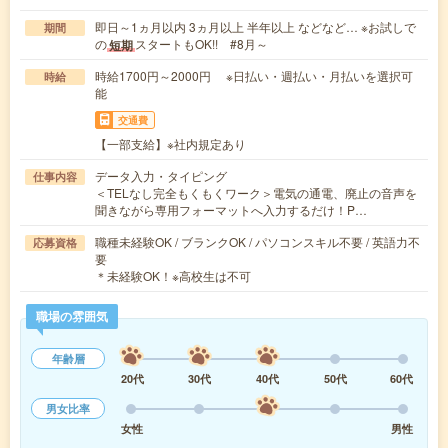
即日～1ヵ月以内 3ヵ月以上 半年以上 などなど… ※お試しで
期間
の
スタートもOK!! #8月～
短期
時給1700円～2000円 ※日払い・週払い・月払いを選択可
時給
能
交通費
【一部支給】※社内規定あり
データ入力・タイピング
仕事内容
＜TELなし完全もくもくワーク＞電気の通電、廃止の音声を
聞きながら専用フォーマットへ入力するだけ！P…
職種未経験OK / ブランクOK / パソコンスキル不要 / 英語力不
応募資格
要
＊未経験OK！※高校生は不可
職場の雰囲気
年齢層
20代
30代
40代
50代
60代
男女比率
女性
男性