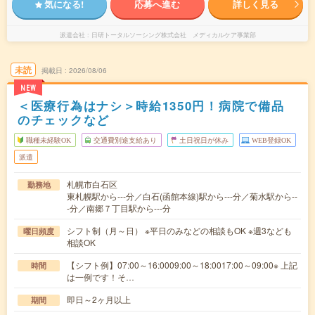
気になる!
応募へ進む
詳しく見る
派遣会社
日研トータルソーシング株式会社 メディカルケア事業部
未読
掲載日
2026/08/06
NEW
＜医療行為はナシ＞時給1350円！病院で備品
のチェックなど
職種未経験OK
交通費別途支給あり
土日祝日が休み
WEB登録OK
派遣
札幌市白石区
勤務地
東札幌駅から---分／白石(函館本線)駅から---分／菊水駅から--
-分／南郷７丁目駅から---分
シフト制（月～日） ※平日のみなどの相談もOK ※週3なども
曜日頻度
相談OK
【シフト例】07:00～16:0009:00～18:0017:00～09:00※ 上記
時間
は一例です！そ…
即日～2ヶ月以上
期間