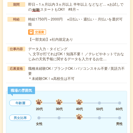
即日～1ヵ月以内 3ヵ月以上 半年以上 などなど… ※お試しで
期間
の
スタートもOK!! #8月～
短期
時給1750円～2000円 ※日払い・週払い・月払いを選択可
時給
能
交通費
【一部支給】※社内規定あり
データ入力・タイピング
仕事内容
＼ 文字が打てればOK！知識不要！ ／テレビやネットでおな
じみの天気予報に関するデータを入力するお仕…
職種未経験OK / ブランクOK / パソコンスキル不要 / 英語力不
応募資格
要
＊未経験OK！※高校生は不可
職場の雰囲気
年齢層
20代
30代
40代
50代
60代
男女比率
女性
男性