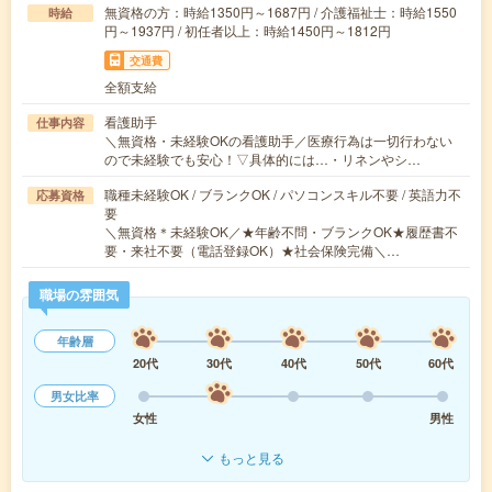
無資格の方：時給1350円～1687円 / 介護福祉士：時給1550
時給
円～1937円 / 初任者以上：時給1450円～1812円
交通費
全額支給
看護助手
仕事内容
＼無資格・未経験OKの看護助手／医療行為は一切行わない
ので未経験でも安心！▽具体的には…・リネンやシ…
職種未経験OK / ブランクOK / パソコンスキル不要 / 英語力不
応募資格
要
＼無資格＊未経験OK／★年齢不問・ブランクOK★履歴書不
要・来社不要（電話登録OK）★社会保険完備＼…
職場の雰囲気
年齢層
20代
30代
40代
50代
60代
男女比率
女性
男性
もっと見る