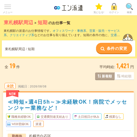
メニュー
気になる!
ログイン
検索
東札幌駅周辺
×
短期
のお仕事一覧
東札幌駅の派遣のお仕事情報です。
オフィスワーク・事務系
、
営業・販売・サービス
系
、
クリエイティブ系
などのお仕事を取り揃えています。短期の条件の他に、
交通費
別途支給あり
、
職種未経験OK
、
友だちと一緒の応募OK
などでもお探し頂けます。
条件の変更
東札幌駅周辺 / 短期
19
1,421
全
件
平均時給:
円
時給順
新着順
未読
掲載日
2026/08/08
NEW
≪時短×週4日5h～≫未経験OK！病院でメッセ
ンジャー業務など！
職種未経験OK
交通費別途支給あり
土日祝日が休み
残業なし
WEB登録OK
派遣
札幌市白石区
勤務地