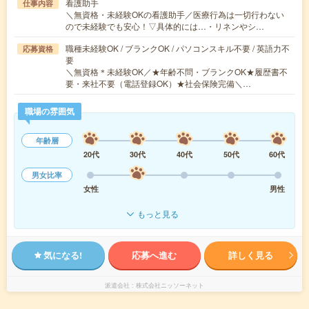
看護助手
仕事内容
＼無資格・未経験OKの看護助手／医療行為は一切行わない
ので未経験でも安心！▽具体的には…・リネンやシ…
職種未経験OK / ブランクOK / パソコンスキル不要 / 英語力不
応募資格
要
＼無資格＊未経験OK／★年齢不問・ブランクOK★履歴書不
要・来社不要（電話登録OK）★社会保険完備＼…
職場の雰囲気
年齢層
20代
30代
40代
50代
60代
男女比率
女性
男性
もっと見る
気になる!
応募へ進む
詳しく見る
派遣会社
株式会社ニッソーネット