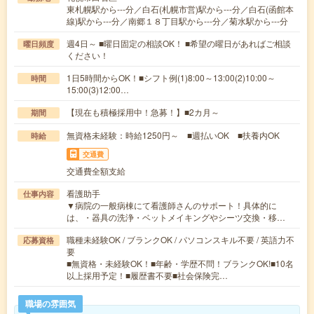
東札幌駅から---分／白石(札幌市営)駅から---分／白石(函館本
線)駅から---分／南郷１８丁目駅から---分／菊水駅から---分
週4日～ ■曜日固定の相談OK！ ■希望の曜日があればご相談
曜日頻度
ください！
1日5時間からOK！■シフト例(1)8:00～13:00(2)10:00～
時間
15:00(3)12:00…
【現在も積極採用中！急募！】■2カ月～
期間
無資格未経験：時給1250円～ ■週払いOK ■扶養内OK
時給
交通費
交通費全額支給
看護助手
仕事内容
▼病院の一般病棟にて看護師さんのサポート！具体的に
は、・器具の洗浄・ベットメイキングやシーツ交換・移…
職種未経験OK / ブランクOK / パソコンスキル不要 / 英語力不
応募資格
要
■無資格・未経験OK！■年齢・学歴不問！ブランクOK!■10名
以上採用予定！■履歴書不要■社会保険完…
職場の雰囲気