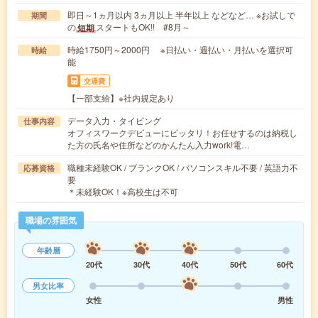
即日～1ヵ月以内 3ヵ月以上 半年以上 などなど… ※お試しで
期間
の
スタートもOK!! #8月～
短期
時給1750円～2000円 ※日払い・週払い・月払いを選択可
時給
能
交通費
【一部支給】※社内規定あり
データ入力・タイピング
仕事内容
オフィスワークデビューにピッタリ！お任せするのは納税し
た方の氏名や住所などのかんたん入力work!電…
職種未経験OK / ブランクOK / パソコンスキル不要 / 英語力不
応募資格
要
＊未経験OK！※高校生は不可
職場の雰囲気
年齢層
20代
30代
40代
50代
60代
男女比率
女性
男性