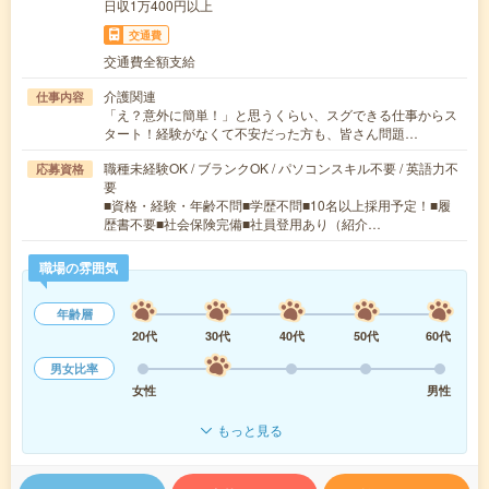
日収1万400円以上
交通費
交通費全額支給
介護関連
仕事内容
「え？意外に簡単！」と思うくらい、スグできる仕事からス
タート！経験がなくて不安だった方も、皆さん問題…
職種未経験OK / ブランクOK / パソコンスキル不要 / 英語力不
応募資格
要
■資格・経験・年齢不問■学歴不問■10名以上採用予定！■履
歴書不要■社会保険完備■社員登用あり（紹介…
職場の雰囲気
年齢層
20代
30代
40代
50代
60代
男女比率
女性
男性
もっと見る