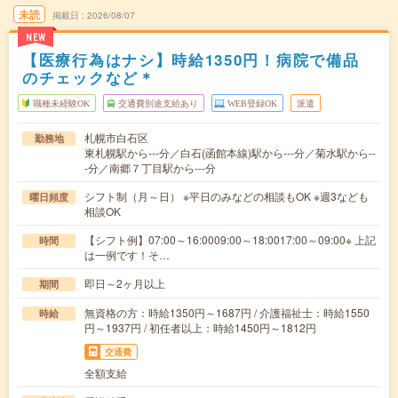
未読
掲載日
2026/08/07
NEW
【医療行為はナシ】時給1350円！病院で備品
のチェックなど＊
職種未経験OK
交通費別途支給あり
WEB登録OK
派遣
札幌市白石区
勤務地
東札幌駅から---分／白石(函館本線)駅から---分／菊水駅から--
-分／南郷７丁目駅から---分
シフト制（月～日） ※平日のみなどの相談もOK ※週3なども
曜日頻度
相談OK
【シフト例】07:00～16:0009:00～18:0017:00～09:00※ 上記
時間
は一例です！そ…
即日～2ヶ月以上
期間
無資格の方：時給1350円～1687円 / 介護福祉士：時給1550
時給
円～1937円 / 初任者以上：時給1450円～1812円
交通費
全額支給