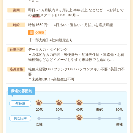
～21…
即日～1ヵ月以内 3ヵ月以上 半年以上 などなど… ※お試しで
期間
の
スタートもOK!! #8月～
短期
時給1650円~ ※日払い・週払い・月払いを選択可能
時給
交通費
【一部支給】※社内規定あり
データ入力・タイピング
仕事内容
▼具体的な入力内容・郵便番号・配達先住所・連絡先・お荷
物種類などなどイメージしやすく未経験でも始めら…
職種未経験OK / ブランクOK / パソコンスキル不要 / 英語力不
応募資格
要
＊未経験OK！※高校生は不可
職場の雰囲気
年齢層
20代
30代
40代
50代
60代
男女比率
女性
男性