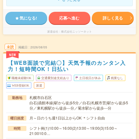
気になる!
応募へ進む
詳しく見る
派遣会社
株式会社ニッソーネット
未読
掲載日
2026/08/05
NEW
【WEB面談で完結〇】天気予報のカンタン入
力！短時間OK！日払い
職種未経験OK
交通費別途支給あり
土日祝日が休み
残業なし
WEB登録OK
派遣
札幌市白石区
勤務地
白石(函館本線)駅から徒歩5分／白石(札幌市営)駅から徒歩5
分／東札幌駅から徒歩---分／菊水駅から徒歩---分
月～日のうち週1日以上からOK ＊シフト自由
曜日頻度
シフト例(1)10:00～16:00(2)13:00～19:00(3)15:00～
時間
21:0010:0…