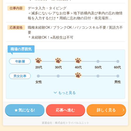
データ入力・タイピング
仕事内容
＜滅多にないレアなお仕事＞地下鉄構内及び車内の忘れ物情
報を入力するだけ＊用紙に忘れ物の日付・発見場所…
職種未経験OK / ブランクOK / パソコンスキル不要 / 英語力不
応募資格
要
＊未経験OK！※高校生は不可
職場の雰囲気
年齢層
20代
30代
40代
50代
60代
男女比率
女性
男性
もっと見る
気になる!
応募へ進む
詳しく見る
派遣会社
株式会社トライバルユニット