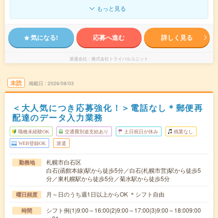
もっと見る
気になる!
応募へ進む
詳しく見る
派遣会社
株式会社トライバルユニット
未読
掲載日
2026/08/03
＜大人気につき応募強化！＞電話なし＊郵便再
配達のデータ入力業務
職種未経験OK
交通費別途支給あり
土日祝日が休み
残業なし
WEB登録OK
派遣
札幌市白石区
勤務地
白石(函館本線)駅から徒歩5分／白石(札幌市営)駅から徒歩5
分／東札幌駅から徒歩5分／菊水駅から徒歩5分
月～日のうち週1日以上からOK ＊シフト自由
曜日頻度
シフト例(1)9:00～16:00(2)9:00～17:00(3)9:00～18:009:00
時間