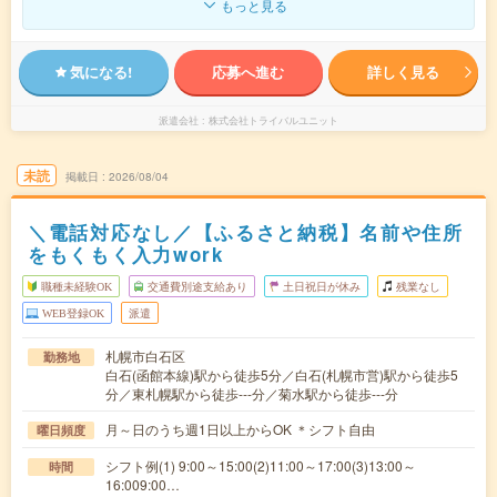
もっと見る
気になる!
応募へ進む
詳しく見る
派遣会社
株式会社トライバルユニット
未読
掲載日
2026/08/04
＼電話対応なし／【ふるさと納税】名前や住所
をもくもく入力work
職種未経験OK
交通費別途支給あり
土日祝日が休み
残業なし
WEB登録OK
派遣
札幌市白石区
勤務地
白石(函館本線)駅から徒歩5分／白石(札幌市営)駅から徒歩5
分／東札幌駅から徒歩---分／菊水駅から徒歩---分
月～日のうち週1日以上からOK ＊シフト自由
曜日頻度
シフト例(1) 9:00～15:00(2)11:00～17:00(3)13:00～
時間
16:009:00…