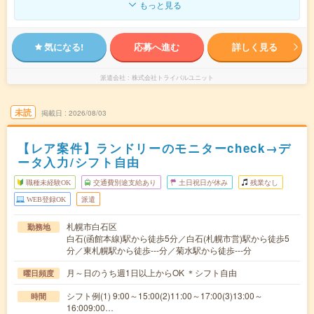
もっと見る
気になる!
応募へ進む
詳しく見る
派遣会社
株式会社トライバルユニット
未読
掲載日
2026/08/03
【レア案件】ランドリーのモニターcheck→デ
ータ入力/シフト自由
職種未経験OK
交通費別途支給あり
土日祝日が休み
残業なし
WEB登録OK
派遣
札幌市白石区
勤務地
白石(函館本線)駅から徒歩5分／白石(札幌市営)駅から徒歩5
分／東札幌駅から徒歩---分／菊水駅から徒歩---分
月～日のうち週1日以上からOK ＊シフト自由
曜日頻度
シフト例(1) 9:00～15:00(2)11:00～17:00(3)13:00～
時間
16:009:00…