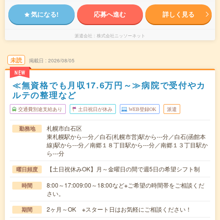
気になる!
応募へ進む
詳しく見る
派遣会社
株式会社ニッソーネット
未読
掲載日
2026/08/05
NEW
≪無資格でも月収17.6万円～≫病院で受付やカ
ルテの整理など
交通費別途支給あり
土日祝日が休み
WEB登録OK
派遣
札幌市白石区
勤務地
東札幌駅から---分／白石(札幌市営)駅から---分／白石(函館本
線)駅から---分／南郷１８丁目駅から---分／南郷１３丁目駅か
ら---分
【土日祝休みOK】月～金曜日の間で週5日の希望シフト制
曜日頻度
8:00～17:009:00～18:00など※ご希望の時間帯をご相談くだ
時間
さい。
2ヶ月～OK ※スタート日はお気軽にご相談ください！
期間