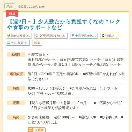
未読
掲載日
2026/08/06
NEW
【週2日～】少人数だから負担すくなめ＊レク
や食事のサポートなど
職種未経験OK
交通費別途支給あり
土日祝日が休み
残業なし
WEB登録OK
派遣
札幌市白石区
勤務地
東札幌駅から---分／白石(札幌市営)駅から---分／白石(函館本
線)駅から---分／南郷１８丁目駅から---分／菊水駅から---分
週2日～OK ■曜日固定の相談OK！ ■希望の曜日があればご相
曜日頻度
談ください！
9:00～18:00（休憩60分）■ご希望があれば下記シフトも
時間
OK！早番 7:00～16:00遅番 …
【現在も積極採用中！急募！】2カ月～ ■ご応募から最短2
期間
～3日後の就業も相談可能です！
無資格未経験：時給1300円～ ■週払いOK ■扶養内OK ■
時給
日収1万400円以上
交通費