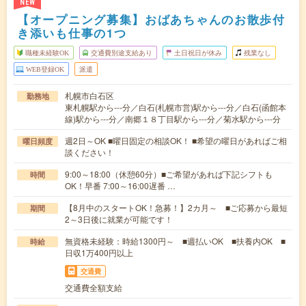
NEW
【オープニング募集】おばあちゃんのお散歩付
き添いも仕事の1つ
職種未経験OK
交通費別途支給あり
土日祝日が休み
残業なし
WEB登録OK
派遣
札幌市白石区
勤務地
東札幌駅から---分／白石(札幌市営)駅から---分／白石(函館本
線)駅から---分／南郷１８丁目駅から---分／菊水駅から---分
週2日～OK ■曜日固定の相談OK！ ■希望の曜日があればご相
曜日頻度
談ください！
9:00～18:00（休憩60分）■ご希望があれば下記シフトも
時間
OK！早番 7:00～16:00遅番 …
【8月中のスタートOK！急募！】2カ月～ ■ご応募から最短
期間
2～3日後に就業が可能です！
無資格未経験：時給1300円～ ■週払いOK ■扶養内OK ■
時給
日収1万400円以上
交通費
交通費全額支給