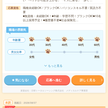
職種未経験OK / ブランクOK / パソコンスキル不要 / 英語力不
応募資格
要
■無資格・未経験OK！■年齢・学歴不問！ブランクOK!■10名
以上採用予定！■履歴書不要■社会保険完…
職場の雰囲気
年齢層
20代
30代
40代
50代
60代
男女比率
女性
男性
もっと見る
気になる!
応募へ進む
詳しく見る
派遣会社
日研トータルソーシング株式会社 メディカルケア事業部
未読
掲載日
2026/08/07