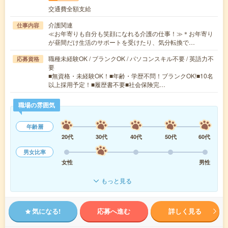
交通費全額支給
介護関連
仕事内容
≪お年寄りも自分も笑顔になれる介護の仕事！≫＊お年寄り
が昼間だけ生活のサポートを受けたり、気分転換で…
職種未経験OK / ブランクOK / パソコンスキル不要 / 英語力不
応募資格
要
■無資格・未経験OK！■年齢・学歴不問！ブランクOK!■10名
以上採用予定！■履歴書不要■社会保険完…
職場の雰囲気
年齢層
20代
30代
40代
50代
60代
男女比率
女性
男性
もっと見る
気になる!
応募へ進む
詳しく見る