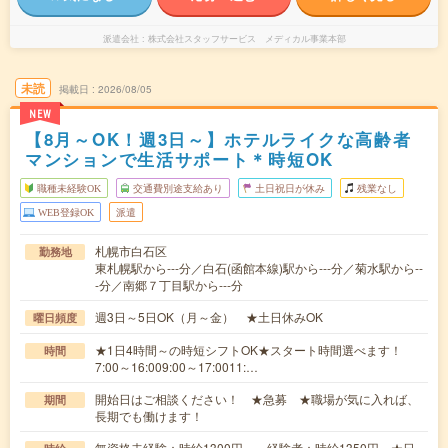
派遣会社
株式会社スタッフサービス メディカル事業本部
未読
掲載日
2026/08/05
NEW
【8月～OK！週3日～】ホテルライクな高齢者
マンションで生活サポート＊時短OK
職種未経験OK
交通費別途支給あり
土日祝日が休み
残業なし
WEB登録OK
派遣
札幌市白石区
勤務地
東札幌駅から---分／白石(函館本線)駅から---分／菊水駅から--
-分／南郷７丁目駅から---分
週3日～5日OK（月～金） ★土日休みOK
曜日頻度
★1日4時間～の時短シフトOK★スタート時間選べます！
時間
7:00～16:009:00～17:0011:…
開始日はご相談ください！ ★急募 ★職場が気に入れば、
期間
長期でも働けます！
無資格未経験：時給1300円～ 経験者：時給1350円～★日