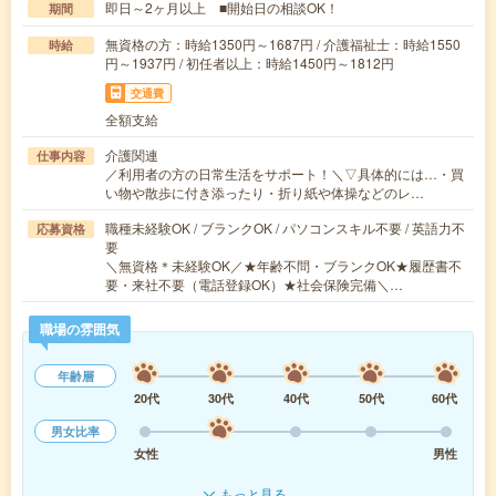
即日～2ヶ月以上 ■開始日の相談OK！
期間
無資格の方：時給1350円～1687円 / 介護福祉士：時給1550
時給
円～1937円 / 初任者以上：時給1450円～1812円
交通費
全額支給
介護関連
仕事内容
／利用者の方の日常生活をサポート！＼▽具体的には…・買
い物や散歩に付き添ったり・折り紙や体操などのレ…
職種未経験OK / ブランクOK / パソコンスキル不要 / 英語力不
応募資格
要
＼無資格＊未経験OK／★年齢不問・ブランクOK★履歴書不
要・来社不要（電話登録OK）★社会保険完備＼…
職場の雰囲気
年齢層
20代
30代
40代
50代
60代
男女比率
女性
男性
もっと見る