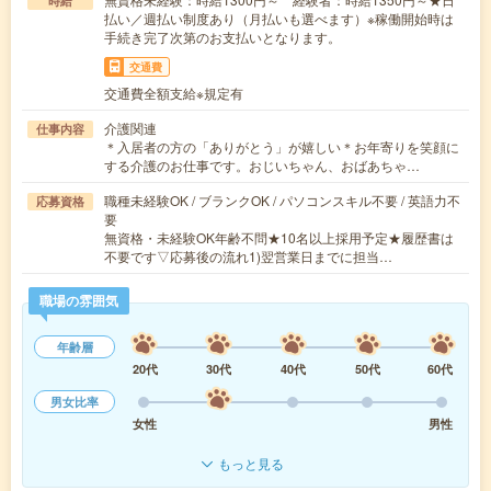
時給
払い／週払い制度あり（月払いも選べます）※稼働開始時は
手続き完了次第のお支払いとなります。
交通費
交通費全額支給※規定有
介護関連
仕事内容
＊入居者の方の「ありがとう」が嬉しい＊お年寄りを笑顔に
する介護のお仕事です。おじいちゃん、おばあちゃ…
職種未経験OK / ブランクOK / パソコンスキル不要 / 英語力不
応募資格
要
無資格・未経験OK年齢不問★10名以上採用予定★履歴書は
不要です▽応募後の流れ1)翌営業日までに担当…
職場の雰囲気
年齢層
20代
30代
40代
50代
60代
男女比率
女性
男性
もっと見る