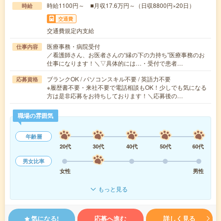
時給1100円～ ■月収17.6万円～（日収8800円×20日）
時給
交通費
交通費規定内支給
医療事務・病院受付
仕事内容
／看護師さん、お医者さんの“縁の下の力持ち”医療事務のお
仕事になります！＼▽具体的には…・受付で患者…
ブランクOK / パソコンスキル不要 / 英語力不要
応募資格
※履歴書不要・来社不要で電話相談もOK！少しでも気になる
方は是非応募をお待ちしております！＼応募後の…
職場の雰囲気
年齢層
20代
30代
40代
50代
60代
男女比率
女性
男性
もっと見る
気になる!
応募へ進む
詳しく見る