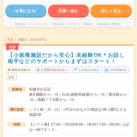
気になる!
応募へ進む
詳しく見る
派遣会社
マンパワーグループ株式会社 ケアサービス事業部 （医療福祉介護関連）
未読
掲載日
2026/08/05
NEW
【小規模施設だから安心】未経験OK＊お話し
相手などのサポートからまずはスタート！
職種未経験OK
交通費別途支給あり
土日祝日が休み
WEB登録OK
派遣
札幌市白石区
勤務地
東札幌駅から---分／白石(函館本線)駅から---分／菊水駅から--
-分／南郷７丁目駅から---分
シフト制（月～日） ※平日のみなどの相談もOK ※週3なども
曜日頻度
相談OK
【シフト例】07:00～16:0009:00～18:0017:00～09:00※ 上記
時間
は一例です！そ…