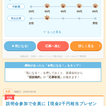
年齢層
20代
30代
40代
50代
60代
男女比率
女性
男性
もっと見る
気になる!
応募へ進む
詳しく見る
派遣会社
日研トータルソーシング株式会社 メディカルケア事業部
興味があったら「★気になる！」をタップ！
「気になる！」を押しておくと、派遣会社から
「面談確約」
や
「応募歓迎」
が届きます！
未読
掲載日
2026/08/08
NEW
説明会参加で全員に【現金2千円相当プレゼン