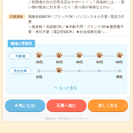
／利用者の方の日常生活をサポート！＼▽具体的には…・買
い物や散歩に付き添ったり・折り紙や体操などのレ…
職種未経験OK / ブランクOK / パソコンスキル不要 / 英語力不
応募資格
要
＼無資格＊未経験OK／★年齢不問・ブランクOK★履歴書不
要・来社不要（電話登録OK）★社会保険完備＼…
職場の雰囲気
年齢層
20代
30代
40代
50代
60代
男女比率
女性
男性
もっと見る
気になる!
応募へ進む
詳しく見る
派遣会社
株式会社ニッソーネット