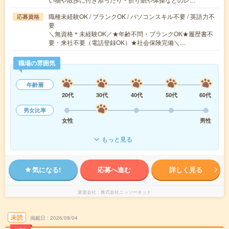
職種未経験OK / ブランクOK / パソコンスキル不要 / 英語力不
応募資格
要
＼無資格＊未経験OK／★年齢不問・ブランクOK★履歴書不
要・来社不要（電話登録OK）★社会保険完備＼…
職場の雰囲気
年齢層
20代
30代
40代
50代
60代
男女比率
女性
男性
もっと見る
気になる!
応募へ進む
詳しく見る
派遣会社
株式会社ニッソーネット
未読
掲載日
2026/08/04