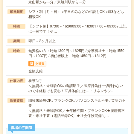
永山駅から---分／東旭川駅から---分
シフト制（月～日） ※平日のみなどの相談もOK ※週3なども
曜日頻度
相談OK
【シフト例】07:00～16:0009:00～18:0017:00～09:00※ 上記
時間
は一例です！そ…
即日～2ヶ月以上
期間
無資格の方：時給1300円～1625円 / 介護福祉士：時給1550
時給
円～1937円 / 初任者以上：時給1450円～1812円
交通費
全額支給
看護助手
仕事内容
＼無資格・未経験OKの看護助手／医療行為は一切行わない
ので未経験でも安心！▽具体的には…・リネンやシ…
職種未経験OK / ブランクOK / パソコンスキル不要 / 英語力不
応募資格
要
＼無資格＊未経験OK／★年齢不問・ブランクOK★履歴書不
要・来社不要（電話登録OK）★社会保険完備＼…
職場の雰囲気