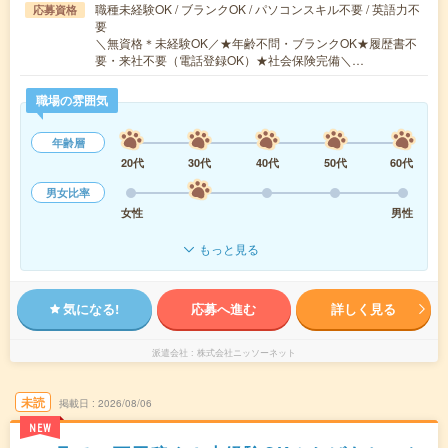
職種未経験OK / ブランクOK / パソコンスキル不要 / 英語力不
応募資格
要
＼無資格＊未経験OK／★年齢不問・ブランクOK★履歴書不
要・来社不要（電話登録OK）★社会保険完備＼…
職場の雰囲気
年齢層
20代
30代
40代
50代
60代
男女比率
女性
男性
もっと見る
気になる!
応募へ進む
詳しく見る
派遣会社
株式会社ニッソーネット
未読
掲載日
2026/08/06
NEW