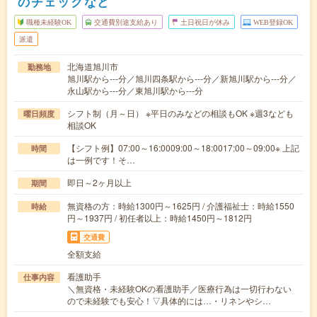
のチェックなど
職種未経験OK
交通費別途支給あり
土日祝日が休み
WEB登録OK
派遣
北海道旭川市
勤務地
旭川駅から---分／旭川四条駅から---分／新旭川駅から---分／
永山駅から---分／東旭川駅から---分
シフト制（月～日） ※平日のみなどの相談もOK ※週3なども
曜日頻度
相談OK
【シフト例】07:00～16:0009:00～18:0017:00～09:00※ 上記
時間
は一例です！そ…
即日～2ヶ月以上
期間
無資格の方：時給1300円～1625円 / 介護福祉士：時給1550
時給
円～1937円 / 初任者以上：時給1450円～1812円
交通費
全額支給
看護助手
仕事内容
＼無資格・未経験OKの看護助手／医療行為は一切行わない
ので未経験でも安心！▽具体的には…・リネンやシ…