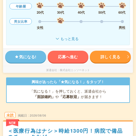
年齢層
20代
30代
40代
50代
60代
男女比率
女性
男性
もっと見る
気になる!
応募へ進む
詳しく見る
派遣会社
株式会社ニッソーネット
興味があったら「★気になる！」をタップ！
「気になる！」を押しておくと、派遣会社から
「面談確約」
や
「応募歓迎」
が届きます！
未読
掲載日
2026/08/06
NEW
＜医療行為はナシ＞時給1300円！病院で備品