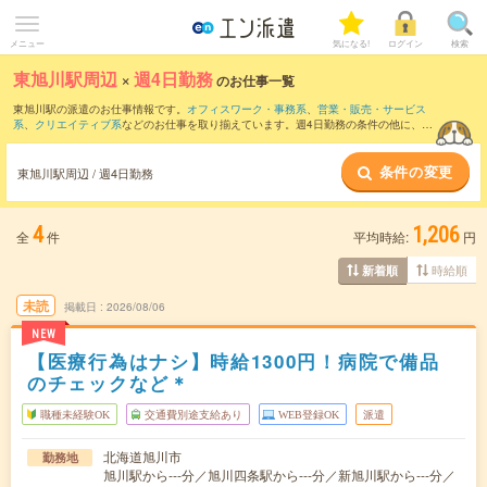
メニュー
気になる!
ログイン
検索
東旭川駅周辺
×
週4日勤務
のお仕事一覧
東旭川駅の派遣のお仕事情報です。
オフィスワーク・事務系
、
営業・販売・サービス
系
、
クリエイティブ系
などのお仕事を取り揃えています。週4日勤務の条件の他に、
交
通費別途支給あり
、
職種未経験OK
、
友だちと一緒の応募OK
などのこだわり条件も取
り揃えています。
条件の変更
東旭川駅周辺 / 週4日勤務
4
1,206
全
件
平均時給:
円
時給順
新着順
未読
掲載日
2026/08/06
NEW
【医療行為はナシ】時給1300円！病院で備品
のチェックなど＊
職種未経験OK
交通費別途支給あり
WEB登録OK
派遣
北海道旭川市
勤務地
旭川駅から---分／旭川四条駅から---分／新旭川駅から---分／