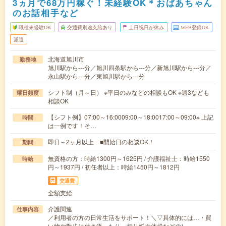
3ヵ月で68万円稼ぐ！未経験OK＊おばあちゃん
のお話相手など
職種未経験OK
交通費別途支給あり
土日祝日が休み
WEB登録OK
派遣
北海道旭川市
勤務地
旭川駅から---分／旭川四条駅から---分／新旭川駅から---分／
永山駅から---分／東旭川駅から---分
シフト制（月～日） ※平日のみなどの相談もOK ※週3なども
曜日頻度
相談OK
【シフト例】07:00～16:0009:00～18:0017:00～09:00※ 上記
時間
は一例です！そ…
即日～2ヶ月以上 ■開始日の相談OK！
期間
無資格の方：時給1300円～1625円 / 介護福祉士：時給1550
時給
円～1937円 / 初任者以上：時給1450円～1812円
交通費
全額支給
介護関連
仕事内容
／利用者の方の日常生活をサポート！＼▽具体的には…・買
い物や散歩に付き添ったり・折り紙や体操などのレ…