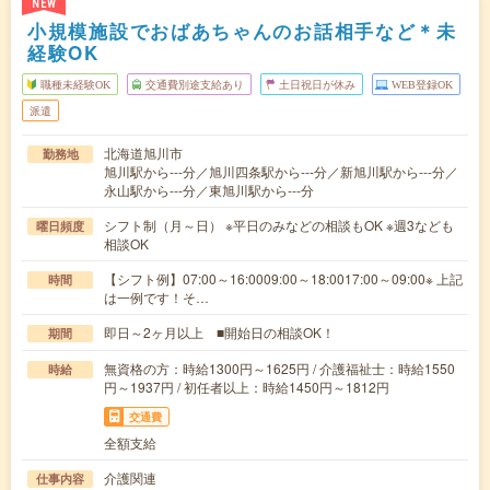
NEW
小規模施設でおばあちゃんのお話相手など＊未
経験OK
職種未経験OK
交通費別途支給あり
土日祝日が休み
WEB登録OK
派遣
北海道旭川市
勤務地
旭川駅から---分／旭川四条駅から---分／新旭川駅から---分／
永山駅から---分／東旭川駅から---分
シフト制（月～日） ※平日のみなどの相談もOK ※週3なども
曜日頻度
相談OK
【シフト例】07:00～16:0009:00～18:0017:00～09:00※ 上記
時間
は一例です！そ…
即日～2ヶ月以上 ■開始日の相談OK！
期間
無資格の方：時給1300円～1625円 / 介護福祉士：時給1550
時給
円～1937円 / 初任者以上：時給1450円～1812円
交通費
全額支給
介護関連
仕事内容