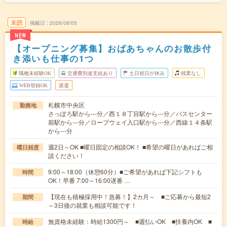
未読
掲載日
2026/08/05
NEW
【オープニング募集】おばあちゃんのお散歩付
き添いも仕事の1つ
職種未経験OK
交通費別途支給あり
土日祝日が休み
残業なし
WEB登録OK
派遣
札幌市中央区
勤務地
さっぽろ駅から---分／西１８丁目駅から---分／バスセンター
前駅から---分／ロープウェイ入口駅から---分／西線１４条駅
から---分
週2日～OK ■曜日固定の相談OK！ ■希望の曜日があればご相
曜日頻度
談ください！
9:00～18:00（休憩60分）■ご希望があれば下記シフトも
時間
OK！早番 7:00～16:00遅番 …
【現在も積極採用中！急募！】2カ月～ ■ご応募から最短2
期間
～3日後の就業も相談可能です！
無資格未経験：時給1300円～ ■週払いOK ■扶養内OK ■
時給