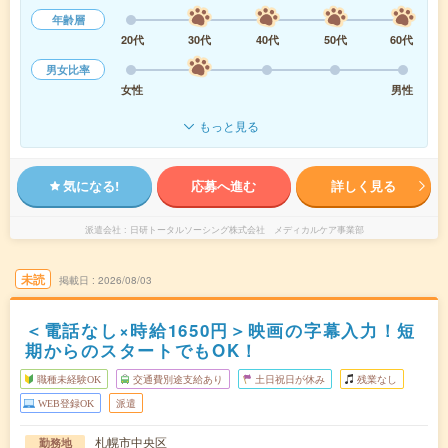
年齢層
20代
30代
40代
50代
60代
男女比率
女性
男性
もっと見る
気になる!
応募へ進む
詳しく見る
派遣会社
日研トータルソーシング株式会社 メディカルケア事業部
未読
掲載日
2026/08/03
＜電話なし×時給1650円＞映画の字幕入力！短
期からのスタートでもOK！
職種未経験OK
交通費別途支給あり
土日祝日が休み
残業なし
WEB登録OK
派遣
札幌市中央区
勤務地