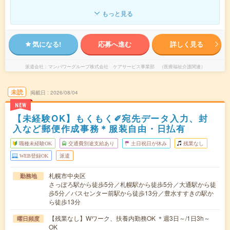
もっと見る
気になる!
応募へ進む
詳しく見る
派遣会社
マンパワーグループ株式会社 ケアサービス事業部 （医療福祉介護関連）
未読
掲載日
2026/08/04
NEW
【未経験OK】もくもく✐宛先データ入力、封
入など郵便作成事務＊服装自由・日払有
職種未経験OK
交通費別途支給あり
土日祝日が休み
残業なし
WEB登録OK
派遣
札幌市中央区
勤務地
さっぽろ駅から徒歩5分／札幌駅から徒歩5分／大通駅から徒
歩5分／バスセンター前駅から徒歩13分／豊水すすきの駅か
ら徒歩13分
【残業なし】Wワーク、扶養内勤務OK ＊週3日～/1日3h～
曜日頻度
OK