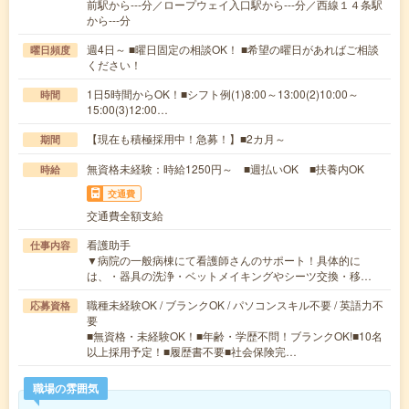
前駅から---分／ロープウェイ入口駅から---分／西線１４条駅
から---分
週4日～ ■曜日固定の相談OK！ ■希望の曜日があればご相談
曜日頻度
ください！
1日5時間からOK！■シフト例(1)8:00～13:00(2)10:00～
時間
15:00(3)12:00…
【現在も積極採用中！急募！】■2カ月～
期間
無資格未経験：時給1250円～ ■週払いOK ■扶養内OK
時給
交通費
交通費全額支給
看護助手
仕事内容
▼病院の一般病棟にて看護師さんのサポート！具体的に
は、・器具の洗浄・ベットメイキングやシーツ交換・移…
職種未経験OK / ブランクOK / パソコンスキル不要 / 英語力不
応募資格
要
■無資格・未経験OK！■年齢・学歴不問！ブランクOK!■10名
以上採用予定！■履歴書不要■社会保険完…
職場の雰囲気