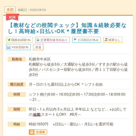
未読
掲載日
2026/08/05
NEW
【教材などの校閲チェック】知識＆経験必要な
し！高時給×日払いOK＊履歴書不要
職種未経験OK
交通費別途支給あり
土日祝日が休み
残業なし
WEB登録OK
派遣
札幌市中央区
勤務地
札幌駅から徒歩3分／大通駅から徒歩3分／すすきの駅から徒
歩3分／バスセンター前駅から徒歩3分／西１１丁目駅から徒
歩3分
月～日のうち週3日以上からOK ＊シフト自由
曜日頻度
シフト例(1)9:00～16:00(2)9:00～17:00(3)9:00～18:009:00
時間
～21…
即日～1ヵ月以内 3ヵ月以上 半年以上 などなど… ※お試しで
期間
の
スタートもOK!! #8月～
短期
時給1650円 ※日払い・週払い・月払いを選択可能
時給
交通費