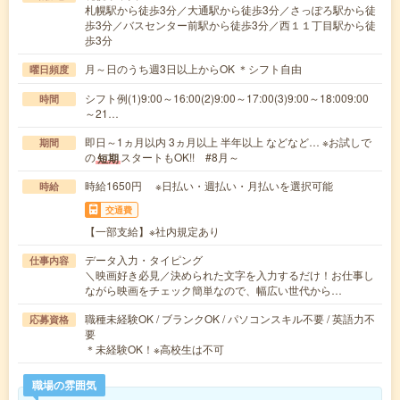
札幌駅から徒歩3分／大通駅から徒歩3分／さっぽろ駅から徒
歩3分／バスセンター前駅から徒歩3分／西１１丁目駅から徒
歩3分
月～日のうち週3日以上からOK ＊シフト自由
曜日頻度
シフト例(1)9:00～16:00(2)9:00～17:00(3)9:00～18:009:00
時間
～21…
即日～1ヵ月以内 3ヵ月以上 半年以上 などなど… ※お試しで
期間
の
スタートもOK!! #8月～
短期
時給1650円 ※日払い・週払い・月払いを選択可能
時給
交通費
【一部支給】※社内規定あり
データ入力・タイピング
仕事内容
＼映画好き必見／決められた文字を入力するだけ！お仕事し
ながら映画をチェック簡単なので、幅広い世代から…
職種未経験OK / ブランクOK / パソコンスキル不要 / 英語力不
応募資格
要
＊未経験OK！※高校生は不可
職場の雰囲気