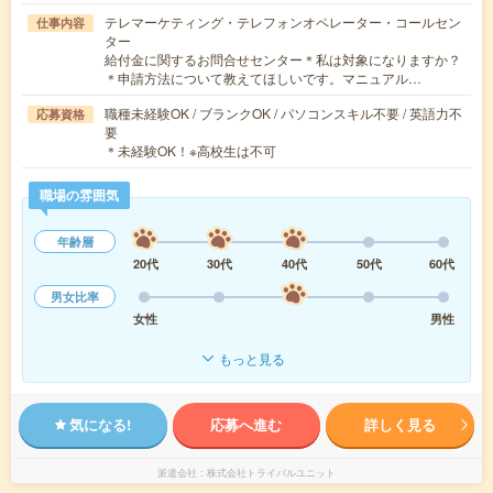
テレマーケティング・テレフォンオペレーター・コールセン
仕事内容
ター
給付金に関するお問合せセンター＊私は対象になりますか？
＊申請方法について教えてほしいです。マニュアル…
職種未経験OK / ブランクOK / パソコンスキル不要 / 英語力不
応募資格
要
＊未経験OK！※高校生は不可
職場の雰囲気
年齢層
20代
30代
40代
50代
60代
男女比率
女性
男性
もっと見る
気になる!
応募へ進む
詳しく見る
派遣会社
株式会社トライバルユニット