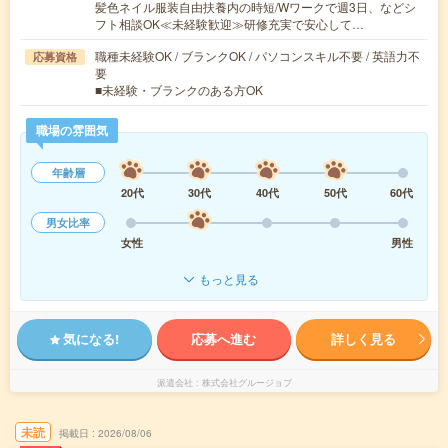
髪色ネイル服装自由扶養内の時短/Wワークで週3日、などシ
フト相談OK≪未経験歓迎≫研修充実で安心して…
職種未経験OK / ブランクOK / パソコンスキル不要 / 英語力不
応募資格
要
■未経験・ブランクのある方OK
職場の雰囲気
年齢層
20代
30代
40代
50代
60代
男女比率
女性
男性
もっと見る
気になる!
応募へ進む
詳しく見る
派遣会社
株式会社グルージョブ
未読
掲載日
2026/08/06