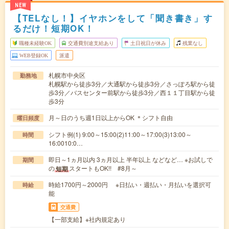
NEW
【TELなし！】イヤホンをして「聞き書き」す
るだけ！短期OK！
職種未経験OK
交通費別途支給あり
土日祝日が休み
残業なし
WEB登録OK
派遣
札幌市中央区
勤務地
札幌駅から徒歩3分／大通駅から徒歩3分／さっぽろ駅から徒
歩3分／バスセンター前駅から徒歩3分／西１１丁目駅から徒
歩3分
月～日のうち週1日以上からOK ＊シフト自由
曜日頻度
シフト例(1) 9:00～15:00(2)11:00～17:00(3)13:00～
時間
16:0010:0…
即日～1ヵ月以内 3ヵ月以上 半年以上 などなど… ※お試しで
期間
の
スタートもOK!! #8月～
短期
時給1700円～2000円 ※日払い・週払い・月払いを選択可
時給
能
交通費
【一部支給】※社内規定あり