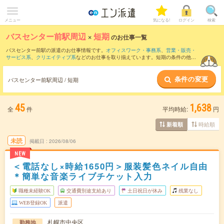
メニュー
気になる!
ログイン
検索
バスセンター前駅周辺
×
短期
のお仕事一覧
バスセンター前駅の派遣のお仕事情報です。
オフィスワーク・事務系
、
営業・販売・
サービス系
、
クリエイティブ系
などのお仕事を取り揃えています。短期の条件の他
に、
交通費別途支給あり
、
職種未経験OK
、
友だちと一緒の応募OK
などでもお探し頂
けます。
条件の変更
バスセンター前駅周辺 / 短期
45
1,638
全
件
平均時給:
円
時給順
新着順
未読
掲載日
2026/08/06
NEW
＜電話なし×時給1650円＞服装髪色ネイル自由
＊簡単な音楽ライブチケット入力
職種未経験OK
交通費別途支給あり
土日祝日が休み
残業なし
WEB登録OK
派遣
札幌市中央区
勤務地