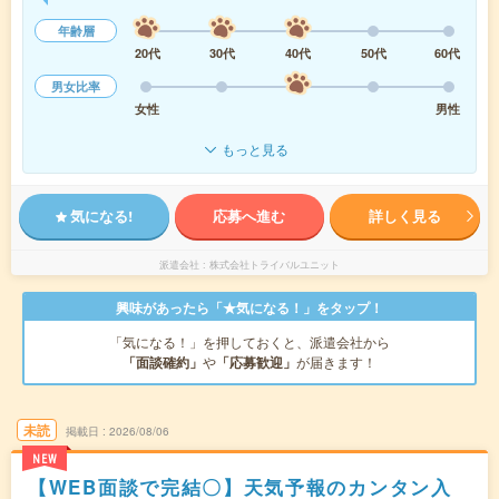
年齢層
20代
30代
40代
50代
60代
男女比率
女性
男性
もっと見る
気になる!
応募へ進む
詳しく見る
派遣会社
株式会社トライバルユニット
興味があったら「★気になる！」をタップ！
「気になる！」を押しておくと、派遣会社から
「面談確約」
や
「応募歓迎」
が届きます！
未読
掲載日
2026/08/06
NEW
【WEB面談で完結〇】天気予報のカンタン入