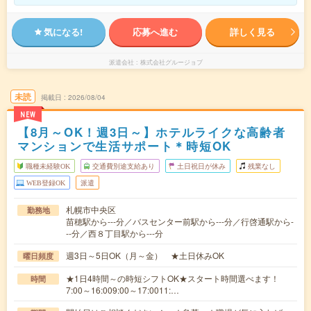
気になる!
応募へ進む
詳しく見る
派遣会社
株式会社グルージョブ
未読
掲載日
2026/08/04
NEW
【8月～OK！週3日～】ホテルライクな高齢者
マンションで生活サポート＊時短OK
職種未経験OK
交通費別途支給あり
土日祝日が休み
残業なし
WEB登録OK
派遣
札幌市中央区
勤務地
苗穂駅から---分／バスセンター前駅から---分／行啓通駅から-
--分／西８丁目駅から---分
週3日～5日OK（月～金） ★土日休みOK
曜日頻度
★1日4時間～の時短シフトOK★スタート時間選べます！
時間
7:00～16:009:00～17:0011:…