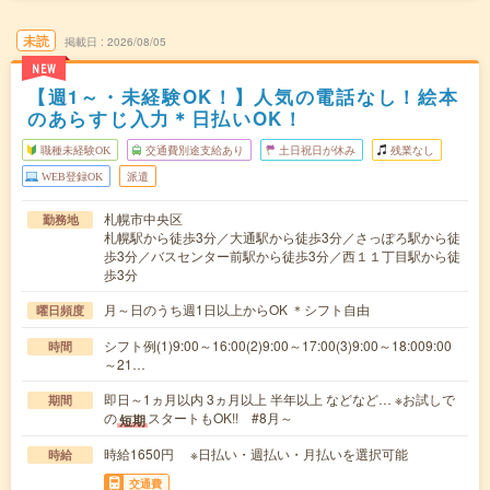
未読
掲載日
2026/08/05
NEW
【週1～・未経験OK！】人気の電話なし！絵本
のあらすじ入力＊日払いOK！
職種未経験OK
交通費別途支給あり
土日祝日が休み
残業なし
WEB登録OK
派遣
札幌市中央区
勤務地
札幌駅から徒歩3分／大通駅から徒歩3分／さっぽろ駅から徒
歩3分／バスセンター前駅から徒歩3分／西１１丁目駅から徒
歩3分
月～日のうち週1日以上からOK ＊シフト自由
曜日頻度
シフト例(1)9:00～16:00(2)9:00～17:00(3)9:00～18:009:00
時間
～21…
即日～1ヵ月以内 3ヵ月以上 半年以上 などなど… ※お試しで
期間
の
スタートもOK!! #8月～
短期
時給1650円 ※日払い・週払い・月払いを選択可能
時給
交通費