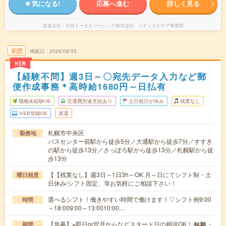
気になる!
応募へ進む
詳しく見る
派遣会社
日研トータルソーシング株式会社 メディカルケア事業部
未読
掲載日
2026/08/05
NEW
【経験不問】週3日～〇宛先データ入力など郵
便作成事務＊高時給1680円～日払有
職種未経験OK
交通費別途支給あり
土日祝日が休み
残業なし
WEB登録OK
派遣
札幌市中央区
勤務地
バスセンター前駅から徒歩5分／大通駅から徒歩7分／すすき
の駅から徒歩13分／さっぽろ駅から徒歩13分／札幌駅から徒
歩13分
【【残業なし】週3日～1日3h～OK 月～日にてシフト制・土
曜日頻度
日休み/シフト固定、等お気軽にご相談下さい！
選べるシフト！働きやすい時間で働けます！▽シフト例9:00
時間
～18:009:00～13:0010:00…
【急募】※即日or翌月からなどスタート日の相談OK！
・
短期
期間