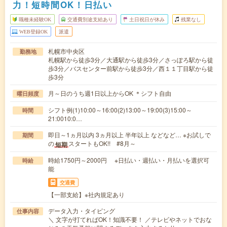
力！短時間OK！日払い
職種未経験OK
交通費別途支給あり
土日祝日が休み
残業なし
WEB登録OK
派遣
札幌市中央区
勤務地
札幌駅から徒歩3分／大通駅から徒歩3分／さっぽろ駅から徒
歩3分／バスセンター前駅から徒歩3分／西１１丁目駅から徒
歩3分
月～日のうち週1日以上からOK ＊シフト自由
曜日頻度
シフト例(1)10:00～16:00(2)13:00～19:00(3)15:00～
時間
21:0010:0…
即日～1ヵ月以内 3ヵ月以上 半年以上 などなど… ※お試しで
期間
の
スタートもOK!! #8月～
短期
時給1750円～2000円 ※日払い・週払い・月払いを選択可
時給
能
交通費
【一部支給】※社内規定あり
データ入力・タイピング
仕事内容
＼ 文字が打てればOK！知識不要！ ／テレビやネットでおな