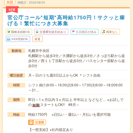
未読
掲載日
2026/08/05
NEW
官公庁コール*短期*高時給1750円！サクッと稼
げる！繁忙につき大募集
職種未経験OK
交通費別途支給あり
土日祝日が休み
残業なし
WEB登録OK
派遣
札幌市中央区
勤務地
札幌駅から徒歩3分／大通駅から徒歩3分／さっぽろ駅から徒
歩3分／西１１丁目駅から徒歩3分／バスセンター前駅から徒
歩3分
月～日のうち週3日以上からOK ＊シフト自由
曜日頻度
シフト例(1)9:00～16:00(2)9:00～17:00(3)9:00～18:009:00
時間
～21…
即日～1ヵ月以内 3ヵ月以上 半年以上 などなど… ※お試しで
期間
の
スタートもOK!! #8月～
短期
時給1750円 ※日払い・週払い・月払いを選択可能
時給
交通費
【一部支給】※社内規定あり