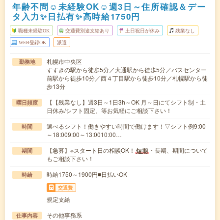
年齢不問☺未経験OK☺週3日～住所確認＆デー
タ入力✨日払有✨高時給1750円
職種未経験OK
交通費別途支給あり
土日祝日が休み
残業なし
WEB登録OK
派遣
札幌市中央区
勤務地
すすきの駅から徒歩5分／大通駅から徒歩5分／バスセンター
前駅から徒歩10分／西４丁目駅から徒歩10分／札幌駅から徒
歩13分
【【残業なし】週3日～1日3h～OK 月～日にてシフト制・土
曜日頻度
日休み/シフト固定、等お気軽にご相談下さい！
選べるシフト！働きやすい時間で働けます！▽シフト例9:00
時間
～18:009:00～13:0010:00…
【急募】※スタート日の相談OK！
・長期、期間について
短期
期間
もご相談下さい！
時給1750～1900円■日払いOK
時給
交通費
規定支給
その他事務系
仕事内容