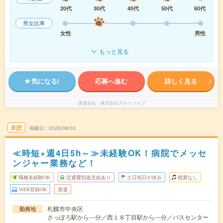
20代
30代
40代
50代
60代
男女比率
女性
男性
もっと見る
気になる!
応募へ進む
詳しく見る
派遣会社
株式会社グルージョブ
未読
掲載日
2026/08/03
≪時短×週4日5h～≫未経験OK！病院でメッセ
ンジャー業務など！
職種未経験OK
交通費別途支給あり
土日祝日が休み
残業なし
WEB登録OK
派遣
札幌市中央区
勤務地
さっぽろ駅から---分／西１８丁目駅から---分／バスセンター