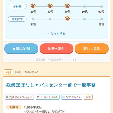
年齢層
20代
30代
40代
50代
60代
男女比率
女性
男性
もっと見る
気になる!
応募へ進む
詳しく見る
派遣会社
株式会社トライバルユニット
未読
掲載日
2026/08/03
残業ほぼなし▼バスセンター前で一般事務
交通費別途支給あり
土日祝日が休み
WEB登録OK
派遣
札幌市中央区
勤務地
バスセンター前駅から徒歩7分