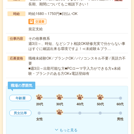
長期、期間についてもご相談下さい！
時給1680～1750円■日払いOK
時給
交通費
規定支給
その他事務系
仕事内容
週3日～、時短、などシフト相談OK研修充実で分からない事
はすぐに確認出来る環境ですよ！≪未経験＆ブラ…
職種未経験OK / ブランクOK / パソコンスキル不要 / 英語力不
応募資格
要
■週3日～出勤可能な方■PCローマ字入力ができる方※未経
験・ブランクのある方OK※電話登録有
職場の雰囲気
年齢層
20代
30代
40代
50代
60代
男女比率
女性
男性
もっと見る