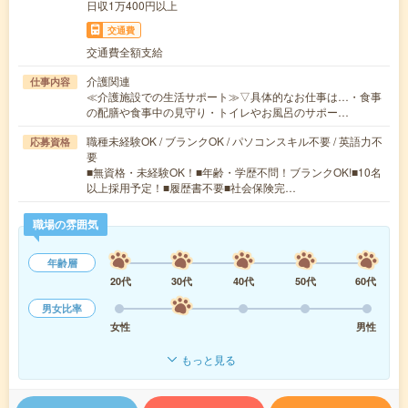
日収1万400円以上
交通費
交通費全額支給
介護関連
仕事内容
≪介護施設での生活サポート≫▽具体的なお仕事は…・食事
の配膳や食事中の見守り・トイレやお風呂のサポー…
職種未経験OK / ブランクOK / パソコンスキル不要 / 英語力不
応募資格
要
■無資格・未経験OK！■年齢・学歴不問！ブランクOK!■10名
以上採用予定！■履歴書不要■社会保険完…
職場の雰囲気
年齢層
20代
30代
40代
50代
60代
男女比率
女性
男性
もっと見る