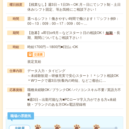
【残業なし】週3日～1日3h～OK 月～日にてシフト制・土日
曜日頻度
休み/シフト固定、等お気軽にご相談下さい！
選べるシフト！働きやすい時間で働けます！▽シフト例9：
時間
00～13：009：00～17：009：00～…
【急募】※即日or9月～などスタート日の相談OK！
・長
短期
期間
期、期間についてもご相談下さい！
時給1700円～1800円■日払いOK
時給
交通費
規定支給
データ入力・タイピング
仕事内容
～未経験歓迎～研修充実で安心スタート！＊シフト相談OK
＊Wワークで週3日/扶養内の時短、などご都合に…
職種未経験OK / ブランクOK / パソコンスキル不要 / 英語力不
応募資格
要
■週3日～出勤可能な方■PCローマ字入力ができる方※未経
験・ブランクのある方OK※電話登録有
職場の雰囲気
年齢層