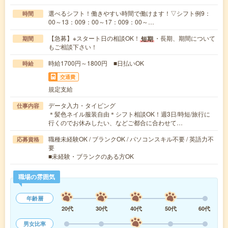
選べるシフト！働きやすい時間で働けます！▽シフト例9：
時間
00～13：009：00～17：009：00～…
【急募】※スタート日の相談OK！
・長期、期間について
短期
期間
もご相談下さい！
時給1700円～1800円 ■日払いOK
時給
交通費
規定支給
データ入力・タイピング
仕事内容
＊髪色ネイル服装自由＊シフト相談OK！週3日/時短/旅行に
行くのでお休みしたい、などご都合に合わせて…
職種未経験OK / ブランクOK / パソコンスキル不要 / 英語力不
応募資格
要
■未経験・ブランクのある方OK
職場の雰囲気
年齢層
20代
30代
40代
50代
60代
男女比率