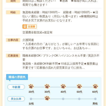
開始日はご相談ください！ ★急募 ★職場が気に入れば、
期間
長期でも働けます！
無資格未経験：時給1300円～ 経験者：時給1350円～★日
時給
払い／週払い制度あり（月払いも選べます）※稼働開始時は
手続き完了次第のお支払いとなります。
交通費
交通費全額支給※規定有
介護関連
仕事内容
＊入居者の方の「ありがとう」が嬉しい＊お年寄りを笑顔に
する介護のお仕事です。おじいちゃん、おばあちゃ…
職種未経験OK / ブランクOK / パソコンスキル不要 / 英語力不
応募資格
要
無資格・未経験OK年齢不問★10名以上採用予定★履歴書は
不要です▽応募後の流れ1)翌営業日までに担当…
職場の雰囲気
年齢層
20代
30代
40代
50代
60代
男女比率
女性
男性