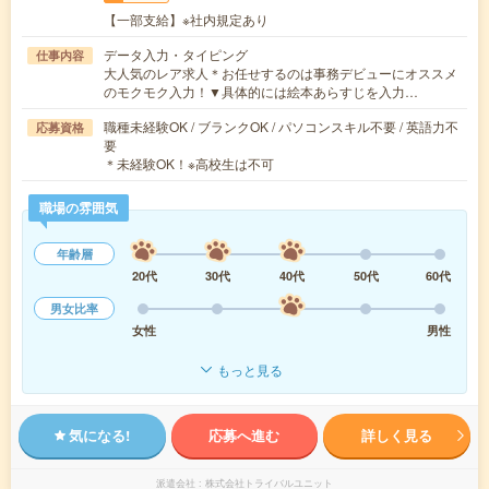
【一部支給】※社内規定あり
データ入力・タイピング
仕事内容
大人気のレア求人＊お任せするのは事務デビューにオススメ
のモクモク入力！▼具体的には絵本あらすじを入力…
職種未経験OK / ブランクOK / パソコンスキル不要 / 英語力不
応募資格
要
＊未経験OK！※高校生は不可
職場の雰囲気
年齢層
20代
30代
40代
50代
60代
男女比率
女性
男性
もっと見る
気になる!
応募へ進む
詳しく見る
派遣会社
株式会社トライバルユニット