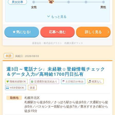
男女比率
女性
男性
もっと見る
気になる!
応募へ進む
詳しく見る
派遣会社
株式会社グラスト 札幌大通オフィス
未読
掲載日
2026/08/03
週3日～電話ナシ♩未経験☺登録情報チェック
＆データ入力✅高時給1700円日払有
職種未経験OK
交通費別途支給あり
土日祝日が休み
残業なし
WEB登録OK
派遣
札幌市北区
勤務地
札幌駅から徒歩5分／さっぽろ駅から徒歩5分／大通駅から徒
歩5分／バスセンター前駅から徒歩7分／豊水すすきの駅から
徒歩15分