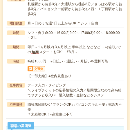
札幌駅から徒歩3分／大通駅から徒歩3分／さっぽろ駅から徒
歩3分／バスセンター前駅から徒歩3分／西１１丁目駅から徒
歩3分
月～日のうち週1日以上からOK ＊シフト自由
曜日頻度
シフト例(1)9:00～16:00(2)9:00～17:00(3)9:00～18:009:00
時間
～21…
即日～1ヵ月以内 3ヵ月以上 半年以上 などなど… ※お試しで
期間
の
スタートもOK!! #8月～
短期
時給1650円 ※日払い・週払い・月払いを選択可能
時給
交通費
【一部支給】※社内規定あり
データ入力・タイピング
仕事内容
＼ライブチケットの応募情報の入力／期間限定なので高時給
でサクッと収入GET購入枚数・金額などをシステ…
職種未経験OK / ブランクOK / パソコンスキル不要 / 英語力不
応募資格
要
＊未経験OK！※高校生は不可
職場の雰囲気