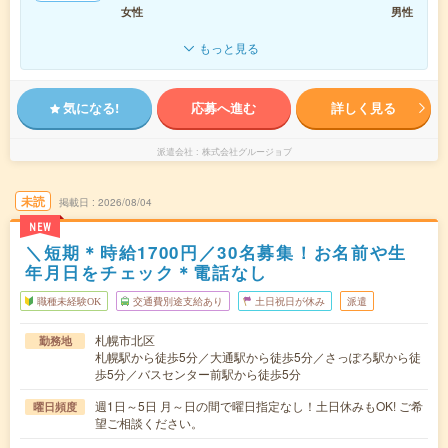
女性
男性
もっと見る
気になる!
応募へ進む
詳しく見る
派遣会社
株式会社グルージョブ
未読
掲載日
2026/08/04
NEW
＼短期＊時給1700円／30名募集！お名前や生
年月日をチェック＊電話なし
職種未経験OK
交通費別途支給あり
土日祝日が休み
派遣
札幌市北区
勤務地
札幌駅から徒歩5分／大通駅から徒歩5分／さっぽろ駅から徒
歩5分／バスセンター前駅から徒歩5分
週1日～5日 月～日の間で曜日指定なし！土日休みもOK! ご希
曜日頻度
望ご相談ください。