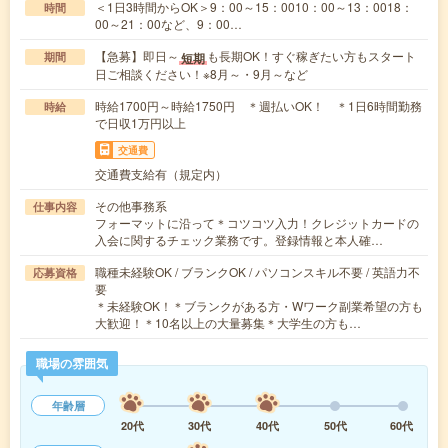
＜1日3時間からOK＞9：00～15：0010：00～13：0018：
時間
00～21：00など、9：00…
【急募】即日～
も長期OK！すぐ稼ぎたい方もスタート
短期
期間
日ご相談ください！※8月～・9月～など
時給1700円～時給1750円 ＊週払いOK！ ＊1日6時間勤務
時給
で日収1万円以上
交通費
交通費支給有（規定内）
その他事務系
仕事内容
フォーマットに沿って＊コツコツ入力！クレジットカードの
入会に関するチェック業務です。登録情報と本人確…
職種未経験OK / ブランクOK / パソコンスキル不要 / 英語力不
応募資格
要
＊未経験OK！＊ブランクがある方・Wワーク副業希望の方も
大歓迎！＊10名以上の大量募集＊大学生の方も…
職場の雰囲気
年齢層
20代
30代
40代
50代
60代