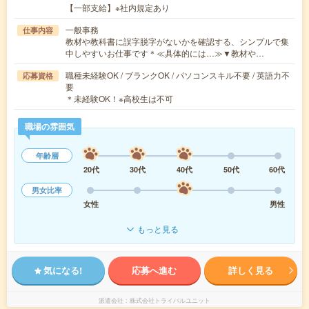
【一部支給】※社内規定あり
一般事務
仕事内容
教材や教科書に誤字脱字がないかを確認する、シンプルで集
中しやすいお仕事です＊≪具体的には…≫▼教材や…
職種未経験OK / ブランクOK / パソコンスキル不要 / 英語力不
応募資格
要
＊未経験OK！※高校生は不可
職場の雰囲気
年齢層
20代
30代
40代
50代
60代
男女比率
女性
男性
もっと見る
気になる!
応募へ進む
詳しく見る
派遣会社
株式会社トライバルユニット