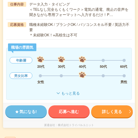
データ入力・タイピング
仕事内容
＜TELなし完全もくもくワーク＞電気の通電、廃止の音声を
聞きながら専用フォーマットへ入力するだけ！P…
職種未経験OK / ブランクOK / パソコンスキル不要 / 英語力不
応募資格
要
＊未経験OK！※高校生は不可
職場の雰囲気
年齢層
20代
30代
40代
50代
60代
男女比率
女性
男性
もっと見る
気になる!
応募へ進む
詳しく見る
派遣会社
株式会社トライバルユニット