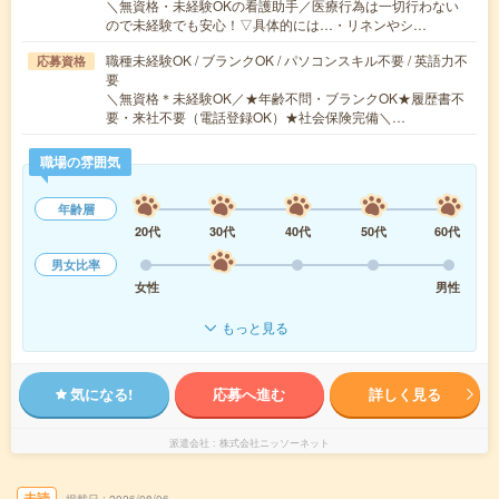
＼無資格・未経験OKの看護助手／医療行為は一切行わない
ので未経験でも安心！▽具体的には…・リネンやシ…
職種未経験OK / ブランクOK / パソコンスキル不要 / 英語力不
応募資格
要
＼無資格＊未経験OK／★年齢不問・ブランクOK★履歴書不
要・来社不要（電話登録OK）★社会保険完備＼…
職場の雰囲気
年齢層
20代
30代
40代
50代
60代
男女比率
女性
男性
もっと見る
気になる!
応募へ進む
詳しく見る
派遣会社
株式会社ニッソーネット
未読