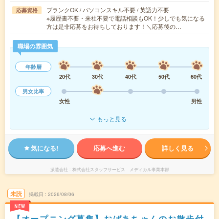
ブランクOK / パソコンスキル不要 / 英語力不要
応募資格
※履歴書不要・来社不要で電話相談もOK！少しでも気になる
方は是非応募をお待ちしております！＼応募後の…
職場の雰囲気
年齢層
20代
30代
40代
50代
60代
男女比率
女性
男性
もっと見る
気になる!
応募へ進む
詳しく見る
派遣会社
株式会社スタッフサービス メディカル事業本部
未読
掲載日
2026/08/06
NEW
【オープニング募集】おばあちゃんのお散歩付