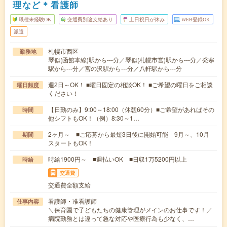
理など＊看護師
職種未経験OK
交通費別途支給あり
土日祝日が休み
WEB登録OK
派遣
札幌市西区
勤務地
琴似(函館本線)駅から---分／琴似(札幌市営)駅から---分／発寒
駅から---分／宮の沢駅から---分／八軒駅から---分
週2日～OK！ ■曜日固定の相談OK！ ■ご希望の曜日をご相談
曜日頻度
ください！
【日勤のみ】9:00～18:00（休憩60分）■ご希望があればその
時間
他シフトもOK！（例）8:30～1…
2ヶ月～ ■ご応募から最短3日後に開始可能 9月～、10月
期間
スタートもOK！
時給1900円～ ■週払いOK ■日収1万5200円以上
時給
交通費
交通費全額支給
看護師・准看護師
仕事内容
＼保育園で子どもたちの健康管理がメインのお仕事です！／
病院勤務とは違って急な対応や医療行為も少なく、…