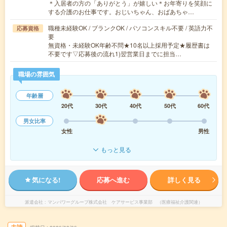
＊入居者の方の「ありがとう」が嬉しい＊お年寄りを笑顔に
する介護のお仕事です。おじいちゃん、おばあちゃ…
職種未経験OK / ブランクOK / パソコンスキル不要 / 英語力不
応募資格
要
無資格・未経験OK年齢不問★10名以上採用予定★履歴書は
不要です▽応募後の流れ1)翌営業日までに担当…
職場の雰囲気
年齢層
20代
30代
40代
50代
60代
男女比率
女性
男性
もっと見る
気になる!
応募へ進む
詳しく見る
派遣会社
マンパワーグループ株式会社 ケアサービス事業部 （医療福祉介護関連）