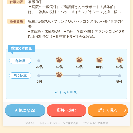
看護助手
仕事内容
▼病院の一般病棟にて看護師さんのサポート！具体的に
は、・器具の洗浄・ベットメイキングやシーツ交換・移…
職種未経験OK / ブランクOK / パソコンスキル不要 / 英語力不
応募資格
要
■無資格・未経験OK！■年齢・学歴不問！ブランクOK!■10名
以上採用予定！■履歴書不要■社会保険完…
職場の雰囲気
年齢層
20代
30代
40代
50代
60代
男女比率
女性
男性
もっと見る
気になる!
応募へ進む
詳しく見る
派遣会社
日研トータルソーシング株式会社 メディカルケア事業部