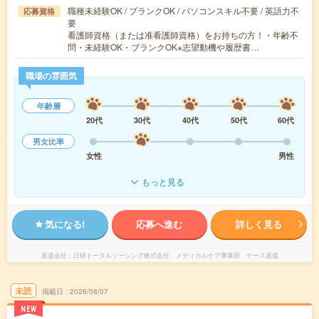
職種未経験OK / ブランクOK / パソコンスキル不要 / 英語力不
応募資格
要
看護師資格（または准看護師資格）をお持ちの方！・年齢不
問・未経験OK・ブランクOK※志望動機や履歴書…
職場の雰囲気
年齢層
20代
30代
40代
50代
60代
男女比率
女性
男性
もっと見る
気になる!
応募へ進む
詳しく見る
派遣会社
日研トータルソーシング株式会社 メディカルケア事業部 ナース派遣
未読
掲載日
2026/08/07
NEW