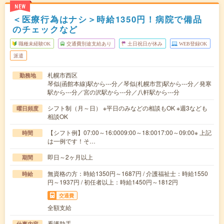
NEW
＜医療行為はナシ＞時給1350円！病院で備品
のチェックなど
職種未経験OK
交通費別途支給あり
土日祝日が休み
WEB登録OK
派遣
札幌市西区
勤務地
琴似(函館本線)駅から---分／琴似(札幌市営)駅から---分／発寒
駅から---分／宮の沢駅から---分／八軒駅から---分
シフト制（月～日） ※平日のみなどの相談もOK ※週3なども
曜日頻度
相談OK
【シフト例】07:00～16:0009:00～18:0017:00～09:00※ 上記
時間
は一例です！そ…
即日～2ヶ月以上
期間
無資格の方：時給1350円～1687円 / 介護福祉士：時給1550
時給
円～1937円 / 初任者以上：時給1450円～1812円
交通費
全額支給
看護助手
仕事内容