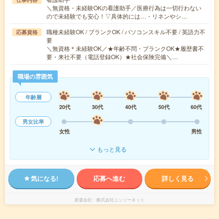
＼無資格・未経験OKの看護助手／医療行為は一切行わない
ので未経験でも安心！▽具体的には…・リネンやシ…
職種未経験OK / ブランクOK / パソコンスキル不要 / 英語力不
応募資格
要
＼無資格＊未経験OK／★年齢不問・ブランクOK★履歴書不
要・来社不要（電話登録OK）★社会保険完備＼…
職場の雰囲気
年齢層
20代
30代
40代
50代
60代
男女比率
女性
男性
もっと見る
気になる!
応募へ進む
詳しく見る
派遣会社
株式会社ニッソーネット