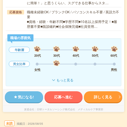
に簡単！」と思うくらい、スグできる仕事からスタ…
職種未経験OK / ブランクOK / パソコンスキル不要 / 英語力不
応募資格
要
■資格・経験・年齢不問■学歴不問■10名以上採用予定！■履
歴書不要■面談確約■社会保険完備■社員登用…
職場の雰囲気
年齢層
20代
30代
40代
50代
60代
男女比率
女性
男性
もっと見る
気になる!
応募へ進む
詳しく見る
派遣会社
日研トータルソーシング株式会社 メディカルケア事業部
未読
掲載日
2026/08/05