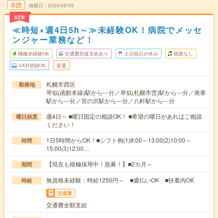
未読
掲載日
2026/08/05
NEW
≪時短×週4日5h～≫未経験OK！病院でメッセ
ンジャー業務など！
職種未経験OK
交通費別途支給あり
土日祝日が休み
残業なし
WEB登録OK
派遣
札幌市西区
勤務地
琴似(函館本線)駅から---分／琴似(札幌市営)駅から---分／発寒
駅から---分／宮の沢駅から---分／八軒駅から---分
週4日～ ■曜日固定の相談OK！ ■希望の曜日があればご相談
曜日頻度
ください！
1日5時間からOK！■シフト例(1)8:00～13:00(2)10:00～
時間
15:00(3)12:00…
【現在も積極採用中！急募！】■2カ月～
期間
無資格未経験：時給1250円～ ■週払いOK ■扶養内OK
時給
交通費
交通費全額支給