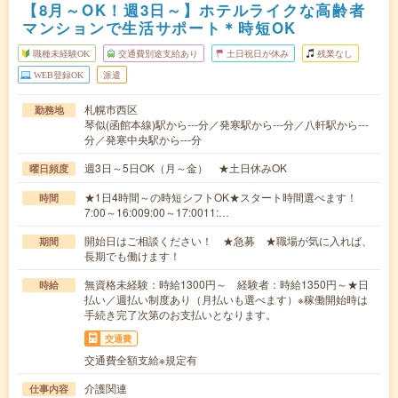
【8月～OK！週3日～】ホテルライクな高齢者
マンションで生活サポート＊時短OK
職種未経験OK
交通費別途支給あり
土日祝日が休み
残業なし
WEB登録OK
派遣
札幌市西区
勤務地
琴似(函館本線)駅から---分／発寒駅から---分／八軒駅から---
分／発寒中央駅から---分
週3日～5日OK（月～金） ★土日休みOK
曜日頻度
★1日4時間～の時短シフトOK★スタート時間選べます！
時間
7:00～16:009:00～17:0011:…
開始日はご相談ください！ ★急募 ★職場が気に入れば、
期間
長期でも働けます！
無資格未経験：時給1300円～ 経験者：時給1350円～★日
時給
払い／週払い制度あり（月払いも選べます）※稼働開始時は
手続き完了次第のお支払いとなります。
交通費
交通費全額支給※規定有
介護関連
仕事内容