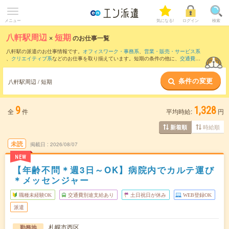
メニュー
気になる!
ログイン
検索
八軒駅周辺
×
短期
のお仕事一覧
八軒駅の派遣のお仕事情報です。
オフィスワーク・事務系
、
営業・販売・サービス系
、
クリエイティブ系
などのお仕事を取り揃えています。短期の条件の他に、
交通費別
途支給あり
、
職種未経験OK
、
友だちと一緒の応募OK
などでもお探し頂けます。
条件の変更
八軒駅周辺 / 短期
9
1,328
全
件
平均時給:
円
時給順
新着順
未読
掲載日
2026/08/07
NEW
【年齢不問＊週3日～OK】病院内でカルテ運び
＊メッセンジャー
職種未経験OK
交通費別途支給あり
土日祝日が休み
WEB登録OK
派遣
札幌市西区
勤務地