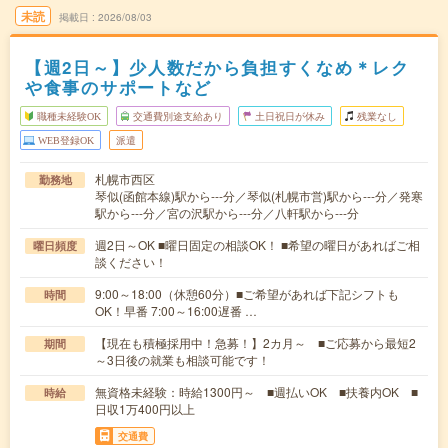
未読
掲載日
2026/08/03
【週2日～】少人数だから負担すくなめ＊レク
や食事のサポートなど
職種未経験OK
交通費別途支給あり
土日祝日が休み
残業なし
WEB登録OK
派遣
札幌市西区
勤務地
琴似(函館本線)駅から---分／琴似(札幌市営)駅から---分／発寒
駅から---分／宮の沢駅から---分／八軒駅から---分
週2日～OK ■曜日固定の相談OK！ ■希望の曜日があればご相
曜日頻度
談ください！
9:00～18:00（休憩60分）■ご希望があれば下記シフトも
時間
OK！早番 7:00～16:00遅番 …
【現在も積極採用中！急募！】2カ月～ ■ご応募から最短2
期間
～3日後の就業も相談可能です！
無資格未経験：時給1300円～ ■週払いOK ■扶養内OK ■
時給
日収1万400円以上
交通費