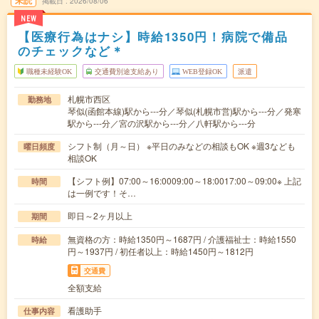
未読
掲載日
2026/08/06
NEW
【医療行為はナシ】時給1350円！病院で備品
のチェックなど＊
職種未経験OK
交通費別途支給あり
WEB登録OK
派遣
札幌市西区
勤務地
琴似(函館本線)駅から---分／琴似(札幌市営)駅から---分／発寒
駅から---分／宮の沢駅から---分／八軒駅から---分
シフト制（月～日） ※平日のみなどの相談もOK ※週3なども
曜日頻度
相談OK
【シフト例】07:00～16:0009:00～18:0017:00～09:00※ 上記
時間
は一例です！そ…
即日～2ヶ月以上
期間
無資格の方：時給1350円～1687円 / 介護福祉士：時給1550
時給
円～1937円 / 初任者以上：時給1450円～1812円
交通費
全額支給
看護助手
仕事内容