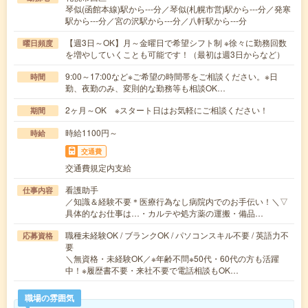
琴似(函館本線)駅から---分／琴似(札幌市営)駅から---分／発寒
駅から---分／宮の沢駅から---分／八軒駅から---分
【週3日～OK】月～金曜日で希望シフト制 ※徐々に勤務回数
曜日頻度
を増やしていくことも可能です！（最初は週3日からなど）
9:00～17:00など※ご希望の時間帯をご相談ください。※日
時間
勤、夜勤のみ、変則的な勤務等も相談OK…
2ヶ月～OK ※スタート日はお気軽にご相談ください！
期間
時給1100円～
時給
交通費
交通費規定内支給
看護助手
仕事内容
／知識＆経験不要＊医療行為なし病院内でのお手伝い！＼▽
具体的なお仕事は…・カルテや処方薬の運搬・備品…
職種未経験OK / ブランクOK / パソコンスキル不要 / 英語力不
応募資格
要
＼無資格・未経験OK／※年齢不問※50代・60代の方も活躍
中！※履歴書不要・来社不要で電話相談もOK…
職場の雰囲気