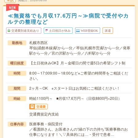
掲載日
2026/08/06
NEW
≪無資格でも月収17.6万円～≫病院で受付やカ
ルテの整理など
交通費別途支給あり
土日祝日が休み
WEB登録OK
派遣
札幌市西区
勤務地
琴似(函館本線)駅から---分／琴似(札幌市営)駅から---分／発寒
駅から---分／宮の沢駅から---分／八軒駅から---分
【土日祝休みOK】月～金曜日の間で週5日の希望シフト制
曜日頻度
8:00～17:009:00～18:00など※ご希望の時間帯をご相談くだ
時間
さい。
2ヶ月～OK ※スタート日はお気軽にご相談ください！
期間
時給1100円～ ■月収17.6万円～（日収8800円×20日）
時給
交通費
交通費規定内支給
医療事務・病院受付
仕事内容
／看護師さん、お医者さんの“縁の下の力持ち”医療事務のお
仕事になります！＼▽具体的には…・受付で患者…