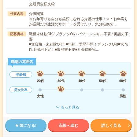
交通費全額支給
介護関連
仕事内容
≪お年寄りも自分も笑顔になれる介護の仕事！≫＊お年寄り
が昼間だけ生活のサポートを受けたり、気分転換で…
職種未経験OK / ブランクOK / パソコンスキル不要 / 英語力不
応募資格
要
■無資格・未経験OK！■年齢・学歴不問！ブランクOK!■10名
以上採用予定！■履歴書不要■社会保険完…
職場の雰囲気
年齢層
20代
30代
40代
50代
60代
男女比率
女性
男性
もっと見る
気になる!
応募へ進む
詳しく見る