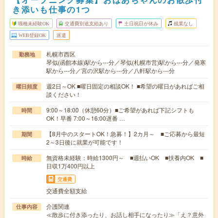
き添いも仕事の1つ
職種未経験OK
交通費別途支給あり
土日祝日が休み
残業なし
WEB登録OK
派遣
札幌市西区
勤務地
琴似(函館本線)駅から---分／琴似(札幌市営)駅から---分／発寒
駅から---分／宮の沢駅から---分／八軒駅から---分
週2日～OK ■曜日固定の相談OK！ ■希望の曜日があればご相
曜日頻度
談ください！
9:00～18:00（休憩60分）■ご希望があれば下記シフトも
時間
OK！早番 7:00～16:00遅番 …
【8月中のスタートOK！急募！】2カ月～ ■ご応募から最短
期間
2～3日後に就業が可能です！
無資格未経験：時給1300円～ ■週払いOK ■扶養内OK ■
時給
日収1万400円以上
交通費
交通費全額支給
介護関連
仕事内容
≪散歩に付き添ったり、お話し相手になったり≫「え？意外