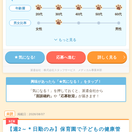
年齢層
20代
30代
40代
50代
60代
男女比率
女性
男性
もっと見る
気になる!
応募へ進む
詳しく見る
派遣会社
株式会社スタッフサービス メディカル事業本部
興味があったら「★気になる！」をタップ！
「気になる！」を押しておくと、派遣会社から
「面談確約」
や
「応募歓迎」
が届きます！
未読
掲載日
2026/08/07
NEW
【週2～＊日勤のみ】保育園で子どもの健康管