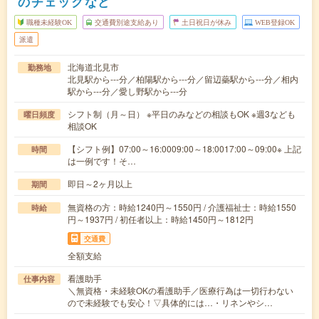
のチェックなど
職種未経験OK
交通費別途支給あり
土日祝日が休み
WEB登録OK
派遣
北海道北見市
勤務地
北見駅から---分／柏陽駅から---分／留辺蘂駅から---分／相内
駅から---分／愛し野駅から---分
シフト制（月～日） ※平日のみなどの相談もOK ※週3なども
曜日頻度
相談OK
【シフト例】07:00～16:0009:00～18:0017:00～09:00※ 上記
時間
は一例です！そ…
即日～2ヶ月以上
期間
無資格の方：時給1240円～1550円 / 介護福祉士：時給1550
時給
円～1937円 / 初任者以上：時給1450円～1812円
交通費
全額支給
看護助手
仕事内容
＼無資格・未経験OKの看護助手／医療行為は一切行わない
ので未経験でも安心！▽具体的には…・リネンやシ…