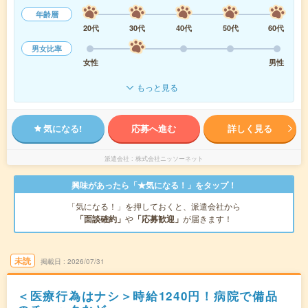
年齢層
20代
30代
40代
50代
60代
男女比率
女性
男性
もっと見る
気になる!
応募へ進む
詳しく見る
派遣会社
株式会社ニッソーネット
興味があったら「★気になる！」をタップ！
「気になる！」を押しておくと、派遣会社から
「面談確約」
や
「応募歓迎」
が届きます！
未読
掲載日
2026/07/31
＜医療行為はナシ＞時給1240円！病院で備品