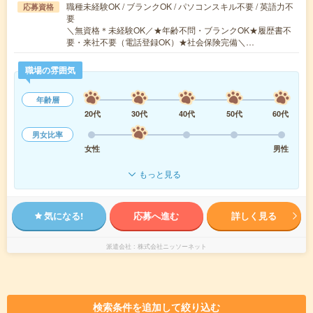
職種未経験OK / ブランクOK / パソコンスキル不要 / 英語力不
応募資格
要
＼無資格＊未経験OK／★年齢不問・ブランクOK★履歴書不
要・来社不要（電話登録OK）★社会保険完備＼…
職場の雰囲気
年齢層
20代
30代
40代
50代
60代
男女比率
女性
男性
もっと見る
気になる!
応募へ進む
詳しく見る
派遣会社
株式会社ニッソーネット
検索条件を追加して絞り込む