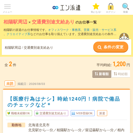
メニュー
気になる!
ログイン
検索
柏陽駅周辺
×
交通費別途支給あり
のお仕事一覧
柏陽駅の派遣のお仕事情報です。
オフィスワーク・事務系
、
営業・販売・サービス系
、
クリエイティブ系
などのお仕事を取り揃えています。交通費別途支給ありの条件の
他に、
職種未経験OK
、
友だちと一緒の応募OK
、
週4日勤務
などのこだわり条件も取り
揃えています。
条件の変更
柏陽駅周辺 / 交通費別途支給あり
2
1,200
全
件
平均時給:
円
時給順
新着順
未読
掲載日
2026/08/03
【医療行為はナシ】時給1240円！病院で備品
のチェックなど＊
職種未経験OK
交通費別途支給あり
WEB登録OK
派遣
北海道北見市
勤務地
北見駅から---分／柏陽駅から---分／留辺蘂駅から---分／相内