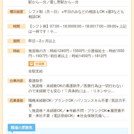
駅から---分／愛し野駅から---分
シフト制（月～日） ※平日のみなどの相談もOK ※週3なども
曜日頻度
相談OK
【シフト例】07:00～16:0009:00～18:0017:00～09:00※ 上記
時間
は一例です！そ…
即日～2ヶ月以上
期間
無資格の方：時給1240円～1550円 / 介護福祉士：時給1550
時給
円～1937円 / 初任者以上：時給1450円～1812円
交通費
全額支給
看護助手
仕事内容
＼無資格・未経験OKの看護助手／医療行為は一切行わない
ので未経験でも安心！▽具体的には…・リネンやシ…
職種未経験OK / ブランクOK / パソコンスキル不要 / 英語力不
応募資格
要
＼無資格＊未経験OK／★年齢不問・ブランクOK★履歴書不
要・来社不要（電話登録OK）★社会保険完備＼…
職場の雰囲気