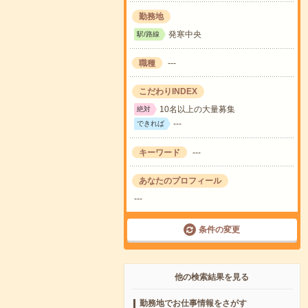
勤務地
発寒中央
駅/路線
職種
---
こだわりINDEX
10名以上の大量募集
絶対
---
できれば
キーワード
---
あなたのプロフィール
---
条件の変更
他の検索結果を見る
勤務地でお仕事情報をさがす