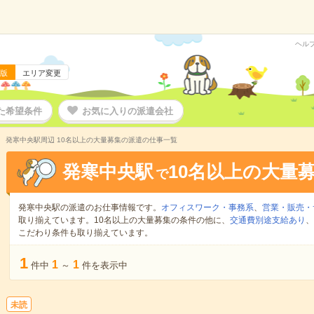
ヘル
版
エリア変更
た希望条件
お気に入りの派遣会社
発寒中央駅周辺 10名以上の大量募集の派遣の仕事一覧
発寒中央駅
10名以上の大量
で
発寒中央駅の派遣のお仕事情報です。
オフィスワーク・事務系
、
営業・販売・
取り揃えています。10名以上の大量募集の条件の他に、
交通費別途支給あり
、
こだわり条件も取り揃えています。
1
1
1
件中
～
件を表示中
未読