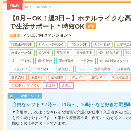
NEW
掲載日
2026/08/05
【8月～OK！週3日～】ホテルライクな
で生活サポート＊時短OK
派遣
＜シニア向けマンション＞
派遣先
職種未経験OK
社会人未経験OK
ブランクOK
大学生歓迎
既卒第二
友達と一緒OK
OA不要
英語不要
履歴書不要
40～50代活躍
6
週2～3日勤務
週4日勤務
週5日勤務
土日祝休
朝10時以降スタート
5ｈ以内OK
午後のみOK
残業なし
シフト
交替制勤務
扶養控内
交費支給
車通勤可
服装自由
日払いOK
週払いOK
職場が禁煙
自転車・バイクOK
看護師
介護士
ここがポイント！
自由なシフト＊7時～、11時～、16時～など好きな勤務
▼高級ホテルのようなキレイな職場で介護のお仕事！入居者さんは自
も長く続けやすいです。▼来社＆履歴書不要！自宅にいながらスマホ
間なくお仕事スタートできます。