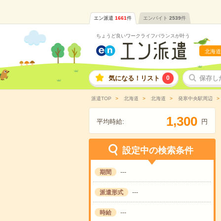
エン派遣
1661
件
エンバイト
2539
件
ちょうど良いワークライフバランスが叶う
北海道
気になる！リスト
0
保存し
派遣TOP
北海道
北海道
発寒中央駅周辺
,
1
3
0
0
平均時給:
円
設定中の検索条件
期間
---
派遣形式
---
時給
---