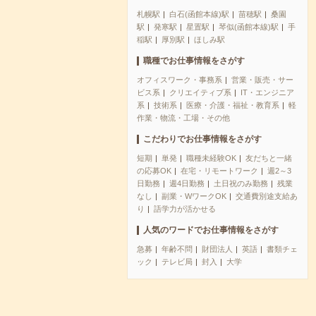
札幌駅
白石(函館本線)駅
苗穂駅
桑園
駅
発寒駅
星置駅
琴似(函館本線)駅
手
稲駅
厚別駅
ほしみ駅
職種でお仕事情報をさがす
オフィスワーク・事務系
営業・販売・サー
ビス系
クリエイティブ系
IT・エンジニア
系
技術系
医療・介護・福祉・教育系
軽
作業・物流・工場・その他
こだわりでお仕事情報をさがす
短期
単発
職種未経験OK
友だちと一緒
の応募OK
在宅・リモートワーク
週2～3
日勤務
週4日勤務
土日祝のみ勤務
残業
なし
副業・WワークOK
交通費別途支給あ
り
語学力が活かせる
人気のワードでお仕事情報をさがす
急募
年齢不問
財団法人
英語
書類チェ
ック
テレビ局
封入
大学