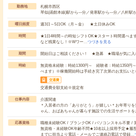
勤務地
札幌市西区
琴似(函館本線)駅から---分／発寒駅から---分／八軒駅か
曜日頻度
週3日～5日OK（月～金） ★土日休みOK
時間
★1日4時間～の時短シフトOK★スタート時間選べます！7:00～1
など残業なし！※Wワー…
つづきを見る
期間
開始日はご相談ください！ ★急募 ★職場が気に入
時給
無資格未経験：時給1300円～ 経験者：時給1350
べます）※稼働開始時は手続き完了次第のお支払いと
交通費
交通費全額支給※規定有
仕事内容
介護関連
＊入居者の方の「ありがとう」が嬉しい＊お年寄りを
ゃん、おばあちゃんが暮らす施設での生活サポートを
応募資格
職種未経験OK / ブランクOK / パソコンスキル不要 /
無資格・未経験OK年齢不問★10名以上採用予定★履
までに担当より電話・メールでご連絡2)電話で登録…