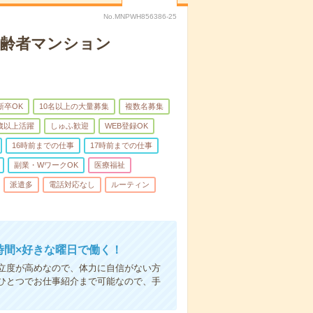
No.MNPWH856386-25
高齢者マンション
新卒OK
10名以上の大量募集
複数名募集
0歳以上活躍
しゅふ歓迎
WEB登録OK
16時前までの仕事
17時前までの仕事
副業・WワークOK
医療福祉
派遣多
電話対応なし
ルーティン
時間×好きな曜日で働く！
立度が高めなので、体力に自信がない方
ひとつでお仕事紹介まで可能なので、手