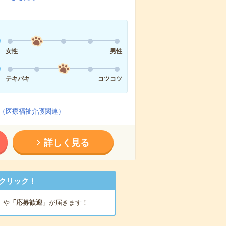
女性
男性
テキパキ
コツコツ
（医療福祉介護関連）
詳しく見る
クリック！
」
や
「応募歓迎」
が届きます！