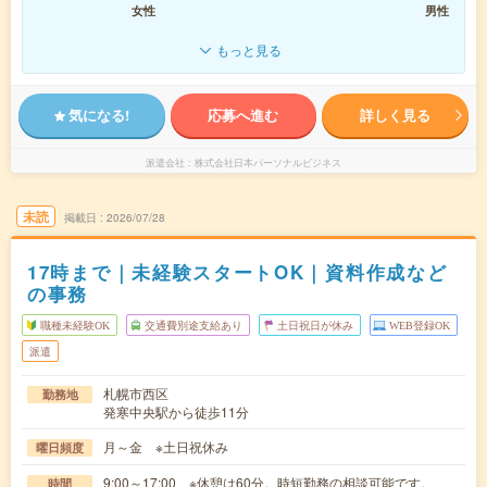
女性
男性
もっと見る
気になる!
応募へ進む
詳しく見る
派遣会社
株式会社日本パーソナルビジネス
未読
掲載日
2026/07/28
17時まで｜未経験スタートOK｜資料作成など
の事務
職種未経験OK
交通費別途支給あり
土日祝日が休み
WEB登録OK
派遣
札幌市西区
勤務地
発寒中央駅から徒歩11分
月～金 ※土日祝休み
曜日頻度
9:00～17:00 ※休憩は60分。時短勤務の相談可能です。
時間