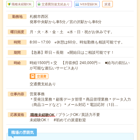
職種未経験OK
交通費別途支給あり
WEB登録OK
派遣
札幌市西区
勤務地
発寒中央駅から車5分／宮の沢駅から車6分
月・火・木・金・土 ※水・日・祝がお休みです。
曜日頻度
8:00～17:00 ※休憩は60分。時短勤務も相談可能です。
時間
【急募】即日～長期 ※開始日はご相談可能です！
期間
時給1500円＋交 【月収例】240,000円～ ■給与の前払い
時給
が可能な速払いサービスあり
交通費
交通費支給あり
営業事務
仕事内容
＊受発注業務＊顧客データ管理＊商品管理業務＊データ入力
（商品コードなど）＊メール対応＊電話応対（1日…
/ ブランクOK / 英語力不要
職種未経験OK
応募資格
未経験OK！ #初めての派遣歓迎
職場の雰囲気