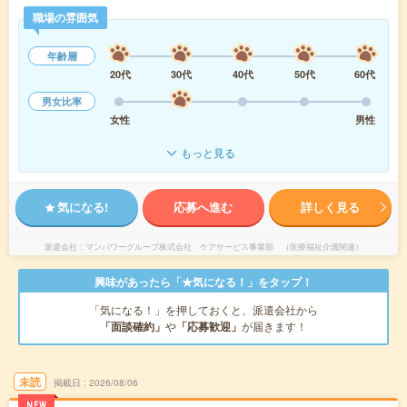
職場の雰囲気
年齢層
20代
30代
40代
50代
60代
男女比率
女性
男性
もっと見る
気になる!
応募へ進む
詳しく見る
派遣会社
マンパワーグループ株式会社 ケアサービス事業部 （医療福祉介護関連）
興味があったら「★気になる！」をタップ！
「気になる！」を押しておくと、派遣会社から
「面談確約」
や
「応募歓迎」
が届きます！
未読
掲載日
2026/08/06
NEW