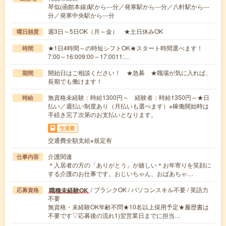
琴似(函館本線)駅から---分／発寒駅から---分／八軒駅から---
分／発寒中央駅から---分
週3日～5日OK（月～金） ★土日休みOK
曜日頻度
★1日4時間～の時短シフトOK★スタート時間選べます！
時間
7:00～16:009:00～17:0011:…
開始日はご相談ください！ ★急募 ★職場が気に入れば、
期間
長期でも働けます！
無資格未経験：時給1300円～ 経験者：時給1350円～★日
時給
払い／週払い制度あり（月払いも選べます）※稼働開始時は
手続き完了次第のお支払いとなります。
交通費
交通費全額支給※規定有
介護関連
仕事内容
＊入居者の方の「ありがとう」が嬉しい＊お年寄りを笑顔に
する介護のお仕事です。おじいちゃん、おばあちゃ…
/ ブランクOK / パソコンスキル不要 / 英語力
職種未経験OK
応募資格
不要
無資格・未経験OK年齢不問★10名以上採用予定★履歴書は
不要です▽応募後の流れ1)翌営業日までに担当…