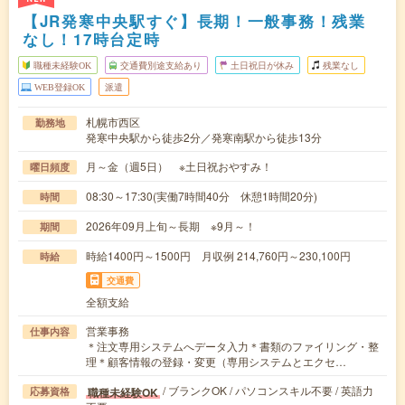
【JR発寒中央駅すぐ】長期！一般事務！残業
なし！17時台定時
職種未経験OK
交通費別途支給あり
土日祝日が休み
残業なし
WEB登録OK
派遣
札幌市西区
勤務地
発寒中央駅から徒歩2分／発寒南駅から徒歩13分
月～金（週5日） ※土日祝おやすみ！
曜日頻度
08:30～17:30(実働7時間40分 休憩1時間20分)
時間
2026年09月上旬～長期 ※9月～！
期間
時給1400円～1500円 月収例 214,760円～230,100円
時給
交通費
全額支給
営業事務
仕事内容
＊注文専用システムへデータ入力＊書類のファイリング・整
理＊顧客情報の登録・変更（専用システムとエクセ…
/ ブランクOK / パソコンスキル不要 / 英語力
職種未経験OK
応募資格