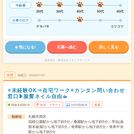
年齢層
20代
30代
40代
50代
60代
仕事の仕方
テキパキ
コツコツ
気になる!
応募へ進む
詳しく見る
派遣会社
株式会社スタッフサービス
未読
掲載日
2026/07/31
⭐未経験OK⇒在宅ワーク⭐カンタン問い合わせ
窓口❥服髪ネイル自由☕︎
職種未経験OK
在宅・リモート
WEB登録OK
派遣
札幌市西区
勤務地
稲積公園駅から地下鉄5分／桑園駅から地下鉄5分／琴似(函
館本線)駅から地下鉄5分／発寒駅から地下鉄5分／発寒中央
駅から地下鉄5分