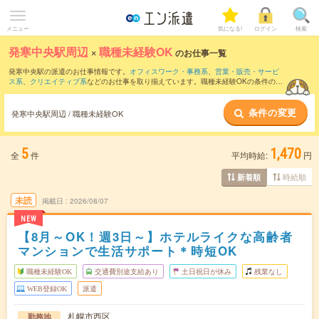
メニュー
気になる!
ログイン
検索
発寒中央駅周辺
×
職種未経験OK
のお仕事一覧
発寒中央駅の派遣のお仕事情報です。
オフィスワーク・事務系
、
営業・販売・サービ
ス系
、
クリエイティブ系
などのお仕事を取り揃えています。職種未経験OKの条件の他
に、
交通費別途支給あり
、
友だちと一緒の応募OK
、
週4日勤務
などのこだわり条件も
取り揃えています。
条件の変更
発寒中央駅周辺 / 職種未経験OK
5
1,470
全
件
平均時給:
円
時給順
新着順
未読
掲載日
2026/08/07
NEW
【8月～OK！週3日～】ホテルライクな高齢者
マンションで生活サポート＊時短OK
職種未経験OK
交通費別途支給あり
土日祝日が休み
残業なし
WEB登録OK
派遣
札幌市西区
勤務地