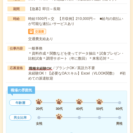
【急募】即日～長期
期間
時給1500円＋交 【月収例】210,000円～ ■給与の前払い
時給
が可能な速払いサービスあり
交通費
交通費支給あり
一般事務
仕事内容
＊資料作成＊関数などを使ってデータ抽出＊試食プレゼン・
比較試食＊調理サポート（年に数回）＊来客応対＊…
/ ブランクOK / 英語力不要
職種未経験OK
応募資格
未経験OK！【必要なOAスキル】Excel（VLOOK関数） #初
めての派遣歓迎
職場の雰囲気
年齢層
20代
30代
40代
50代
60代
男女比率
女性
男性