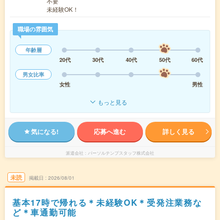
不要
未経験OK！
職場の雰囲気
年齢層
20代
30代
40代
50代
60代
男女比率
女性
男性
もっと見る
気になる!
応募へ進む
詳しく見る
派遣会社
パーソルテンプスタッフ株式会社
未読
掲載日
2026/08/01
基本17時で帰れる＊未経験OK＊受発注業務な
ど＊車通勤可能