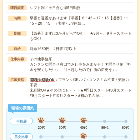
シフト制／土日含む週5日勤務
曜日頻度
早番と遅番があります【早番】8：45～17：15【遅番】11：
時間
45～20：15 （実働7.5h/休憩…
【急募】まずは3か月からでOK！ ★8月～、9月～スタート
期間
もOK！
時給1680円 #日収1万以上
時給
その他事務系
仕事内容
カンタンな問合せ窓口でお仕事をおまかせ！▼問合せ例「料
金を安くしたい」「引っ越したので住所の変更を」…
/ ブランクOK / パソコンスキル不要 / 英語力
職種未経験OK
応募資格
不要
未経験OK★その他にも・・・★#即日スタート#8月スタート
#9月スタート#10月スタート#初めての派…
職場の雰囲気
年齢層
20代
30代
40代
50代
60代
男女比率