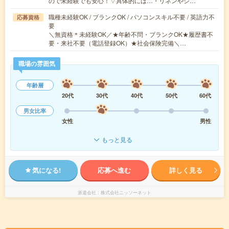
ので未経験でも安心！▽具体的には…・リネンやシ…
職種未経験OK / ブランクOK / パソコンスキル不要 / 英語力不
応募資格
要
＼無資格＊未経験OK／★年齢不問・ブランクOK★履歴書不
要・来社不要（電話登録OK）★社会保険完備＼…
職場の雰囲気
年齢層
20代
30代
40代
50代
60代
男女比率
女性
男性
もっと見る
気になる!
応募へ進む
詳しく見る
派遣会社
株式会社ニッソーネット