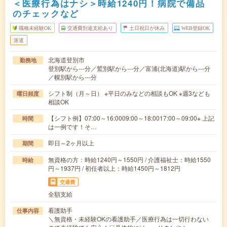
＜医療行為はナシ＞時給1240円！病院で備品
のチェックなど
職種未経験OK
交通費別途支給あり
土日祝日が休み
WEB登録OK
派遣
北海道登別市
勤務地
登別駅から---分／鷲別駅から---分／富浦(北海道)駅から---分
／幌別駅から---分
シフト制（月～日） ※平日のみなどの相談もOK ※週3なども
曜日頻度
相談OK
【シフト例】07:00～16:0009:00～18:0017:00～09:00※ 上記
時間
は一例です！そ…
即日～2ヶ月以上
期間
無資格の方：時給1240円～1550円 / 介護福祉士：時給1550
時給
円～1937円 / 初任者以上：時給1450円～1812円
交通費
全額支給
看護助手
仕事内容
＼無資格・未経験OKの看護助手／医療行為は一切行わない