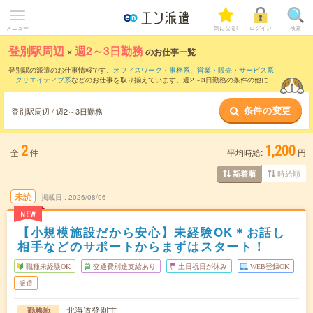
メニュー
気になる!
ログイン
検索
登別駅周辺
×
週2～3日勤務
のお仕事一覧
登別駅の派遣のお仕事情報です。
オフィスワーク・事務系
、
営業・販売・サービス系
、
クリエイティブ系
などのお仕事を取り揃えています。週2～3日勤務の条件の他に、
交通費別途支給あり
、
職種未経験OK
、
友だちと一緒の応募OK
などのこだわり条件も
取り揃えています。
条件の変更
登別駅周辺 / 週2～3日勤務
2
1,200
全
件
平均時給:
円
時給順
新着順
未読
掲載日
2026/08/06
NEW
【小規模施設だから安心】未経験OK＊お話し
相手などのサポートからまずはスタート！
職種未経験OK
交通費別途支給あり
土日祝日が休み
WEB登録OK
派遣
北海道登別市
勤務地