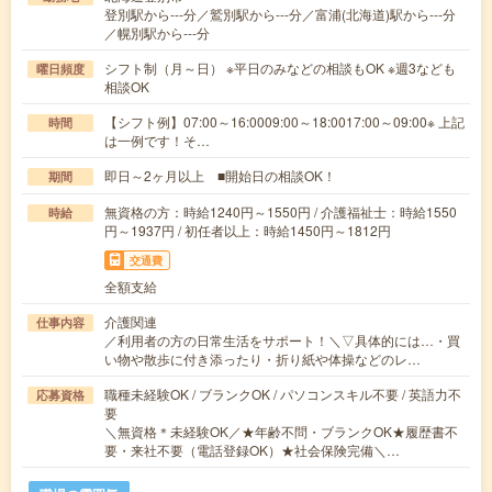
登別駅から---分／鷲別駅から---分／富浦(北海道)駅から---分
／幌別駅から---分
シフト制（月～日） ※平日のみなどの相談もOK ※週3なども
曜日頻度
相談OK
【シフト例】07:00～16:0009:00～18:0017:00～09:00※ 上記
時間
は一例です！そ…
即日～2ヶ月以上 ■開始日の相談OK！
期間
無資格の方：時給1240円～1550円 / 介護福祉士：時給1550
時給
円～1937円 / 初任者以上：時給1450円～1812円
交通費
全額支給
介護関連
仕事内容
／利用者の方の日常生活をサポート！＼▽具体的には…・買
い物や散歩に付き添ったり・折り紙や体操などのレ…
職種未経験OK / ブランクOK / パソコンスキル不要 / 英語力不
応募資格
要
＼無資格＊未経験OK／★年齢不問・ブランクOK★履歴書不
要・来社不要（電話登録OK）★社会保険完備＼…