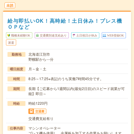
未読
給与即払いOK！高時給！土日休み！プレス機
ＯＰなど
職種未経験OK
交通費別途支給あり
土日祝日が休み
WEB登録OK
派遣
北海道江別市
勤務地
野幌駅から---分
月～金・土
曜日頻度
8:25～17:25※表記のうち実働7時間45分です。
時間
長期【ご応募から1週間以内(最短2日目)のスピード就業が可
期間
能】即日～
時給1220円
時給
交通費
交通費支給有り
マシンオペレーター
仕事内容
プレス機を使用し、金属板を加工する作業をお願いします。