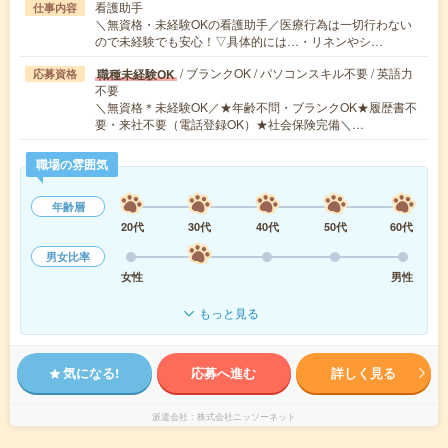
看護助手
仕事内容
＼無資格・未経験OKの看護助手／医療行為は一切行わない
ので未経験でも安心！▽具体的には…・リネンやシ…
/ ブランクOK / パソコンスキル不要 / 英語力
職種未経験OK
応募資格
不要
＼無資格＊未経験OK／★年齢不問・ブランクOK★履歴書不
要・来社不要（電話登録OK）★社会保険完備＼…
職場の雰囲気
年齢層
20代
30代
40代
50代
60代
男女比率
女性
男性
もっと見る
気になる!
応募へ進む
詳しく見る
派遣会社
株式会社ニッソーネット