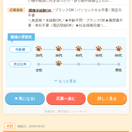
い物や散歩に付き添ったり・折り紙や体操などのレ…
/ ブランクOK / パソコンスキル不要 / 英語力
職種未経験OK
応募資格
不要
＼無資格＊未経験OK／★年齢不問・ブランクOK★履歴書不
要・来社不要（電話登録OK）★社会保険完備＼…
職場の雰囲気
年齢層
20代
30代
40代
50代
60代
男女比率
女性
男性
もっと見る
気になる!
応募へ進む
詳しく見る
派遣会社
株式会社ニッソーネット
未読
掲載日
2026/08/02