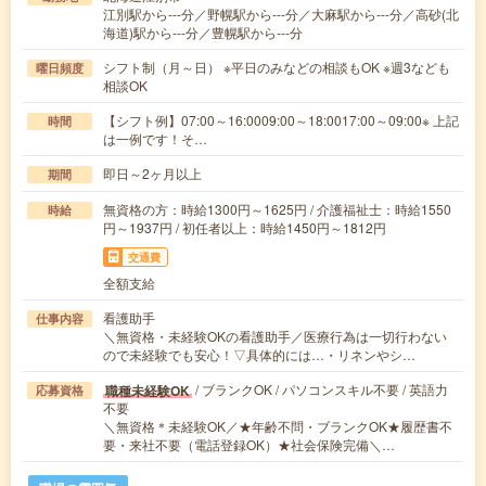
江別駅から---分／野幌駅から---分／大麻駅から---分／高砂(北
海道)駅から---分／豊幌駅から---分
シフト制（月～日） ※平日のみなどの相談もOK ※週3なども
曜日頻度
相談OK
【シフト例】07:00～16:0009:00～18:0017:00～09:00※ 上記
時間
は一例です！そ…
即日～2ヶ月以上
期間
無資格の方：時給1300円～1625円 / 介護福祉士：時給1550
時給
円～1937円 / 初任者以上：時給1450円～1812円
交通費
全額支給
看護助手
仕事内容
＼無資格・未経験OKの看護助手／医療行為は一切行わない
ので未経験でも安心！▽具体的には…・リネンやシ…
/ ブランクOK / パソコンスキル不要 / 英語力
職種未経験OK
応募資格
不要
＼無資格＊未経験OK／★年齢不問・ブランクOK★履歴書不
要・来社不要（電話登録OK）★社会保険完備＼…