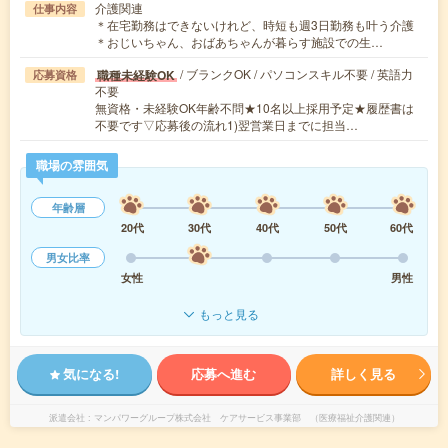
介護関連
仕事内容
＊在宅勤務はできないけれど、時短も週3日勤務も叶う介護
＊おじいちゃん、おばあちゃんが暮らす施設での生…
/ ブランクOK / パソコンスキル不要 / 英語力
職種未経験OK
応募資格
不要
無資格・未経験OK年齢不問★10名以上採用予定★履歴書は
不要です▽応募後の流れ1)翌営業日までに担当…
職場の雰囲気
年齢層
20代
30代
40代
50代
60代
男女比率
女性
男性
もっと見る
気になる!
応募へ進む
詳しく見る
派遣会社
マンパワーグループ株式会社 ケアサービス事業部 （医療福祉介護関連）