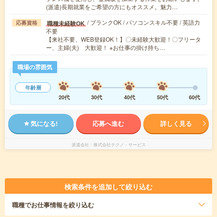
(派遣)長期就業をご希望の方にもオススメ。魅力…
/ ブランクOK / パソコンスキル不要 / 英語力
職種未経験OK
応募資格
不要
【来社不要、WEB登録OK！】〇未経験大歓迎！〇フリータ
ー、主婦(夫) 大歓迎！ ※お仕事の掛け持ち…
職場の雰囲気
年齢層
20代
30代
40代
50代
60代
気になる!
応募へ進む
詳しく見る
派遣会社
株式会社テクノ・サービス
検索条件を追加して絞り込む
職種
でお仕事情報を絞り込む