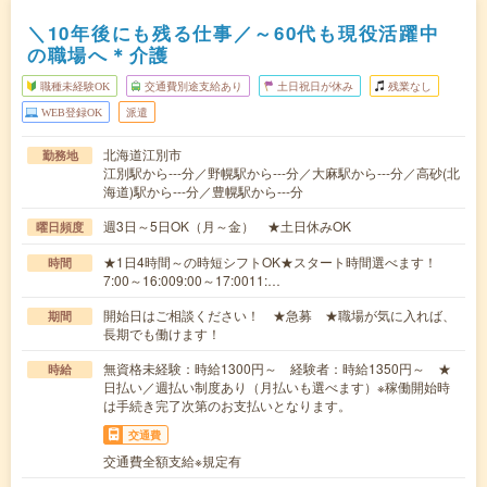
＼10年後にも残る仕事／～60代も現役活躍中
の職場へ＊介護
職種未経験OK
交通費別途支給あり
土日祝日が休み
残業なし
WEB登録OK
派遣
北海道江別市
勤務地
江別駅から---分／野幌駅から---分／大麻駅から---分／高砂(北
海道)駅から---分／豊幌駅から---分
週3日～5日OK（月～金） ★土日休みOK
曜日頻度
★1日4時間～の時短シフトOK★スタート時間選べます！
時間
7:00～16:009:00～17:0011:…
開始日はご相談ください！ ★急募 ★職場が気に入れば、
期間
長期でも働けます！
無資格未経験：時給1300円～ 経験者：時給1350円～ ★
時給
日払い／週払い制度あり（月払いも選べます）※稼働開始時
は手続き完了次第のお支払いとなります。
交通費
交通費全額支給※規定有