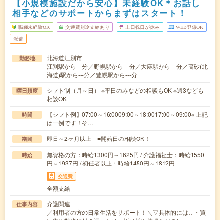
【小規模施設だから安心】未経験OK＊お話し
相手などのサポートからまずはスタート！
職種未経験OK
交通費別途支給あり
土日祝日が休み
WEB登録OK
派遣
北海道江別市
勤務地
江別駅から---分／野幌駅から---分／大麻駅から---分／高砂(北
海道)駅から---分／豊幌駅から---分
シフト制（月～日） ※平日のみなどの相談もOK ※週3なども
曜日頻度
相談OK
【シフト例】07:00～16:0009:00～18:0017:00～09:00※ 上記
時間
は一例です！そ…
即日～2ヶ月以上 ■開始日の相談OK！
期間
無資格の方：時給1300円～1625円 / 介護福祉士：時給1550
時給
円～1937円 / 初任者以上：時給1450円～1812円
交通費
全額支給
介護関連
仕事内容
／利用者の方の日常生活をサポート！＼▽具体的には…・買