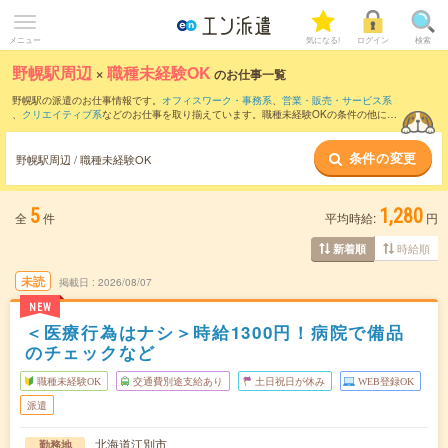
メニュー
気になる!
ログイン
検索
野幌駅周辺
×
職種未経験OK
のお仕事一覧
野幌駅の派遣のお仕事情報です。
オフィスワーク・事務系
、
営業・販売・サービス系
、
クリエイティブ系
などのお仕事を取り揃えています。職種未経験OKの条件の他に、
交通費別途支給あり
、
友だちと一緒の応募OK
、
週4日勤務
などのこだわり条件も取り
揃えています。
条件の変更
野幌駅周辺 / 職種未経験OK
5
1,280
全
件
平均時給:
円
時給順
新着順
未読
掲載日
2026/08/07
NEW
＜医療行為はナシ＞時給1300円！病院で備品
のチェックなど
職種未経験OK
交通費別途支給あり
土日祝日が休み
WEB登録OK
派遣
北海道江別市
勤務地