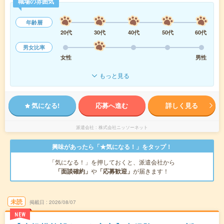
職場の雰囲気
年齢層
20代
30代
40代
50代
60代
男女比率
女性
男性
もっと見る
気になる!
応募へ進む
詳しく見る
派遣会社
株式会社ニッソーネット
興味があったら「★気になる！」をタップ！
「気になる！」を押しておくと、派遣会社から
「面談確約」
や
「応募歓迎」
が届きます！
未読
掲載日
2026/08/07
NEW