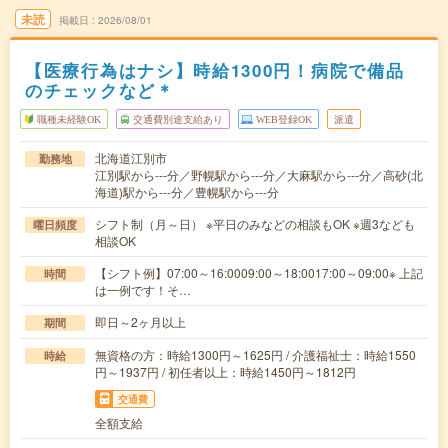
未読
掲載日
2026/08/01
【医療行為はナシ】時給1300円！病院で備品
のチェックなど＊
職種未経験OK
交通費別途支給あり
WEB登録OK
派遣
北海道江別市
勤務地
江別駅から---分／野幌駅から---分／大麻駅から---分／高砂(北
海道)駅から---分／豊幌駅から---分
シフト制（月～日） ※平日のみなどの相談もOK ※週3なども
曜日頻度
相談OK
【シフト例】07:00～16:0009:00～18:0017:00～09:00※ 上記
時間
は一例です！そ…
即日～2ヶ月以上
期間
無資格の方：時給1300円～1625円 / 介護福祉士：時給1550
時給
円～1937円 / 初任者以上：時給1450円～1812円
交通費
全額支給