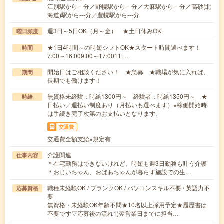
江別駅から---分／野幌駅から---分／大麻駅から---分／高砂(北
海道)駅から---分／豊幌駅から---分
週3日～5日OK（月～金） ★土日休みOK
曜日頻度
★1日4時間～の時短シフトOK★スタート時間選べます！
時間
7:00～16:009:00～17:0011:…
開始日はご相談ください！ ★急募 ★職場が気に入れば、
期間
長期でも働けます！
無資格未経験：時給1300円～ 経験者：時給1350円～ ★
時給
日払い／週払い制度あり（月払いも選べます）※稼働開始時
は手続き完了次第のお支払いとなります。
交通費
交通費全額支給※規定有
介護関連
仕事内容
＊在宅勤務はできないけれど、時短も週3日勤務も叶う介護
＊おじいちゃん、おばあちゃんが暮らす施設での生…
職種未経験OK / ブランクOK / パソコンスキル不要 / 英語力不
応募資格
要
無資格・未経験OK年齢不問★10名以上採用予定★履歴書は
不要です▽応募後の流れ1)翌営業日までに担当…