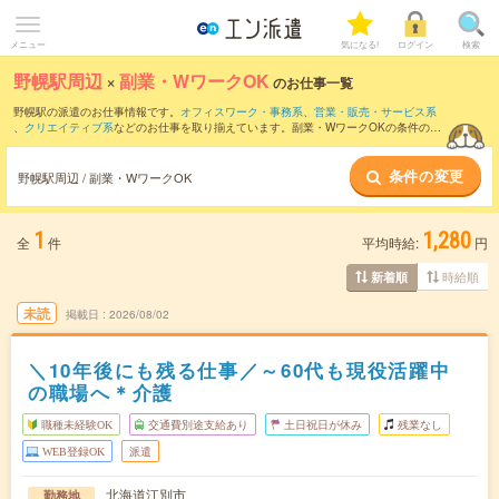
メニュー
気になる!
ログイン
検索
野幌駅周辺
×
副業・WワークOK
のお仕事一覧
野幌駅の派遣のお仕事情報です。
オフィスワーク・事務系
、
営業・販売・サービス系
、
クリエイティブ系
などのお仕事を取り揃えています。副業・WワークOKの条件の他
に、
交通費別途支給あり
、
職種未経験OK
、
友だちと一緒の応募OK
などのこだわり条
件も取り揃えています。
条件の変更
野幌駅周辺 / 副業・WワークOK
1
1,280
全
件
平均時給:
円
時給順
新着順
未読
掲載日
2026/08/02
＼10年後にも残る仕事／～60代も現役活躍中
の職場へ＊介護
職種未経験OK
交通費別途支給あり
土日祝日が休み
残業なし
WEB登録OK
派遣
北海道江別市
勤務地