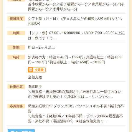
苫小牧駅から---分／沼ノ端駅から---分／青葉駅から---分／錦
岡駅から---分／糸井駅から---分
シフト制（月～日） ※平日のみなどの相談もOK ※週3なども
曜日頻度
相談OK
【シフト例】07:00～16:0009:00～18:0017:00～09:00※ 上記
時間
は一例です！そ…
即日～2ヶ月以上
期間
無資格の方：時給1240円～1550円 / 介護福祉士：時給1550
時給
円～1937円 / 初任者以上：時給1450円～1812円
交通費
全額支給
看護助手
仕事内容
＼無資格・未経験OKの看護助手／医療行為は一切行わない
ので未経験でも安心！▽具体的には…・リネンやシ…
職種未経験OK / ブランクOK / パソコンスキル不要 / 英語力不
応募資格
要
＼無資格＊未経験OK／★年齢不問・ブランクOK★履歴書不
要・来社不要（電話登録OK）★社会保険完備＼…