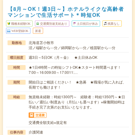
【8月～OK！週3日～】ホテルライクな高齢者
マンションで生活サポート＊時短OK
職種未経験OK
交通費別途支給あり
土日祝日が休み
残業なし
WEB登録OK
派遣
北海道苫小牧市
勤務地
沼ノ端駅から---分／錦岡駅から---分／植苗駅から---分
週3日～5日OK（月～金） ★土日休みOK
曜日頻度
★1日4時間～の時短シフトOK★スタート時間選べます！
時間
7:00～16:009:00～17:0011:…
開始日はご相談ください！ ★急募 ★職場が気に入れば、
期間
長期でも働けます！
無資格未経験：時給1300円～ 経験者：時給1350円～★日
時給
払い／週払い制度あり（月払いも選べます）※稼働開始時は
手続き完了次第のお支払いとなります。
交通費
交通費全額支給※規定有
介護関連
仕事内容