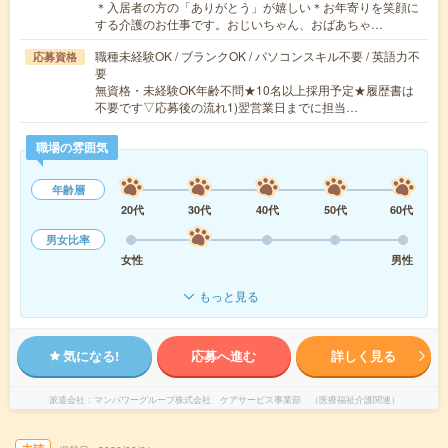
＊入居者の方の「ありがとう」が嬉しい＊お年寄りを笑顔に
する介護のお仕事です。おじいちゃん、おばあちゃ…
職種未経験OK / ブランクOK / パソコンスキル不要 / 英語力不
応募資格
要
無資格・未経験OK年齢不問★10名以上採用予定★履歴書は
不要です▽応募後の流れ1)翌営業日までに担当…
職場の雰囲気
年齢層
20代
30代
40代
50代
60代
男女比率
女性
男性
もっと見る
気になる!
応募へ進む
詳しく見る
派遣会社
マンパワーグループ株式会社 ケアサービス事業部 （医療福祉介護関連）