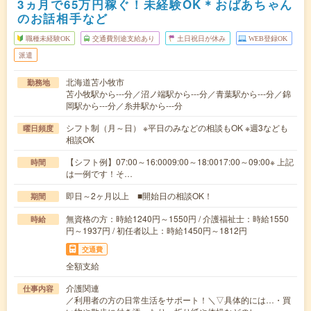
3ヵ月で65万円稼ぐ！未経験OK＊おばあちゃん
のお話相手など
職種未経験OK
交通費別途支給あり
土日祝日が休み
WEB登録OK
派遣
北海道苫小牧市
勤務地
苫小牧駅から---分／沼ノ端駅から---分／青葉駅から---分／錦
岡駅から---分／糸井駅から---分
シフト制（月～日） ※平日のみなどの相談もOK ※週3なども
曜日頻度
相談OK
【シフト例】07:00～16:0009:00～18:0017:00～09:00※ 上記
時間
は一例です！そ…
即日～2ヶ月以上 ■開始日の相談OK！
期間
無資格の方：時給1240円～1550円 / 介護福祉士：時給1550
時給
円～1937円 / 初任者以上：時給1450円～1812円
交通費
全額支給
介護関連
仕事内容
／利用者の方の日常生活をサポート！＼▽具体的には…・買