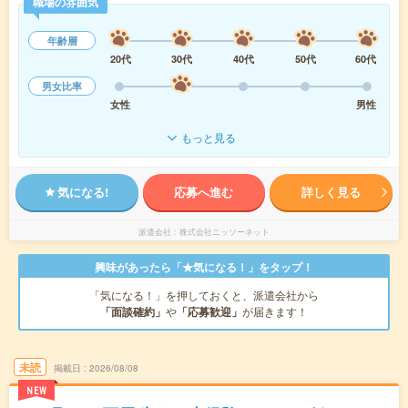
職場の雰囲気
年齢層
20代
30代
40代
50代
60代
男女比率
女性
男性
もっと見る
気になる!
応募へ進む
詳しく見る
派遣会社
株式会社ニッソーネット
興味があったら「★気になる！」をタップ！
「気になる！」を押しておくと、派遣会社から
「面談確約」
や
「応募歓迎」
が届きます！
未読
掲載日
2026/08/08
NEW