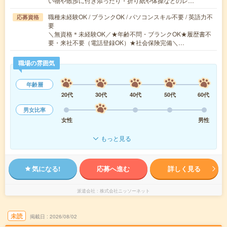
い物や散歩に付き添ったり・折り紙や体操などのレ…
職種未経験OK / ブランクOK / パソコンスキル不要 / 英語力不
応募資格
要
＼無資格＊未経験OK／★年齢不問・ブランクOK★履歴書不
要・来社不要（電話登録OK）★社会保険完備＼…
職場の雰囲気
年齢層
20代
30代
40代
50代
60代
男女比率
女性
男性
もっと見る
気になる!
応募へ進む
詳しく見る
派遣会社
株式会社ニッソーネット
未読
掲載日
2026/08/02