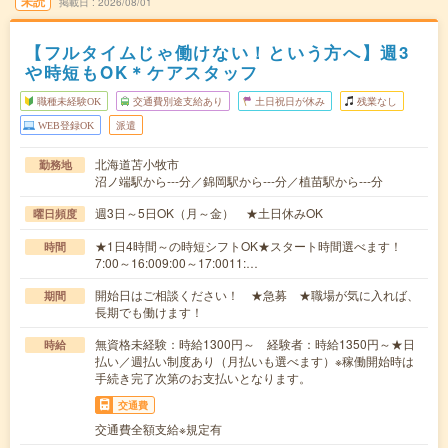
未読
掲載日
2026/08/01
【フルタイムじゃ働けない！という方へ】週3
や時短もOK＊ケアスタッフ
職種未経験OK
交通費別途支給あり
土日祝日が休み
残業なし
WEB登録OK
派遣
北海道苫小牧市
勤務地
沼ノ端駅から---分／錦岡駅から---分／植苗駅から---分
週3日～5日OK（月～金） ★土日休みOK
曜日頻度
★1日4時間～の時短シフトOK★スタート時間選べます！
時間
7:00～16:009:00～17:0011:…
開始日はご相談ください！ ★急募 ★職場が気に入れば、
期間
長期でも働けます！
無資格未経験：時給1300円～ 経験者：時給1350円～★日
時給
払い／週払い制度あり（月払いも選べます）※稼働開始時は
手続き完了次第のお支払いとなります。
交通費
交通費全額支給※規定有