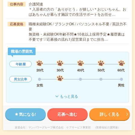
介護関連
仕事内容
＊入居者の方の「ありがとう」が嬉しい＊おじいちゃん、お
ばあちゃんが暮らす施設での生活サポートをお任せ…
職種未経験OK / ブランクOK / パソコンスキル不要 / 英語力不
応募資格
要
無資格・未経験OK年齢不問★10名以上採用予定★履歴書は
不要です▽応募後の流れ1)翌営業日までに担当…
職場の雰囲気
年齢層
20代
30代
40代
50代
60代
男女比率
女性
男性
もっと見る
気になる!
応募へ進む
詳しく見る
派遣会社
マンパワーグループ株式会社 ケアサービス事業部 （医療福祉介護関連）