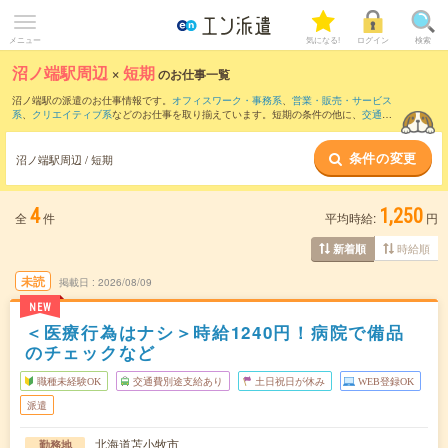
メニュー
気になる!
ログイン
検索
沼ノ端駅周辺
×
短期
のお仕事一覧
沼ノ端駅の派遣のお仕事情報です。
オフィスワーク・事務系
、
営業・販売・サービス
系
、
クリエイティブ系
などのお仕事を取り揃えています。短期の条件の他に、
交通費
別途支給あり
、
職種未経験OK
、
友だちと一緒の応募OK
などでもお探し頂けます。
条件の変更
沼ノ端駅周辺 / 短期
4
1,250
全
件
平均時給:
円
時給順
新着順
未読
掲載日
2026/08/09
NEW
＜医療行為はナシ＞時給1240円！病院で備品
のチェックなど
職種未経験OK
交通費別途支給あり
土日祝日が休み
WEB登録OK
派遣
北海道苫小牧市
勤務地