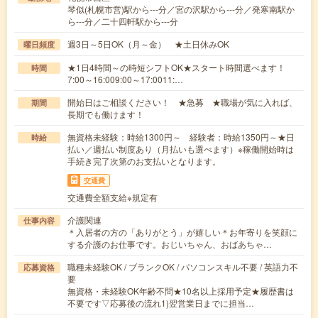
琴似(札幌市営)駅から---分／宮の沢駅から---分／発寒南駅か
ら---分／二十四軒駅から---分
週3日～5日OK（月～金） ★土日休みOK
曜日頻度
★1日4時間～の時短シフトOK★スタート時間選べます！
時間
7:00～16:009:00～17:0011:…
開始日はご相談ください！ ★急募 ★職場が気に入れば、
期間
長期でも働けます！
無資格未経験：時給1300円～ 経験者：時給1350円～★日
時給
払い／週払い制度あり（月払いも選べます）※稼働開始時は
手続き完了次第のお支払いとなります。
交通費
交通費全額支給※規定有
介護関連
仕事内容
＊入居者の方の「ありがとう」が嬉しい＊お年寄りを笑顔に
する介護のお仕事です。おじいちゃん、おばあちゃ…
職種未経験OK / ブランクOK / パソコンスキル不要 / 英語力不
応募資格
要
無資格・未経験OK年齢不問★10名以上採用予定★履歴書は
不要です▽応募後の流れ1)翌営業日までに担当…