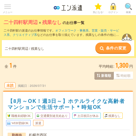
メニュー
気になる!
ログイン
検索
二十四軒駅周辺
×
残業なし
のお仕事一覧
二十四軒駅の派遣のお仕事情報です。
オフィスワーク・事務系
、
営業・販売・サービ
ス系
、
クリエイティブ系
などのお仕事を取り揃えています。残業なしの条件の他に、
交通費別途支給あり
、
職種未経験OK
、
友だちと一緒の応募OK
などのこだわり条件も
取り揃えています。
条件の変更
二十四軒駅周辺 / 残業なし
1
1,300
全
件
平均時給:
円
時給順
新着順
未読
掲載日
2026/07/31
【8月～OK！週3日～】ホテルライクな高齢者
マンションで生活サポート＊時短OK
職種未経験OK
交通費別途支給あり
土日祝日が休み
残業なし
WEB登録OK
派遣
札幌市西区
勤務地