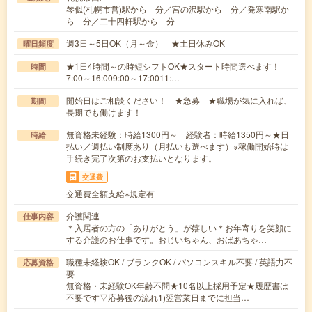
琴似(札幌市営)駅から---分／宮の沢駅から---分／発寒南駅か
ら---分／二十四軒駅から---分
週3日～5日OK（月～金） ★土日休みOK
曜日頻度
★1日4時間～の時短シフトOK★スタート時間選べます！
時間
7:00～16:009:00～17:0011:…
開始日はご相談ください！ ★急募 ★職場が気に入れば、
期間
長期でも働けます！
無資格未経験：時給1300円～ 経験者：時給1350円～★日
時給
払い／週払い制度あり（月払いも選べます）※稼働開始時は
手続き完了次第のお支払いとなります。
交通費
交通費全額支給※規定有
介護関連
仕事内容
＊入居者の方の「ありがとう」が嬉しい＊お年寄りを笑顔に
する介護のお仕事です。おじいちゃん、おばあちゃ…
職種未経験OK / ブランクOK / パソコンスキル不要 / 英語力不
応募資格
要
無資格・未経験OK年齢不問★10名以上採用予定★履歴書は
不要です▽応募後の流れ1)翌営業日までに担当…