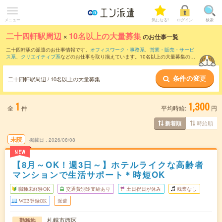
メニュー
気になる!
ログイン
検索
二十四軒駅周辺
×
10名以上の大量募集
のお仕事一覧
二十四軒駅の派遣のお仕事情報です。
オフィスワーク・事務系
、
営業・販売・サービ
ス系
、
クリエイティブ系
などのお仕事を取り揃えています。10名以上の大量募集の条
件の他に、
交通費別途支給あり
、
職種未経験OK
、
友だちと一緒の応募OK
などのこだ
わり条件も取り揃えています。
条件の変更
二十四軒駅周辺 / 10名以上の大量募集
1
1,300
全
件
平均時給:
円
時給順
新着順
未読
掲載日
2026/08/08
NEW
【8月～OK！週3日～】ホテルライクな高齢者
マンションで生活サポート＊時短OK
職種未経験OK
交通費別途支給あり
土日祝日が休み
残業なし
WEB登録OK
派遣
札幌市西区
勤務地