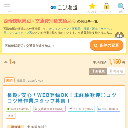
メニュー
気になる!
ログイン
検索
西瑞穂駅周辺
×
交通費別途支給あり
のお仕事一覧
西瑞穂駅の派遣のお仕事情報です。
オフィスワーク・事務系
、
営業・販売・サービス
系
、
クリエイティブ系
などのお仕事を取り揃えています。交通費別途支給ありの条件
の他に、
職種未経験OK
、
友だちと一緒の応募OK
、
週4日勤務
などのこだわり条件も取
り揃えています。
条件の変更
西瑞穂駅周辺 / 交通費別途支給あり
1
1,150
全
件
平均時給:
円
時給順
新着順
未読
掲載日
2026/07/31
長期×安心＊WEB登録OK！未経験歓迎〇コツ
コツ軽作業スタッフ募集！
職種未経験OK
交通費別途支給あり
土日祝日が休み
WEB登録OK
派遣
北海道旭川市
勤務地