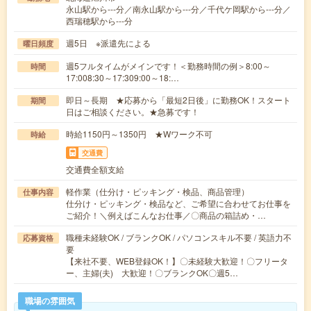
永山駅から---分／南永山駅から---分／千代ケ岡駅から---分／
西瑞穂駅から---分
週5日 ※派遣先による
曜日頻度
週5フルタイムがメインです！＜勤務時間の例＞8:00～
時間
17:008:30～17:309:00～18:…
即日～長期 ★応募から「最短2日後」に勤務OK！スタート
期間
日はご相談ください。★急募です！
時給1150円～1350円 ★Wワーク不可
時給
交通費
交通費全額支給
軽作業（仕分け・ピッキング・検品、商品管理）
仕事内容
仕分け・ピッキング・検品など、ご希望に合わせてお仕事を
ご紹介！＼例えばこんなお仕事／〇商品の箱詰め・…
職種未経験OK / ブランクOK / パソコンスキル不要 / 英語力不
応募資格
要
【来社不要、WEB登録OK！】〇未経験大歓迎！〇フリータ
ー、主婦(夫) 大歓迎！〇ブランクOK〇週5…
職場の雰囲気