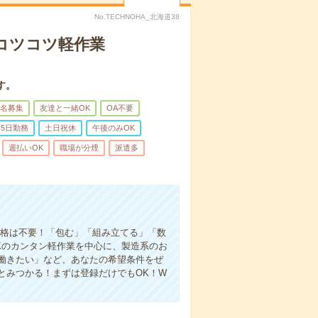
No.TECHNOHA_北海道38
〇コツコツ軽作業
す。
名募集
友達と一緒OK
OA不要
5日勤務
土日祝休
午後のみOK
週払いOK
職場が分煙
派遣多
資格は不要！「包む」「組み立てる」「数
Kのカンタン軽作業を中心に、製造系のお
働きたい」など、あなたの希望条件をぜ
とみつかる！まずは登録だけでもOK！W