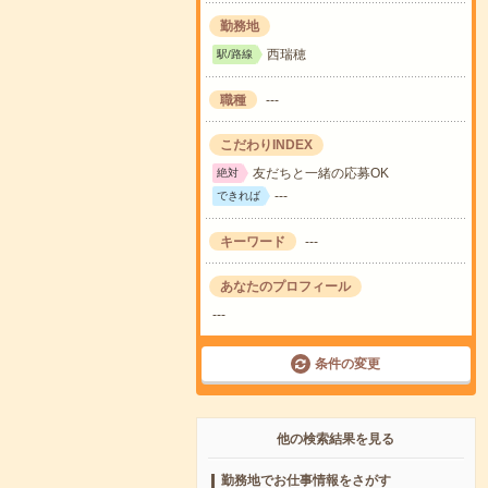
勤務地
西瑞穂
駅/路線
職種
---
こだわりINDEX
友だちと一緒の応募OK
絶対
---
できれば
キーワード
---
あなたのプロフィール
---
条件の変更
他の検索結果を見る
勤務地でお仕事情報をさがす