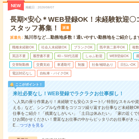
NEW
掲載日
2026/08/07
長期×安心＊WEB登録OK！未経験歓迎
スタッフ募集！
派遣
旭川市など…勤務地多数！通いやすい勤務地をご紹介しま
派遣先
職種未経験OK
社会人未経験OK
ブランクOK
既卒第二新卒OK
複数
英語不要
履歴書不要
40～50代活躍
しゅふ歓迎
WEB登録OK
週
交替制勤務
交費支給
車通勤可
制服
社食/補助あり
日払いOK
電話対応なし
自転車・バイクOK
ここがポイント！
来社必要なし！WEB登録でラクラクお仕事探し！
＼人気の座り作業あり！未経験でも安心スタート!／特別なスキルや
える」など、シンプルな作業をコツコツ繰り返すお仕事など未経験O
仕事をご紹介！「残業なしがいい」「土日は休みたい」「家の近くで
ひお聞かせください！豊富なお仕事の中からピッタリのお仕事がきっ
E…
つづきを見る