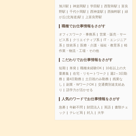
旭川駅
神楽岡駅
学田駅
西聖和駅
富良
野駅
千代ケ岡駅
西神楽駅
西御料駅
緑
が丘(北海道)駅
上富良野駅
職種でお仕事情報をさがす
オフィスワーク・事務系
営業・販売・サー
ビス系
クリエイティブ系
IT・エンジニア
系
技術系
医療・介護・福祉・教育系
軽
作業・物流・工場・その他
こだわりでお仕事情報をさがす
短期
単発
職種未経験OK
10名以上の大
量募集
在宅・リモートワーク
週2～3日勤
務
週4日勤務
土日祝のみ勤務
残業な
し
副業・WワークOK
交通費別途支給あ
り
語学力が活かせる
人気のワードでお仕事情報をさがす
急募
年齢不問
財団法人
英語
書類チェ
ック
テレビ局
封入
大学