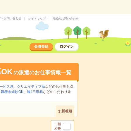
プ・お問い合わせ
サイトマップ
掲載のお問い合わせ
会員登録
ログイン
OK
の派遣のお仕事情報一覧
ービス系
、
クリエイティブ系
などのお仕事を取
、
職種未経験OK
、
週4日勤務
などのこだわり条
新着順
一括
応募