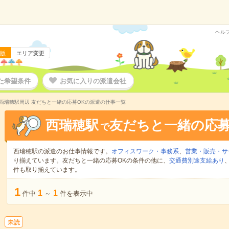
ヘル
版
エリア変更
た希望条件
お気に入りの派遣会社
西瑞穂駅周辺 友だちと一緒の応募OKの派遣の仕事一覧
西瑞穂駅
友だちと一緒の応募
で
西瑞穂駅の派遣のお仕事情報です。
オフィスワーク・事務系
、
営業・販売・サ
り揃えています。友だちと一緒の応募OKの条件の他に、
交通費別途支給あり
件も取り揃えています。
1
1
1
件中
～
件を表示中
未読