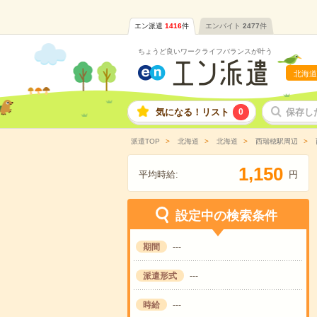
エン派遣
1416
件
エンバイト
2477
件
ちょうど良いワークライフバランスが叶う
北海道
気になる！リスト
0
保存し
派遣TOP
北海道
北海道
西瑞穂駅周辺
,
1
1
5
0
平均時給:
円
設定中の検索条件
期間
---
派遣形式
---
時給
---