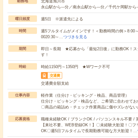
勤務地
北海道旭川市
永山駅から---分／南永山駅から---分／千代ケ岡駅から--
曜日頻度
週5日 ※派遣先による
時間
週5フルタイムがメインです！＜勤務時間の例＞8:00～17:008:
0020:30～…
つづきを見る
期間
即日～長期 ★応募から「最短2日後」に勤務OK！
す！
時給
時給1150円～1350円 ★Wワーク不可
交通費
交通費全額支給
仕事内容
軽作業（仕分け・ピッキング・検品、商品管理）
仕分け・ピッキング・検品など、ご希望に合わせてお
〇商品の箱詰め・チェック作業商品に傷やズレがない
応募資格
職種未経験OK / ブランクOK / パソコンスキル不要 /
【来社不要、WEB登録OK！】〇未経験大歓迎！〇フ
OK〇週5日フルタイムで長期勤務可能な方大歓迎！…