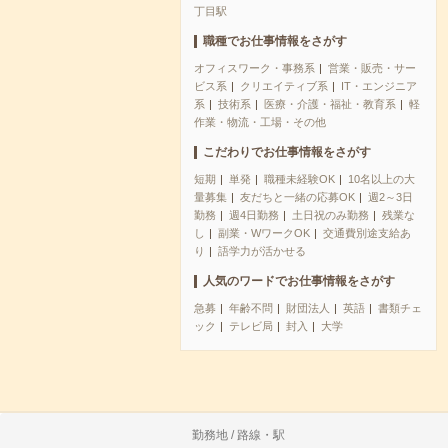
丁目駅
職種でお仕事情報をさがす
オフィスワーク・事務系
営業・販売・サー
ビス系
クリエイティブ系
IT・エンジニア
系
技術系
医療・介護・福祉・教育系
軽
作業・物流・工場・その他
こだわりでお仕事情報をさがす
短期
単発
職種未経験OK
10名以上の大
量募集
友だちと一緒の応募OK
週2～3日
勤務
週4日勤務
土日祝のみ勤務
残業な
し
副業・WワークOK
交通費別途支給あ
り
語学力が活かせる
人気のワードでお仕事情報をさがす
急募
年齢不問
財団法人
英語
書類チェ
ック
テレビ局
封入
大学
勤務地 / 路線・駅