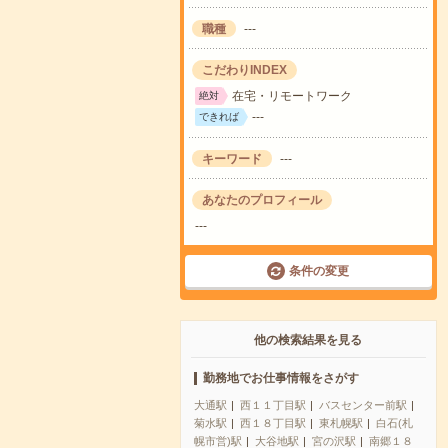
職種
---
こだわりINDEX
在宅・リモートワーク
絶対
---
できれば
キーワード
---
あなたのプロフィール
---
条件の変更
他の検索結果を見る
勤務地でお仕事情報をさがす
大通駅
西１１丁目駅
バスセンター前駅
菊水駅
西１８丁目駅
東札幌駅
白石(札
幌市営)駅
大谷地駅
宮の沢駅
南郷１８