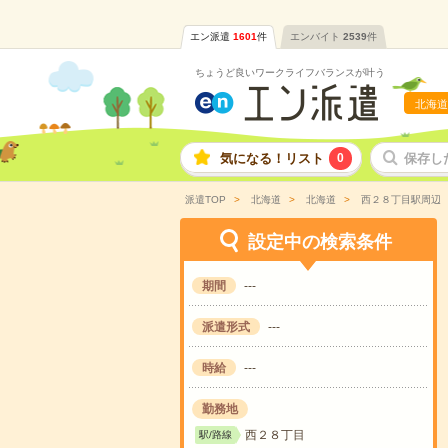
エン派遣
1601
件
エンバイト
2539
件
ちょうど良いワークライフバランスが叶う
北海道
気になる！リスト
0
保存し
派遣TOP
北海道
北海道
西２８丁目駅周辺
設定中の検索条件
期間
---
派遣形式
---
時給
---
勤務地
西２８丁目
駅/路線