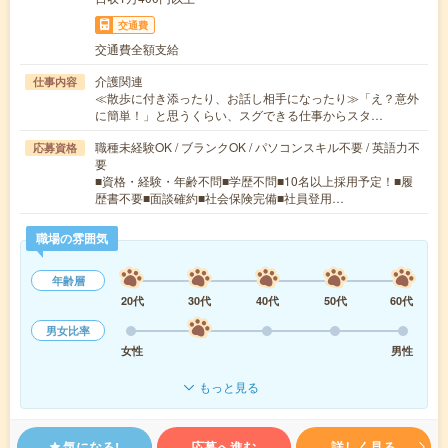
交通費
交通費全額支給
介護関連
仕事内容
≪散歩に付き添ったり、お話し相手になったり≫「え？意外
に簡単！」と思うくらい、スグできる仕事からスタ…
職種未経験OK / ブランクOK / パソコンスキル不要 / 英語力不
応募資格
要
■資格・経験・年齢不問■学歴不問■10名以上採用予定！■履
歴書不要■面談確約■社会保険完備■社員登用…
職場の雰囲気
年齢層
20代
30代
40代
50代
60代
男女比率
女性
男性
もっと見る
気になる!
応募へ進む
詳しく見る