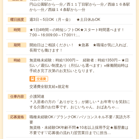
円山公園駅から---分／西１１丁目駅から---分／西線１６条駅
から---分／西線１４条駅から---分
週3日～5日OK（月～金） ★土日休みOK
曜日頻度
★1日4時間～の時短シフトOK★スタート時間選べます！
時間
7:00～16:009:00～17:0011:…
開始日はご相談ください！ ★急募 ★職場が気に入れば、
期間
長期でも働けます！
無資格未経験：時給1300円～ 経験者：時給1350円～★日
時給
払い／週払い制度あり（月払いも選べます）※稼働開始時は
手続き完了次第のお支払いとなります。
交通費
交通費全額支給※規定有
介護関連
仕事内容
＊入居者の方の「ありがとう」が嬉しい＊お年寄りを笑顔に
する介護のお仕事です。おじいちゃん、おばあちゃ…
職種未経験OK / ブランクOK / パソコンスキル不要 / 英語力不
応募資格
要
無資格・未経験OK年齢不問★10名以上採用予定★履歴書は
不要です▽応募後の流れ1)翌営業日までに担当…