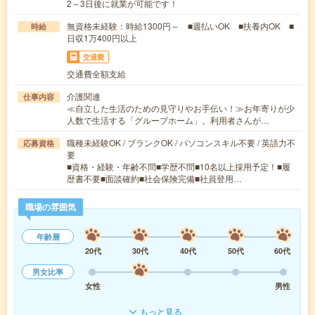
2～3日後に就業が可能です！
無資格未経験：時給1300円～ ■週払いOK ■扶養内OK ■
時給
日収1万400円以上
交通費
交通費全額支給
介護関連
仕事内容
≪自立した生活のための見守りやお手伝い！≫お年寄りが少
人数で生活する「グループホーム」。利用者さんが…
職種未経験OK / ブランクOK / パソコンスキル不要 / 英語力不
応募資格
要
■資格・経験・年齢不問■学歴不問■10名以上採用予定！■履
歴書不要■面談確約■社会保険完備■社員登用…
職場の雰囲気
年齢層
20代
30代
40代
50代
60代
男女比率
女性
男性
もっと見る