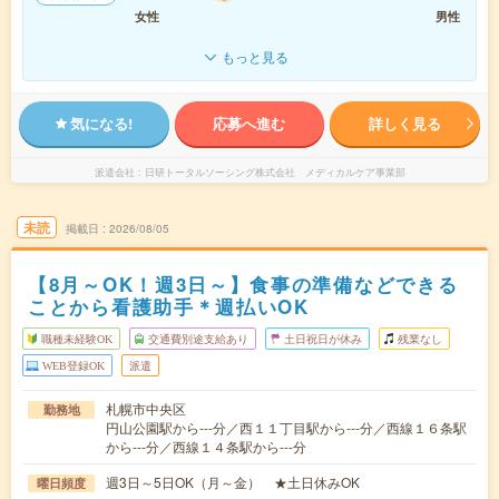
女性
男性
もっと見る
気になる!
応募へ進む
詳しく見る
派遣会社
日研トータルソーシング株式会社 メディカルケア事業部
未読
掲載日
2026/08/05
【8月～OK！週3日～】食事の準備などできる
ことから看護助手＊週払いOK
職種未経験OK
交通費別途支給あり
土日祝日が休み
残業なし
WEB登録OK
派遣
札幌市中央区
勤務地
円山公園駅から---分／西１１丁目駅から---分／西線１６条駅
から---分／西線１４条駅から---分
週3日～5日OK（月～金） ★土日休みOK
曜日頻度