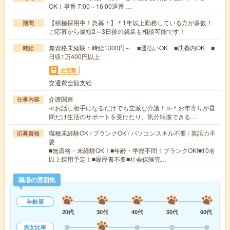
OK！早番 7:00～16:00遅番 …
【積極採用中！急募！】＊1年以上勤務している方が多数！
期間
ご応募から最短2～3日後の就業も相談可能です！
無資格未経験：時給1300円～ ■週払いOK ■扶養内OK ■
時給
日収1万400円以上
交通費
交通費全額支給
介護関連
仕事内容
≪お話し相手になるだけでも立派な介護！≫＊お年寄りが昼
間だけ生活のサポートを受けたり、気分転換できる…
職種未経験OK / ブランクOK / パソコンスキル不要 / 英語力不
応募資格
要
■無資格・未経験OK！■年齢・学歴不問！ブランクOK!■10名
以上採用予定！■履歴書不要■社会保険完…
職場の雰囲気
年齢層
20代
30代
40代
50代
60代
男女比率