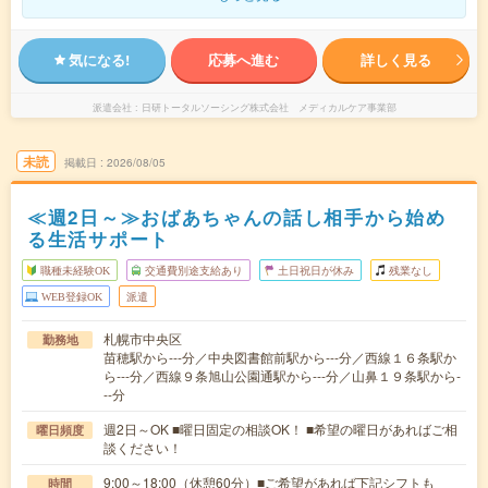
気になる!
応募へ進む
詳しく見る
派遣会社
日研トータルソーシング株式会社 メディカルケア事業部
未読
掲載日
2026/08/05
≪週2日～≫おばあちゃんの話し相手から始め
る生活サポート
職種未経験OK
交通費別途支給あり
土日祝日が休み
残業なし
WEB登録OK
派遣
札幌市中央区
勤務地
苗穂駅から---分／中央図書館前駅から---分／西線１６条駅か
ら---分／西線９条旭山公園通駅から---分／山鼻１９条駅から-
--分
週2日～OK ■曜日固定の相談OK！ ■希望の曜日があればご相
曜日頻度
談ください！
9:00～18:00（休憩60分）■ご希望があれば下記シフトも
時間