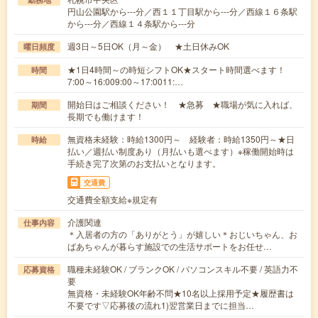
円山公園駅から---分／西１１丁目駅から---分／西線１６条駅
から---分／西線１４条駅から---分
週3日～5日OK（月～金） ★土日休みOK
曜日頻度
★1日4時間～の時短シフトOK★スタート時間選べます！
時間
7:00～16:009:00～17:0011:…
開始日はご相談ください！ ★急募 ★職場が気に入れば、
期間
長期でも働けます！
無資格未経験：時給1300円～ 経験者：時給1350円～★日
時給
払い／週払い制度あり（月払いも選べます）※稼働開始時は
手続き完了次第のお支払いとなります。
交通費
交通費全額支給※規定有
介護関連
仕事内容
＊入居者の方の「ありがとう」が嬉しい＊おじいちゃん、お
ばあちゃんが暮らす施設での生活サポートをお任せ…
職種未経験OK / ブランクOK / パソコンスキル不要 / 英語力不
応募資格
要
無資格・未経験OK年齢不問★10名以上採用予定★履歴書は
不要です▽応募後の流れ1)翌営業日までに担当…