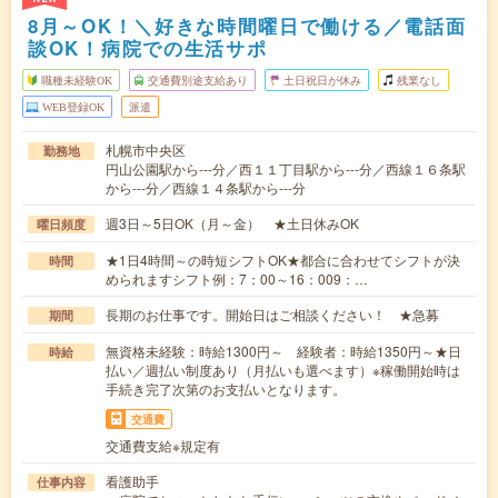
8月～OK！＼好きな時間曜日で働ける／電話面
談OK！病院での生活サポ
職種未経験OK
交通費別途支給あり
土日祝日が休み
残業なし
WEB登録OK
派遣
札幌市中央区
勤務地
円山公園駅から---分／西１１丁目駅から---分／西線１６条駅
から---分／西線１４条駅から---分
週3日～5日OK（月～金） ★土日休みOK
曜日頻度
★1日4時間～の時短シフトOK★都合に合わせてシフトが決
時間
められますシフト例：7：00～16：009：…
長期のお仕事です。開始日はご相談ください！ ★急募
期間
無資格未経験：時給1300円～ 経験者：時給1350円～★日
時給
払い／週払い制度あり（月払いも選べます）※稼働開始時は
手続き完了次第のお支払いとなります。
交通費
交通費支給※規定有
看護助手
仕事内容