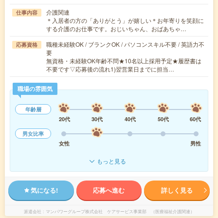
介護関連
仕事内容
＊入居者の方の「ありがとう」が嬉しい＊お年寄りを笑顔に
する介護のお仕事です。おじいちゃん、おばあちゃ…
職種未経験OK / ブランクOK / パソコンスキル不要 / 英語力不
応募資格
要
無資格・未経験OK年齢不問★10名以上採用予定★履歴書は
不要です▽応募後の流れ1)翌営業日までに担当…
職場の雰囲気
年齢層
20代
30代
40代
50代
60代
男女比率
女性
男性
もっと見る
気になる!
応募へ進む
詳しく見る
派遣会社
マンパワーグループ株式会社 ケアサービス事業部 （医療福祉介護関連）