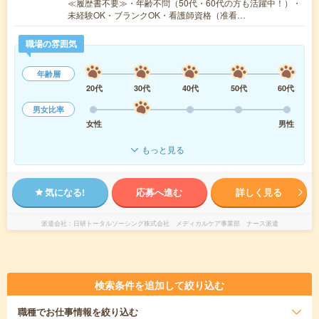
≪履歴書不要≫・年齢不問（50代・60代の方も活躍中！）・
未経験OK・ブランクOK・看護師資格（准看…
職場の雰囲気
年齢層
20代
30代
40代
50代
60代
男女比率
女性
男性
もっと見る
気になる!
応募へ進む
詳しく見る
派遣会社
日研トータルソーシング株式会社 メディカルケア事業部 ナース派遣
検索条件を追加して絞り込む
職種
でお仕事情報を絞り込む