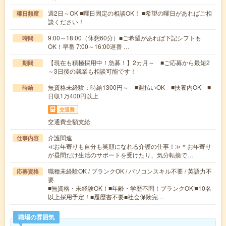
週2日～OK ■曜日固定の相談OK！ ■希望の曜日があればご相
曜日頻度
談ください！
9:00～18:00（休憩60分）■ご希望があれば下記シフトも
時間
OK！早番 7:00～16:00遅番 …
【現在も積極採用中！急募！】2カ月～ ■ご応募から最短2
期間
～3日後の就業も相談可能です！
無資格未経験：時給1300円～ ■週払いOK ■扶養内OK ■
時給
日収1万400円以上
交通費
交通費全額支給
介護関連
仕事内容
≪お年寄りも自分も笑顔になれる介護の仕事！≫＊お年寄り
が昼間だけ生活のサポートを受けたり、気分転換で…
職種未経験OK / ブランクOK / パソコンスキル不要 / 英語力不
応募資格
要
■無資格・未経験OK！■年齢・学歴不問！ブランクOK!■10名
以上採用予定！■履歴書不要■社会保険完…
職場の雰囲気