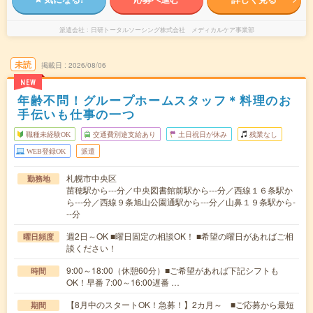
派遣会社
日研トータルソーシング株式会社 メディカルケア事業部
未読
掲載日
2026/08/06
NEW
年齢不問！グループホームスタッフ＊料理のお
手伝いも仕事の一つ
職種未経験OK
交通費別途支給あり
土日祝日が休み
残業なし
WEB登録OK
派遣
札幌市中央区
勤務地
苗穂駅から---分／中央図書館前駅から---分／西線１６条駅か
ら---分／西線９条旭山公園通駅から---分／山鼻１９条駅から-
--分
週2日～OK ■曜日固定の相談OK！ ■希望の曜日があればご相
曜日頻度
談ください！
9:00～18:00（休憩60分）■ご希望があれば下記シフトも
時間
OK！早番 7:00～16:00遅番 …
【8月中のスタートOK！急募！】2カ月～ ■ご応募から最短
期間