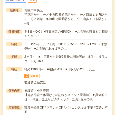
WEB登録OK
派遣
札幌市中央区
勤務地
苗穂駅から---分／中央図書館前駅から---分／西線１６条駅か
ら---分／西線９条旭山公園通駅から---分／山鼻１９条駅から-
--分
週3日～OK！ ■曜日固定の相談OK！ ■ご希望の曜日をご相談
曜日頻度
ください！
＼日勤のみ／シフト例・10:00～15:00・9:00～17:00（休憩
時間
60分）■ご希望があればその…
2ヶ月～ ■ご応募から最短3日後に開始可能 8月～、9月ス
期間
タートもOK！
時給1900円～ ■週払いOK ■日収1万5200円以上
時給
交通費
交通費全額支給
看護師・准看護師
仕事内容
【介護施設で体調などの記録がメイン＊看護師】▼具体的に
は…○体温、血圧などのチェック・記録○お薬の飲…
職種未経験OK / ブランクOK / パソコンスキル不要 / 英語力不
応募資格
要