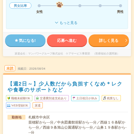
男女比率
女性
男性
もっと見る
気になる!
応募へ進む
詳しく見る
派遣会社
マンパワーグループ株式会社 ケアサービス事業部 （医療福祉介護関連）
未読
掲載日
2026/08/04
【週2日～】少人数だから負担すくなめ＊レク
や食事のサポートなど
職種未経験OK
交通費別途支給あり
土日祝日が休み
残業なし
WEB登録OK
派遣
札幌市中央区
勤務地
苗穂駅から---分／中央図書館前駅から---分／西線１６条駅か
ら---分／西線９条旭山公園通駅から---分／山鼻１９条駅から-
--分