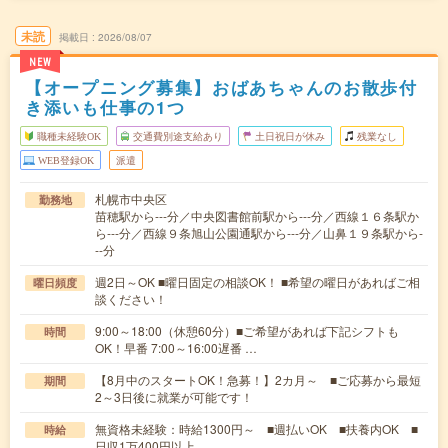
未読
掲載日
2026/08/07
NEW
【オープニング募集】おばあちゃんのお散歩付
き添いも仕事の1つ
職種未経験OK
交通費別途支給あり
土日祝日が休み
残業なし
WEB登録OK
派遣
札幌市中央区
勤務地
苗穂駅から---分／中央図書館前駅から---分／西線１６条駅か
ら---分／西線９条旭山公園通駅から---分／山鼻１９条駅から-
--分
週2日～OK ■曜日固定の相談OK！ ■希望の曜日があればご相
曜日頻度
談ください！
9:00～18:00（休憩60分）■ご希望があれば下記シフトも
時間
OK！早番 7:00～16:00遅番 …
【8月中のスタートOK！急募！】2カ月～ ■ご応募から最短
期間
2～3日後に就業が可能です！
無資格未経験：時給1300円～ ■週払いOK ■扶養内OK ■
時給
日収1万400円以上