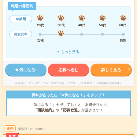
職場の雰囲気
年齢層
20代
30代
40代
50代
60代
男女比率
女性
男性
もっと見る
気になる!
応募へ進む
詳しく見る
派遣会社
マンパワーグループ株式会社 ケアサービス事業部 （医療福祉介護関連）
興味があったら「★気になる！」をタップ！
「気になる！」を押しておくと、派遣会社から
「面談確約」
や
「応募歓迎」
が届きます！
未読
掲載日
2026/08/08
NEW