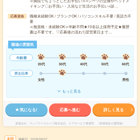
≪病院でちょっとしたお手伝い≫○シーツの交換やベッドメ
イキング〇お手洗い・入浴など生活のお手伝い○診…
職種未経験OK / ブランクOK / パソコンスキル不要 / 英語力不
応募資格
要
≪無資格・未経験OK≫年齢不問★10名以上採用予定★履歴
書は不要です。▽応募後の流れ1)翌営業日まで…
職場の雰囲気
年齢層
20代
30代
40代
50代
60代
男女比率
女性
男性
もっと見る
気になる!
応募へ進む
詳しく見る
派遣会社
マンパワーグループ株式会社 ケアサービス事業部 （医療福祉介護関連）
未読
掲載日
2026/08/07