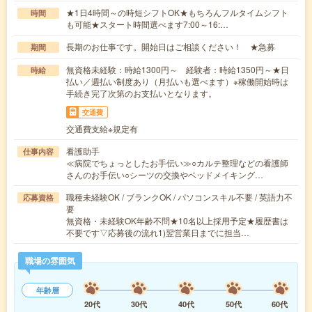
★1日4時間～の時短シフトOK★もちろんフルタイムシフト
時間
も可能★スタート時間選べます7:00～16:…
長期のお仕事です。開始日はご相談ください！ ★急募
期間
無資格未経験：時給1300円～ 経験者：時給1350円～★日
時給
払い／週払い制度あり（月払いも選べます）※稼働開始時は
手続き完了次第のお支払いとなります。
交通費
交通費支給※規定有
看護助手
仕事内容
≪病院でちょっとしたお手伝い≫○カルテ整理などの看護師
さんのお手伝い○シーツの交換やベッドメイキング…
職種未経験OK / ブランクOK / パソコンスキル不要 / 英語力不
応募資格
要
無資格・未経験OK年齢不問★10名以上採用予定★履歴書は
不要です▽応募後の流れ1)翌営業日までに担当…
職場の雰囲気
年齢層
20代
30代
40代
50代
60代