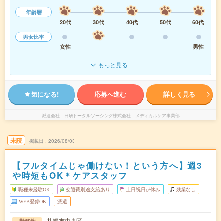
年齢層
20代
30代
40代
50代
60代
男女比率
女性
男性
もっと見る
気になる!
応募へ進む
詳しく見る
派遣会社
日研トータルソーシング株式会社 メディカルケア事業部
未読
掲載日
2026/08/03
【フルタイムじゃ働けない！という方へ】週3
や時短もOK＊ケアスタッフ
職種未経験OK
交通費別途支給あり
土日祝日が休み
残業なし
WEB登録OK
派遣
札幌市中央区
勤務地