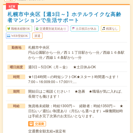
NEW
札幌市中央区【週3日～】ホテルライクな高齢
者マンションで生活サポート
職種未経験OK
交通費別途支給あり
土日祝日が休み
残業なし
WEB登録OK
派遣
札幌市中央区
勤務地
円山公園駅から---分／西１１丁目駅から---分／西線１６条駅
から---分／西線１４条駅から---分
週3日～5日OK（月～金） ★土日休みOK
曜日頻度
★1日4時間～の時短シフトOK★スタート時間選べます！
時間
7:00～16:009:00～17:0011:…
開始日はご相談ください！ ★急募 ★職場が気に入れば、
期間
長期でも働けます！
無資格未経験：時給1300円～ 経験者：時給1350円～ ★
時給
日払い／週払い制度あり（月払いも選べます）※稼働開始時
は手続き完了次第のお支払いとなります。
交通費
交通費全額支給※規定有