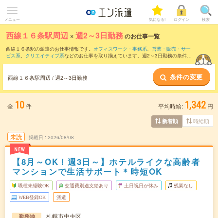
メニュー
気になる!
ログイン
検索
西線１６条駅周辺
×
週2～3日勤務
のお仕事一覧
西線１６条駅の派遣のお仕事情報です。
オフィスワーク・事務系
、
営業・販売・サー
ビス系
、
クリエイティブ系
などのお仕事を取り揃えています。週2～3日勤務の条件の
他に、
交通費別途支給あり
、
職種未経験OK
、
友だちと一緒の応募OK
などのこだわり
条件も取り揃えています。
条件の変更
西線１６条駅周辺 / 週2～3日勤務
10
1,342
全
件
平均時給:
円
時給順
新着順
未読
掲載日
2026/08/08
NEW
【8月～OK！週3日～】ホテルライクな高齢者
マンションで生活サポート＊時短OK
職種未経験OK
交通費別途支給あり
土日祝日が休み
残業なし
WEB登録OK
派遣
札幌市中央区
勤務地