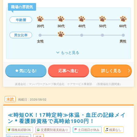
職場の雰囲気
年齢層
20代
30代
40代
50代
60代
男女比率
女性
男性
もっと見る
気になる!
応募へ進む
詳しく見る
派遣会社
マンパワーグループ株式会社 ケアサービス事業部 （医療福祉介護関連）
未読
掲載日
2026/08/02
≪時短OK！17時定時≫体温・血圧の記録メイ
ン＊看護師資格で高時給1900円！
職種未経験OK
交通費別途支給あり
土日祝日が休み
残業なし