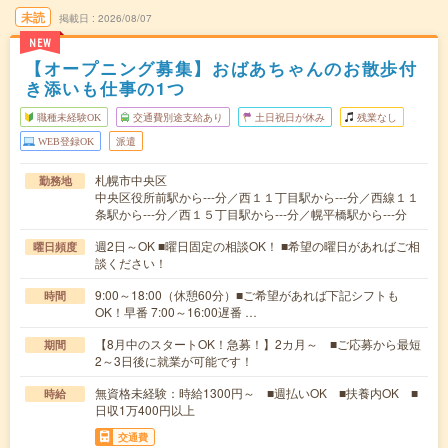
未読
掲載日
2026/08/07
NEW
【オープニング募集】おばあちゃんのお散歩付
き添いも仕事の1つ
職種未経験OK
交通費別途支給あり
土日祝日が休み
残業なし
WEB登録OK
派遣
札幌市中央区
勤務地
中央区役所前駅から---分／西１１丁目駅から---分／西線１１
条駅から---分／西１５丁目駅から---分／幌平橋駅から---分
週2日～OK ■曜日固定の相談OK！ ■希望の曜日があればご相
曜日頻度
談ください！
9:00～18:00（休憩60分）■ご希望があれば下記シフトも
時間
OK！早番 7:00～16:00遅番 …
【8月中のスタートOK！急募！】2カ月～ ■ご応募から最短
期間
2～3日後に就業が可能です！
無資格未経験：時給1300円～ ■週払いOK ■扶養内OK ■
時給
日収1万400円以上
交通費