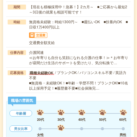
【現在も積極採用中！急募！】2カ月～ ■ご応募から最短2
期間
～3日後の就業も相談可能です！
無資格未経験：時給1300円～ ■週払いOK ■扶養内OK ■
時給
日収1万400円以上
交通費
交通費全額支給
介護関連
仕事内容
≪お年寄りも自分も笑顔になれる介護の仕事！≫＊お年寄り
が昼間だけ生活のサポートを受けたり、気分転換で…
/ ブランクOK / パソコンスキル不要 / 英語力
職種未経験OK
応募資格
不要
■無資格・未経験OK！■年齢・学歴不問！ブランクOK!■10名
以上採用予定！■履歴書不要■社会保険完…
職場の雰囲気
年齢層
20代
30代
40代
50代
60代
男女比率
女性
男性