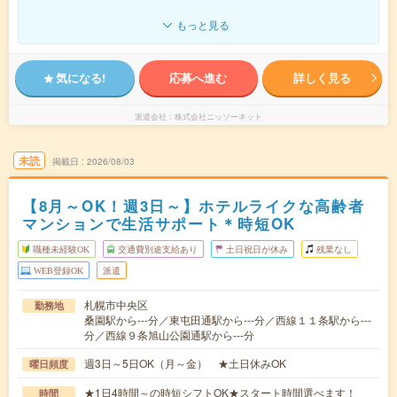
もっと見る
気になる!
応募へ進む
詳しく見る
派遣会社
株式会社ニッソーネット
未読
掲載日
2026/08/03
【8月～OK！週3日～】ホテルライクな高齢者
マンションで生活サポート＊時短OK
職種未経験OK
交通費別途支給あり
土日祝日が休み
残業なし
WEB登録OK
派遣
札幌市中央区
勤務地
桑園駅から---分／東屯田通駅から---分／西線１１条駅から---
分／西線９条旭山公園通駅から---分
週3日～5日OK（月～金） ★土日休みOK
曜日頻度
★1日4時間～の時短シフトOK★スタート時間選べます！
時間