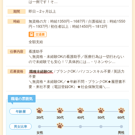
は一例です！そ…
即日～2ヶ月以上
期間
無資格の方：時給1350円～1687円 / 介護福祉士：時給1550
時給
円～1937円 / 初任者以上：時給1450円～1812円
交通費
全額支給
看護助手
仕事内容
＼無資格・未経験OKの看護助手／医療行為は一切行わない
ので未経験でも安心！▽具体的には…・リネンやシ…
/ ブランクOK / パソコンスキル不要 / 英語力
職種未経験OK
応募資格
不要
＼無資格＊未経験OK／★年齢不問・ブランクOK★履歴書不
要・来社不要（電話登録OK）★社会保険完備＼…
職場の雰囲気
年齢層
20代
30代
40代
50代
60代
男女比率
女性
男性