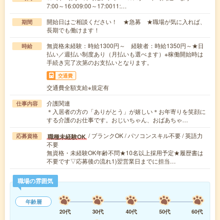
7:00～16:009:00～17:0011:…
開始日はご相談ください！ ★急募 ★職場が気に入れば、
期間
長期でも働けます！
無資格未経験：時給1300円～ 経験者：時給1350円～★日
時給
払い／週払い制度あり（月払いも選べます）※稼働開始時は
手続き完了次第のお支払いとなります。
交通費
交通費全額支給※規定有
介護関連
仕事内容
＊入居者の方の「ありがとう」が嬉しい＊お年寄りを笑顔に
する介護のお仕事です。おじいちゃん、おばあちゃ…
/ ブランクOK / パソコンスキル不要 / 英語力
職種未経験OK
応募資格
不要
無資格・未経験OK年齢不問★10名以上採用予定★履歴書は
不要です▽応募後の流れ1)翌営業日までに担当…
職場の雰囲気
年齢層
20代
30代
40代
50代
60代