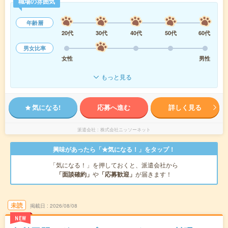
職場の雰囲気
年齢層
20代
30代
40代
50代
60代
男女比率
女性
男性
もっと見る
気になる!
応募へ進む
詳しく見る
派遣会社
株式会社ニッソーネット
興味があったら「★気になる！」をタップ！
「気になる！」を押しておくと、派遣会社から
「面談確約」
や
「応募歓迎」
が届きます！
未読
掲載日
2026/08/08
NEW