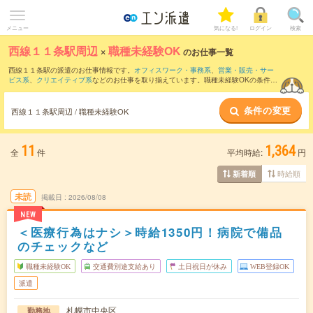
メニュー
気になる!
ログイン
検索
西線１１条駅周辺
×
職種未経験OK
のお仕事一覧
西線１１条駅の派遣のお仕事情報です。
オフィスワーク・事務系
、
営業・販売・サー
ビス系
、
クリエイティブ系
などのお仕事を取り揃えています。職種未経験OKの条件の
他に、
交通費別途支給あり
、
友だちと一緒の応募OK
、
週4日勤務
などのこだわり条件
も取り揃えています。
条件の変更
西線１１条駅周辺 / 職種未経験OK
11
1,364
全
件
平均時給:
円
時給順
新着順
未読
掲載日
2026/08/08
NEW
＜医療行為はナシ＞時給1350円！病院で備品
のチェックなど
職種未経験OK
交通費別途支給あり
土日祝日が休み
WEB登録OK
派遣
札幌市中央区
勤務地