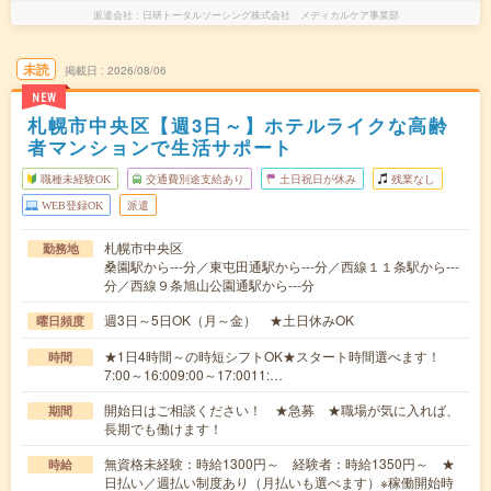
派遣会社
日研トータルソーシング株式会社 メディカルケア事業部
未読
掲載日
2026/08/06
NEW
札幌市中央区【週3日～】ホテルライクな高齢
者マンションで生活サポート
職種未経験OK
交通費別途支給あり
土日祝日が休み
残業なし
WEB登録OK
派遣
札幌市中央区
勤務地
桑園駅から---分／東屯田通駅から---分／西線１１条駅から---
分／西線９条旭山公園通駅から---分
週3日～5日OK（月～金） ★土日休みOK
曜日頻度
★1日4時間～の時短シフトOK★スタート時間選べます！
時間
7:00～16:009:00～17:0011:…
開始日はご相談ください！ ★急募 ★職場が気に入れば、
期間
長期でも働けます！
無資格未経験：時給1300円～ 経験者：時給1350円～ ★
時給
日払い／週払い制度あり（月払いも選べます）※稼働開始時