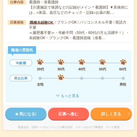
看護師・准看護師
仕事内容
【介護施設で体調などの記録がメイン＊看護師】▼具体的に
は…○体温、血圧などのチェック・記録○お薬の飲…
/ ブランクOK / パソコンスキル不要 / 英語力
職種未経験OK
応募資格
不要
≪履歴書不要≫・年齢不問（50代・60代の方も活躍中！）・
未経験OK・ブランクOK・看護師資格（准看…
職場の雰囲気
年齢層
20代
30代
40代
50代
60代
男女比率
女性
男性
もっと見る
気になる!
応募へ進む
詳しく見る
派遣会社
日研トータルソーシング株式会社 メディカルケア事業部 ナース派遣