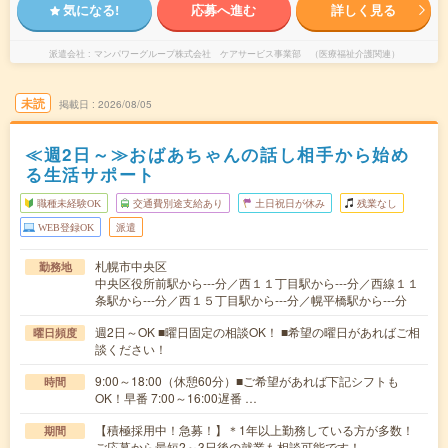
気になる!
応募へ進む
詳しく見る
派遣会社
マンパワーグループ株式会社 ケアサービス事業部 （医療福祉介護関連）
未読
掲載日
2026/08/05
≪週2日～≫おばあちゃんの話し相手から始め
る生活サポート
職種未経験OK
交通費別途支給あり
土日祝日が休み
残業なし
WEB登録OK
派遣
札幌市中央区
勤務地
中央区役所前駅から---分／西１１丁目駅から---分／西線１１
条駅から---分／西１５丁目駅から---分／幌平橋駅から---分
週2日～OK ■曜日固定の相談OK！ ■希望の曜日があればご相
曜日頻度
談ください！
9:00～18:00（休憩60分）■ご希望があれば下記シフトも
時間
OK！早番 7:00～16:00遅番 …
【積極採用中！急募！】＊1年以上勤務している方が多数！
期間
ご応募から最短2～3日後の就業も相談可能です！