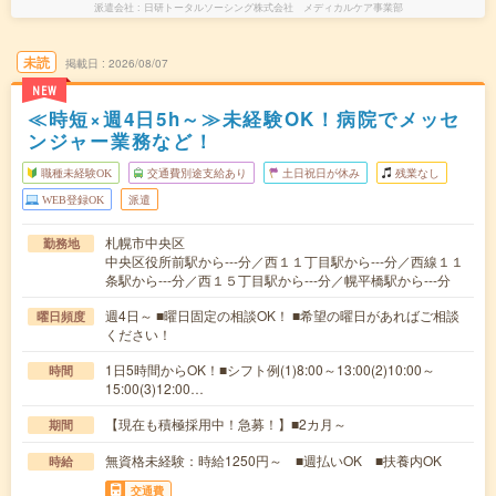
派遣会社
日研トータルソーシング株式会社 メディカルケア事業部
未読
掲載日
2026/08/07
NEW
≪時短×週4日5h～≫未経験OK！病院でメッセ
ンジャー業務など！
職種未経験OK
交通費別途支給あり
土日祝日が休み
残業なし
WEB登録OK
派遣
札幌市中央区
勤務地
中央区役所前駅から---分／西１１丁目駅から---分／西線１１
条駅から---分／西１５丁目駅から---分／幌平橋駅から---分
週4日～ ■曜日固定の相談OK！ ■希望の曜日があればご相談
曜日頻度
ください！
1日5時間からOK！■シフト例(1)8:00～13:00(2)10:00～
時間
15:00(3)12:00…
【現在も積極採用中！急募！】■2カ月～
期間
無資格未経験：時給1250円～ ■週払いOK ■扶養内OK
時給
交通費