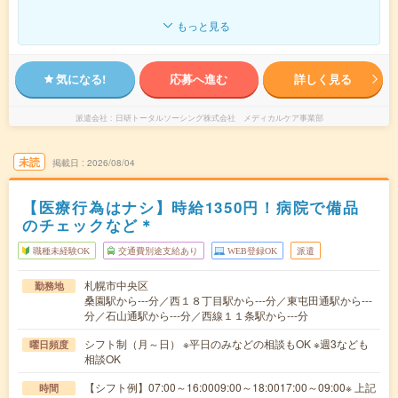
もっと見る
気になる!
応募へ進む
詳しく見る
派遣会社
日研トータルソーシング株式会社 メディカルケア事業部
未読
掲載日
2026/08/04
【医療行為はナシ】時給1350円！病院で備品
のチェックなど＊
職種未経験OK
交通費別途支給あり
WEB登録OK
派遣
札幌市中央区
勤務地
桑園駅から---分／西１８丁目駅から---分／東屯田通駅から---
分／石山通駅から---分／西線１１条駅から---分
シフト制（月～日） ※平日のみなどの相談もOK ※週3なども
曜日頻度
相談OK
【シフト例】07:00～16:0009:00～18:0017:00～09:00※ 上記
時間