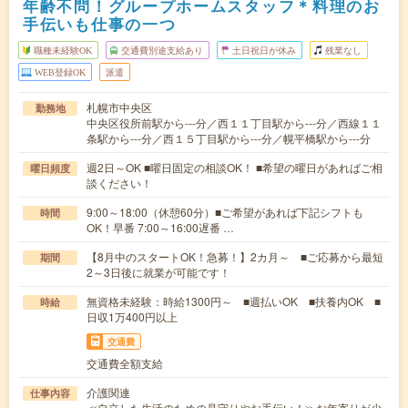
年齢不問！グループホームスタッフ＊料理のお
手伝いも仕事の一つ
職種未経験OK
交通費別途支給あり
土日祝日が休み
残業なし
WEB登録OK
派遣
札幌市中央区
勤務地
中央区役所前駅から---分／西１１丁目駅から---分／西線１１
条駅から---分／西１５丁目駅から---分／幌平橋駅から---分
週2日～OK ■曜日固定の相談OK！ ■希望の曜日があればご相
曜日頻度
談ください！
9:00～18:00（休憩60分）■ご希望があれば下記シフトも
時間
OK！早番 7:00～16:00遅番 …
【8月中のスタートOK！急募！】2カ月～ ■ご応募から最短
期間
2～3日後に就業が可能です！
無資格未経験：時給1300円～ ■週払いOK ■扶養内OK ■
時給
日収1万400円以上
交通費
交通費全額支給
介護関連
仕事内容
≪自立した生活のための見守りやお手伝い！≫お年寄りが少