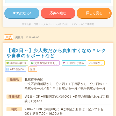
気になる!
応募へ進む
詳しく見る
派遣会社
日研トータルソーシング株式会社 メディカルケア事業部
未読
掲載日
2026/08/05
【週2日～】少人数だから負担すくなめ＊レク
や食事のサポートなど
職種未経験OK
交通費別途支給あり
土日祝日が休み
残業なし
WEB登録OK
派遣
札幌市中央区
勤務地
中央区役所前駅から---分／西１１丁目駅から---分／西線１１
条駅から---分／西１５丁目駅から---分／幌平橋駅から---分
週2日～OK ■曜日固定の相談OK！ ■希望の曜日があればご相
曜日頻度
談ください！
9:00～18:00（休憩60分）■ご希望があれば下記シフトも
時間
OK！早番 7:00～16:00遅番 …