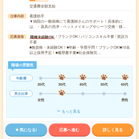
交通費全額支給
看護助手
仕事内容
▼病院の一般病棟にて看護師さんのサポート！具体的に
は、・器具の洗浄・ベットメイキングやシーツ交換・移…
/ ブランクOK / パソコンスキル不要 / 英語力
職種未経験OK
応募資格
不要
■無資格・未経験OK！■年齢・学歴不問！ブランクOK!■10名
以上採用予定！■履歴書不要■社会保険完…
職場の雰囲気
年齢層
20代
30代
40代
50代
60代
男女比率
女性
男性
もっと見る
気になる!
応募へ進む
詳しく見る