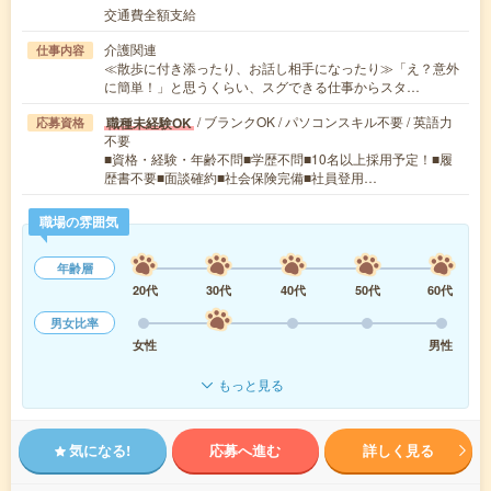
交通費全額支給
介護関連
仕事内容
≪散歩に付き添ったり、お話し相手になったり≫「え？意外
に簡単！」と思うくらい、スグできる仕事からスタ…
/ ブランクOK / パソコンスキル不要 / 英語力
職種未経験OK
応募資格
不要
■資格・経験・年齢不問■学歴不問■10名以上採用予定！■履
歴書不要■面談確約■社会保険完備■社員登用…
職場の雰囲気
年齢層
20代
30代
40代
50代
60代
男女比率
女性
男性
もっと見る
気になる!
応募へ進む
詳しく見る