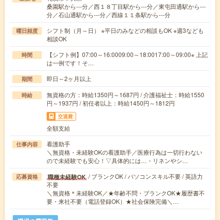
桑園駅から---分／西１８丁目駅から---分／東屯田通駅から---
分／石山通駅から---分／西線１１条駅から---分
シフト制（月～日） ※平日のみなどの相談もOK ※週3なども
曜日頻度
相談OK
【シフト例】07:00～16:0009:00～18:0017:00～09:00※ 上記
時間
は一例です！そ…
即日～2ヶ月以上
期間
無資格の方：時給1350円～1687円 / 介護福祉士：時給1550
時給
円～1937円 / 初任者以上：時給1450円～1812円
交通費
全額支給
看護助手
仕事内容
＼無資格・未経験OKの看護助手／医療行為は一切行わない
ので未経験でも安心！▽具体的には…・リネンやシ…
/ ブランクOK / パソコンスキル不要 / 英語力
職種未経験OK
応募資格
不要
＼無資格＊未経験OK／★年齢不問・ブランクOK★履歴書不
要・来社不要（電話登録OK）★社会保険完備＼…