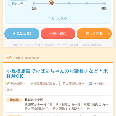
男女比率
女性
男性
もっと見る
気になる!
応募へ進む
詳しく見る
派遣会社
マンパワーグループ株式会社 ケアサービス事業部 （医療福祉介護関連）
未読
掲載日
2026/08/01
小規模施設でおばあちゃんのお話相手など＊未
経験OK
職種未経験OK
交通費別途支給あり
土日祝日が休み
WEB登録OK
派遣
札幌市中央区
勤務地
桑園駅から---分／西１８丁目駅から---分／東屯田通駅から---
分／石山通駅から---分／西線１１条駅から---分