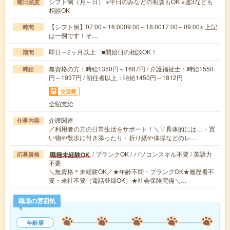
シフト制（月～日） ※平日のみなどの相談もOK ※週3なども
曜日頻度
相談OK
【シフト例】07:00～16:0009:00～18:0017:00～09:00※ 上記
時間
は一例です！そ…
即日～2ヶ月以上 ■開始日の相談OK！
期間
無資格の方：時給1350円～1687円 / 介護福祉士：時給1550
時給
円～1937円 / 初任者以上：時給1450円～1812円
交通費
全額支給
介護関連
仕事内容
／利用者の方の日常生活をサポート！＼▽具体的には…・買
い物や散歩に付き添ったり・折り紙や体操などのレ…
/ ブランクOK / パソコンスキル不要 / 英語力
職種未経験OK
応募資格
不要
＼無資格＊未経験OK／★年齢不問・ブランクOK★履歴書不
要・来社不要（電話登録OK）★社会保険完備＼…
職場の雰囲気
年齢層