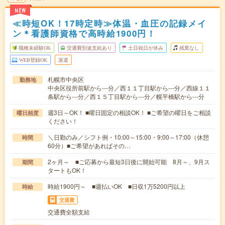
NEW
≪時短OK！17時定時≫体温・血圧の記録メイ
ン＊看護師資格で高時給1900円！
職種未経験OK
交通費別途支給あり
土日祝日が休み
残業なし
WEB登録OK
派遣
札幌市中央区
勤務地
中央区役所前駅から---分／西１１丁目駅から---分／西線１１
条駅から---分／西１５丁目駅から---分／幌平橋駅から---分
週3日～OK！ ■曜日固定の相談OK！ ■ご希望の曜日をご相談
曜日頻度
ください！
＼日勤のみ／シフト例・10:00～15:00・9:00～17:00（休憩
時間
60分）■ご希望があればその…
2ヶ月～ ■ご応募から最短3日後に開始可能 8月～、9月ス
期間
タートもOK！
時給1900円～ ■週払いOK ■日収1万5200円以上
時給
交通費
交通費全額支給