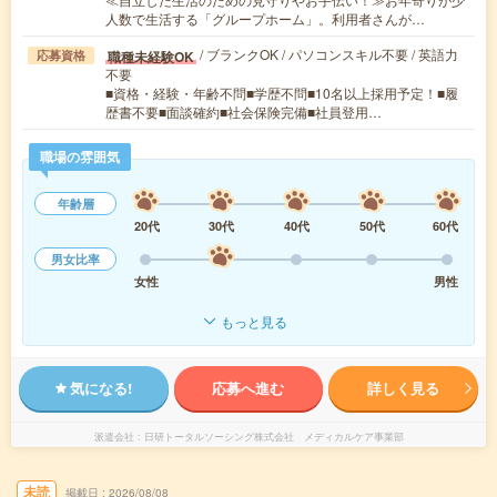
人数で生活する「グループホーム」。利用者さんが…
/ ブランクOK / パソコンスキル不要 / 英語力
職種未経験OK
応募資格
不要
■資格・経験・年齢不問■学歴不問■10名以上採用予定！■履
歴書不要■面談確約■社会保険完備■社員登用…
職場の雰囲気
年齢層
20代
30代
40代
50代
60代
男女比率
女性
男性
もっと見る
気になる!
応募へ進む
詳しく見る
派遣会社
日研トータルソーシング株式会社 メディカルケア事業部
未読
掲載日
2026/08/08