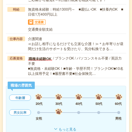
無資格未経験：時給1300円～ ■週払いOK ■扶養内OK ■
時給
日収1万400円以上
交通費
交通費全額支給
介護関連
仕事内容
≪お話し相手になるだけでも立派な介護！≫＊お年寄りが昼
間だけ生活のサポートを受けたり、気分転換できる…
/ ブランクOK / パソコンスキル不要 / 英語力
職種未経験OK
応募資格
不要
■無資格・未経験OK！■年齢・学歴不問！ブランクOK!■10名
以上採用予定！■履歴書不要■社会保険完…
職場の雰囲気
年齢層
20代
30代
40代
50代
60代
男女比率
女性
男性
もっと見る