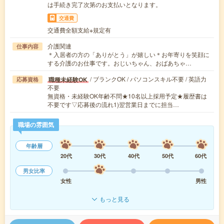
は手続き完了次第のお支払いとなります。
交通費
交通費全額支給※規定有
介護関連
仕事内容
＊入居者の方の「ありがとう」が嬉しい＊お年寄りを笑顔に
する介護のお仕事です。おじいちゃん、おばあちゃ…
/ ブランクOK / パソコンスキル不要 / 英語力
職種未経験OK
応募資格
不要
無資格・未経験OK年齢不問★10名以上採用予定★履歴書は
不要です▽応募後の流れ1)翌営業日までに担当…
職場の雰囲気
年齢層
20代
30代
40代
50代
60代
男女比率
女性
男性
もっと見る