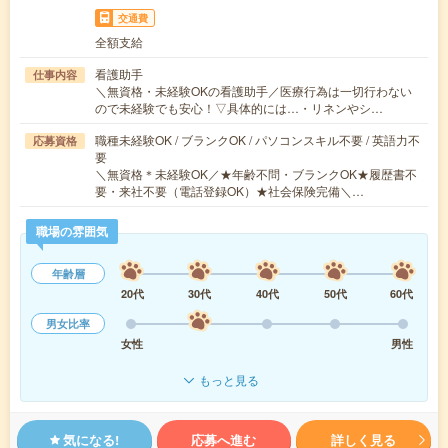
交通費
全額支給
看護助手
仕事内容
＼無資格・未経験OKの看護助手／医療行為は一切行わない
ので未経験でも安心！▽具体的には…・リネンやシ…
職種未経験OK / ブランクOK / パソコンスキル不要 / 英語力不
応募資格
要
＼無資格＊未経験OK／★年齢不問・ブランクOK★履歴書不
要・来社不要（電話登録OK）★社会保険完備＼…
職場の雰囲気
年齢層
20代
30代
40代
50代
60代
男女比率
女性
男性
もっと見る
気になる!
応募へ進む
詳しく見る