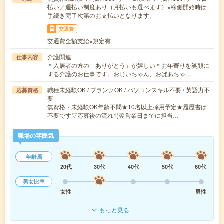
払い／週払い制度あり（月払いも選べます）※稼働開始時は
手続き完了次第のお支払いとなります。
交通費
交通費全額支給※規定有
介護関連
仕事内容
＊入居者の方の「ありがとう」が嬉しい＊お年寄りを笑顔に
する介護のお仕事です。おじいちゃん、おばあちゃ…
職種未経験OK / ブランクOK / パソコンスキル不要 / 英語力不
応募資格
要
無資格・未経験OK年齢不問★10名以上採用予定★履歴書は
不要です▽応募後の流れ1)翌営業日までに担当…
職場の雰囲気
年齢層
20代
30代
40代
50代
60代
男女比率
女性
男性
もっと見る