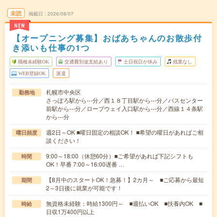
未読
掲載日
2026/08/07
NEW
【オープニング募集】おばあちゃんのお散歩付
き添いも仕事の1つ
職種未経験OK
交通費別途支給あり
土日祝日が休み
残業なし
WEB登録OK
派遣
札幌市中央区
勤務地
さっぽろ駅から---分／西１８丁目駅から---分／バスセンター
前駅から---分／ロープウェイ入口駅から---分／西線１４条駅
から---分
週2日～OK ■曜日固定の相談OK！ ■希望の曜日があればご相
曜日頻度
談ください！
9:00～18:00（休憩60分）■ご希望があれば下記シフトも
時間
OK！早番 7:00～16:00遅番 …
【8月中のスタートOK！急募！】2カ月～ ■ご応募から最短
期間
2～3日後に就業が可能です！
無資格未経験：時給1300円～ ■週払いOK ■扶養内OK ■
時給
日収1万400円以上