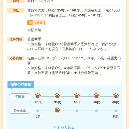
即日～2ヶ月以上
期間
無資格の方：時給1350円～1687円 / 介護福祉士：時給1550
時給
円～1937円 / 初任者以上：時給1450円～1812円
交通費
全額支給
看護助手
仕事内容
＼無資格・未経験OKの看護助手／医療行為は一切行わない
ので未経験でも安心！▽具体的には…・リネンやシ…
職種未経験OK / ブランクOK / パソコンスキル不要 / 英語力不
応募資格
要
＼無資格＊未経験OK／★年齢不問・ブランクOK★履歴書不
要・来社不要（電話登録OK）★社会保険完備＼…
職場の雰囲気
年齢層
20代
30代
40代
50代
60代
男女比率
女性
男性
もっと見る