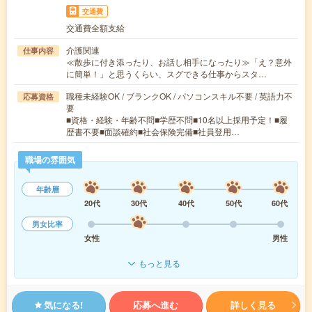
交通費
交通費全額支給
介護関連
仕事内容
≪散歩に付き添ったり、お話し相手になったり≫「え？意外
に簡単！」と思うくらい、スグできる仕事からスタ…
職種未経験OK / ブランクOK / パソコンスキル不要 / 英語力不
応募資格
要
■資格・経験・年齢不問■学歴不問■10名以上採用予定！■履
歴書不要■面談確約■社会保険完備■社員登用…
職場の雰囲気
年齢層
20代
30代
40代
50代
60代
男女比率
女性
男性
もっと見る
気になる!
応募へ進む
詳しく見る