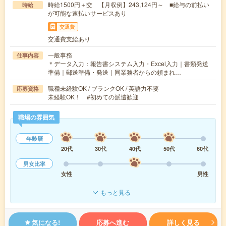
時給1500円＋交 【月収例】243,124円～ ■給与の前払い
時給
が可能な速払いサービスあり
交通費
交通費支給あり
一般事務
仕事内容
＊データ入力：報告書システム入力・Excel入力｜書類発送
準備｜郵送準備・発送｜同業務者からの頼まれ…
職種未経験OK / ブランクOK / 英語力不要
応募資格
未経験OK！ #初めての派遣歓迎
職場の雰囲気
年齢層
20代
30代
40代
50代
60代
男女比率
女性
男性
もっと見る
気になる!
応募へ進む
詳しく見る