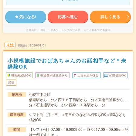
気になる!
応募へ進む
詳しく見る
派遣会社
日研トータルソーシング株式会社 メディカルケア事業部
未読
掲載日
2026/08/01
小規模施設でおばあちゃんのお話相手など＊未
経験OK
職種未経験OK
交通費別途支給あり
土日祝日が休み
WEB登録OK
派遣
札幌市中央区
勤務地
桑園駅から---分／西１８丁目駅から---分／東屯田通駅から---
分／石山通駅から---分／西線１１条駅から---分
シフト制（月～日） ※平日のみなどの相談もOK ※週3なども
曜日頻度
相談OK
【シフト例】07:00～16:0009:00～18:0017:00～09:00※ 上記
時間
は一例です！そ…