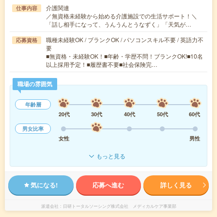
介護関連
仕事内容
／無資格未経験から始める介護施設での生活サポート！＼
「話し相手になって、うんうんとうなずく」「天気が…
職種未経験OK / ブランクOK / パソコンスキル不要 / 英語力不
応募資格
要
■無資格・未経験OK！■年齢・学歴不問！ブランクOK!■10名
以上採用予定！■履歴書不要■社会保険完…
職場の雰囲気
年齢層
20代
30代
40代
50代
60代
男女比率
女性
男性
もっと見る
気になる!
応募へ進む
詳しく見る
派遣会社
日研トータルソーシング株式会社 メディカルケア事業部