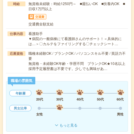
無資格未経験：時給1250円～ ■週払いOK ■扶養内OK ■
時給
日収1万円以上
交通費
交通費全額支給
看護助手
仕事内容
▼病院の一般病棟にて看護師さんのサポート！＜具体的に
は…＞〇カルテをファイリングする〇チェックシート…
職種未経験OK / ブランクOK / パソコンスキル不要 / 英語力不
応募資格
要
無資格・未経験OK年齢・学歴不問 ブランクOK★10名以上
採用予定履歴書は不要です。少しでも興味があ…
職場の雰囲気
年齢層
20代
30代
40代
50代
60代
男女比率
女性
男性
もっと見る