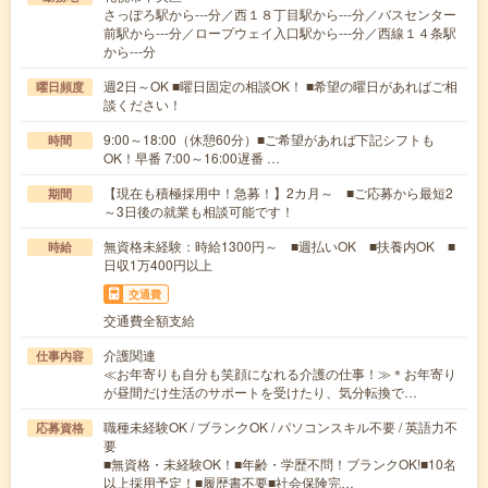
さっぽろ駅から---分／西１８丁目駅から---分／バスセンター
前駅から---分／ロープウェイ入口駅から---分／西線１４条駅
から---分
週2日～OK ■曜日固定の相談OK！ ■希望の曜日があればご相
曜日頻度
談ください！
9:00～18:00（休憩60分）■ご希望があれば下記シフトも
時間
OK！早番 7:00～16:00遅番 …
【現在も積極採用中！急募！】2カ月～ ■ご応募から最短2
期間
～3日後の就業も相談可能です！
無資格未経験：時給1300円～ ■週払いOK ■扶養内OK ■
時給
日収1万400円以上
交通費
交通費全額支給
介護関連
仕事内容
≪お年寄りも自分も笑顔になれる介護の仕事！≫＊お年寄り
が昼間だけ生活のサポートを受けたり、気分転換で…
職種未経験OK / ブランクOK / パソコンスキル不要 / 英語力不
応募資格
要
■無資格・未経験OK！■年齢・学歴不問！ブランクOK!■10名
以上採用予定！■履歴書不要■社会保険完…