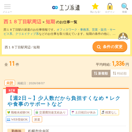
メニュー
気になる!
ログイン
検索
西１８丁目駅周辺
×
短期
のお仕事一覧
西１８丁目駅の派遣のお仕事情報です。
オフィスワーク・事務系
、
営業・販売・サー
ビス系
、
クリエイティブ系
などのお仕事を取り揃えています。短期の条件の他に、
交
通費別途支給あり
、
職種未経験OK
、
友だちと一緒の応募OK
などでもお探し頂けま
す。
条件の変更
西１８丁目駅周辺 / 短期
11
1,336
全
件
平均時給:
円
時給順
新着順
未読
掲載日
2026/08/07
NEW
【週2日～】少人数だから負担すくなめ＊レク
や食事のサポートなど
職種未経験OK
交通費別途支給あり
土日祝日が休み
残業なし
WEB登録OK
派遣
札幌市中央区
勤務地