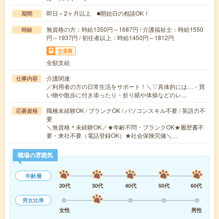
即日～2ヶ月以上 ■開始日の相談OK！
期間
無資格の方：時給1350円～1687円 / 介護福祉士：時給1550
時給
円～1937円 / 初任者以上：時給1450円～1812円
交通費
全額支給
介護関連
仕事内容
／利用者の方の日常生活をサポート！＼▽具体的には…・買
い物や散歩に付き添ったり・折り紙や体操などのレ…
職種未経験OK / ブランクOK / パソコンスキル不要 / 英語力不
応募資格
要
＼無資格＊未経験OK／★年齢不問・ブランクOK★履歴書不
要・来社不要（電話登録OK）★社会保険完備＼…
職場の雰囲気
年齢層
20代
30代
40代
50代
60代
男女比率
女性
男性