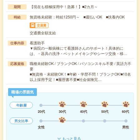
【現在も積極採用中！急募！】■2カ月～
期間
無資格未経験：時給1250円～ ■週払いOK ■扶養内OK
時給
交通費
交通費全額支給
看護助手
仕事内容
▼病院の一般病棟にて看護師さんのサポート！具体的に
は、・器具の洗浄・ベットメイキングやシーツ交換・移…
職種未経験OK / ブランクOK / パソコンスキル不要 / 英語力不
応募資格
要
■無資格・未経験OK！■年齢・学歴不問！ブランクOK!■10名
以上採用予定！■履歴書不要■社会保険完…
職場の雰囲気
年齢層
20代
30代
40代
50代
60代
男女比率
女性
男性
もっと見る