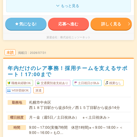
もっと見る
気になる!
応募へ進む
詳しく見る
派遣会社
株式会社ニッソーネット
未読
掲載日
2026/07/31
年内だけのレア事務！採用チームを支えるサポ
ート！17:00まで
職種未経験OK
交通費別途支給あり
土日祝日が休み
残業なし
WEB登録OK
派遣
札幌市中央区
勤務地
西１８丁目駅から徒歩5分／西１５丁目駅から徒歩14分
月～金（週5日／土日祝休み） ※＜土日祝休み＞
曜日頻度
9:00～17:00(実働7時間 休憩1時間)※＜9:00～18:00＞＜
時間
9:00～16:00＞もO…