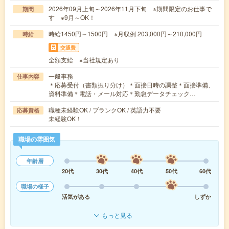
2026年09月上旬～2026年11月下旬 ※期間限定のお仕事で
期間
す ※9月～OK！
時給1450円～1500円 ※月収例 203,000円～210,000円
時給
交通費
全額支給 ※当社規定あり
一般事務
仕事内容
＊応募受付（書類振り分け）＊面接日時の調整＊面接準備、
資料準備＊電話・メール対応＊勤怠データチェック…
職種未経験OK / ブランクOK / 英語力不要
応募資格
未経験OK！
職場の雰囲気
年齢層
20代
30代
40代
50代
60代
職場の様子
活気がある
しずか
もっと見る