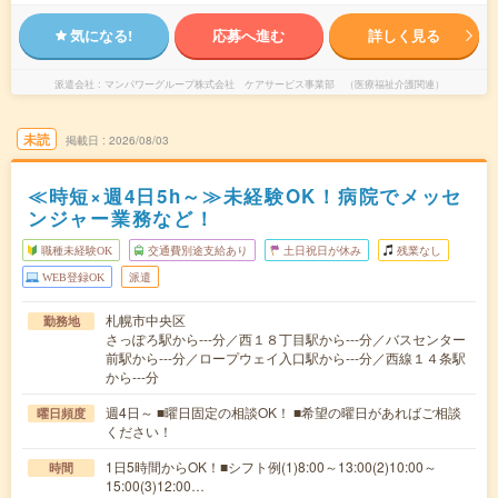
気になる!
応募へ進む
詳しく見る
派遣会社
マンパワーグループ株式会社 ケアサービス事業部 （医療福祉介護関連）
未読
掲載日
2026/08/03
≪時短×週4日5h～≫未経験OK！病院でメッセ
ンジャー業務など！
職種未経験OK
交通費別途支給あり
土日祝日が休み
残業なし
WEB登録OK
派遣
札幌市中央区
勤務地
さっぽろ駅から---分／西１８丁目駅から---分／バスセンター
前駅から---分／ロープウェイ入口駅から---分／西線１４条駅
から---分
週4日～ ■曜日固定の相談OK！ ■希望の曜日があればご相談
曜日頻度
ください！
1日5時間からOK！■シフト例(1)8:00～13:00(2)10:00～
時間
15:00(3)12:00…