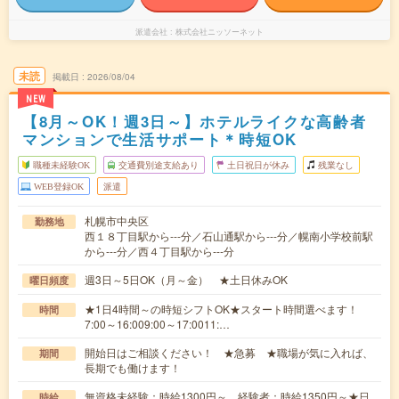
派遣会社
株式会社ニッソーネット
未読
掲載日
2026/08/04
NEW
【8月～OK！週3日～】ホテルライクな高齢者
マンションで生活サポート＊時短OK
職種未経験OK
交通費別途支給あり
土日祝日が休み
残業なし
WEB登録OK
派遣
札幌市中央区
勤務地
西１８丁目駅から---分／石山通駅から---分／幌南小学校前駅
から---分／西４丁目駅から---分
週3日～5日OK（月～金） ★土日休みOK
曜日頻度
★1日4時間～の時短シフトOK★スタート時間選べます！
時間
7:00～16:009:00～17:0011:…
開始日はご相談ください！ ★急募 ★職場が気に入れば、
期間
長期でも働けます！
無資格未経験：時給1300円～ 経験者：時給1350円～★日
時給