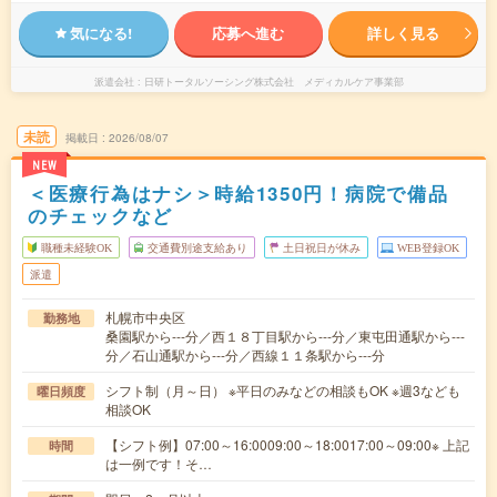
気になる!
応募へ進む
詳しく見る
派遣会社
日研トータルソーシング株式会社 メディカルケア事業部
未読
掲載日
2026/08/07
NEW
＜医療行為はナシ＞時給1350円！病院で備品
のチェックなど
職種未経験OK
交通費別途支給あり
土日祝日が休み
WEB登録OK
派遣
札幌市中央区
勤務地
桑園駅から---分／西１８丁目駅から---分／東屯田通駅から---
分／石山通駅から---分／西線１１条駅から---分
シフト制（月～日） ※平日のみなどの相談もOK ※週3なども
曜日頻度
相談OK
【シフト例】07:00～16:0009:00～18:0017:00～09:00※ 上記
時間
は一例です！そ…