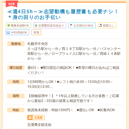
NEW
≪週4日5h～≫志望動機も履歴書も必要ナシ！
＊身の回りのお手伝い
職種未経験OK
交通費別途支給あり
土日祝日が休み
残業なし
WEB登録OK
派遣
札幌市中央区
勤務地
さっぽろ駅から---分／西１８丁目駅から---分／バスセンター
前駅から---分／ロープウェイ入口駅から---分／西線１４条駅
から---分
週4日～ ■曜日固定の相談OK！ ■希望の曜日があればご相談
曜日頻度
ください！
1日5時間からOK！■シフト例(1)8:00～13:00(2)10:00～
時間
15:00(3)12:00…
【積極採用中！】＊1年以上勤務している方が多数！ご応募
期間
から最短2～3日後の就業も相談可能です！
無資格未経験：時給1300円～ ■週払いOK ■扶養内OK
時給
交通費
交通費全額支給