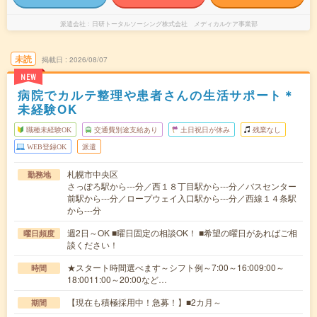
派遣会社
日研トータルソーシング株式会社 メディカルケア事業部
未読
掲載日
2026/08/07
NEW
病院でカルテ整理や患者さんの生活サポート＊
未経験OK
職種未経験OK
交通費別途支給あり
土日祝日が休み
残業なし
WEB登録OK
派遣
札幌市中央区
勤務地
さっぽろ駅から---分／西１８丁目駅から---分／バスセンター
前駅から---分／ロープウェイ入口駅から---分／西線１４条駅
から---分
週2日～OK ■曜日固定の相談OK！ ■希望の曜日があればご相
曜日頻度
談ください！
★スタート時間選べます～シフト例～7:00～16:009:00～
時間
18:0011:00～20:00など…
【現在も積極採用中！急募！】■2カ月～
期間